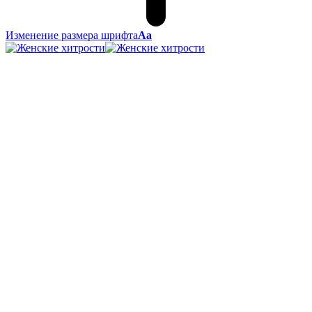
Изменение размера шрифта
Аа