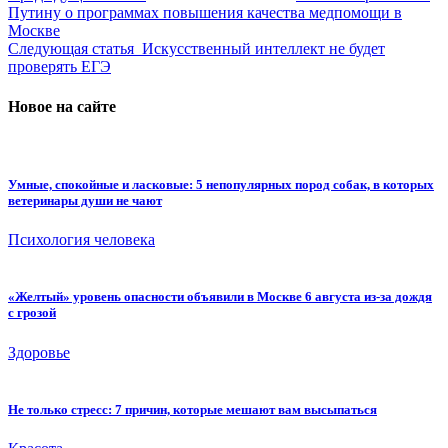
Путину о программах повышения качества медпомощи в
Москве
Следующая статья
Искусственный интеллект не будет
проверять ЕГЭ
Новое на сайте
Умные, спокойные и ласковые: 5 непопулярных пород собак, в которых
ветеринары души не чают
Психология человека
«Желтый» уровень опасности объявили в Москве 6 августа из-за дождя
с грозой
Здоровье
Не только стресс: 7 причин, которые мешают вам высыпаться