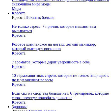
сказочника мира моды
Мода
Красота
Красота
Показать больше
Не только стресс: 7 причин, которые мешают вам
высыпаться
Красота
Розовое шампанское на ногтях: летний маникюр,
который выглядит роскошно
Красота
7 ароматов, которые дарят уверенность в себе
Красота
10 термозащитных спреев, которые не только защищают,
но и увлажняют волосы
Красота
Если сил на спортзал больше нет: 6 тренировок, которые
снова помогут полюбить движение
Красота
Здоровье