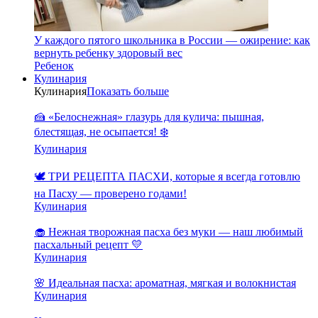
У каждого пятого школьника в России — ожирение: как
вернуть ребенку здоровый вес
Ребенок
Кулинария
Кулинария
Показать больше
🍰 «Белоснежная» глазурь для кулича: пышная,
блестящая, не осыпается! ❄️
Кулинария
🕊️ ТРИ РЕЦЕПТА ПАСХИ, которые я всегда готовлю
на Пасху — проверено годами!
Кулинария
🧁 Нежная творожная пасха без муки — наш любимый
пасхальный рецепт 💛
Кулинария
🌸 Идеальная пасха: ароматная, мягкая и волокнистая
Кулинария