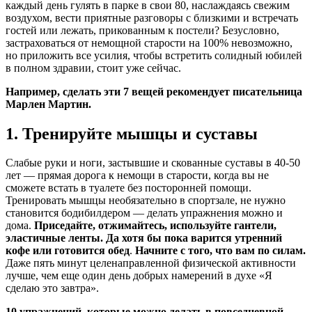
каждый день гулять в парке в свои 80, наслаждаясь свежим
воздухом, вести приятные разговоры с близкими и встречать
гостей или лежать, прикованным к постели? Безусловно,
застраховаться от немощной старости на 100% невозможно,
но приложить все усилия, чтобы встретить солидный юбилей
в полном здравии, стоит уже сейчас.
Например, сделать эти 7 вещей
рекомендует
писательница
Марлен Мартин.
1. Тренируйте мышцы и суставы
Слабые руки и ноги, застывшие и скованные суставы в 40-50
лет — прямая дорога к немощи в старости, когда вы не
сможете встать в туалете без посторонней помощи.
Тренировать мышцы необязательно в спортзале, не нужно
становится бодибилдером — делать упражнения можно и
дома.
Приседайте, отжимайтесь, используйте гантели,
эластичные ленты. Да хотя бы пока варится утренний
кофе или готовится обед
.
Начните с того, что вам по силам.
Даже пять минут целенаправленной физической активности
лучше, чем еще один день добрых намерений в духе «Я
сделаю это завтра».
10 упражнений, которые можно делать в повседневной