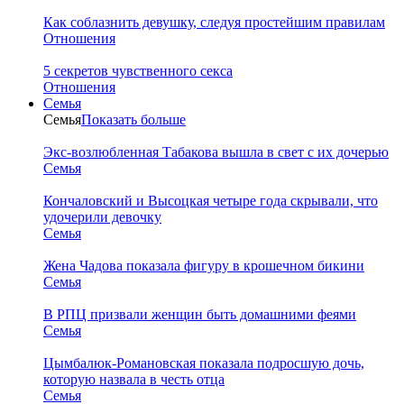
Как соблазнить девушку, следуя простейшим правилам
Отношения
5 секретов чувственного секса
Отношения
Семья
Семья
Показать больше
Экс-возлюбленная Табакова вышла в свет с их дочерью
Семья
Кончаловский и Высоцкая четыре года скрывали, что
удочерили девочку
Семья
Жена Чадова показала фигуру в крошечном бикини
Семья
В РПЦ призвали женщин быть домашними феями
Семья
Цымбалюк-Романовская показала подросшую дочь,
которую назвала в честь отца
Семья