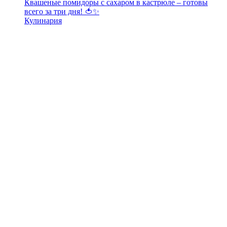
Квашеные помидоры с сахаром в кастрюле – готовы
всего за три дня! 🍅✨
Кулинария