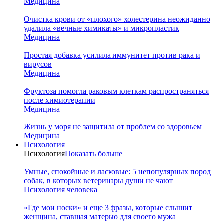
Медицина
Очистка крови от «плохого» холестерина неожиданно
удалила «вечные химикаты» и микропластик
Медицина
Простая добавка усилила иммунитет против рака и
вирусов
Медицина
Фруктоза помогла раковым клеткам распространяться
после химиотерапии
Медицина
Жизнь у моря не защитила от проблем со здоровьем
Медицина
Психология
Психология
Показать больше
Умные, спокойные и ласковые: 5 непопулярных пород
собак, в которых ветеринары души не чают
Психология человека
«Где мои носки» и еще 3 фразы, которые слышит
женщина, ставшая матерью для своего мужа