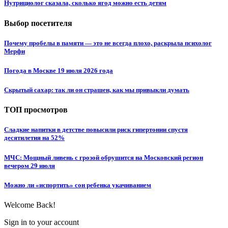
Нутрициолог сказала, сколько ягод можно есть детям
Выбор посетителя
Почему пробелы в памяти — это не всегда плохо, раскрыла психолог
Мерфи
Погода в Москве 19 июля 2026 года
Скрытый сахар: так ли он страшен, как мы привыкли думать
ТОП просмотров
Сладкие напитки в детстве повысили риск гипертонии спустя
десятилетия на 52%
МЧС: Мощный ливень с грозой обрушится на Московский регион
вечером 29 июля
Можно ли «испортить» сон ребенка укачиванием
Welcome Back!
Sign in to your account