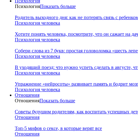
Психология
Психология
Показать больше
Родитель выходного дня: как не потерять связь с ребенк
Психология человека
Хотите понять человека, посмотрите, что он сажает на да
Психология человека
Собери слова из 7 букв: простая головоломка «шесть леп
Психология человека
В уходящий поезд: что нужно успеть сделать в августе, чт
Психология человека
Упражнение «нейросоты» развивает память и бодрит мозг
Психология человека
Отношения
Отношения
Показать больше
Советы будущим родителям, как воспитать успешных дет
Отношения
Топ-5 мифов о сексе, в которые верят все
Отношения