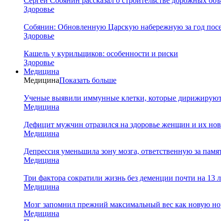
Сергей Собянин рассказал о строительстве дорожных объ
Здоровье
Собянин: Обновленную Царскую набережную за год посе
Здоровье
Кашель у курильщиков: особенности и риски
Здоровье
Медицина
Медицина
Показать больше
Ученые выявили иммунные клетки, которые дирижируют а
Медицина
Дефицит мужчин отразился на здоровье женщин и их но
Медицина
Депрессия уменьшила зону мозга, ответственную за памя
Медицина
Три фактора сократили жизнь без деменции почти на 13 л
Медицина
Мозг запомнил прежний максимальный вес как новую нор
Медицина