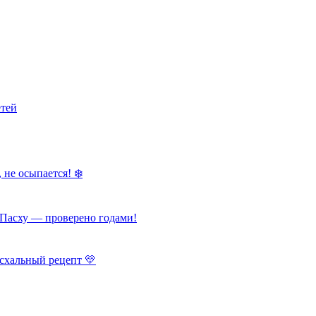
етей
 не осыпается! ❄️
Пасху — проверено годами!
схальный рецепт 💛