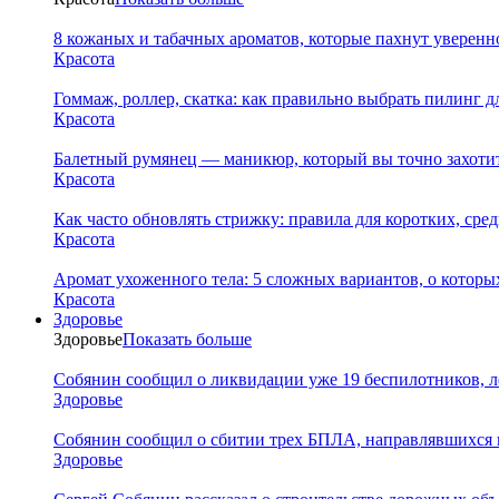
8 кожаных и табачных ароматов, которые пахнут уверен
Красота
Гоммаж, роллер, скатка: как правильно выбрать пилинг д
Красота
Балетный румянец — маникюр, который вы точно захотит
Красота
Как часто обновлять стрижку: правила для коротких, сре
Красота
Аромат ухоженного тела: 5 сложных вариантов, о которы
Красота
Здоровье
Здоровье
Показать больше
Собянин сообщил о ликвидации уже 19 беспилотников, л
Здоровье
Собянин сообщил о сбитии трех БПЛА, направлявшихся 
Здоровье