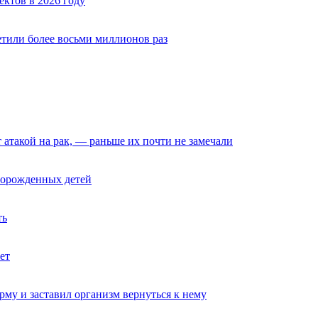
ектов в 2026 году
тили более восьми миллионов раз
такой на рак, — раньше их почти не замечали
ворожденных детей
ть
ет
му и заставил организм вернуться к нему