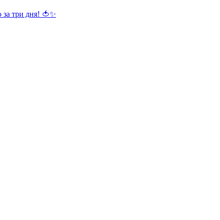
 за три дня! 🍅✨