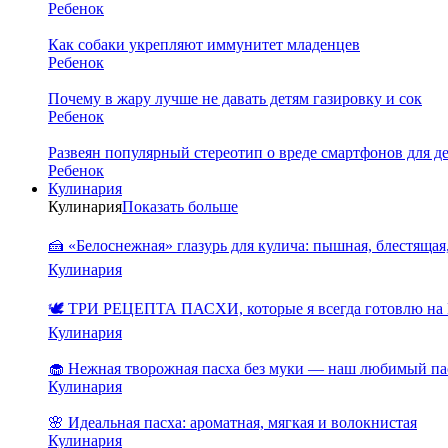
Ребенок
Как собаки укрепляют иммунитет младенцев
Ребенок
Почему в жару лучше не давать детям газировку и сок
Ребенок
Развеян популярный стереотип о вреде смартфонов для д
Ребенок
Кулинария
Кулинария
Показать больше
🍰 «Белоснежная» глазурь для кулича: пышная, блестящая,
Кулинария
🕊️ ТРИ РЕЦЕПТА ПАСХИ, которые я всегда готовлю на 
Кулинария
🧁 Нежная творожная пасха без муки — наш любимый па
Кулинария
🌸 Идеальная пасха: ароматная, мягкая и волокнистая
Кулинария