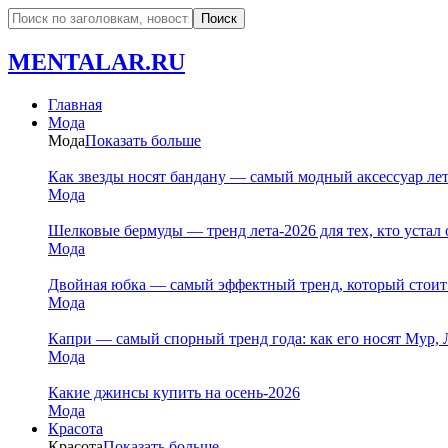
MENTALAR.RU
Главная
Мода
Мода
Показать больше
Как звезды носят бандану — самый модный аксессуар ле
Мода
Шелковые бермуды — тренд лета-2026 для тех, кто устал 
Мода
Двойная юбка — самый эффектный тренд, который стоит
Мода
Капри — самый спорный тренд года: как его носят Мур, 
Мода
Какие джинсы купить на осень-2026
Мода
Красота
Красота
Показать больше