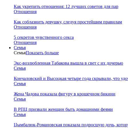
Как укрепить отношения: 12 лучших советов для пар
Отношения
Как соблазнить девушку, следуя простейшим правилам
Отношения
5 секретов чувственного секса
Отношения
Семья
Семья
Показать больше
Экс-возлюбленная Табакова вышла в свет с их дочерью
Семья
Кончаловский и Высоцкая четыре года скрывали, что уд
Семья
Жена Чадова показала фигуру в крошечном бикини
Семья
В РПЦ призвали женщин быть домашними феями
Семья
Цымбалюк-Романовская показала подросшую дочь, котору