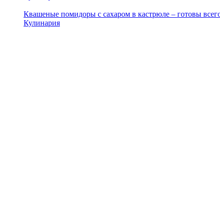
Квашеные помидоры с сахаром в кастрюле – готовы всего
Кулинария