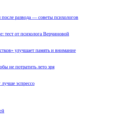
ом после развода — советы психологов
че: тест от психолога Верчиновой
естков» улучшает память и внимание
обы не потратить лето зря
 лучше эспрессо
ей