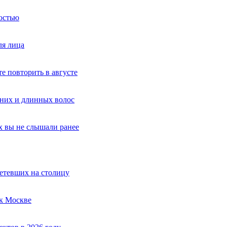
ностью
ля лица
е повторить в августе
дних и длинных волос
х вы не слышали ранее
етевших на столицу
к Москве