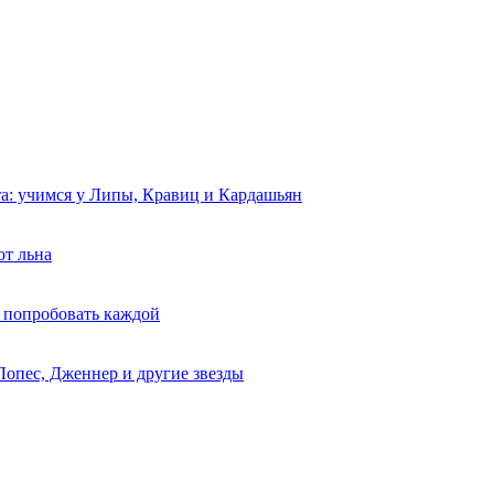
та: учимся у Липы, Кравиц и Кардашьян
от льна
 попробовать каждой
Лопес, Дженнер и другие звезды