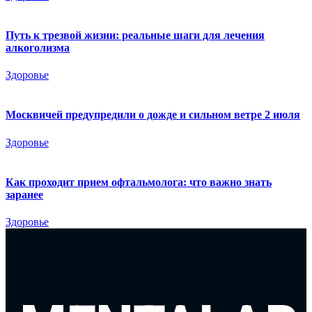
Путь к трезвой жизни: реальные шаги для лечения
алкоголизма
Здоровье
Москвичей предупредили о дожде и сильном ветре 2 июля
Здоровье
Как проходит прием офтальмолога: что важно знать
заранее
Здоровье