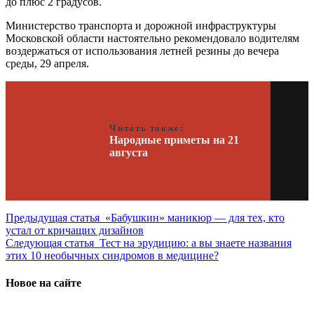
до плюс 2 градусов.
Министерство транспорта и дорожной инфраструктуры
Московской области настоятельно рекомендовало водителям
воздержаться от использования летней резины до вечера
среды, 29 апреля.
Читать также:
Народные приметы на 21
августа
Предыдущая статья
«Бабушкин» маникюр — для тех, кто
устал от кричащих дизайнов
Следующая статья
Тест на эрудицию: а вы знаете названия
этих 10 необычных синдромов в медицине?
Новое на сайте