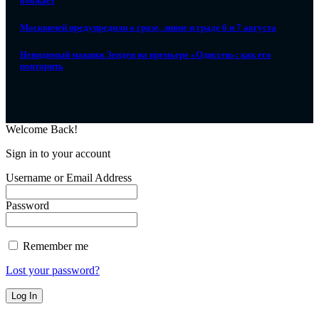
обожает
Москвичей предупредили о грозе, ливне и граде 6 и 7 августа
Невидимый макияж Зендеи на премьере «Одиссеи»: как его
повторить
Welcome Back!
Sign in to your account
Username or Email Address
Password
Remember me
Lost your password?