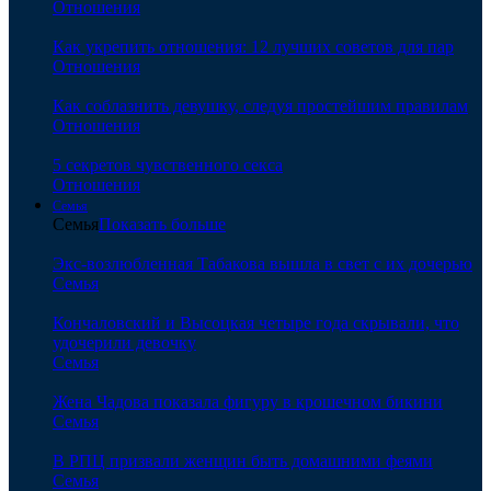
Отношения
Как укрепить отношения: 12 лучших советов для пар
Отношения
Как соблазнить девушку, следуя простейшим правилам
Отношения
5 секретов чувственного секса
Отношения
Семья
Семья
Показать больше
Экс-возлюбленная Табакова вышла в свет с их дочерью
Семья
Кончаловский и Высоцкая четыре года скрывали, что
удочерили девочку
Семья
Жена Чадова показала фигуру в крошечном бикини
Семья
В РПЦ призвали женщин быть домашними феями
Семья