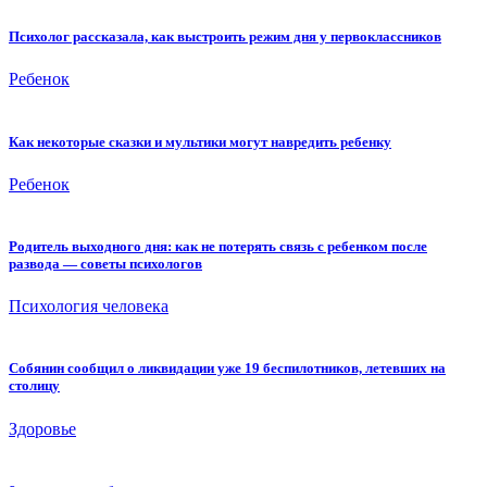
Психолог рассказала, как выстроить режим дня у первоклассников
Ребенок
Как некоторые сказки и мультики могут навредить ребенку
Ребенок
Родитель выходного дня: как не потерять связь с ребенком после
развода — советы психологов
Психология человека
Собянин сообщил о ликвидации уже 19 беспилотников, летевших на
столицу
Здоровье