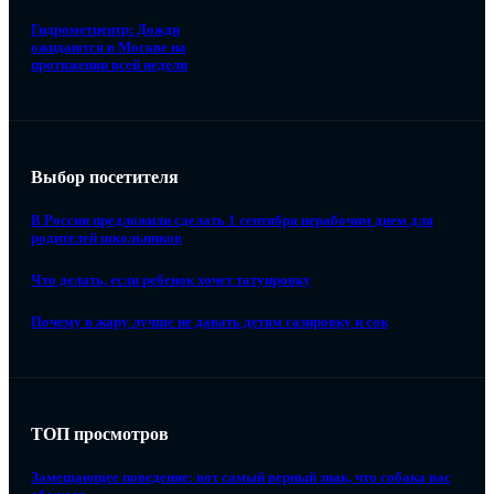
Гидрометцентр: Дожди
ожидаются в Москве на
протяжении всей недели
Выбор посетителя
В России предложили сделать 1 сентября нерабочим днем для
родителей школьников
Что делать, если ребенок хочет татуировку
Почему в жару лучше не давать детям газировку и сок
ТОП просмотров
Замещающее поведение: вот самый верный знак, что собака вас