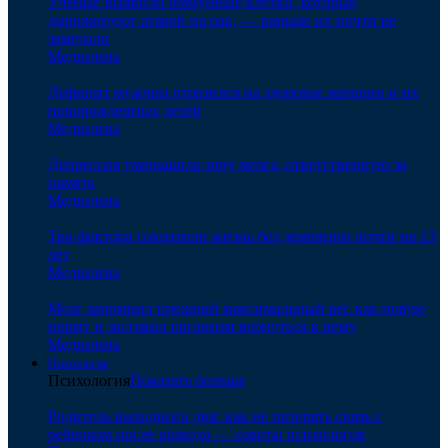
Ученые выявили иммунные клетки, которые
дирижируют атакой на рак, — раньше их почти не
замечали
Медицина
Дефицит мужчин отразился на здоровье женщин и их
новорожденных детей
Медицина
Депрессия уменьшила зону мозга, ответственную за
память
Медицина
Три фактора сократили жизнь без деменции почти на 13
лет
Медицина
Мозг запомнил прежний максимальный вес как новую
норму и заставил организм вернуться к нему
Медицина
Психология
Психология
Показать больше
Родитель выходного дня: как не потерять связь с
ребенком после развода — советы психологов