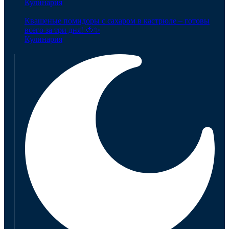
Кулинария
Квашеные помидоры с сахаром в кастрюле – готовы
всего за три дня! 🍅✨
Кулинария