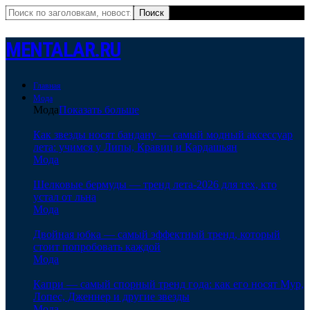
MENTALAR.RU
Главная
Мода
Мода
Показать больше
Как звезды носят бандану — самый модный аксессуар
лета: учимся у Липы, Кравиц и Кардашьян
Мода
Шелковые бермуды — тренд лета-2026 для тех, кто
устал от льна
Мода
Двойная юбка — самый эффектный тренд, который
стоит попробовать каждой
Мода
Капри — самый спорный тренд года: как его носят Мур,
Лопес, Дженнер и другие звезды
Мода