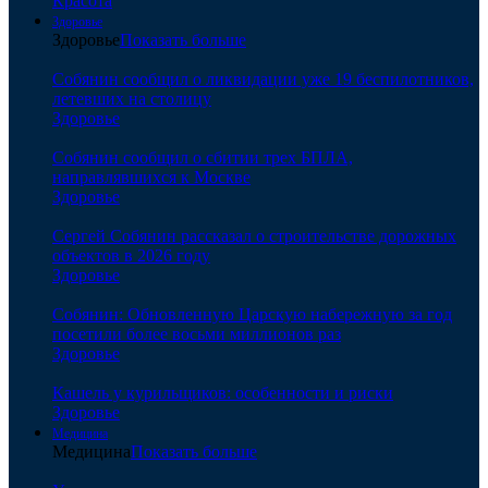
Красота
Здоровье
Здоровье
Показать больше
Собянин сообщил о ликвидации уже 19 беспилотников,
летевших на столицу
Здоровье
Собянин сообщил о сбитии трех БПЛА,
направлявшихся к Москве
Здоровье
Сергей Собянин рассказал о строительстве дорожных
объектов в 2026 году
Здоровье
Собянин: Обновленную Царскую набережную за год
посетили более восьми миллионов раз
Здоровье
Кашель у курильщиков: особенности и риски
Здоровье
Медицина
Медицина
Показать больше