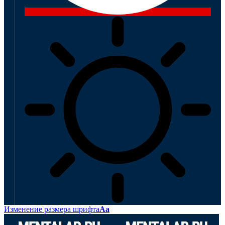
Изменение размера шрифта
Аа