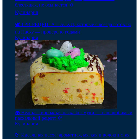
блестящая, не осыпается! ❄️
Кулинария
🕊️ ТРИ РЕЦЕПТА ПАСХИ, которые я всегда готовлю
на Пасху — проверено годами!
Кулинария
🧁 Нежная творожная пасха без муки — наш любимый
пасхальный рецепт 💛
Кулинария
🌸 Идеальная пасха: ароматная, мягкая и волокнистая