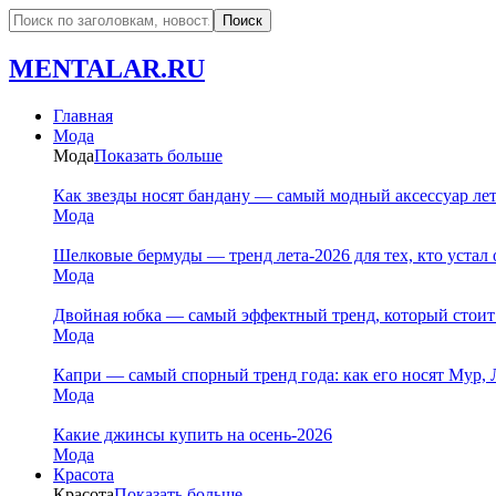
MENTALAR.RU
Главная
Мода
Мода
Показать больше
Как звезды носят бандану — самый модный аксессуар ле
Мода
Шелковые бермуды — тренд лета-2026 для тех, кто устал 
Мода
Двойная юбка — самый эффектный тренд, который стоит
Мода
Капри — самый спорный тренд года: как его носят Мур, 
Мода
Какие джинсы купить на осень-2026
Мода
Красота
Красота
Показать больше