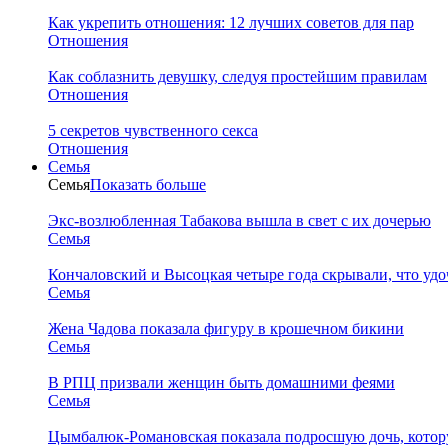
Как укрепить отношения: 12 лучших советов для пар
Отношения
Как соблазнить девушку, следуя простейшим правилам
Отношения
5 секретов чувственного секса
Отношения
Семья
Семья
Показать больше
Экс-возлюбленная Табакова вышла в свет с их дочерью
Семья
Кончаловский и Высоцкая четыре года скрывали, что уд
Семья
Жена Чадова показала фигуру в крошечном бикини
Семья
В РПЦ призвали женщин быть домашними феями
Семья
Цымбалюк-Романовская показала подросшую дочь, котору