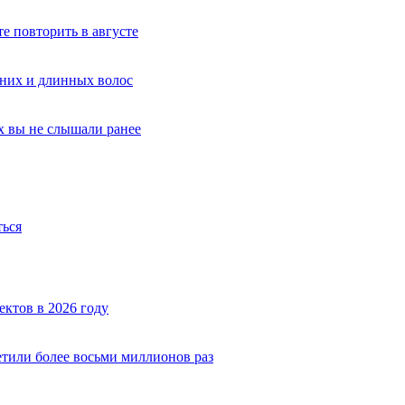
е повторить в августе
дних и длинных волос
х вы не слышали ранее
ться
ектов в 2026 году
тили более восьми миллионов раз