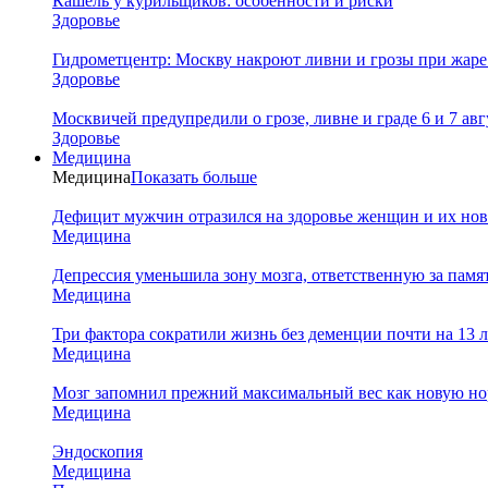
Кашель у курильщиков: особенности и риски
Здоровье
Гидрометцентр: Москву накроют ливни и грозы при жаре 
Здоровье
Москвичей предупредили о грозе, ливне и граде 6 и 7 авг
Здоровье
Медицина
Медицина
Показать больше
Дефицит мужчин отразился на здоровье женщин и их но
Медицина
Депрессия уменьшила зону мозга, ответственную за памя
Медицина
Три фактора сократили жизнь без деменции почти на 13 л
Медицина
Мозг запомнил прежний максимальный вес как новую нор
Медицина
Эндоскопия
Медицина