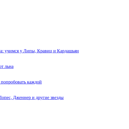
та: учимся у Липы, Кравиц и Кардашьян
от льна
 попробовать каждой
Лопес, Дженнер и другие звезды