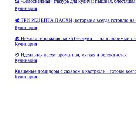
🍰 «Белоснежная» глазурь для кулича: пышная, блестящая,
Кулинария
🕊️ ТРИ РЕЦЕПТА ПАСХИ, которые я всегда готовлю на 
Кулинария
🧁 Нежная творожная пасха без муки — наш любимый па
Кулинария
🌸 Идеальная пасха: ароматная, мягкая и волокнистая
Кулинария
Квашеные помидоры с сахаром в кастрюле – готовы всего
Кулинария