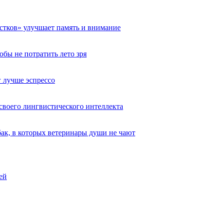
естков» улучшает память и внимание
обы не потратить лето зря
 лучше эспрессо
 своего лингвистического интеллекта
ак, в которых ветеринары души не чают
ей