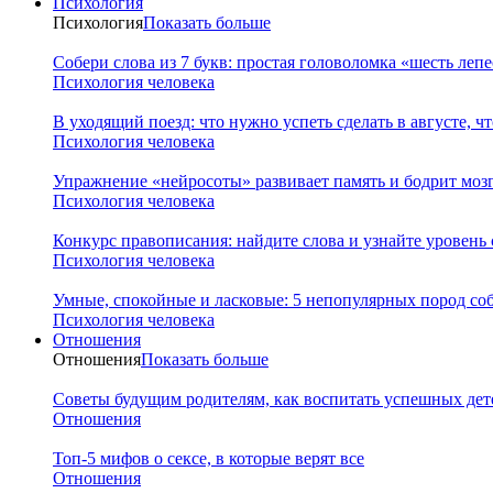
Психология
Психология
Показать больше
Собери слова из 7 букв: простая головоломка «шесть леп
Психология человека
В уходящий поезд: что нужно успеть сделать в августе, чт
Психология человека
Упражнение «нейросоты» развивает память и бодрит мозг
Психология человека
Конкурс правописания: найдите слова и узнайте уровень
Психология человека
Умные, спокойные и ласковые: 5 непопулярных пород соб
Психология человека
Отношения
Отношения
Показать больше
Советы будущим родителям, как воспитать успешных дет
Отношения
Топ-5 мифов о сексе, в которые верят все
Отношения