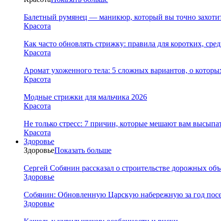
Балетный румянец — маникюр, который вы точно захотит
Красота
Как часто обновлять стрижку: правила для коротких, сре
Красота
Аромат ухоженного тела: 5 сложных вариантов, о которы
Красота
Модные стрижки для мальчика 2026
Красота
Не только стресс: 7 причин, которые мешают вам высыпа
Красота
Здоровье
Здоровье
Показать больше
Сергей Собянин рассказал о строительстве дорожных объ
Здоровье
Собянин: Обновленную Царскую набережную за год посе
Здоровье