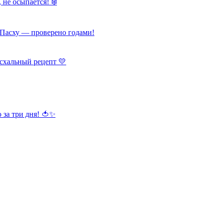
 не осыпается! ❄️
Пасху — проверено годами!
схальный рецепт 💛
 за три дня! 🍅✨