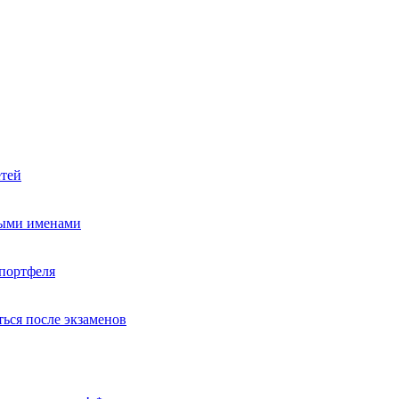
етей
ными именами
портфеля
ься после экзаменов