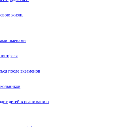
т свою жизнь
ными именами
портфеля
ься после экзаменов
школьников
одит детей в реанимацию