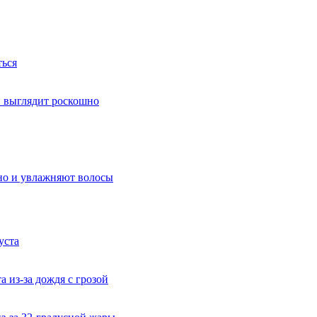
ться
й выглядит роскошно
 но и увлажняют волосы
уста
 из-за дождя с грозой