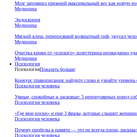
Мозг запомнил прежний максимальный вес как новую нор
Медицина
Эндоскопия
Медицина
Мягкий клещ, переносящий возвратный тиф, укусил чело
Медицина
Очистка крови от «плохого» холестерина неожиданно уд
Медицина
Психология
Психология
Показать больше
Конкурс правописания: найдите слова и узнайте уровень
Психология человека
Умные, спокойные и ласковые: 5 непопулярных пород соб
Психология человека
«Где мои носки» и еще 3 фразы, которые слышит женщина
Психология человека
Почему пробелы в памяти — это не всегда плохо, раскр
Психология человека