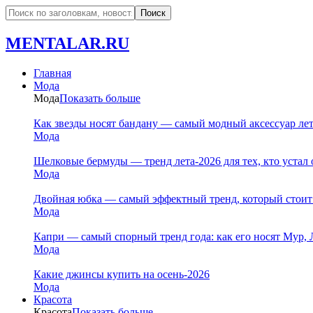
MENTALAR.RU
Главная
Мода
Мода
Показать больше
Как звезды носят бандану — самый модный аксессуар ле
Мода
Шелковые бермуды — тренд лета-2026 для тех, кто устал 
Мода
Двойная юбка — самый эффектный тренд, который стоит
Мода
Капри — самый спорный тренд года: как его носят Мур, 
Мода
Какие джинсы купить на осень-2026
Мода
Красота
Красота
Показать больше