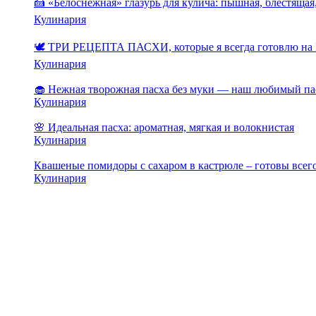
🍰 «Белоснежная» глазурь для кулича: пышная, блестящая,
Кулинария
🕊️ ТРИ РЕЦЕПТА ПАСХИ, которые я всегда готовлю на 
Кулинария
🧁 Нежная творожная пасха без муки — наш любимый па
Кулинария
🌸 Идеальная пасха: ароматная, мягкая и волокнистая
Кулинария
Квашеные помидоры с сахаром в кастрюле – готовы всего
Кулинария