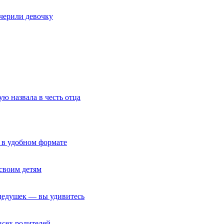
очерили девочку
ю назвала в честь отца
 в удобном формате
своим детям
 дедушек — вы удивитесь
всех родителей