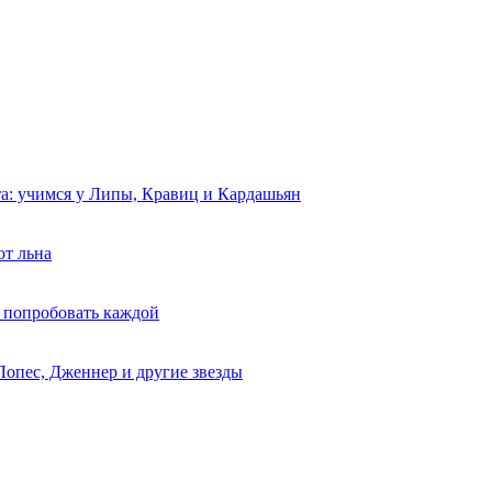
та: учимся у Липы, Кравиц и Кардашьян
от льна
 попробовать каждой
Лопес, Дженнер и другие звезды