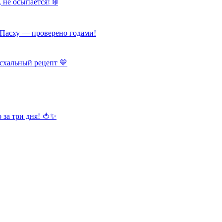
 не осыпается! ❄️
Пасху — проверено годами!
схальный рецепт 💛
 за три дня! 🍅✨