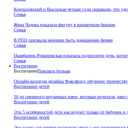
Кончаловский и Высоцкая четыре года скрывали, что уд
Семья
Жена Чадова показала фигуру в крошечном бикини
Семья
В РПЦ призвали женщин быть домашними феями
Семья
Цымбалюк-Романовская показала подросшую дочь, котору
Семья
Воспитание
Воспитание
Показать больше
Онлайн-колледж дизайна Фоксфорд: обучение творчеству
Воспитание детей
50 до смешного неудачных имен, которые родители дают 
Воспитание детей
Эти 5 особенностей дети наследуют только от бабушек и
Воспитание детей
Эта задача для первоклассников свела с ума практически 