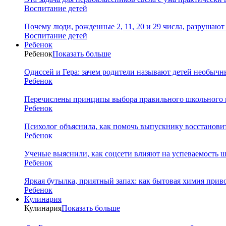
Воспитание детей
Почему люди, рожденные 2, 11, 20 и 29 числа, разрушаю
Воспитание детей
Ребенок
Ребенок
Показать больше
Одиссей и Гера: зачем родители называют детей необыч
Ребенок
Перечислены принципы выбора правильного школьного 
Ребенок
Психолог объяснила, как помочь выпускнику восстановит
Ребенок
Ученые выяснили, как соцсети влияют на успеваемость 
Ребенок
Яркая бутылка, приятный запах: как бытовая химия прив
Ребенок
Кулинария
Кулинария
Показать больше