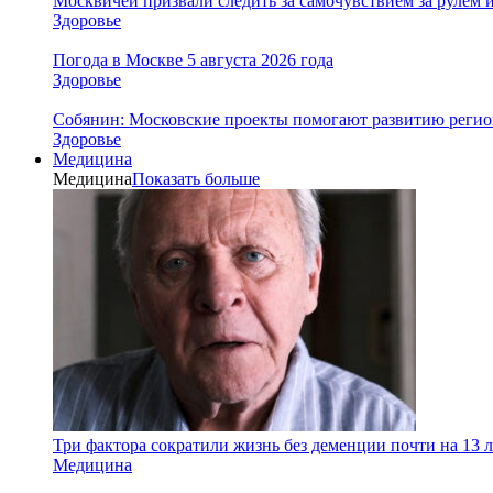
Москвичей призвали следить за самочувствием за рулем 
Здоровье
Погода в Москве 5 августа 2026 года
Здоровье
Собянин: Московские проекты помогают развитию реги
Здоровье
Медицина
Медицина
Показать больше
Три фактора сократили жизнь без деменции почти на 13 л
Медицина