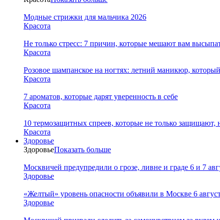
Модные стрижки для мальчика 2026
Красота
Не только стресс: 7 причин, которые мешают вам высыпа
Красота
Розовое шампанское на ногтях: летний маникюр, которы
Красота
7 ароматов, которые дарят уверенность в себе
Красота
10 термозащитных спреев, которые не только защищают,
Красота
Здоровье
Здоровье
Показать больше
Москвичей предупредили о грозе, ливне и граде 6 и 7 авг
Здоровье
«Желтый» уровень опасности объявили в Москве 6 августа
Здоровье