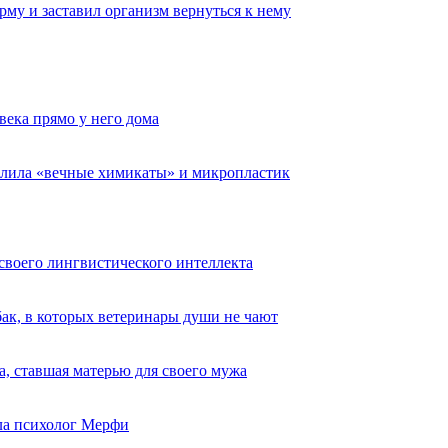
му и заставил организм вернуться к нему
века прямо у него дома
алила «вечные химикаты» и микропластик
 своего лингвистического интеллекта
ак, в которых ветеринары души не чают
, ставшая матерью для своего мужа
ыла психолог Мерфи