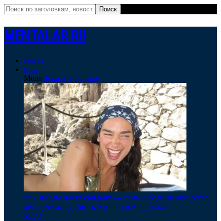
MENTALAR.RU
Главная
Мода
Мода
Показать больше
Как звезды носят бандану — самый модный аксессуар
лета: учимся у Липы, Кравиц и Кардашьян
Мода