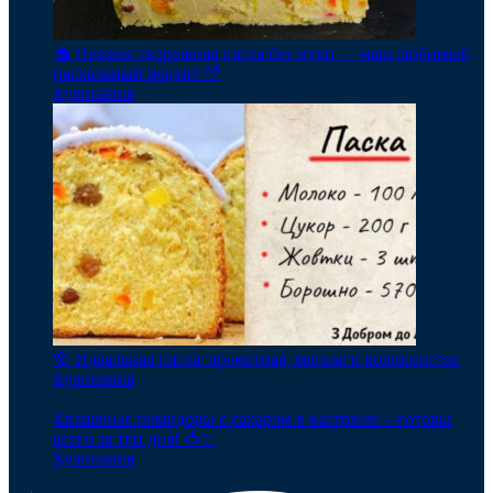
🧁 Нежная творожная пасха без муки — наш любимый
пасхальный рецепт 💛
Кулинария
🌸 Идеальная пасха: ароматная, мягкая и волокнистая
Кулинария
Квашеные помидоры с сахаром в кастрюле – готовы
всего за три дня! 🍅✨
Кулинария