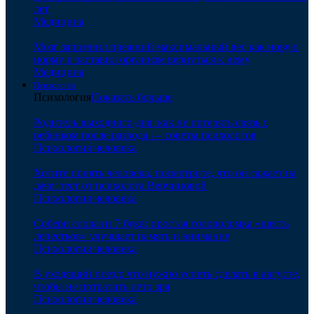
лет
Медицина
Мозг запомнил прежний максимальный вес как новую
норму и заставил организм вернуться к нему
Медицина
Психология
Психология
Показать больше
Родитель выходного дня: как не потерять связь с
ребенком после развода — советы психологов
Психология человека
Хотите понять человека, посмотрите, что он сажает на
даче: тест от психолога Верчиновой
Психология человека
Собери слова из 7 букв: простая головоломка «шесть
лепестков» улучшает память и внимание
Психология человека
В уходящий поезд: что нужно успеть сделать в августе,
чтобы не потратить лето зря
Психология человека