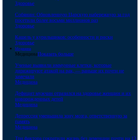
Здоровье
Собянин: Обновленную Царскую набережную за год
посетили более восьми миллионов раз
Здоровье
Кашель у курильщиков: особенности и риски
Здоровье
Медицина
Медицина
Показать больше
Ученые выявили иммунные клетки, которые
дирижируют атакой на рак, — раньше их почти не
замечали
Медицина
Дефицит мужчин отразился на здоровье женщин и их
новорожденных детей
Медицина
Депрессия уменьшила зону мозга, ответственную за
память
Медицина
Три фактора сократили жизнь без деменции почти на 13