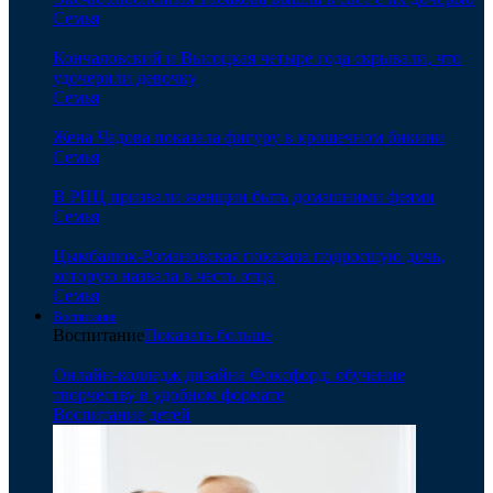
Семья
Кончаловский и Высоцкая четыре года скрывали, что
удочерили девочку
Семья
Жена Чадова показала фигуру в крошечном бикини
Семья
В РПЦ призвали женщин быть домашними феями
Семья
Цымбалюк-Романовская показала подросшую дочь,
которую назвала в честь отца
Семья
Воспитание
Воспитание
Показать больше
Онлайн-колледж дизайна Фоксфорд: обучение
творчеству в удобном формате
Воспитание детей