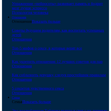
Упражнение «нейросоты» развивает память и бодрит
мозг лучше эспрессо
Психология человека
Отношения
Отношения
Показать больше
Советы будущим родителям, как воспитать успешных
детей
Отношения
Топ-5 мифов о сексе, в которые верят все
Отношения
Как укрепить отношения: 12 лучших советов для пар
Отношения
Как соблазнить девушку, следуя простейшим правилам
Отношения
5 секретов чувственного секса
Отношения
Семья
Семья
Показать больше
Экс-возлюбленная Табакова вышла в свет с их дочерью