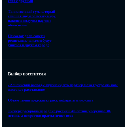
себя с другими
Таинственный гул, который
слышат люди по всему миру,
наконец, получил научное
объяснение
Психолог дала советы
родителям, чьи дети будут
учиться в другом городе
Выбор посетителя
«Альпийский развод»: признаки, что партнер может устроить вам
жестокое расставание
Объем талии предсказал риск инфаркта и инсульта
Эксперт раскрыла парадокс россиян: 40-летние увереннее 30-
летних, а подростки прагматичнее всех