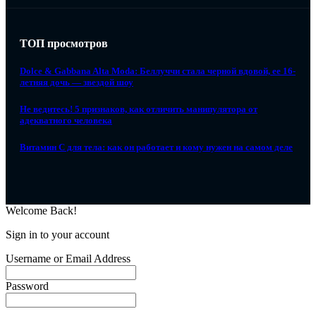
ТОП просмотров
Dolce & Gabbana Alta Moda: Беллуччи стала черной вдовой, ее 16-
летняя дочь — звездой шоу
Не ведитесь! 5 признаков, как отличить манипулятора от
адекватного человека
Витамин C для тела: как он работает и кому нужен на самом деле
Welcome Back!
Sign in to your account
Username or Email Address
Password