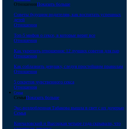
Отношения
Показать больше
Советы будущим родителям, как воспитать успешных
детей
Отношения
Топ-5 мифов о сексе, в которые верят все
Отношения
Как укрепить отношения: 12 лучших советов для пар
Отношения
Как соблазнить девушку, следуя простейшим правилам
Отношения
5 секретов чувственного секса
Отношения
Семья
Семья
Показать больше
Экс-возлюбленная Табакова вышла в свет с их дочерью
Семья
Кончаловский и Высоцкая четыре года скрывали, что
удочерили девочку