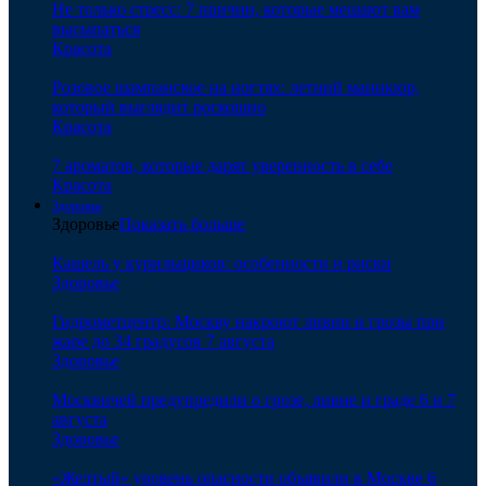
Не только стресс: 7 причин, которые мешают вам
высыпаться
Красота
Розовое шампанское на ногтях: летний маникюр,
который выглядит роскошно
Красота
7 ароматов, которые дарят уверенность в себе
Красота
Здоровье
Здоровье
Показать больше
Кашель у курильщиков: особенности и риски
Здоровье
Гидрометцентр: Москву накроют ливни и грозы при
жаре до 34 градусов 7 августа
Здоровье
Москвичей предупредили о грозе, ливне и граде 6 и 7
августа
Здоровье
«Желтый» уровень опасности объявили в Москве 6