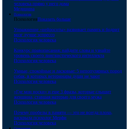
человека прямо у него дома
Медицина
Психология
Психология
Показать больше
Упражнение «нейросоты» развивает память и бодрит
мозг лучше эспрессо
Психология человека
Конкурс правописания: найдите слова и узнайте
уровень своего лингвистического интеллекта
Психология человека
Умные, спокойные и ласковые: 5 непопулярных пород
собак, в которых ветеринары души не чают
Психология человека
«Где мои носки» и еще 3 фразы, которые слышит
женщина, ставшая матерью для своего мужа
Психология человека
Почему пробелы в памяти — это не всегда плохо,
раскрыла психолог Мерфи
Психология человека
Отношения