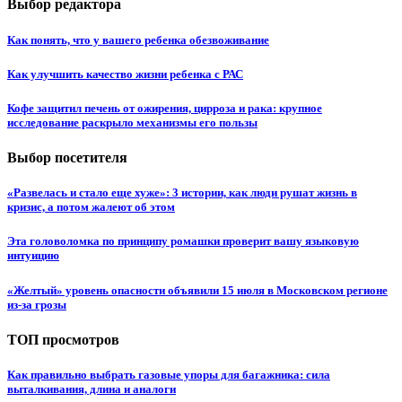
Выбор редактора
Как понять, что у вашего ребенка обезвоживание
Как улучшить качество жизни ребенка с РАС
Кофе защитил печень от ожирения, цирроза и рака: крупное
исследование раскрыло механизмы его пользы
Выбор посетителя
«Развелась и стало еще хуже»: 3 истории, как люди рушат жизнь в
кризис, а потом жалеют об этом
Эта головоломка по принципу ромашки проверит вашу языковую
интуицию
«Желтый» уровень опасности объявили 15 июля в Московском регионе
из-за грозы
ТОП просмотров
Как правильно выбрать газовые упоры для багажника: сила
выталкивания, длина и аналоги