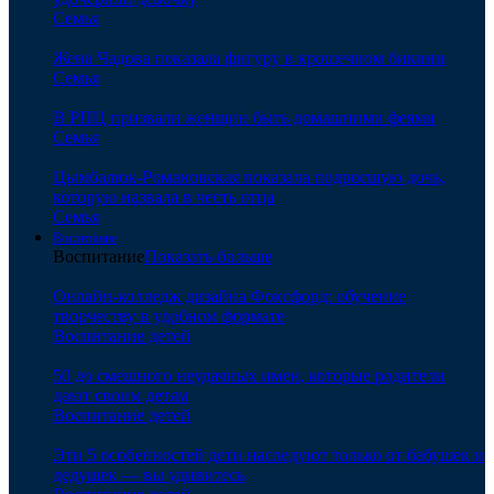
Семья
Жена Чадова показала фигуру в крошечном бикини
Семья
В РПЦ призвали женщин быть домашними феями
Семья
Цымбалюк-Романовская показала подросшую дочь,
которую назвала в честь отца
Семья
Воспитание
Воспитание
Показать больше
Онлайн-колледж дизайна Фоксфорд: обучение
творчеству в удобном формате
Воспитание детей
50 до смешного неудачных имен, которые родители
дают своим детям
Воспитание детей
Эти 5 особенностей дети наследуют только от бабушек и
дедушек — вы удивитесь