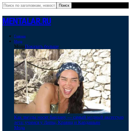
MENTALAR.RU
Главная
Мода
Мода
Показать больше
Как звезды носят бандану — самый модный аксессуар
лета: учимся у Липы, Кравиц и Кардашьян
Мода