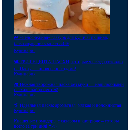
🍰 «Белоснежная» глазурь для кулича: пышная,
блестящая, не осыпается! ❄️
Кулинария
🕊️ ТРИ РЕЦЕПТА ПАСХИ, которые я всегда готовлю
на Пасху — проверено годами!
Кулинария
🧁 Нежная творожная пасха без муки — наш любимый
пасхальный рецепт 💛
Кулинария
🌸 Идеальная пасха: ароматная, мягкая и волокнистая
Кулинария
Квашеные помидоры с сахаром в кастрюле – готовы
всего за три дня! 🍅✨