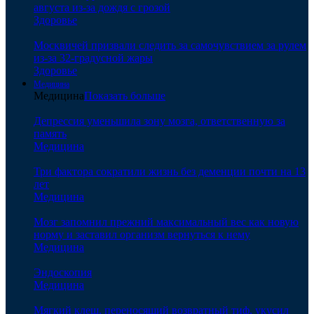
августа из-за дождя с грозой
Здоровье
Москвичей призвали следить за самочувствием за рулем
из-за 32-градусной жары
Здоровье
Медицина
Медицина
Показать больше
Депрессия уменьшила зону мозга, ответственную за
память
Медицина
Три фактора сократили жизнь без деменции почти на 13
лет
Медицина
Мозг запомнил прежний максимальный вес как новую
норму и заставил организм вернуться к нему
Медицина
Эндоскопия
Медицина
Мягкий клещ, переносящий возвратный тиф, укусил