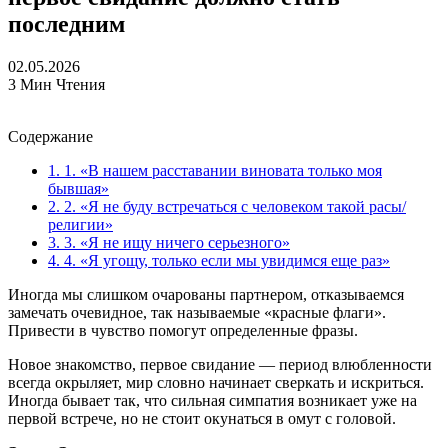
последним
02.05.2026
3 Мин Чтения
Содержание
1.
1. «В нашем расставании виновата только моя
бывшая»
2.
2. «Я не буду встречаться с человеком такой расы/
религии»
3.
3. «Я не ищу ничего серьезного»
4.
4. «Я угощу, только если мы увидимся еще раз»
Иногда мы слишком очарованы партнером, отказываемся
замечать очевидное, так называемые «красные флаги».
Привести в чувство помогут определенные фразы.
Новое знакомство, первое свидание — период влюбленности
всегда окрыляет, мир словно начинает сверкать и искриться.
Иногда бывает так, что сильная симпатия возникает уже на
первой встрече, но не стоит окунаться в омут с головой.