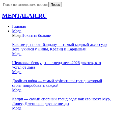
MENTALAR.RU
Главная
Мода
Мода
Показать больше
Как звезды носят бандану — самый модный аксессуар
лета: учимся у Липы, Кравиц и Кардашьян
Мода
Шелковые бермуды — тренд лета-2026 для тех, кто
устал от льна
Мода
Двойная юбка — самый эффектный тренд, который
стоит попробовать каждой
Мода
Капри — самый спорный тренд года: как его носят Мур,
Лопес, Дженнер и другие звезды
Мода