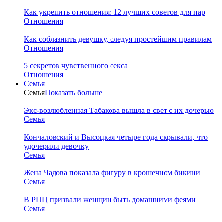
Как укрепить отношения: 12 лучших советов для пар
Отношения
Как соблазнить девушку, следуя простейшим правилам
Отношения
5 секретов чувственного секса
Отношения
Семья
Семья
Показать больше
Экс-возлюбленная Табакова вышла в свет с их дочерью
Семья
Кончаловский и Высоцкая четыре года скрывали, что
удочерили девочку
Семья
Жена Чадова показала фигуру в крошечном бикини
Семья
В РПЦ призвали женщин быть домашними феями
Семья