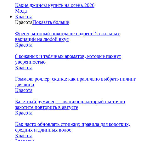
Какие джинсы купить на осень-2026
Мода
Красота
Красота
Показать больше
Френч, который никогда не надоест: 5 стильных
вариаций на любой вкус
Красота
8 кожаных и табачных ароматов, которые пахнут
уверенностью
Красота
Гоммаж, роллер, скатка: как правильно выбрать пилинг
для лица
Красота
Балетный румянец — маникюр, который вы точно
захотите повторить в августе
Красота
Как часто обновлять стрижку: правила для коротких,
средних и длинных волос
Красота