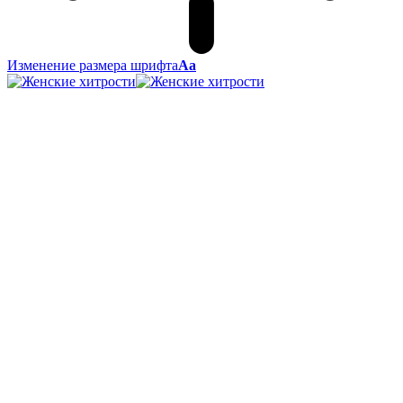
Изменение размера шрифта
Аа