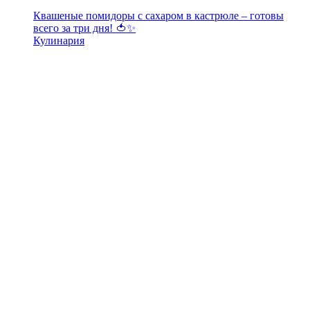
Квашеные помидоры с сахаром в кастрюле – готовы
всего за три дня! 🍅✨
Кулинария