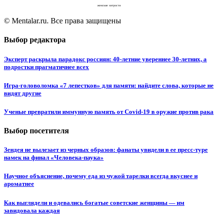
женские хитрости
© Mentalar.ru. Все права защищены
Выбор редактора
Эксперт раскрыла парадокс россиян: 40-летние увереннее 30-летних, а
подростки прагматичнее всех
Игра-головоломка «7 лепестков» для памяти: найдите слова, которые не
видят другие
Ученые превратили иммунную память от Covid-19 в оружие против рака
Выбор посетителя
Зендея не вылезает из черных образов: фанаты увидели в ее пресс-туре
намек на финал «Человека-паука»
Научное объяснение, почему еда из чужой тарелки всегда вкуснее и
ароматнее
Как выглядели и одевались богатые советские женщины — им
завидовала каждая