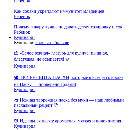
Ребенок
Как собаки укрепляют иммунитет младенцев
Ребенок
Почему в жару лучше не давать детям газировку и сок
Ребенок
Кулинария
Кулинария
Показать больше
🍰 «Белоснежная» глазурь для кулича: пышная,
блестящая, не осыпается! ❄️
Кулинария
🕊️ ТРИ РЕЦЕПТА ПАСХИ, которые я всегда готовлю
на Пасху — проверено годами!
Кулинария
🧁 Нежная творожная пасха без муки — наш любимый
пасхальный рецепт 💛
Кулинария
🌸 Идеальная пасха: ароматная, мягкая и волокнистая
Кулинария