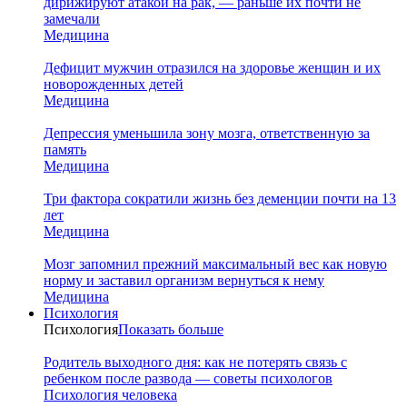
дирижируют атакой на рак, — раньше их почти не
замечали
Медицина
Дефицит мужчин отразился на здоровье женщин и их
новорожденных детей
Медицина
Депрессия уменьшила зону мозга, ответственную за
память
Медицина
Три фактора сократили жизнь без деменции почти на 13
лет
Медицина
Мозг запомнил прежний максимальный вес как новую
норму и заставил организм вернуться к нему
Медицина
Психология
Психология
Показать больше
Родитель выходного дня: как не потерять связь с
ребенком после развода — советы психологов
Психология человека