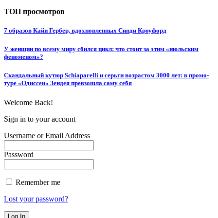
ТОП просмотров
7 образов Кайи Гербер, вдохновленных Синди Кроуфорд
У женщин по всему миру сбился цикл: что стоит за этим «июльским
феноменом»?
Скандальный кутюр Schiaparelli и серьги возрастом 3000 лет: в промо-
туре «Одиссеи» Зендея превзошла саму себя
Welcome Back!
Sign in to your account
Username or Email Address
Password
Remember me
Lost your password?