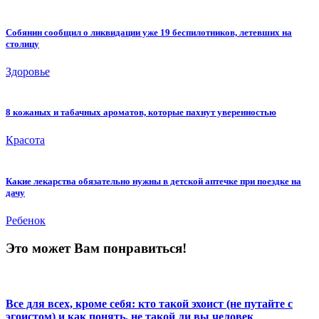
Собянин сообщил о ликвидации уже 19 беспилотников, летевших на
столицу
Здоровье
8 кожаных и табачных ароматов, которые пахнут уверенностью
Красота
Какие лекарства обязательно нужны в детской аптечке при поездке на
дачу
Ребенок
Это может Вам понравиться!
Все для всех, кроме себя: кто такой эхоист (не путайте с
эгоистом) и как понять, не такой ли вы человек