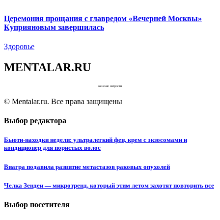
Церемония прощания с главредом «Вечерней Москвы»
Куприяновым завершилась
Здоровье
MENTALAR.RU
женские хитрости
© Mentalar.ru. Все права защищены
Выбор редактора
Бьюти-находки недели: ультралегкий фен, крем с экзосомами и
кондиционер для пористых волос
Виагра подавила развитие метастазов раковых опухолей
Челка Зендеи — микротренд, который этим летом захотят повторить все
Выбор посетителя