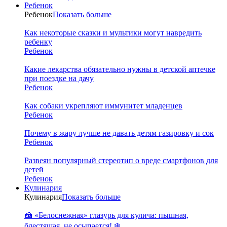
Ребенок
Ребенок
Показать больше
Как некоторые сказки и мультики могут навредить
ребенку
Ребенок
Какие лекарства обязательно нужны в детской аптечке
при поездке на дачу
Ребенок
Как собаки укрепляют иммунитет младенцев
Ребенок
Почему в жару лучше не давать детям газировку и сок
Ребенок
Развеян популярный стереотип о вреде смартфонов для
детей
Ребенок
Кулинария
Кулинария
Показать больше
🍰 «Белоснежная» глазурь для кулича: пышная,
блестящая, не осыпается! ❄️