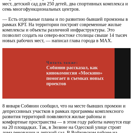
мест, детский сад для 250 детей, два спортивных комплекса и
семь многофункциональных центров.
— Есть отдельные планы и по развитию бывшей промзоны в
рамках КРТ. На территории построят современные жилые
комплексы и объекты различной инфраструктуры. Это
позволит создать на северо-востоке столицы свыше 14 тысяч
новых рабочих мест, — написал глава города в MAX.
Читать также:
Собянин рассказал, как
кинокомиссия «Москино»
помогает в съемках новых
проектов
8 января Собянин сообщил, что на месте бывших промзон и
депрессивных участков в рамках программы комплексного
развития территорий появляются жилые районы и
комфортные пространства — в этом году работы начнутся еще
на 20 площадках. Так, в Зюзине на Одесской улице строят
дома реновации и детский сад. В Войковском районе на