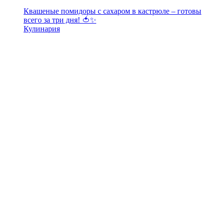
Квашеные помидоры с сахаром в кастрюле – готовы
всего за три дня! 🍅✨
Кулинария