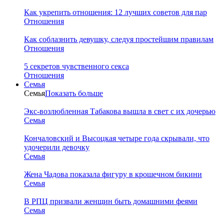
Как укрепить отношения: 12 лучших советов для пар
Отношения
Как соблазнить девушку, следуя простейшим правилам
Отношения
5 секретов чувственного секса
Отношения
Семья
Семья
Показать больше
Экс-возлюбленная Табакова вышла в свет с их дочерью
Семья
Кончаловский и Высоцкая четыре года скрывали, что
удочерили девочку
Семья
Жена Чадова показала фигуру в крошечном бикини
Семья
В РПЦ призвали женщин быть домашними феями
Семья