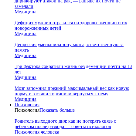
дирижируют атакой на рак, — раньше их почти не
замечали
Медицина
Дефицит мужчин отразился на здоровье женщин и их
новорожденных детей
Медицина
Депрессия уменьшила зону мозга, ответственную за
память
Медицина
Три фактора сократили жизнь без деменции почти на 13
лет
Медицина
Мозг запомнил прежний максимальный вес как новую
норму и заставил организм вернуться к нему
Медицина
Психология
Психология
Показать больше
Родитель выходного дня: как не потерять связь с
ребенком после развода — советы психологов
Психология человека