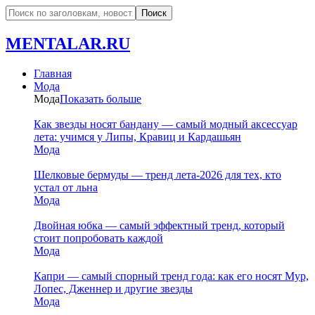
MENTALAR.RU
Главная
Мода
Мода
Показать больше
Как звезды носят бандану — самый модный аксессуар
лета: учимся у Липы, Кравиц и Кардашьян
Мода
Шелковые бермуды — тренд лета-2026 для тех, кто
устал от льна
Мода
Двойная юбка — самый эффектный тренд, который
стоит попробовать каждой
Мода
Капри — самый спорный тренд года: как его носят Мур,
Лопес, Дженнер и другие звезды
Мода