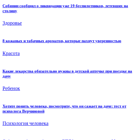
Собянин сообщил о ликвидации уже 19 беспилотников, летевших на
столицу
Здоровье
8 кожаных и табачных ароматов, которые пахнут уверенностью
Красота
Какие лекарства обязательно нужны в детской аптечке при поездке на
дачу
Ребенок
Хотите понять человека, посмотрите, что он сажает на даче: тест от
психолога Верчиновой
Психология человека