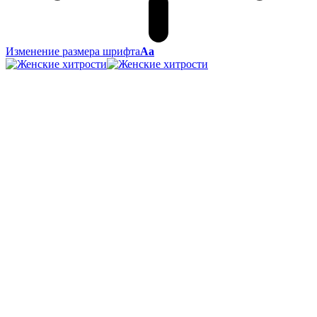
Изменение размера шрифта
Аа