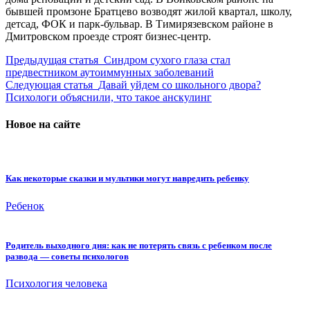
бывшей промзоне Братцево возводят жилой квартал, школу,
детсад, ФОК и парк-бульвар. В Тимирязевском районе в
Дмитровском проезде строят бизнес-центр.
Предыдущая статья
Синдром сухого глаза стал
предвестником аутоиммунных заболеваний
Следующая статья
Давай уйдем со школьного двора?
Психологи объяснили, что такое анскулинг
Новое на сайте
Как некоторые сказки и мультики могут навредить ребенку
Ребенок
Родитель выходного дня: как не потерять связь с ребенком после
развода — советы психологов
Психология человека