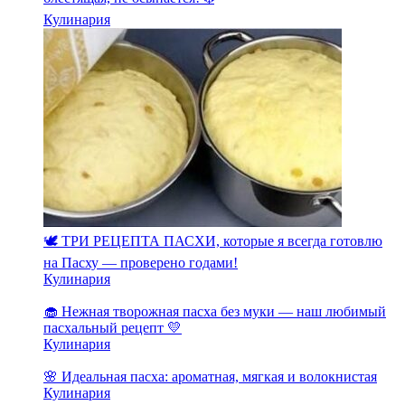
Кулинария
🕊️ ТРИ РЕЦЕПТА ПАСХИ, которые я всегда готовлю
на Пасху — проверено годами!
Кулинария
🧁 Нежная творожная пасха без муки — наш любимый
пасхальный рецепт 💛
Кулинария
🌸 Идеальная пасха: ароматная, мягкая и волокнистая
Кулинария