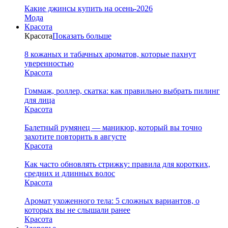
Какие джинсы купить на осень-2026
Мода
Красота
Красота
Показать больше
8 кожаных и табачных ароматов, которые пахнут
уверенностью
Красота
Гоммаж, роллер, скатка: как правильно выбрать пилинг
для лица
Красота
Балетный румянец — маникюр, который вы точно
захотите повторить в августе
Красота
Как часто обновлять стрижку: правила для коротких,
средних и длинных волос
Красота
Аромат ухоженного тела: 5 сложных вариантов, о
которых вы не слышали ранее
Красота