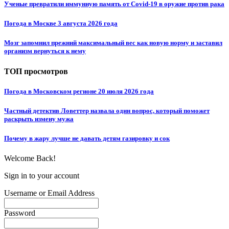
Ученые превратили иммунную память от Covid-19 в оружие против рака
Погода в Москве 3 августа 2026 года
Мозг запомнил прежний максимальный вес как новую норму и заставил
организм вернуться к нему
ТОП просмотров
Погода в Московском регионе 20 июля 2026 года
Частный детектив Ловеттер назвала один вопрос, который поможет
раскрыть измену мужа
Почему в жару лучше не давать детям газировку и сок
Welcome Back!
Sign in to your account
Username or Email Address
Password