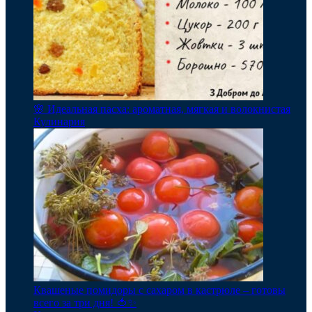
🌸 Идеальная пасха: ароматная, мягкая и волокнистая
Кулинария
Квашеные помидоры с сахаром в кастрюле – готовы
всего за три дня! 🍅✨