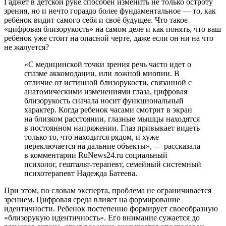
Гаджет в детской руке способен изменить не только остроту
зрения, но и нечто гораздо более фундаментальное — то, как
ребёнок видит самого себя и своё будущее. Что такое
«цифровая близорукость» на самом деле и как понять, что ваш
ребёнок уже стоит на опасной черте, даже если он ни на что
не жалуется?
«С медицинской точки зрения речь часто идет о
спазме аккомодации, или ложной миопии. В
отличие от истинной близорукости, связанной с
анатомическими изменениями глаза, цифровая
близорукость сначала носит функциональный
характер. Когда ребенок часами смотрит в экран
на близком расстоянии, глазные мышцы находятся
в постоянном напряжении. Глаз привыкает видеть
только то, что находится рядом, и хуже
переключается на дальние объекты», — рассказала
в комментарии RuNews24.ru социальный
психолог, гештальт-терапевт, семейный системный
психотерапевт Надежда Батеева.
При этом, по словам эксперта, проблема не ограничивается
зрением. Цифровая среда влияет на формирование
идентичности. Ребенок постепенно формирует своеобразную
«близорукую идентичность». Его внимание сужается до