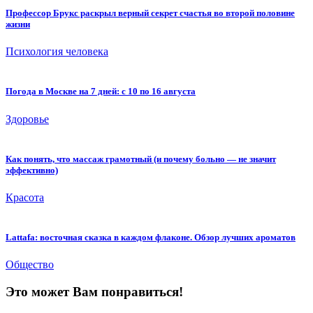
Профессор Брукс раскрыл верный секрет счастья во второй половине
жизни
Психология человека
Погода в Москве на 7 дней: с 10 по 16 августа
Здоровье
Как понять, что массаж грамотный (и почему больно — не значит
эффективно)
Красота
Lattafa: восточная сказка в каждом флаконе. Обзор лучших ароматов
Общество
Это может Вам понравиться!