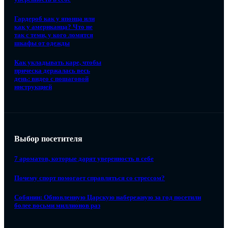
Гардероб как у японца или
как у американца? Что не
так с теми, у кого ломятся
шкафы от одежды
Как укладывать каре, чтобы
прическа держалась весь
день: видео с пошаговой
инструкцией
Выбор посетителя
7 ароматов, которые дарят уверенность в себе
Почему спорт помогает справляться со стрессом?
Собянин: Обновленную Царскую набережную за год посетили
более восьми миллионов раз