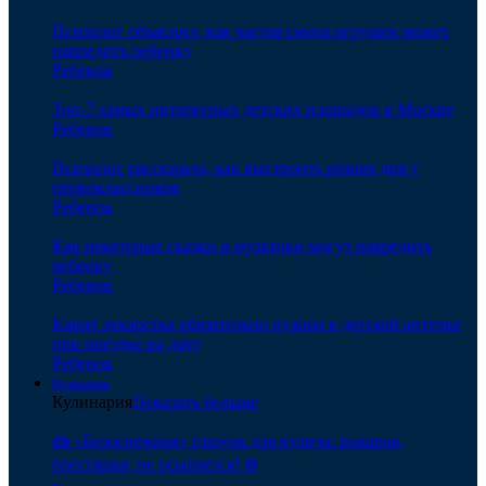
Психолог объяснил, как частая смена игрушек может
навредить ребенку
Ребенок
Топ-7 самых интересных детских площадок в Москве
Ребенок
Психолог рассказала, как выстроить режим дня у
первоклассников
Ребенок
Как некоторые сказки и мультики могут навредить
ребенку
Ребенок
Какие лекарства обязательно нужны в детской аптечке
при поездке на дачу
Ребенок
Кулинария
Кулинария
Показать больше
🍰 «Белоснежная» глазурь для кулича: пышная,
блестящая, не осыпается! ❄️