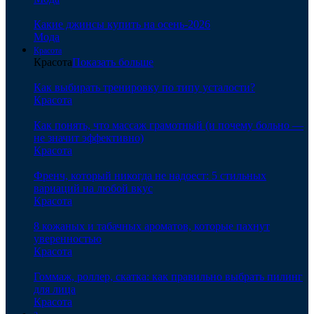
Какие джинсы купить на осень-2026
Мода
Красота
Красота
Показать больше
Как выбирать тренировку по типу усталости?
Красота
Как понять, что массаж грамотный (и почему больно —
не значит эффективно)
Красота
Френч, который никогда не надоест: 5 стильных
вариаций на любой вкус
Красота
8 кожаных и табачных ароматов, которые пахнут
уверенностью
Красота
Гоммаж, роллер, скатка: как правильно выбрать пилинг
для лица
Красота