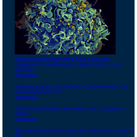
Ученые выявили иммунные клетки, которые
дирижируют атакой на рак, — раньше их почти не
замечали
Медицина
Дефицит мужчин отразился на здоровье женщин и их
новорожденных детей
Медицина
Депрессия уменьшила зону мозга, ответственную за
память
Медицина
Три фактора сократили жизнь без деменции почти на 13
лет