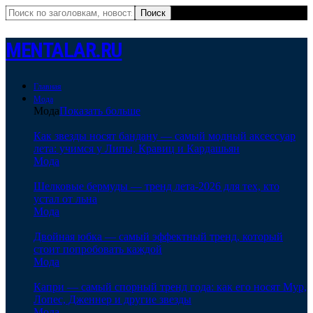
MENTALAR.RU
Главная
Мода
Мода
Показать больше
Как звезды носят бандану — самый модный аксессуар
лета: учимся у Липы, Кравиц и Кардашьян
Мода
Шелковые бермуды — тренд лета-2026 для тех, кто
устал от льна
Мода
Двойная юбка — самый эффектный тренд, который
стоит попробовать каждой
Мода
Капри — самый спорный тренд года: как его носят Мур,
Лопес, Дженнер и другие звезды
Мода