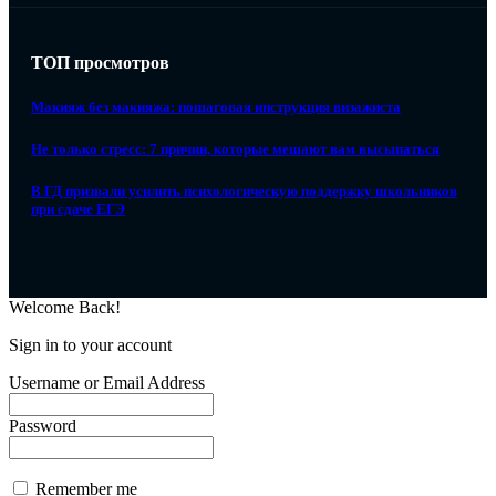
ТОП просмотров
Макияж без макияжа: пошаговая инструкция визажиста
Не только стресс: 7 причин, которые мешают вам высыпаться
В ГД призвали усилить психологическую поддержку школьников
при сдаче ЕГЭ
Welcome Back!
Sign in to your account
Username or Email Address
Password
Remember me