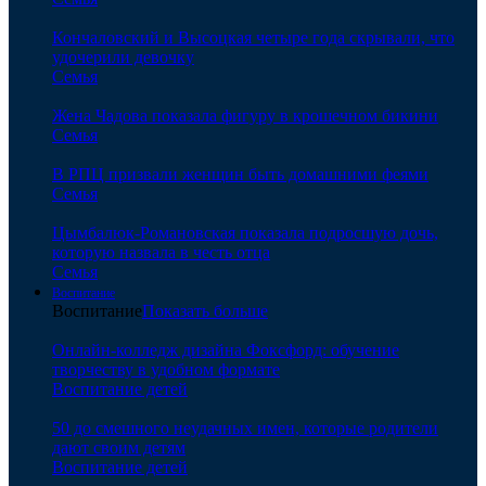
Кончаловский и Высоцкая четыре года скрывали, что
удочерили девочку
Семья
Жена Чадова показала фигуру в крошечном бикини
Семья
В РПЦ призвали женщин быть домашними феями
Семья
Цымбалюк-Романовская показала подросшую дочь,
которую назвала в честь отца
Семья
Воспитание
Воспитание
Показать больше
Онлайн-колледж дизайна Фоксфорд: обучение
творчеству в удобном формате
Воспитание детей
50 до смешного неудачных имен, которые родители
дают своим детям
Воспитание детей