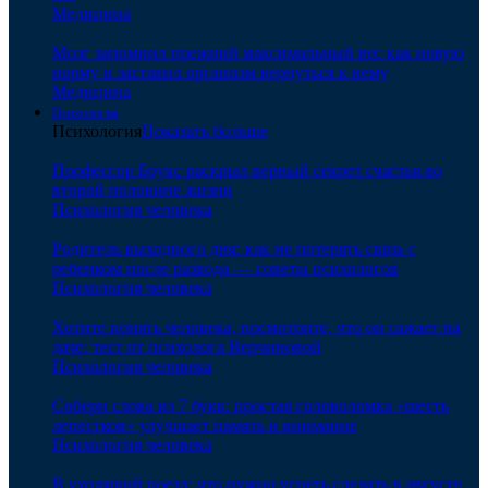
Медицина
Мозг запомнил прежний максимальный вес как новую
норму и заставил организм вернуться к нему
Медицина
Психология
Психология
Показать больше
Профессор Брукс раскрыл верный секрет счастья во
второй половине жизни
Психология человека
Родитель выходного дня: как не потерять связь с
ребенком после развода — советы психологов
Психология человека
Хотите понять человека, посмотрите, что он сажает на
даче: тест от психолога Верчиновой
Психология человека
Собери слова из 7 букв: простая головоломка «шесть
лепестков» улучшает память и внимание
Психология человека
В уходящий поезд: что нужно успеть сделать в августе,