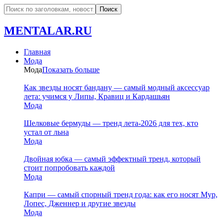
MENTALAR.RU
Главная
Мода
Мода
Показать больше
Как звезды носят бандану — самый модный аксессуар
лета: учимся у Липы, Кравиц и Кардашьян
Мода
Шелковые бермуды — тренд лета-2026 для тех, кто
устал от льна
Мода
Двойная юбка — самый эффектный тренд, который
стоит попробовать каждой
Мода
Капри — самый спорный тренд года: как его носят Мур,
Лопес, Дженнер и другие звезды
Мода