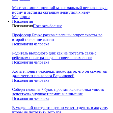
Мозг запомнил прежний максимальный вес как новую
норму и заставил организм вернуться к нему
Медицина
Психология
Психология
Показать больше
Профессор Брукс раскрыл верный секрет счастья во
второй половине жизни
Психология человека
Родитель выходного дня: как не потерять связь с
ребенком после развода — советы психологов
Психология человека
Хотите понять человека, посмотрите, что он сажает на
даче: тест от психолога Верчиновой
Психология человека
Собери слова из 7 букв: простая головоломка «шесть
лепестков» улучшает память и внимание
Психология человека
В уходящий поезд: что нужно успеть сделать в августе,
чтобы не потратить лето зря