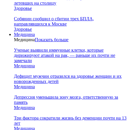
летевших на столицу
Здоровье
Собянин сообщил о сбитии трех БПЛА,
направлявшихся к Москве
Здоровье
Медицина
Медицина
Показать больше
Ученые выявили иммунные клетки, которые
дирижируют атакой на рак, — раньше их почти не
замечали
Медицина
Дефицит мужчин отразился на здоровье женщин и их
новорожденных детей
Медицина
Депрессия уменьшила зону мозга, ответственную за
память
Медицина
Три фактора сократили жизнь без деменции почти на 13
лет
Медицина