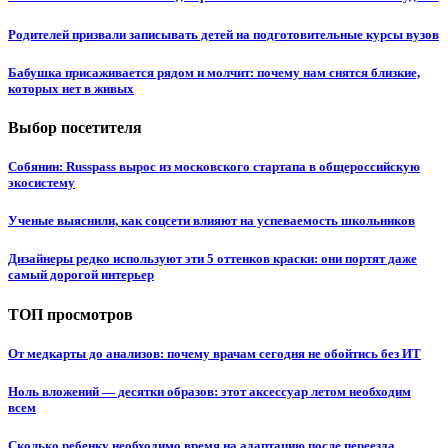
Родителей призвали записывать детей на подготовительные курсы вузов
Бабушка присаживается рядом и молчит: почему нам снятся близкие,
которых нет в живых
Выбор посетителя
Собянин: Russpass вырос из московского стартапа в общероссийскую
экосистему
Ученые выяснили, как соцсети влияют на успеваемость школьников
Дизайнеры редко используют эти 5 оттенков краски: они портят даже
самый дорогой интерьер
ТОП просмотров
От медкарты до анализов: почему врачам сегодня не обойтись без ИТ
Ноль вложений — десятки образов: этот аксессуар летом необходим
всем
Сколько ребенку необходимо время на адаптацию после переезда