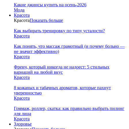
Какие джинсы купить на осень-2026
Мода
Красота
Красота
Показать больше
Как выбирать тренировку по типу усталости?
Красота
Как понять, что массаж грамотный (и почему больно —
не значит эффективно)
Красота
Френч, который никогда не надоест: 5 стильных
вариаций на любой вкус
Красота
8 кожаных и табачных ароматов, которые пахнут
уверенностью
Красота
Гоммаж, роллер, скатка: как правильно выбрать пилинг
для лица
Красота
Здоровье