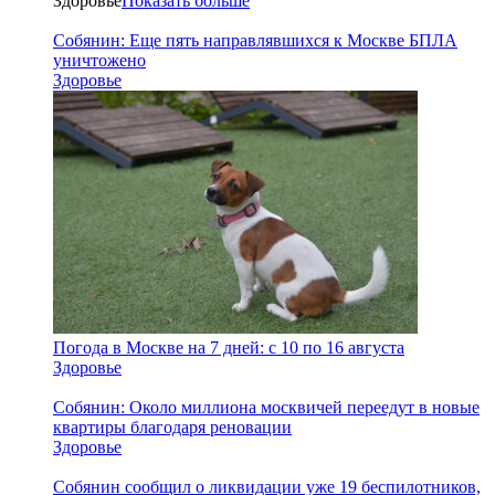
Здоровье
Показать больше
Собянин: Еще пять направлявшихся к Москве БПЛА
уничтожено
Здоровье
Погода в Москве на 7 дней: с 10 по 16 августа
Здоровье
Собянин: Около миллиона москвичей переедут в новые
квартиры благодаря реновации
Здоровье
Собянин сообщил о ликвидации уже 19 беспилотников,