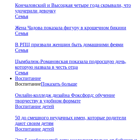
Кончаловский и Высоцкая четыре года скрывали, что
удочерили девочку
Семья
Жена Чадова показала фигуру в крошечном бикини
Семья
В РПЦ призвали женщин быть домашними феями
Семья
Цымбалюк-Романовская показала подросшую дочь,
которую назвала в честь отца
Семья
Воспитание
Воспитание
Показать больше
Онлайн-колледж дизайна Фоксфорд: обучение
творчеству в удобном формате
Воспитание детей
50 до смешного неудачных имен, которые родители
дают своим детям
Воспитание детей