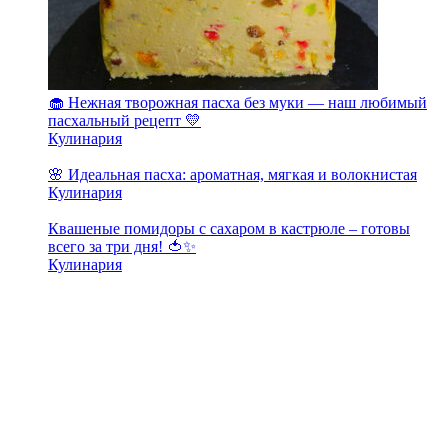
🧁 Нежная творожная пасха без муки — наш любимый
пасхальный рецепт 💛
Кулинария
🌸 Идеальная пасха: ароматная, мягкая и волокнистая
Кулинария
Квашеные помидоры с сахаром в кастрюле – готовы
всего за три дня! 🍅✨
Кулинария