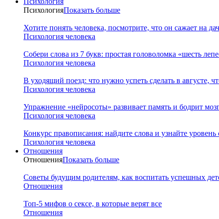
Психология
Психология
Показать больше
Хотите понять человека, посмотрите, что он сажает на да
Психология человека
Собери слова из 7 букв: простая головоломка «шесть леп
Психология человека
В уходящий поезд: что нужно успеть сделать в августе, чт
Психология человека
Упражнение «нейросоты» развивает память и бодрит мозг
Психология человека
Конкурс правописания: найдите слова и узнайте уровень
Психология человека
Отношения
Отношения
Показать больше
Советы будущим родителям, как воспитать успешных дет
Отношения
Топ-5 мифов о сексе, в которые верят все
Отношения