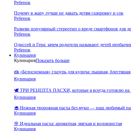
Ребенок
Почему в жару лучше не давать детям газировку и сок
Ребенок
Развеян популярный стереотип о вреде смартфонов для д
Ребенок
Одиссей и Гера: зачем родители называют детей необыч
Ребенок
Кулинария
Кулинария
Показать больше
🍰 «Белоснежная» глазурь для кулича: пышная, блестящая,
Кулинария
🕊️ ТРИ РЕЦЕПТА ПАСХИ, которые я всегда готовлю на 
Кулинария
🧁 Нежная творожная пасха без муки — наш любимый па
Кулинария
🌸 Идеальная пасха: ароматная, мягкая и волокнистая
Кулинария