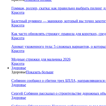
Гоммаж, роллер, скатка: как правильно выбрать пилинг д
Красота
Балетный румянец — маникюр, который вы точно захотит
Красота
Как часто обновлять стрижку: правила для коротких, сре
Красота
Аромат ухоженного тела: 5 сложных вариантов, о которы
Красота
Модные стрижки для мальчика 2026
Красота
Здоровье
Здоровье
Показать больше
Собянин сообщил о сбитии трех БПЛА, направлявшихся 
Здоровье
Сергей Собянин рассказал о строительстве дорожных объ
Здоровье