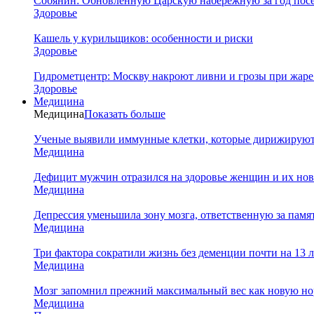
Собянин: Обновленную Царскую набережную за год посе
Здоровье
Кашель у курильщиков: особенности и риски
Здоровье
Гидрометцентр: Москву накроют ливни и грозы при жаре 
Здоровье
Медицина
Медицина
Показать больше
Ученые выявили иммунные клетки, которые дирижируют а
Медицина
Дефицит мужчин отразился на здоровье женщин и их но
Медицина
Депрессия уменьшила зону мозга, ответственную за памя
Медицина
Три фактора сократили жизнь без деменции почти на 13 л
Медицина
Мозг запомнил прежний максимальный вес как новую нор
Медицина