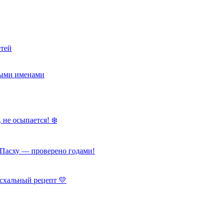
етей
ными именами
 не осыпается! ❄️
Пасху — проверено годами!
схальный рецепт 💛