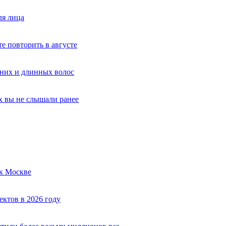
ля лица
е повторить в августе
дних и длинных волос
х вы не слышали ранее
к Москве
ектов в 2026 году