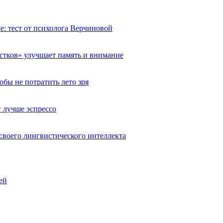
че: тест от психолога Верчиновой
естков» улучшает память и внимание
обы не потратить лето зря
 лучше эспрессо
 своего лингвистического интеллекта
ей