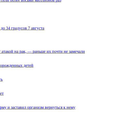
тили более восьми миллионов раз
до 34 градусов 7 августа
такой на рак, — раньше их почти не замечали
ворожденных детей
ть
ет
му и заставил организм вернуться к нему