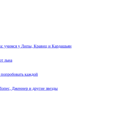
та: учимся у Липы, Кравиц и Кардашьян
от льна
 попробовать каждой
Лопес, Дженнер и другие звезды