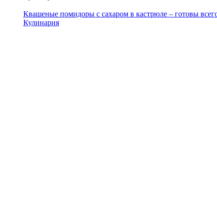
Квашеные помидоры с сахаром в кастрюле – готовы всего
Кулинария