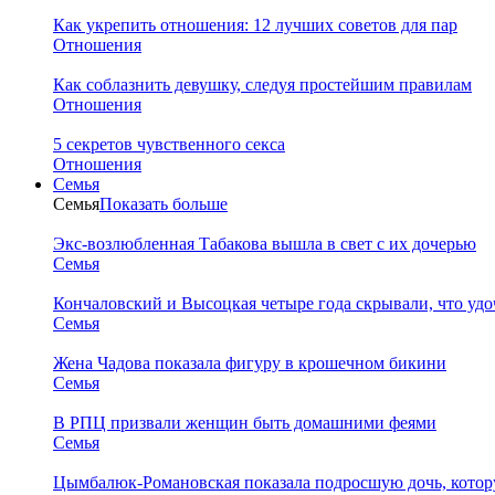
Как укрепить отношения: 12 лучших советов для пар
Отношения
Как соблазнить девушку, следуя простейшим правилам
Отношения
5 секретов чувственного секса
Отношения
Семья
Семья
Показать больше
Экс-возлюбленная Табакова вышла в свет с их дочерью
Семья
Кончаловский и Высоцкая четыре года скрывали, что уд
Семья
Жена Чадова показала фигуру в крошечном бикини
Семья
В РПЦ призвали женщин быть домашними феями
Семья
Цымбалюк-Романовская показала подросшую дочь, котору