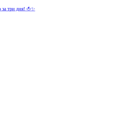
 за три дня! 🍅✨