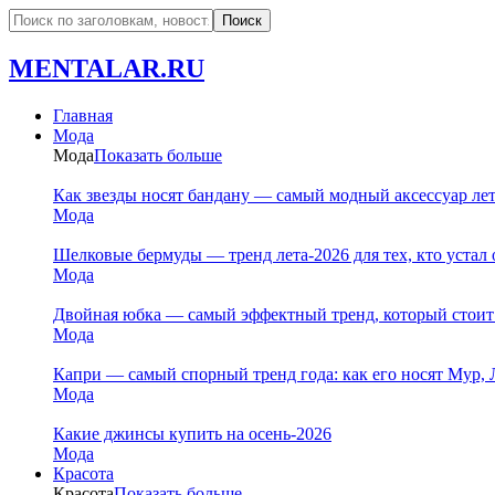
MENTALAR.RU
Главная
Мода
Мода
Показать больше
Как звезды носят бандану — самый модный аксессуар ле
Мода
Шелковые бермуды — тренд лета-2026 для тех, кто устал 
Мода
Двойная юбка — самый эффектный тренд, который стоит
Мода
Капри — самый спорный тренд года: как его носят Мур, 
Мода
Какие джинсы купить на осень-2026
Мода
Красота
Красота
Показать больше