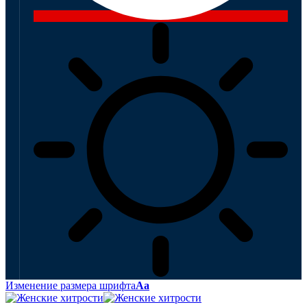
Изменение размера шрифта
Аа