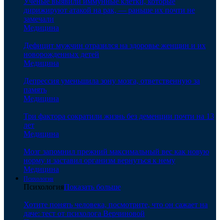
Ученые выявили иммунные клетки, которые
дирижируют атакой на рак, — раньше их почти не
замечали
Медицина
Дефицит мужчин отразился на здоровье женщин и их
новорожденных детей
Медицина
Депрессия уменьшила зону мозга, ответственную за
память
Медицина
Три фактора сократили жизнь без деменции почти на 13
лет
Медицина
Мозг запомнил прежний максимальный вес как новую
норму и заставил организм вернуться к нему
Медицина
Психология
Психология
Показать больше
Хотите понять человека, посмотрите, что он сажает на
даче: тест от психолога Верчиновой