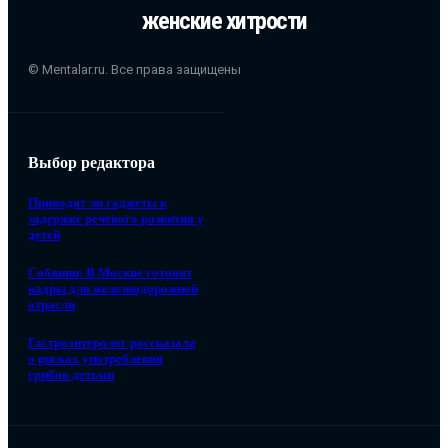
женские хитрости
© Mentalar.ru. Все права защищены
Выбор редактора
Приводят ли гаджеты к
задержке речевого развития у
детей
Собянин: В Москве готовят
кадры для железнодорожной
отрасли
Гастроэнтеролог рассказала
о рисках употребления
грибов детьми