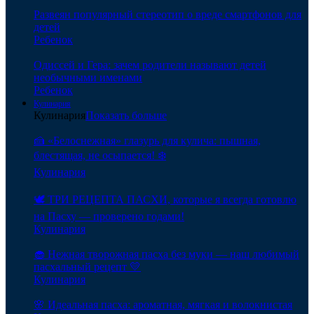
Развеян популярный стереотип о вреде смартфонов для
детей
Ребенок
Одиссей и Гера: зачем родители называют детей
необычными именами
Ребенок
Кулинария
Кулинария
Показать больше
🍰 «Белоснежная» глазурь для кулича: пышная,
блестящая, не осыпается! ❄️
Кулинария
🕊️ ТРИ РЕЦЕПТА ПАСХИ, которые я всегда готовлю
на Пасху — проверено годами!
Кулинария
🧁 Нежная творожная пасха без муки — наш любимый
пасхальный рецепт 💛
Кулинария
🌸 Идеальная пасха: ароматная, мягкая и волокнистая