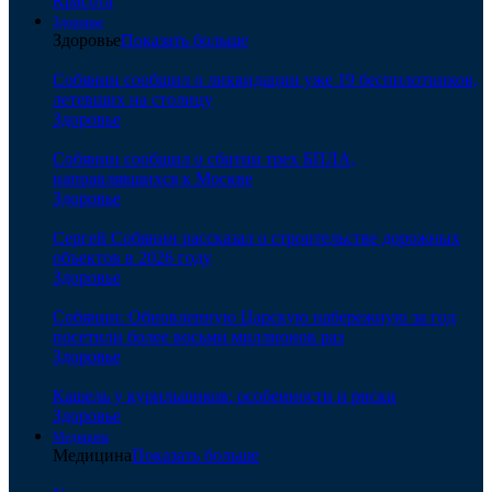
Красота
Здоровье
Здоровье
Показать больше
Собянин сообщил о ликвидации уже 19 беспилотников,
летевших на столицу
Здоровье
Собянин сообщил о сбитии трех БПЛА,
направлявшихся к Москве
Здоровье
Сергей Собянин рассказал о строительстве дорожных
объектов в 2026 году
Здоровье
Собянин: Обновленную Царскую набережную за год
посетили более восьми миллионов раз
Здоровье
Кашель у курильщиков: особенности и риски
Здоровье
Медицина
Медицина
Показать больше