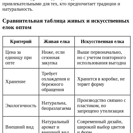
привлекательными для тех, кто предпочитает традиции и
натуральность.
Сравнительная таблица живых и искусственных
елок оптом
Критерий
Живая елка
Искусственная елка
Цена за
Ниже, если
Выше первоначально,
единицу при
сезонная
но с учетом повторного
опте
закупка
использования выгодна
Требует
охлаждения и
Хранится в коробке, не
Хранение
бережного
теряет форму
обращения
Производство связано с
Натуральна,
Экологичность
пластиком, но
биоразлагаема
запрещено утилизация
Натуральный
Современный дизайн,
Внешний вид
аромат и
широкий выбор цветов
внешний вид
и форм