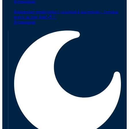
Кулинария
Квашеные помидоры с сахаром в кастрюле – готовы
всего за три дня! 🍅✨
Кулинария