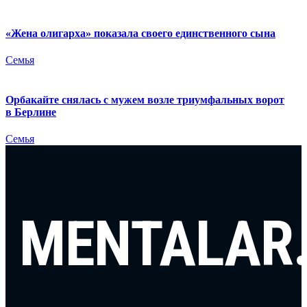
«Жена олигарха» показала своего единственного сына
Семья
Орбакайте снялась с мужем возле триумфальных ворот
в Берлине
Семья
MENTALAR