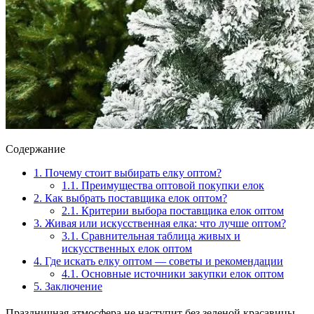
Содержание
1.
Почему стоит выбирать елку оптом?
1.1.
Преимущества оптовой покупки елок
2.
Как выбрать поставщика елок оптом?
2.1.
Критерии выбора поставщика елок оптом
3.
Живая или искусственная елка: что лучше оптом?
3.1.
Сравнительная таблица живых и
искусственных елок оптом
4.
Где искать елку оптом — советы и рекомендации
4.1.
Основные источники закупки елок оптом
5.
Заключение
Праздничная атмосфера не наступит без зеленой красавицы