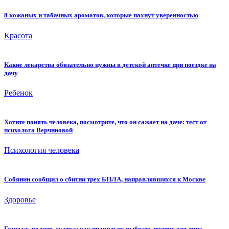
8 кожаных и табачных ароматов, которые пахнут уверенностью
Красота
Какие лекарства обязательно нужны в детской аптечке при поездке на
дачу
Ребенок
Хотите понять человека, посмотрите, что он сажает на даче: тест от
психолога Верчиновой
Психология человека
Собянин сообщил о сбитии трех БПЛА, направлявшихся к Москве
Здоровье
Гоммаж, роллер, скатка: как правильно выбрать пилинг для лица