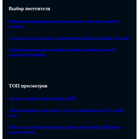
Выбор посетителя
Какие навыки превращают парикмахера в востребованного
стилиста
Гоммаж, роллер, скатка: как правильно выбрать пилинг для лица
Розовое шампанское на ногтях: летний маникюр, который
выглядит роскошно
ТОП просмотров
Модные стрижки для мальчика 2026
100 баллов никого не интересуют: что происходит с ЕГЭ в этом
году
Дождь с грозой и порывистым ветром ожидаются в Москве до
вечера 9 июля