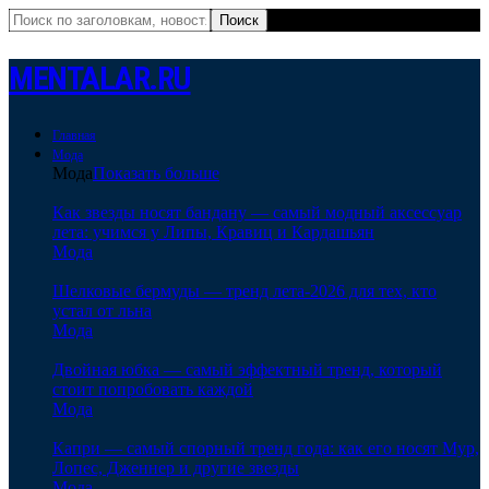
MENTALAR.RU
Главная
Мода
Мода
Показать больше
Как звезды носят бандану — самый модный аксессуар
лета: учимся у Липы, Кравиц и Кардашьян
Мода
Шелковые бермуды — тренд лета-2026 для тех, кто
устал от льна
Мода
Двойная юбка — самый эффектный тренд, который
стоит попробовать каждой
Мода
Капри — самый спорный тренд года: как его носят Мур,
Лопес, Дженнер и другие звезды
Мода