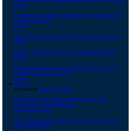
Семья
Кончаловский и Высоцкая четыре года скрывали, что
удочерили девочку
Семья
Жена Чадова показала фигуру в крошечном бикини
Семья
В РПЦ призвали женщин быть домашними феями
Семья
Цымбалюк-Романовская показала подросшую дочь,
которую назвала в честь отца
Семья
Воспитание
Воспитание
Показать больше
Онлайн-колледж дизайна Фоксфорд: обучение
творчеству в удобном формате
Воспитание детей
50 до смешного неудачных имен, которые родители
дают своим детям