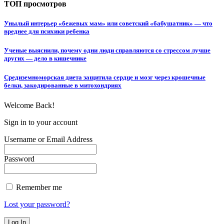
ТОП просмотров
Унылый интерьер «бежевых мам» или советский «бабушатник» — что
вреднее для психики ребенка
Ученые выяснили, почему одни люди справляются со стрессом лучше
других — дело в кишечнике
Средиземноморская диета защитила сердце и мозг через крошечные
белки, закодированные в митохондриях
Welcome Back!
Sign in to your account
Username or Email Address
Password
Remember me
Lost your password?