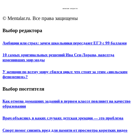
женские хитрости
© Mentalar.ru. Все права защищены
Выбор редактора
Амбиции или страх: зачем школьники пересдают ЕГЭ с 99 баллами
10 самых оригинальных решений Ива Сен-Лорана, навсегда
изменивших мир моды
У женщин по всему миру сбился цикл: что стоит за этим «июльским
феноменом»?
Выбор посетителя
Как отмена домашних заданий в первом классе повлияет на качество
образования
Врач объяснил, в каких случаях детская эрекция — это проблема
Спорт помог снизить вред для памяти от просмотра коротких видео