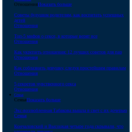
Отношения
Показать больше
Советы будущим родителям, как воспитать успешных
детей
Отношения
Топ-5 мифов о сексе, в которые верят все
Отношения
Как укрепить отношения: 12 лучших советов для пар
Отношения
Как соблазнить девушку, следуя простейшим правилам
Отношения
5 секретов чувственного секса
Отношения
Семья
Семья
Показать больше
Экс-возлюбленная Табакова вышла в свет с их дочерью
Семья
Кончаловский и Высоцкая четыре года скрывали, что
удочерили девочку