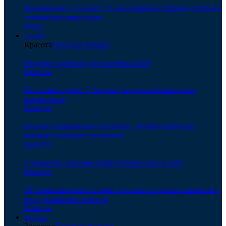
Восхождение Гальяно: 15 легендарных нарядов главного
сказочника мира моды
Мода
Красота
Красота
Показать больше
Модные стрижки для мальчика 2026
Красота
Не только стресс: 7 причин, которые мешают вам
высыпаться
Красота
Розовое шампанское на ногтях: летний маникюр,
который выглядит роскошно
Красота
7 ароматов, которые дарят уверенность в себе
Красота
10 термозащитных спреев, которые не только защищают,
но и увлажняют волосы
Красота
Здоровье