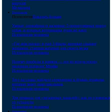
вирусов
Медицина
Психология
Психология
Показать больше
Умные, спокойные и ласковые: 5 непопулярных пород
собак, в которых ветеринары души не чают
Психология человека
«Где мои носки» и еще 3 фразы, которые слышит
женщина, ставшая матерью для своего мужа
Психология человека
Почему пробелы в памяти — это не всегда плохо,
раскрыла психолог Мерфи
Психология человека
Тест на слова: найдите спрятанные в буквах термины,
которые знает даже школьник
Психология человека
Три правила для «загнанных лошадей»: как не сломаться
от усталости
Психология человека
Отношения