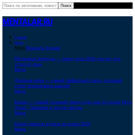
MENTALAR.RU
Главная
Мода
Мода
Показать больше
Шелковые бермуды — тренд лета-2026 для тех, кто
устал от льна
Мода
Двойная юбка — самый эффектный тренд, который
стоит попробовать каждой
Мода
Капри — самый спорный тренд года: как его носят Мур,
Лопес, Дженнер и другие звезды
Мода
Какие джинсы купить на осень-2026
Мода