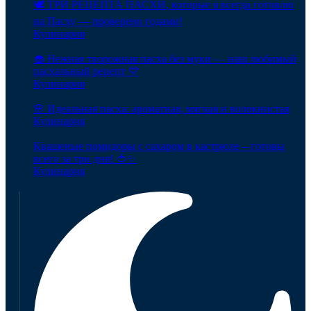
🕊️ ТРИ РЕЦЕПТА ПАСХИ, которые я всегда готовлю
на Пасху — проверено годами!
Кулинария
🧁 Нежная творожная пасха без муки — наш любимый
пасхальный рецепт 💛
Кулинария
🌸 Идеальная пасха: ароматная, мягкая и волокнистая
Кулинария
Квашеные помидоры с сахаром в кастрюле – готовы
всего за три дня! 🍅✨
Кулинария