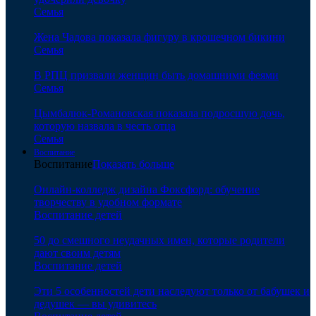
Семья
Жена Чадова показала фигуру в крошечном бикини
Семья
В РПЦ призвали женщин быть домашними феями
Семья
Цымбалюк-Романовская показала подросшую дочь,
которую назвала в честь отца
Семья
Воспитание
Воспитание
Показать больше
Онлайн-колледж дизайна Фоксфорд: обучение
творчеству в удобном формате
Воспитание детей
50 до смешного неудачных имен, которые родители
дают своим детям
Воспитание детей
Эти 5 особенностей дети наследуют только от бабушек и
дедушек — вы удивитесь