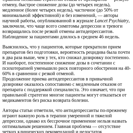
отмену, быстрое снижение дозы (до четырех недель),
медленное (более четырех недель), частичное (до 50% от
минимальной эффективной) и без изменений, — авторы
научной работы, опубликованной в журнале
Lancet Psychiatry
,
заключили, что чаще всего симптомы депрессии и тревоги
возвращались после резкой отмены антидепрессантов.
Наблюдение за пациентами длилось в среднем 46 недель.
Выяснилось, что у пациентов, которые прекратили прием
препаратов без подготовки, вероятность рецидива была почти
в два раза выше, чем у тех, кто снижал дозировку постепенно.
И наоборот, постепенное снижение дозы в сочетании с
психотерапией уменьшило риск повторного обострения на 40-
60% в сравнении с резкой отменой.
Продолжение приема антидепрессантов в привычной
дозировке оказалось сопоставимо с медленным отказом от
препарата с поддержкой специалиста. Это означает, что при
правильной стратегии многие пациенты могут отказаться от
медикаментов без риска возврата болезни.
Авторы статьи отметили, что антидепрессанты по-прежнему
играют важную роль в терапии умеренной и тяжелой
депрессии, однако их бессрочное применение нельзя назвать
оптимальным решением. Главная проблема — отсутствие
четких клинических рекомендаций и недостаток