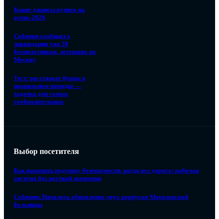
Какие джинсы купить на
осень-2026
Собянин сообщил о
ликвидации уже 39
беспилотников, летевших на
Москву
Тест: расставьте буквы в
правильном порядке —
задачка для самых
сообразительных
Выбор посетителя
Как накопить подушку безопасности, когда все дорого: рабочая
система без жесткой экономии
Собянин: Началось обновление двух корпусов Морозовской
больницы