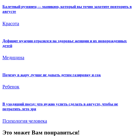
Балетный румянец — маникюр, который вы точно захотите повторить в
августе
Красота
Дефицит мужчин отразился на здоровье женщин и их новорожденных
детей
Медицина
Почему в жару лучше не давать детям газировку и сок
Ребенок
В уходящий поезд: что нужно успеть сделать в августе, чтобы не
потратить лето зря
Психология человека
Это может Вам понравиться!