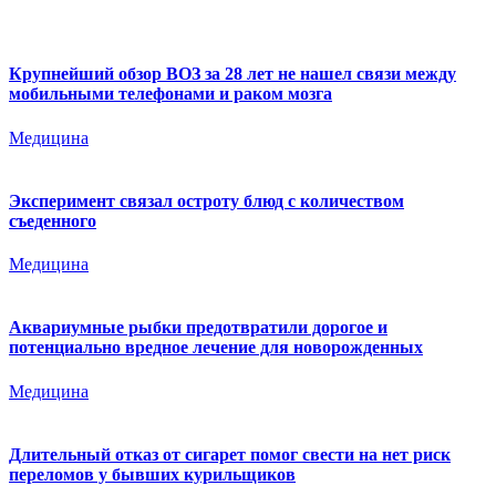
Крупнейший обзор ВОЗ за 28 лет не нашел связи между
мобильными телефонами и раком мозга
Медицина
Эксперимент связал остроту блюд с количеством
съеденного
Медицина
Аквариумные рыбки предотвратили дорогое и
потенциально вредное лечение для новорожденных
Медицина
Длительный отказ от сигарет помог свести на нет риск
переломов у бывших курильщиков