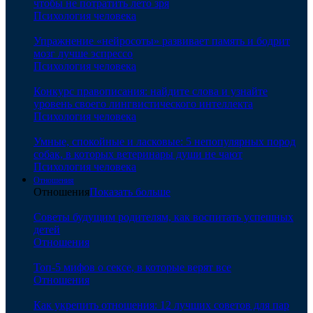
чтобы не потратить лето зря
Психология человека
Упражнение «нейросоты» развивает память и бодрит
мозг лучше эспрессо
Психология человека
Конкурс правописания: найдите слова и узнайте
уровень своего лингвистического интеллекта
Психология человека
Умные, спокойные и ласковые: 5 непопулярных пород
собак, в которых ветеринары души не чают
Психология человека
Отношения
Отношения
Показать больше
Советы будущим родителям, как воспитать успешных
детей
Отношения
Топ-5 мифов о сексе, в которые верят все
Отношения
Как укрепить отношения: 12 лучших советов для пар