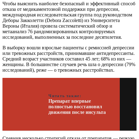
Чтобы выяснить наиболее безопасный и эффективный способ
отказа от медикаментозной поддержки при депрессии,
международная исследовательская группа под руководством
Деборы Закколетти (Debora Zaccoletti) из Университета
Вероны (Италия) провела систематический обзор и
метаанализ 76 рандомизированных контролируемых
исследований, выполненных за последние десятилетия.
В выборку вошли взрослые пациенты с ремиссией депрессии
или тревожных расстройств, принимавшие антидепрессанты.
Средний возраст участников составил 45 лет; 68% из них —
женщины. В большинстве случаев речь шла о депрессии (79%
исследований), реже — о тревожных расстройствах.
Читать также:
Препарат впервые
полностью восстановил
движения после инсульта
Сравнив несколько стратегий отказа от препаратов — резкую