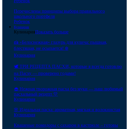
Ребенок
Перечислены принципы выбора правильного
школьного портфеля
Ребенок
Кулинария
Кулинария
Показать больше
🍰 «Белоснежная» глазурь для кулича: пышная,
блестящая, не осыпается! ❄️
Кулинария
🕊️ ТРИ РЕЦЕПТА ПАСХИ, которые я всегда готовлю
на Пасху — проверено годами!
Кулинария
🧁 Нежная творожная пасха без муки — наш любимый
пасхальный рецепт 💛
Кулинария
🌸 Идеальная пасха: ароматная, мягкая и волокнистая
Кулинария
Квашеные помидоры с сахаром в кастрюле – готовы