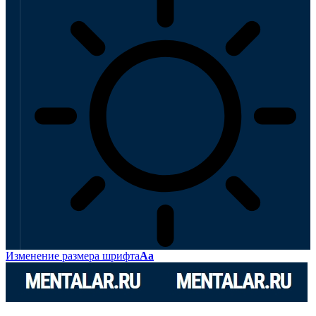
Изменение размера шрифта
Аа