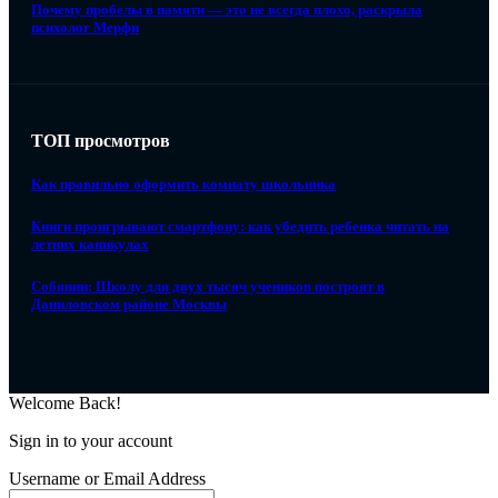
Почему пробелы в памяти — это не всегда плохо, раскрыла
психолог Мерфи
ТОП просмотров
Как правильно оформить комнату школьника
Книги проигрывают смартфону: как убедить ребенка читать на
летних каникулах
Собянин: Школу для двух тысяч учеников построят в
Даниловском районе Москвы
Welcome Back!
Sign in to your account
Username or Email Address