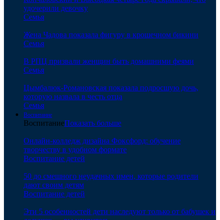
удочерили девочку
Семья
Жена Чадова показала фигуру в крошечном бикини
Семья
В РПЦ призвали женщин быть домашними феями
Семья
Цымбалюк-Романовская показала подросшую дочь,
которую назвала в честь отца
Семья
Воспитание
Воспитание
Показать больше
Онлайн-колледж дизайна Фоксфорд: обучение
творчеству в удобном формате
Воспитание детей
50 до смешного неудачных имен, которые родители
дают своим детям
Воспитание детей
Эти 5 особенностей дети наследуют только от бабушек и