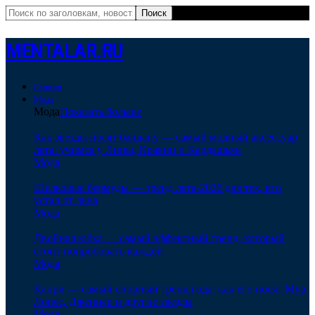
MENTALAR.RU
Главная
Мода
Мода
Показать больше
Как звезды носят бандану — самый модный аксессуар
лета: учимся у Липы, Кравиц и Кардашьян
Мода
Шелковые бермуды — тренд лета-2026 для тех, кто
устал от льна
Мода
Двойная юбка — самый эффектный тренд, который
стоит попробовать каждой
Мода
Капри — самый спорный тренд года: как его носят Мур,
Лопес, Дженнер и другие звезды
Мода