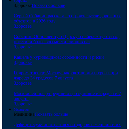
Здоровье
Здоровье
Показать больше
Сергей Собянин рассказал о строительстве дорожных
объектов в 2026 году
Здоровье
Собянин: Обновленную Царскую набережную за год
посетили более восьми миллионов раз
Здоровье
Кашель у курильщиков: особенности и риски
Здоровье
Гидрометцентр: Москву накроют ливни и грозы при
жаре до 34 градусов 7 августа
Здоровье
Москвичей предупредили о грозе, ливне и граде 6 и 7
августа
Здоровье
Медицина
Медицина
Показать больше
Дефицит мужчин отразился на здоровье женщин и их