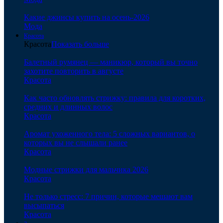
Какие джинсы купить на осень-2026
Мода
Красота
Красота
Показать больше
Балетный румянец — маникюр, который вы точно
захотите повторить в августе
Красота
Как часто обновлять стрижку: правила для коротких,
средних и длинных волос
Красота
Аромат ухоженного тела: 5 сложных вариантов, о
которых вы не слышали ранее
Красота
Модные стрижки для мальчика 2026
Красота
Не только стресс: 7 причин, которые мешают вам
высыпаться
Красота