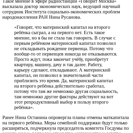
Такое мнение в эфире радиостанции «Говорит Москва»
высказала доктор экономических наук, ведущий научный
сотрудник Института социально-экономических проблем
народонаселения РАН Нина Русанова.
«Говорят, что материнский капитал на второго
ребёнка сыграл, а на первого нет. Есть такое
мнение, но я бы не стала так говорить. В случае с
первым ребёнком материнский капитал позволил
не откладывать рождение первенца. Потому что
вообще-то от первенцев никогда не отказываются.
Просто ждут, пока закончат учёбу, приобретут
квартиру, машину, дачу и так далее. Работу,
карьеру сделают, откладывают. А материнский
капитал, он позволил в значительной части
приблизить это время. Да, материнский капитал
на второго ребёнка действительно сработал,
потому что там же немножко другая социальность,
там немножко другие факторы действуют на вот
этот репродуктивный выбор в пользу второго
ребёнка».
Ранее Нина Останина опровергла планы отмены маткапитала
на первого ребёнка. Меры семейной поддержки будут только
расширяться, подчеркнула председатель комитета Госдумы по