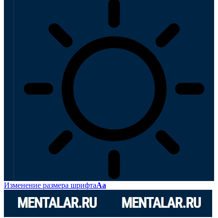
Изменение размера шрифта
Аа