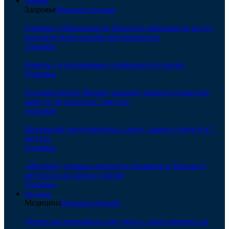
Здоровье
Здоровье
Показать больше
Собянин: Обновленную Царскую набережную за год
посетили более восьми миллионов раз
Здоровье
Кашель у курильщиков: особенности и риски
Здоровье
Гидрометцентр: Москву накроют ливни и грозы при
жаре до 34 градусов 7 августа
Здоровье
Москвичей предупредили о грозе, ливне и граде 6 и 7
августа
Здоровье
«Желтый» уровень опасности объявили в Москве 6
августа из-за дождя с грозой
Здоровье
Медицина
Медицина
Показать больше
Депрессия уменьшила зону мозга, ответственную за