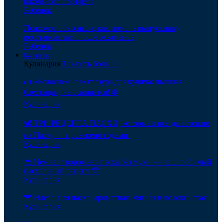
школьного портфеля
Ребенок
Психолог объяснила, как помочь выпускнику
восстановиться после экзаменов
Ребенок
Кулинария
Кулинария
Показать больше
🍰 «Белоснежная» глазурь для кулича: пышная,
блестящая, не осыпается! ❄️
Кулинария
🕊️ ТРИ РЕЦЕПТА ПАСХИ, которые я всегда готовлю
на Пасху — проверено годами!
Кулинария
🧁 Нежная творожная пасха без муки — наш любимый
пасхальный рецепт 💛
Кулинария
🌸 Идеальная пасха: ароматная, мягкая и волокнистая
Кулинария