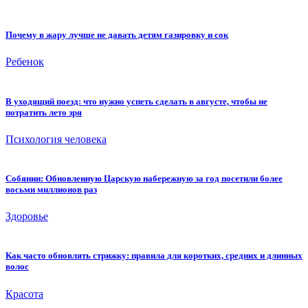
Почему в жару лучше не давать детям газировку и сок
Ребенок
В уходящий поезд: что нужно успеть сделать в августе, чтобы не
потратить лето зря
Психология человека
Собянин: Обновленную Царскую набережную за год посетили более
восьми миллионов раз
Здоровье
Как часто обновлять стрижку: правила для коротких, средних и длинных
волос
Красота