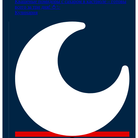
Квашеные помидоры с сахаром в кастрюле – готовы
всего за три дня! 🍅✨
Кулинария