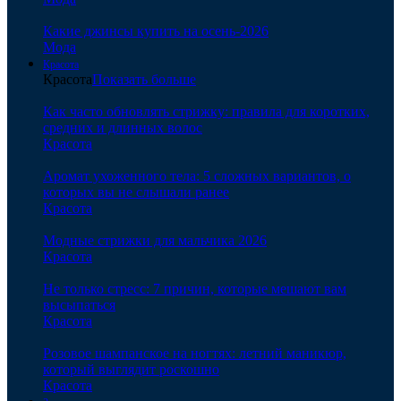
Какие джинсы купить на осень-2026
Мода
Красота
Красота
Показать больше
Как часто обновлять стрижку: правила для коротких,
средних и длинных волос
Красота
Аромат ухоженного тела: 5 сложных вариантов, о
которых вы не слышали ранее
Красота
Модные стрижки для мальчика 2026
Красота
Не только стресс: 7 причин, которые мешают вам
высыпаться
Красота
Розовое шампанское на ногтях: летний маникюр,
который выглядит роскошно
Красота