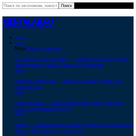
MENTALAR.RU
Главная
Мода
Мода
Показать больше
Как звезды носят бандану — самый модный аксессуар
лета: учимся у Липы, Кравиц и Кардашьян
Мода
Шелковые бермуды — тренд лета-2026 для тех, кто
устал от льна
Мода
Двойная юбка — самый эффектный тренд, который
стоит попробовать каждой
Мода
Капри — самый спорный тренд года: как его носят Мур,
Лопес, Дженнер и другие звезды
Мода