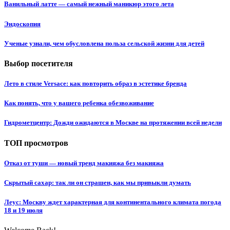
Ванильный латте — самый нежный маникюр этого лета
Эндоскопия
Ученые узнали, чем обусловлена польза сельской жизни для детей
Выбор посетителя
Лето в стиле Versace: как повторить образ в эстетике бренда
Как понять, что у вашего ребенка обезвоживание
Гидрометцентр: Дожди ожидаются в Москве на протяжении всей недели
ТОП просмотров
Отказ от туши — новый тренд макияжа без макияжа
Скрытый сахар: так ли он страшен, как мы привыкли думать
Леус: Москву ждет характерная для континентального климата погода
18 и 19 июля