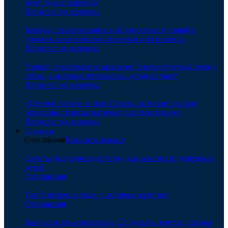
мозг лучше эспрессо
Психология человека
Конкурс правописания: найдите слова и узнайте
уровень своего лингвистического интеллекта
Психология человека
Умные, спокойные и ласковые: 5 непопулярных пород
собак, в которых ветеринары души не чают
Психология человека
«Где мои носки» и еще 3 фразы, которые слышит
женщина, ставшая матерью для своего мужа
Психология человека
Отношения
Отношения
Показать больше
Советы будущим родителям, как воспитать успешных
детей
Отношения
Топ-5 мифов о сексе, в которые верят все
Отношения
Как укрепить отношения: 12 лучших советов для пар