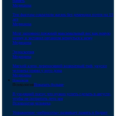
память
Медицина
Три фактора сократили жизнь без деменции почти на 13
лет
Медицина
Мозг запомнил прежний максимальный вес как новую
норму и заставил организм вернуться к нему
Медицина
Эндоскопия
Медицина
Мягкий клещ, переносящий возвратный тиф, укусил
человека прямо у него дома
Медицина
Психология
Психология
Показать больше
В уходящий поезд: что нужно успеть сделать в августе,
чтобы не потратить лето зря
Психология человека
Упражнение «нейросоты» развивает память и бодрит