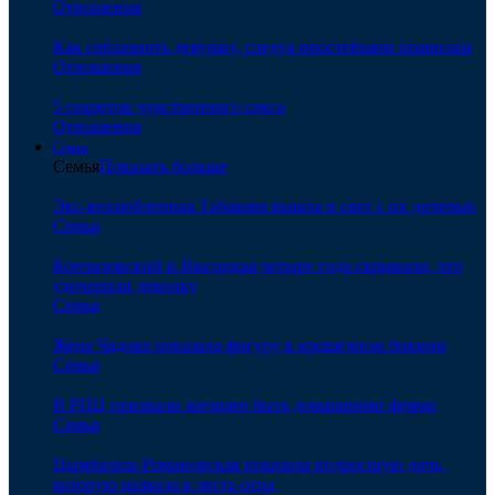
Отношения
Как соблазнить девушку, следуя простейшим правилам
Отношения
5 секретов чувственного секса
Отношения
Семья
Семья
Показать больше
Экс-возлюбленная Табакова вышла в свет с их дочерью
Семья
Кончаловский и Высоцкая четыре года скрывали, что
удочерили девочку
Семья
Жена Чадова показала фигуру в крошечном бикини
Семья
В РПЦ призвали женщин быть домашними феями
Семья
Цымбалюк-Романовская показала подросшую дочь,
которую назвала в честь отца