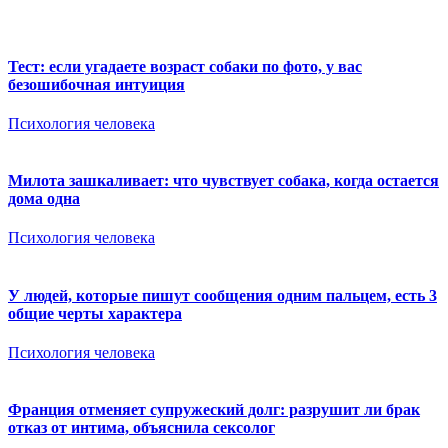
Тест: если угадаете возраст собаки по фото, у вас
безошибочная интуиция
Психология человека
Милота зашкаливает: что чувствует собака, когда остается
дома одна
Психология человека
У людей, которые пишут сообщения одним пальцем, есть 3
общие черты характера
Психология человека
Франция отменяет супружеский долг: разрушит ли брак
отказ от интима, объяснила сексолог