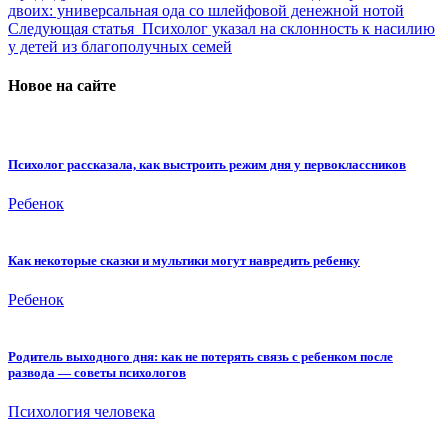
двоих: универсальная ода со шлейфовой денежной нотой
Следующая статья
Психолог указал на склонность к насилию
у детей из благополучных семей
Новое на сайте
Психолог рассказала, как выстроить режим дня у первоклассников
Ребенок
Как некоторые сказки и мультики могут навредить ребенку
Ребенок
Родитель выходного дня: как не потерять связь с ребенком после
развода — советы психологов
Психология человека