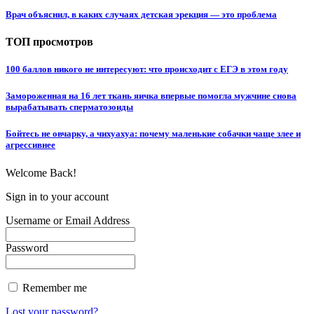
Врач объяснил, в каких случаях детская эрекция — это проблема
ТОП просмотров
100 баллов никого не интересуют: что происходит с ЕГЭ в этом году
Замороженная на 16 лет ткань яичка впервые помогла мужчине снова
вырабатывать сперматозоиды
Бойтесь не овчарку, а чихуахуа: почему маленькие собачки чаще злее и
агрессивнее
Welcome Back!
Sign in to your account
Username or Email Address
Password
Remember me
Lost your password?