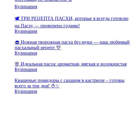
Кулинария
🕊️ ТРИ РЕЦЕПТА ПАСХИ, которые я всегда готовлю
на Пасху — проверено годами!
Кулинария
🧁 Нежная творожная пасха без муки — наш любимый
пасхальный рецепт 💛
Кулинария
🌸 Идеальная пасха: ароматная, мягкая и волокнистая
Кулинария
Квашеные помидоры с сахаром в кастрюле – готовы
всего за три дня! 🍅✨
Кулинария