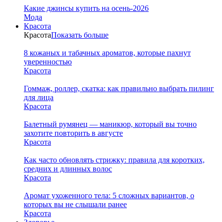
Какие джинсы купить на осень-2026
Мода
Красота
Красота
Показать больше
8 кожаных и табачных ароматов, которые пахнут
уверенностью
Красота
Гоммаж, роллер, скатка: как правильно выбрать пилинг
для лица
Красота
Балетный румянец — маникюр, который вы точно
захотите повторить в августе
Красота
Как часто обновлять стрижку: правила для коротких,
средних и длинных волос
Красота
Аромат ухоженного тела: 5 сложных вариантов, о
которых вы не слышали ранее
Красота