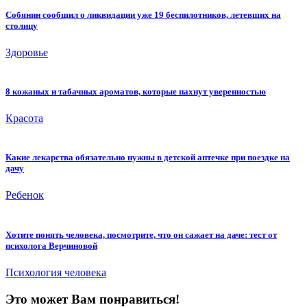
Собянин сообщил о ликвидации уже 19 беспилотников, летевших на
столицу
Здоровье
8 кожаных и табачных ароматов, которые пахнут уверенностью
Красота
Какие лекарства обязательно нужны в детской аптечке при поездке на
дачу
Ребенок
Хотите понять человека, посмотрите, что он сажает на даче: тест от
психолога Верчиновой
Психология человека
Это может Вам понравиться!