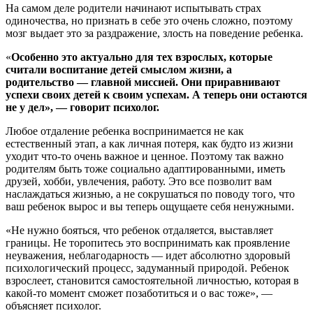
На самом деле родители начинают испытывать страх
одиночества, но признать в себе это очень сложно, поэтому
мозг выдает это за раздражение, злость на поведение ребенка.
«
Особенно это актуально для тех взрослых, которые
считали воспитание детей смыслом жизни, а
родительство — главной миссией. Они приравнивают
успехи своих детей к своим успехам. А теперь они остаются
не у дел», — говорит психолог.
Любое отдаление ребенка воспринимается не как
естественный этап, а как личная потеря, как будто из жизни
уходит что-то очень важное и ценное. Поэтому так важно
родителям быть тоже социально адаптированными, иметь
друзей, хобби, увлечения, работу. Это все позволит вам
наслаждаться жизнью, а не сокрушаться по поводу того, что
ваш ребенок вырос и вы теперь ощущаете себя ненужными.
«Не нужно бояться, что ребенок отдаляется, выставляет
границы. Не торопитесь это воспринимать как проявление
неуважения, неблагодарность — идет абсолютно здоровый
психологический процесс, задуманный природой. Ребенок
взрослеет, становится самостоятельной личностью, которая в
какой-то момент сможет позаботиться и о вас тоже», —
объясняет психолог.