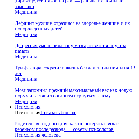
дирижируют атакой на рак, — раньше их почти не
замечали
Медицина
Дефицит мужчин отразился на здоровье женщин и их
новорожденных детей
Медицина
Депрессия уменьшила зону мозга, ответственную за
память
Медицина
Три фактора сократили жизнь без деменции почти на 13
лет
Медицина
Мозг запомнил прежний максимальный вес как новую
норму и заставил организм вернуться к нему
Медицина
Психология
Психология
Показать больше
Родитель выходного дня: как не потерять связь с
ребенком после развода — советы психологов
Психология человека