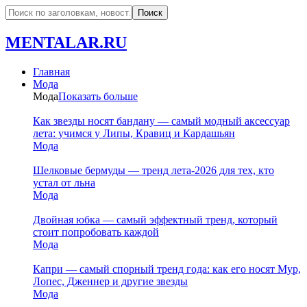
MENTALAR.RU
Главная
Мода
Мода
Показать больше
Как звезды носят бандану — самый модный аксессуар
лета: учимся у Липы, Кравиц и Кардашьян
Мода
Шелковые бермуды — тренд лета-2026 для тех, кто
устал от льна
Мода
Двойная юбка — самый эффектный тренд, который
стоит попробовать каждой
Мода
Капри — самый спорный тренд года: как его носят Мур,
Лопес, Дженнер и другие звезды
Мода