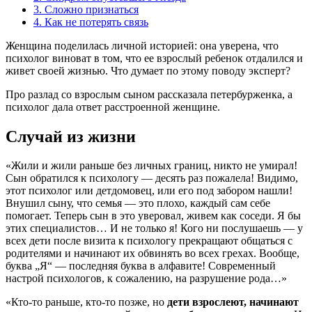
3.
Сложно признаться
4.
Как не потерять связь
Женщина поделилась личной историей: она уверена, что
психолог виноват в том, что ее взрослый ребенок отдалился и
живет своей жизнью. Что думает по этому поводу эксперт?
Про разлад со взрослым сыном рассказала петербурженка, а
психолог дала ответ расстроенной женщине.
Случай из жизни
«Жили и жили раньше без личных границ, никто не умирал!
Сын обратился к психологу — десять раз пожалела! Видимо,
этот психолог или детдомовец, или его под забором нашли!
Внушил сыну, что семья — это плохо, каждый сам себе
помогает. Теперь сын в это уверовал, живем как соседи. Я бы
этих специалистов… И не только я! Кого ни послушаешь — у
всех дети после визита к психологу прекращают общаться с
родителями и начинают их обвинять во всех грехах. Вообще,
буква „Я“ — последняя буква в алфавите! Современный
настрой психологов, к сожалению, на разрушение рода…»
«Кто-то раньше, кто-то позже, но
дети взрослеют, начинают