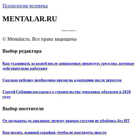
Психология человека
MENTALAR.RU
женские хитрости
© Mentalar.ru. Все права защищены
Выбор редактора
Как ухаживать за кожей после аппаратных процедур: средства, которые
действительно работают
Сколько ребенку необходимо время на адаптацию после переезда
Сергей Собянин рассказал о строительстве дорожных объектов в 2026
году
Выбор посетителя
От медкарты до анализов: почему врачам сегодня не обойтись без ИТ
Как носить льняной сарафан, чтобы не выглядеть просто