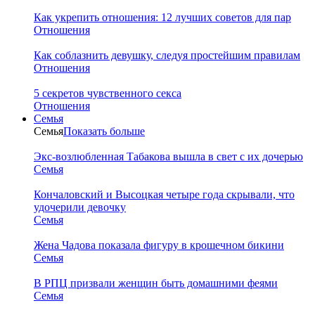
Как укрепить отношения: 12 лучших советов для пар
Отношения
Как соблазнить девушку, следуя простейшим правилам
Отношения
5 секретов чувственного секса
Отношения
Семья
Семья
Показать больше
Экс-возлюбленная Табакова вышла в свет с их дочерью
Семья
Кончаловский и Высоцкая четыре года скрывали, что
удочерили девочку
Семья
Жена Чадова показала фигуру в крошечном бикини
Семья
В РПЦ призвали женщин быть домашними феями
Семья