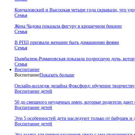
Кончаловский и Высоцкая четыре года скрывали, что уд
Семья
Жена Чадова показала фигуру в крошечном бикини
Семья
В РПЦ призвали женщин быть домашними феями
Семья
Цымбалюк-Романовская показала подросшую дочь, котору
Семья
Воспитание
Воспитание
Показать больше
Онлайн-колледж дизайна Фоксфорд: обучение творчеству
Воспитание детей
50 до смешного неудачных имен, которые родители дают 
Воспитание детей
Эти 5 особенностей дети наследуют только от бабушек и
Воспитание детей
Эта задача для первоклассников свела с ума практически 