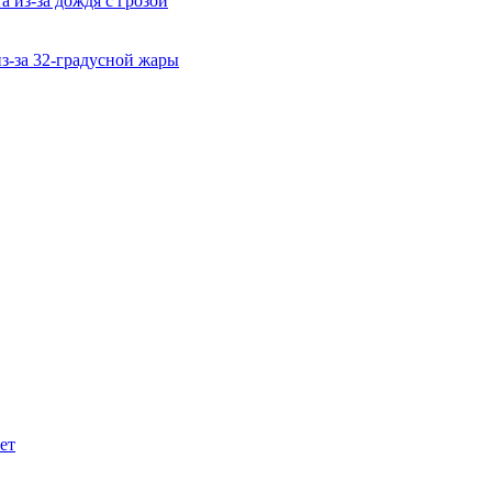
 из-за дождя с грозой
из-за 32-градусной жары
ет