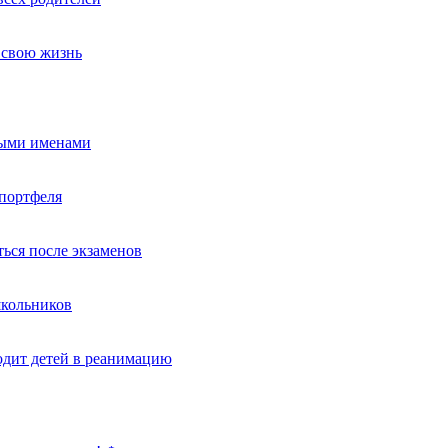
т свою жизнь
ными именами
портфеля
ься после экзаменов
школьников
одит детей в реанимацию