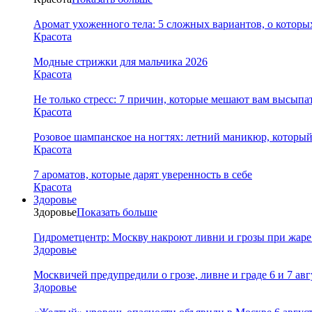
Аромат ухоженного тела: 5 сложных вариантов, о которы
Красота
Модные стрижки для мальчика 2026
Красота
Не только стресс: 7 причин, которые мешают вам высыпа
Красота
Розовое шампанское на ногтях: летний маникюр, которы
Красота
7 ароматов, которые дарят уверенность в себе
Красота
Здоровье
Здоровье
Показать больше
Гидрометцентр: Москву накроют ливни и грозы при жаре 
Здоровье
Москвичей предупредили о грозе, ливне и граде 6 и 7 авг
Здоровье