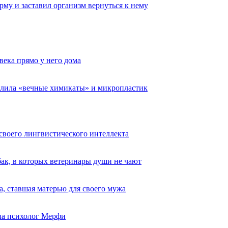
му и заставил организм вернуться к нему
века прямо у него дома
алила «вечные химикаты» и микропластик
 своего лингвистического интеллекта
ак, в которых ветеринары души не чают
, ставшая матерью для своего мужа
ыла психолог Мерфи