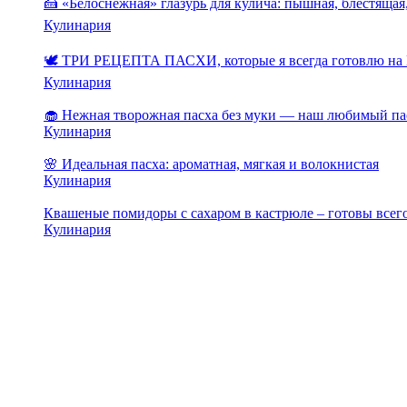
🍰 «Белоснежная» глазурь для кулича: пышная, блестящая,
Кулинария
🕊️ ТРИ РЕЦЕПТА ПАСХИ, которые я всегда готовлю на 
Кулинария
🧁 Нежная творожная пасха без муки — наш любимый па
Кулинария
🌸 Идеальная пасха: ароматная, мягкая и волокнистая
Кулинария
Квашеные помидоры с сахаром в кастрюле – готовы всего
Кулинария