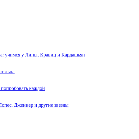
та: учимся у Липы, Кравиц и Кардашьян
от льна
 попробовать каждой
Лопес, Дженнер и другие звезды