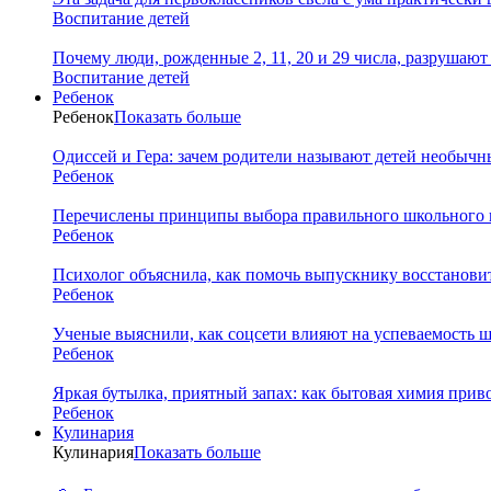
Воспитание детей
Почему люди, рожденные 2, 11, 20 и 29 числа, разрушаю
Воспитание детей
Ребенок
Ребенок
Показать больше
Одиссей и Гера: зачем родители называют детей необыч
Ребенок
Перечислены принципы выбора правильного школьного 
Ребенок
Психолог объяснила, как помочь выпускнику восстановит
Ребенок
Ученые выяснили, как соцсети влияют на успеваемость 
Ребенок
Яркая бутылка, приятный запах: как бытовая химия прив
Ребенок
Кулинария
Кулинария
Показать больше