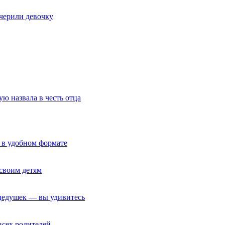
очерили девочку
ю назвала в честь отца
 в удобном формате
своим детям
 дедушек — вы удивитесь
всех родителей