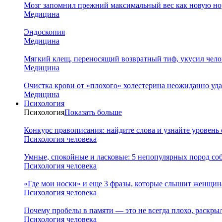
Мозг запомнил прежний максимальный вес как новую нор
Медицина
Эндоскопия
Медицина
Мягкий клещ, переносящий возвратный тиф, укусил чело
Медицина
Очистка крови от «плохого» холестерина неожиданно уд
Медицина
Психология
Психология
Показать больше
Конкурс правописания: найдите слова и узнайте уровень
Психология человека
Умные, спокойные и ласковые: 5 непопулярных пород соб
Психология человека
«Где мои носки» и еще 3 фразы, которые слышит женщина
Психология человека
Почему пробелы в памяти — это не всегда плохо, раскр
Психология человека