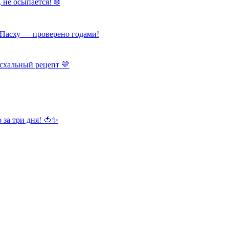
 не осыпается! ❄️
Пасху — проверено годами!
схальный рецепт 💛
 за три дня! 🍅✨