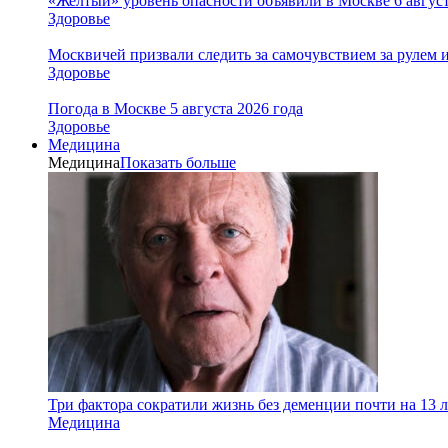
«Желтый» уровень опасности объявили в Москве 6 августа
Здоровье
Москвичей призвали следить за самочувствием за рулем 
Здоровье
Погода в Москве 5 августа 2026 года
Здоровье
Медицина
Медицина
Показать больше
Три фактора сократили жизнь без деменции почти на 13 л
Медицина