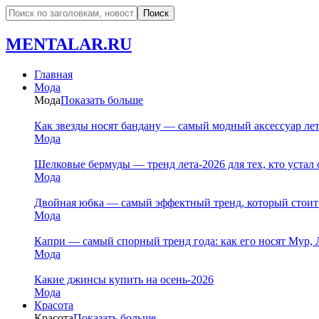
MENTALAR.RU
Главная
Мода
Мода
Показать больше
Как звезды носят бандану — самый модный аксессуар ле
Мода
Шелковые бермуды — тренд лета-2026 для тех, кто устал 
Мода
Двойная юбка — самый эффектный тренд, который стоит
Мода
Капри — самый спорный тренд года: как его носят Мур, 
Мода
Какие джинсы купить на осень-2026
Мода
Красота
Красота
Показать больше