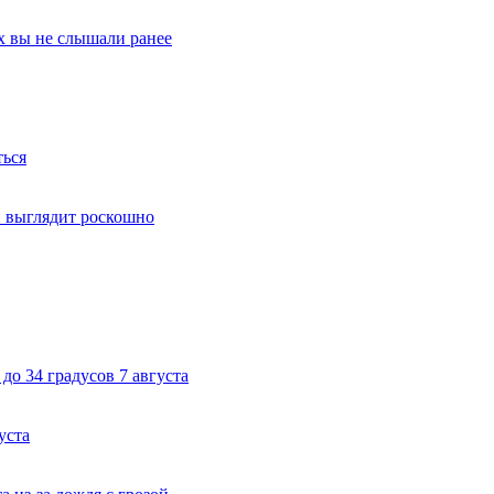
х вы не слышали ранее
ться
й выглядит роскошно
до 34 градусов 7 августа
уста