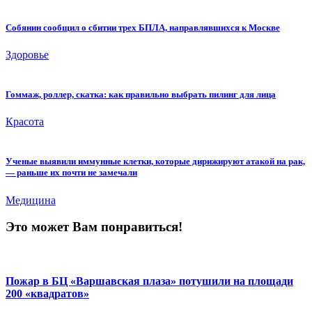
Собянин сообщил о сбитии трех БПЛА, направлявшихся к Москве
Здоровье
Гоммаж, роллер, скатка: как правильно выбрать пилинг для лица
Красота
Ученые выявили иммунные клетки, которые дирижируют атакой на рак,
— раньше их почти не замечали
Медицина
Это может Вам понравиться!
Пожар в БЦ «Варшавская плаза» потушили на площади
200 «квадратов»