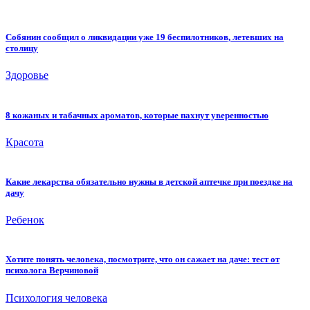
Собянин сообщил о ликвидации уже 19 беспилотников, летевших на
столицу
Здоровье
8 кожаных и табачных ароматов, которые пахнут уверенностью
Красота
Какие лекарства обязательно нужны в детской аптечке при поездке на
дачу
Ребенок
Хотите понять человека, посмотрите, что он сажает на даче: тест от
психолога Верчиновой
Психология человека