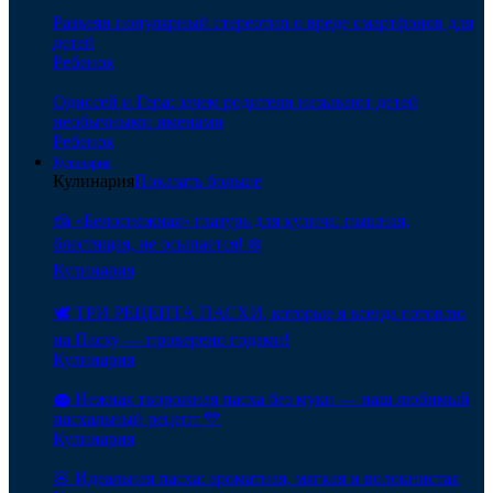
Развеян популярный стереотип о вреде смартфонов для
детей
Ребенок
Одиссей и Гера: зачем родители называют детей
необычными именами
Ребенок
Кулинария
Кулинария
Показать больше
🍰 «Белоснежная» глазурь для кулича: пышная,
блестящая, не осыпается! ❄️
Кулинария
🕊️ ТРИ РЕЦЕПТА ПАСХИ, которые я всегда готовлю
на Пасху — проверено годами!
Кулинария
🧁 Нежная творожная пасха без муки — наш любимый
пасхальный рецепт 💛
Кулинария
🌸 Идеальная пасха: ароматная, мягкая и волокнистая