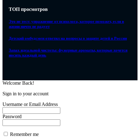
ТОП просмотров
Это не тест: упражнение от психолога, которое поможет, если в
жизни ничто не радует
Детский омбудсмен ответил на вопросы о защите детей в России
Запах идеальной чистоты: фужерные ароматы, которые хочется
носить каждый день
Welcome Back!
Sign in to your account
Username or Email Address
Password
Remember me