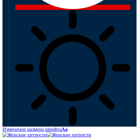
Изменение размера шрифта
Аа