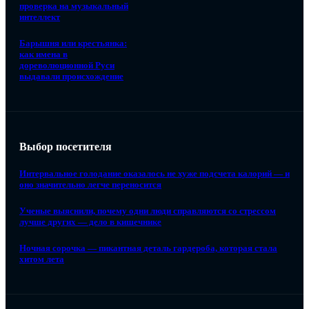
проверка на музыкальный
интеллект
Барышня или крестьянка:
как имена в
дореволюционной Руси
выдавали происхождение
Выбор посетителя
Интервальное голодание оказалось не хуже подсчета калорий — и
оно значительно легче переносится
Ученые выяснили, почему одни люди справляются со стрессом
лучше других — дело в кишечнике
Ночная сорочка — пикантная деталь гардероба, которая стала
хитом лета