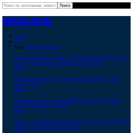
MENTALAR.RU
Главная
Мода
Мода
Показать больше
Как звезды носят бандану — самый модный аксессуар
лета: учимся у Липы, Кравиц и Кардашьян
Мода
Шелковые бермуды — тренд лета-2026 для тех, кто
устал от льна
Мода
Двойная юбка — самый эффектный тренд, который
стоит попробовать каждой
Мода
Капри — самый спорный тренд года: как его носят Мур,
Лопес, Дженнер и другие звезды
Мода