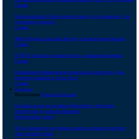
Семья
Кончаловский и Высоцкая четыре года скрывали, что
удочерили девочку
Семья
Жена Чадова показала фигуру в крошечном бикини
Семья
В РПЦ призвали женщин быть домашними феями
Семья
Цымбалюк-Романовская показала подросшую дочь,
которую назвала в честь отца
Семья
Воспитание
Воспитание
Показать больше
Онлайн-колледж дизайна Фоксфорд: обучение
творчеству в удобном формате
Воспитание детей
50 до смешного неудачных имен, которые родители
дают своим детям