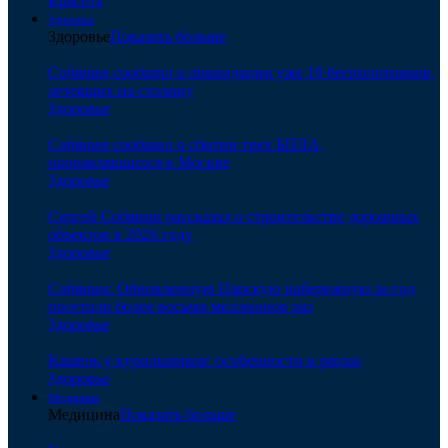
Красота
Здоровье
Здоровье
Показать больше
Собянин сообщил о ликвидации уже 19 беспилотников,
летевших на столицу
Здоровье
Собянин сообщил о сбитии трех БПЛА,
направлявшихся к Москве
Здоровье
Сергей Собянин рассказал о строительстве дорожных
объектов в 2026 году
Здоровье
Собянин: Обновленную Царскую набережную за год
посетили более восьми миллионов раз
Здоровье
Кашель у курильщиков: особенности и риски
Здоровье
Медицина
Медицина
Показать больше