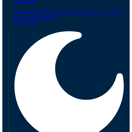
Кулинария
Квашеные помидоры с сахаром в кастрюле – готовы
всего за три дня! 🍅✨
Кулинария