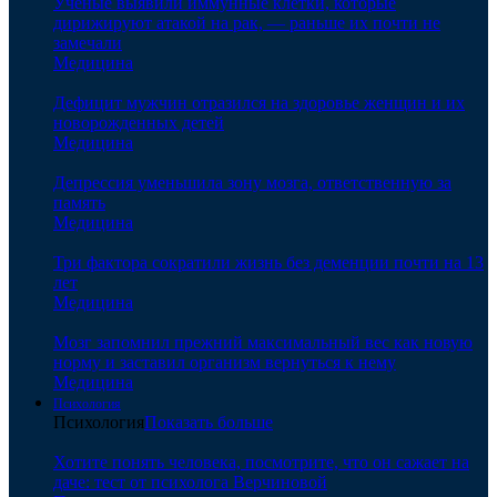
Ученые выявили иммунные клетки, которые
дирижируют атакой на рак, — раньше их почти не
замечали
Медицина
Дефицит мужчин отразился на здоровье женщин и их
новорожденных детей
Медицина
Депрессия уменьшила зону мозга, ответственную за
память
Медицина
Три фактора сократили жизнь без деменции почти на 13
лет
Медицина
Мозг запомнил прежний максимальный вес как новую
норму и заставил организм вернуться к нему
Медицина
Психология
Психология
Показать больше
Хотите понять человека, посмотрите, что он сажает на
даче: тест от психолога Верчиновой