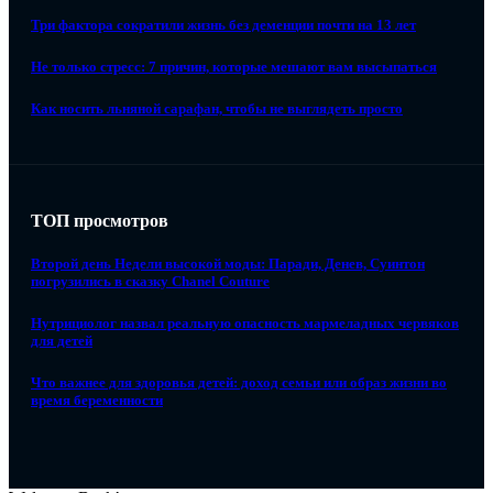
Три фактора сократили жизнь без деменции почти на 13 лет
Не только стресс: 7 причин, которые мешают вам высыпаться
Как носить льняной сарафан, чтобы не выглядеть просто
ТОП просмотров
Второй день Недели высокой моды: Паради, Денев, Суинтон
погрузились в сказку Chanel Couture
Нутрициолог назвал реальную опасность мармеладных червяков
для детей
Что важнее для здоровья детей: доход семьи или образ жизни во
время беременности