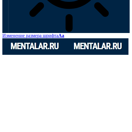
Изменение размера шрифта
Аа