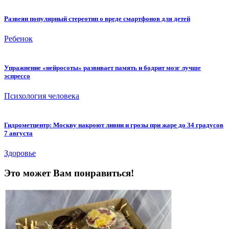
Развеян популярный стереотип о вреде смартфонов для детей
Ребенок
Упражнение «нейросоты» развивает память и бодрит мозг лучше
эспрессо
Психология человека
Гидрометцентр: Москву накроют ливни и грозы при жаре до 34 градусов
7 августа
Здоровье
Это может Вам понравиться!