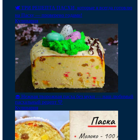
🕊️ ТРИ РЕЦЕПТА ПАСХИ, которые я всегда готовлю
на Пасху — проверено годами!
Кулинария
🧁 Нежная творожная пасха без муки — наш любимый
пасхальный рецепт 💛
Кулинария