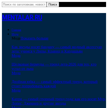
MENTALAR.RU
Главная
Мода
Мода
Показать больше
Как звезды носят бандану — самый модный аксессуар
лета: учимся у Липы, Кравиц и Кардашьян
Мода
Шелковые бермуды — тренд лета-2026 для тех, кто
устал от льна
Мода
Двойная юбка — самый эффектный тренд, который
стоит попробовать каждой
Мода
Капри — самый спорный тренд года: как его носят Мур,
Лопес, Дженнер и другие звезды
Мода