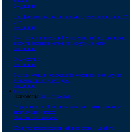
память
Медицина
Три фактора сократили жизнь без деменции почти на 13
лет
Медицина
Мозг запомнил прежний максимальный вес как новую
норму и заставил организм вернуться к нему
Медицина
Эндоскопия
Медицина
Мягкий клещ, переносящий возвратный тиф, укусил
человека прямо у него дома
Медицина
Психология
Психология
Показать больше
Упражнение «нейросоты» развивает память и бодрит
мозг лучше эспрессо
Психология человека
Конкурс правописания: найдите слова и узнайте