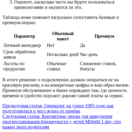
Оцените, насколько часто вы будете пользоваться
привилегиями и окупится ли это.
Таблица ниже поможет визуально сопоставить базовые и
премиум‑опции:
Обычный
Параметр
Премиум
пакет
Личный менеджер
Нет
Да
Срок обработки
Несколько дней
Час‑день
заявок
Льготы по
Обычные
Снижение ставок,
продуктам
ставки
бонусы
В итоге решение о подключении должно опираться не на
красивую рекламу, а на конкретные цифры и ваш образ жизни.
Премиум обслуживание в банке оправдано там, где ценность
времени и удобство курсают дороже самой платы за сервис.
Предыдущая статья
Гинеколог на улице 1905 года: как
подготовиться и чего ждать от приёма
Следующая статья
Контактные линзы для замедления
прогрессирования близорукости у детей MiSight 1 day: что
важно знать родителям