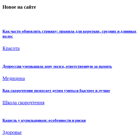
Новое на сайте
Как часто обновлять стрижку: правила для коротких, средних и длинных
волос
Красота
Депрессия уменьшила зону мозга, ответственную за память
Медицина
Как скорочтение помогает детям учиться быстрее и лучше
Школа скорочтения
Кашель у курильщиков: особенности и риски
Здоровье