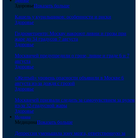
Здоровье
Здоровье
Показать больше
Кашель у курильщиков: особенности и риски
Здоровье
Гидрометцентр: Москву накроют ливни и грозы при
жаре до 34 градусов 7 августа
Здоровье
Москвичей предупредили о грозе, ливне и граде 6 и 7
августа
Здоровье
«Желтый» уровень опасности объявили в Москве 6
августа из-за дождя с грозой
Здоровье
Москвичей призвали следить за самочувствием за рулем
из-за 32-градусной жары
Здоровье
Медицина
Медицина
Показать больше
Депрессия уменьшила зону мозга, ответственную за