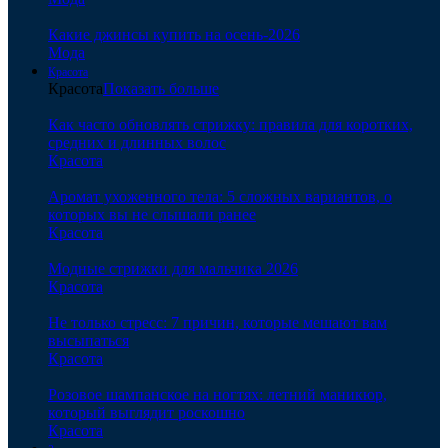
Какие джинсы купить на осень-2026
Мода
Красота
Красота
Показать больше
Как часто обновлять стрижку: правила для коротких,
средних и длинных волос
Красота
Аромат ухоженного тела: 5 сложных вариантов, о
которых вы не слышали ранее
Красота
Модные стрижки для мальчика 2026
Красота
Не только стресс: 7 причин, которые мешают вам
высыпаться
Красота
Розовое шампанское на ногтях: летний маникюр,
который выглядит роскошно
Красота