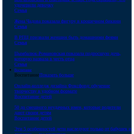
удочерили девочку
Семья
Жена Чадова показала фигуру в крошечном бикини
Семья
В РПЦ призвали женщин быть домашними феями
Семья
Цымбалюк-Романовская показала подросшую дочь,
которую назвала в честь отца
Семья
Воспитание
Воспитание
Показать больше
Онлайн-колледж дизайна Фоксфорд: обучение
творчеству в удобном формате
Воспитание детей
50 до смешного неудачных имен, которые родители
дают своим детям
Воспитание детей
Эти 5 особенностей дети наследуют только от бабушек и