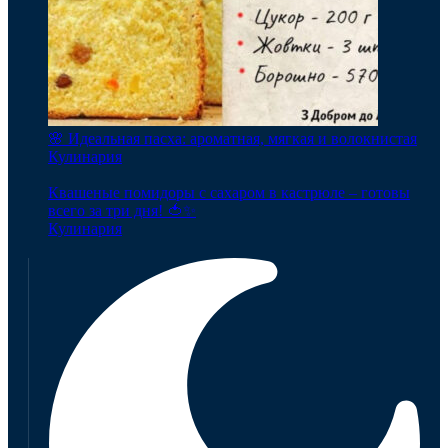
🌸 Идеальная пасха: ароматная, мягкая и волокнистая
Кулинария
Квашеные помидоры с сахаром в кастрюле – готовы
всего за три дня! 🍅✨
Кулинария