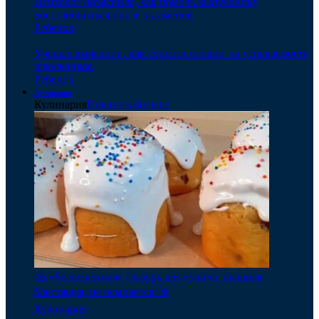
Психолог объяснила, как помочь выпускнику
восстановиться после экзаменов
Ребенок
Ученые выяснили, как соцсети влияют на успеваемость
школьников
Ребенок
Кулинария
Кулинария
Показать больше
🍰 «Белоснежная» глазурь для кулича: пышная,
блестящая, не осыпается! ❄️
Кулинария