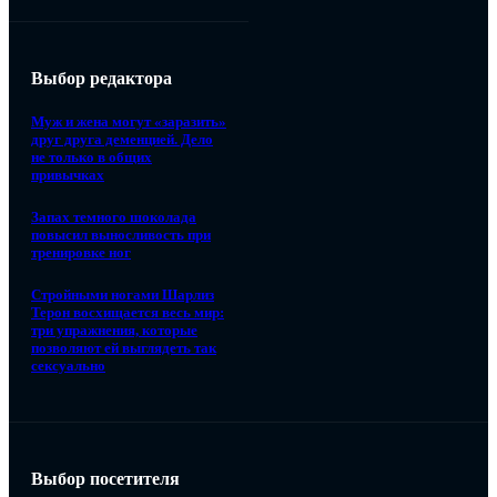
Выбор редактора
Муж и жена могут «заразить»
друг друга деменцией. Дело
не только в общих
привычках
Запах темного шоколада
повысил выносливость при
тренировке ног
Стройными ногами Шарлиз
Терон восхищается весь мир:
три упражнения, которые
позволяют ей выглядеть так
сексуально
Выбор посетителя