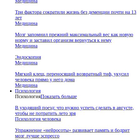
Медицина
Три фактора сократили жизнь без деменции почти на 13
лет
Медицина
Мозг запомнил прежний максимальный вес как новую
норму и заставил организм вернуться к нему
Медицина
Эндоскопия
Медицина
Мягкий клещ, переносящий возвратный тиф, укусил
человека прямо у него дома
Медицина
Психология
Психология
Показать больше
В уходящий поезд: что нужно успеть сделать в августе,
чтобы не потратить лето зря
Психология человека
Упражнение «нейросоты» развивает память и бодрит
мозг лучше эспрессо