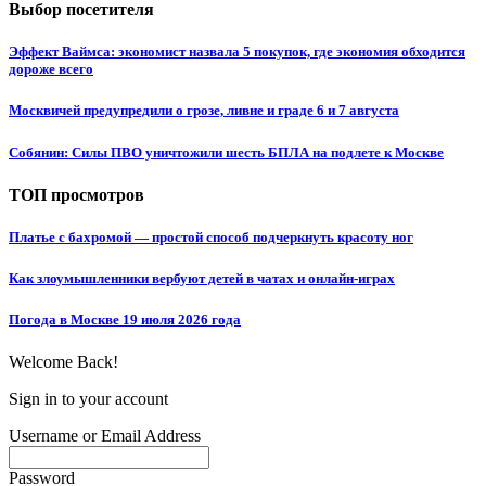
Выбор посетителя
Эффект Ваймса: экономист назвала 5 покупок, где экономия обходится
дороже всего
Москвичей предупредили о грозе, ливне и граде 6 и 7 августа
Собянин: Силы ПВО уничтожили шесть БПЛА на подлете к Москве
ТОП просмотров
Платье с бахромой — простой способ подчеркнуть красоту ног
Как злоумышленники вербуют детей в чатах и онлайн-играх
Погода в Москве 19 июля 2026 года
Welcome Back!
Sign in to your account
Username or Email Address
Password