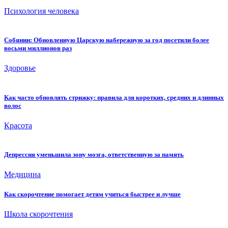
Психология человека
Собянин: Обновленную Царскую набережную за год посетили более
восьми миллионов раз
Здоровье
Как часто обновлять стрижку: правила для коротких, средних и длинных
волос
Красота
Депрессия уменьшила зону мозга, ответственную за память
Медицина
Как скорочтение помогает детям учиться быстрее и лучше
Школа скорочтения