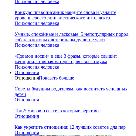
Психология человека
Конкурс правописания: найдите слова и узнайте
уровень своего лингвистического интеллекта
Психология человека
Умные, спокойные и ласковые: 5 непопулярных пород
собак, в которых ветеринары души не чают
Психология человека
«Где мои носки» и еще 3 фразы, которые слышит
женщина, ставшая матерью для своего мужа
Психология человека
Отношения
Отношения
Показать больше
Советы будущим родителям, как воспитать успешных
детей
Отношения
Топ-5 мифов о сексе, в которые верят все
Отношения
Как укрепить отношения: 12 лучших советов для пар
Отношения