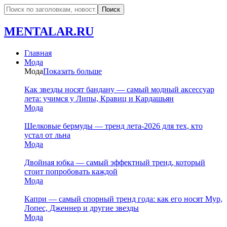
MENTALAR.RU
Главная
Мода
Мода
Показать больше
Как звезды носят бандану — самый модный аксессуар
лета: учимся у Липы, Кравиц и Кардашьян
Мода
Шелковые бермуды — тренд лета-2026 для тех, кто
устал от льна
Мода
Двойная юбка — самый эффектный тренд, который
стоит попробовать каждой
Мода
Капри — самый спорный тренд года: как его носят Мур,
Лопес, Дженнер и другие звезды
Мода