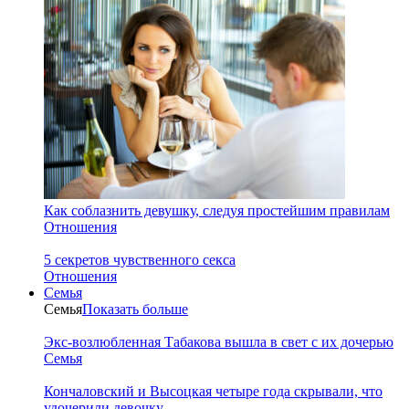
Как соблазнить девушку, следуя простейшим правилам
Отношения
5 секретов чувственного секса
Отношения
Семья
Семья
Показать больше
Экс-возлюбленная Табакова вышла в свет с их дочерью
Семья
Кончаловский и Высоцкая четыре года скрывали, что
удочерили девочку