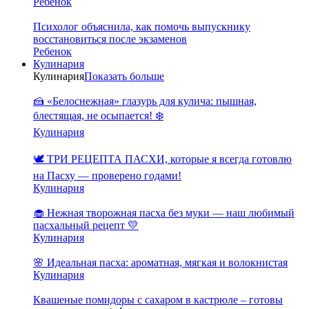
Ребенок
Психолог объяснила, как помочь выпускнику
восстановиться после экзаменов
Ребенок
Кулинария
Кулинария
Показать больше
🍰 «Белоснежная» глазурь для кулича: пышная,
блестящая, не осыпается! ❄️
Кулинария
🕊️ ТРИ РЕЦЕПТА ПАСХИ, которые я всегда готовлю
на Пасху — проверено годами!
Кулинария
🧁 Нежная творожная пасха без муки — наш любимый
пасхальный рецепт 💛
Кулинария
🌸 Идеальная пасха: ароматная, мягкая и волокнистая
Кулинария
Квашеные помидоры с сахаром в кастрюле – готовы