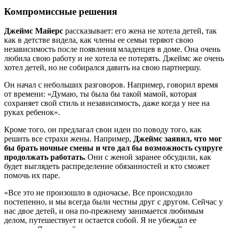
Компромиссные решения
Джеймс Майерс
рассказывает: его жена не хотела детей, так
как в детстве видела, как члены ее семьи теряют свою
независимость после появления младенцев в доме. Она очень
любила свою работу и не хотела ее потерять. Джеймс же очень
хотел детей, но не собирался давить на свою партнершу.
Он начал с небольших разговоров. Например, говорил время
от времени: «Думаю, ты была бы такой мамой, которая
сохраняет свой стиль и независимость, даже когда у нее на
руках ребенок».
Кроме того, он предлагал свои идеи по поводу того, как
решить все страхи жены. Например,
Джеймс заявил, что мог
бы брать ночные смены и что дал бы возможность супруге
продолжать работать.
Они с женой заранее обсудили, как
будет выглядеть распределение обязанностей и кто сможет
помочь их паре.
«Все это не произошло в одночасье. Все происходило
постепенно, и мы всегда были честны друг с другом. Сейчас у
нас двое детей, и она по-прежнему занимается любимым
делом, путешествует и остается собой. Я не убеждал ее