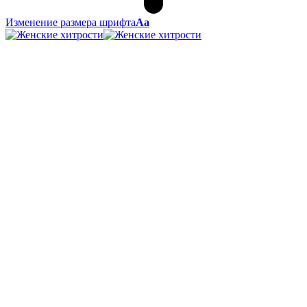
Изменение размера шрифта
Аа