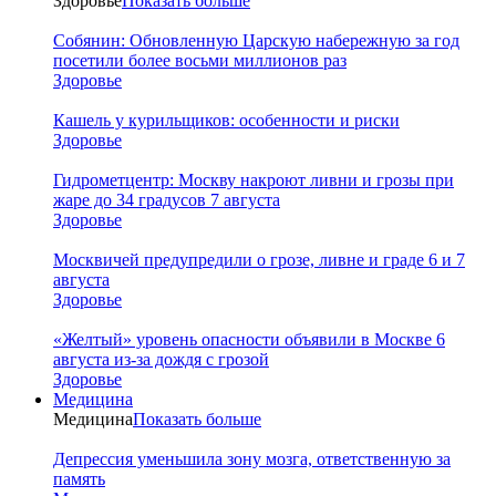
Здоровье
Показать больше
Собянин: Обновленную Царскую набережную за год
посетили более восьми миллионов раз
Здоровье
Кашель у курильщиков: особенности и риски
Здоровье
Гидрометцентр: Москву накроют ливни и грозы при
жаре до 34 градусов 7 августа
Здоровье
Москвичей предупредили о грозе, ливне и граде 6 и 7
августа
Здоровье
«Желтый» уровень опасности объявили в Москве 6
августа из-за дождя с грозой
Здоровье
Медицина
Медицина
Показать больше
Депрессия уменьшила зону мозга, ответственную за
память