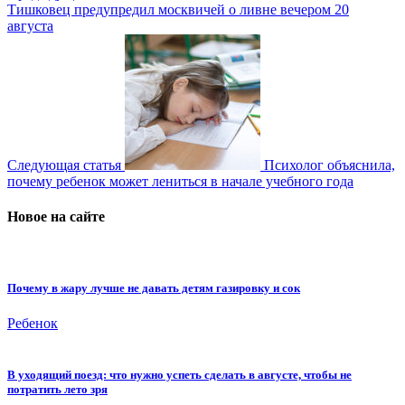
Тишковец предупредил москвичей о ливне вечером 20
августа
Следующая статья
Психолог объяснила,
почему ребенок может лениться в начале учебного года
Новое на сайте
Почему в жару лучше не давать детям газировку и сок
Ребенок
В уходящий поезд: что нужно успеть сделать в августе, чтобы не
потратить лето зря