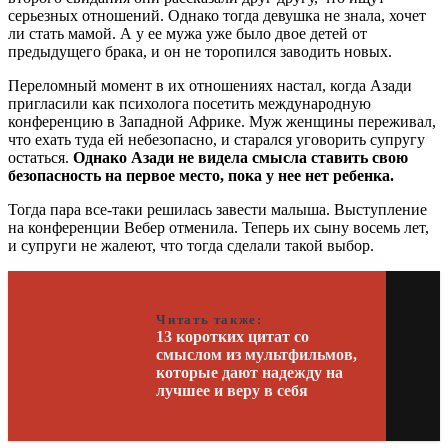
серьезных отношений. Однако тогда девушка не знала, хочет
ли стать мамой. А у ее мужа уже было двое детей от
предыдущего брака, и он не торопился заводить новых.
Переломный момент в их отношениях настал, когда Азади
пригласили как психолога посетить международную
конференцию в Западной Африке. Муж женщины переживал,
что ехать туда ей небезопасно, и старался уговорить супругу
остаться.
Однако Азади не видела смысла ставить свою
безопасность на первое место, пока у нее нет ребенка.
Тогда пара все-таки решилась завести малыша. Выступление
на конференции Вебер отменила. Теперь их сыну восемь лет,
и супруги не жалеют, что тогда сделали такой выбор.
Читать также:
13 коротких цитат со
смыслом из мультфильмов,
которые дают надежду на
лучшее и веру в себя