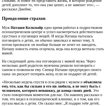
словами. Я помог ей представить жизнь, в которой рождение
детей дополнит то, что она уже ценит, а не заменит это», —
рассказал Джеймс.
Преодоление страхов
Муж
Наташи Колкмайр
одно время работал в подростковом
психиатрическом центре и успел насмотреться действительно
грустных и пугающих вещей. И когда Наташа пыталась
поговорить о детях, он обычно замолкал и менял тему. А
потом признался: он вообще больше не хочет их заводить.
Наташу новость очень огорчила, ведь она всегда мечтала стать
мамой.
На следующий день она поговорила с мамой мужа. Через
несколько дней родители мужчины решили поговорить с
сыном и позвонили ему. Свекор Наташи предупредил своего
сына: он рискует потерять жену, если не подарит ей детей.
«Несколько недель спустя я села рядом с мужем и
объяснила
ему, что, как бы сильно я его ни любила, я не могу быть с
человеком, которого ненавижу, до конца своих дней.
Это
стало поворотным моментом для нас. Он наконец рассказал о
том, что видел в психиатрической клинике, и о том, как его
пугала мысль о детях. Он сказал мне: „Я подарю тебе детей,