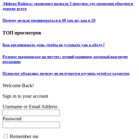
Эффект Ваймса: экономист назвала 5 покупок, где экономия обходится
дороже всего
Почему нельзя тренироваться в 40 так же, как в 20
ТОП просмотров
Как организовать день, чтобы не уставать уже к обеду?
Розовое шампанское на ногтях: летний маникюр, который выглядит
роскошно
Психолог объяснил, почему не получается отучить детей от гаджетов
Welcome Back!
Sign in to your account
Username or Email Address
Password
Remember me