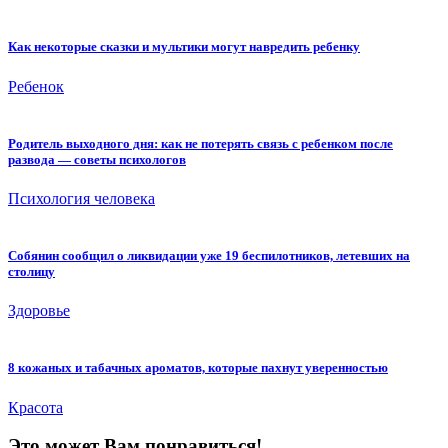
Как некоторые сказки и мультики могут навредить ребенку
Ребенок
Родитель выходного дня: как не потерять связь с ребенком после
развода — советы психологов
Психология человека
Собянин сообщил о ликвидации уже 19 беспилотников, летевших на
столицу
Здоровье
8 кожаных и табачных ароматов, которые пахнут уверенностью
Красота
Это может Вам понравиться!