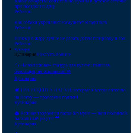
Какие лекарства обязательно нужны в детской аптечке
при поездке на дачу
Ребенок
Как собаки укрепляют иммунитет младенцев
Ребенок
Почему в жару лучше не давать детям газировку и сок
Ребенок
Кулинария
Кулинария
Показать больше
🍰 «Белоснежная» глазурь для кулича: пышная,
блестящая, не осыпается! ❄️
Кулинария
🕊️ ТРИ РЕЦЕПТА ПАСХИ, которые я всегда готовлю
на Пасху — проверено годами!
Кулинария
🧁 Нежная творожная пасха без муки — наш любимый
пасхальный рецепт 💛
Кулинария