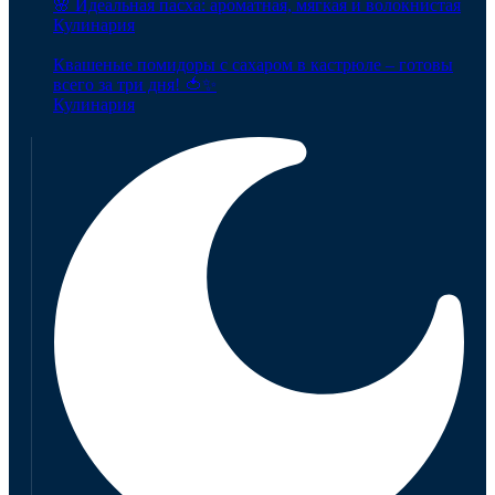
🌸 Идеальная пасха: ароматная, мягкая и волокнистая
Кулинария
Квашеные помидоры с сахаром в кастрюле – готовы
всего за три дня! 🍅✨
Кулинария