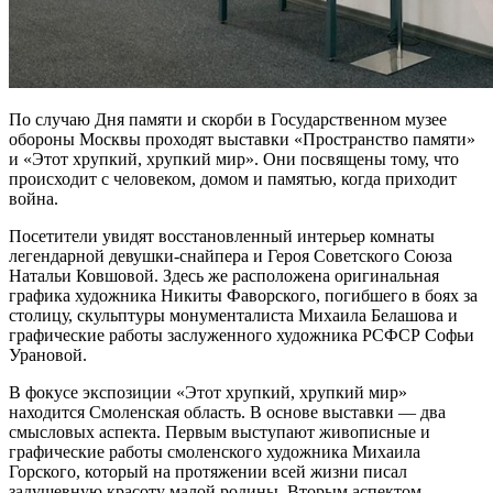
По случаю Дня памяти и скорби в Государственном музее
обороны Москвы проходят выставки «Пространство памяти»
и «Этот хрупкий, хрупкий мир». Они посвящены тому, что
происходит с человеком, домом и памятью, когда приходит
война.
Посетители увидят восстановленный интерьер комнаты
легендарной девушки-снайпера и Героя Советского Союза
Натальи Ковшовой. Здесь же расположена оригинальная
графика художника Никиты Фаворского, погибшего в боях за
столицу, скульптуры монументалиста Михаила Белашова и
графические работы заслуженного художника РСФСР Софьи
Урановой.
В фокусе экспозиции «Этот хрупкий, хрупкий мир»
находится Смоленская область. В основе выставки — два
смысловых аспекта. Первым выступают живописные и
графические работы смоленского художника Михаила
Горского, который на протяжении всей жизни писал
задушевную красоту малой родины. Вторым аспектом