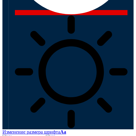
Изменение размера шрифта
Аа