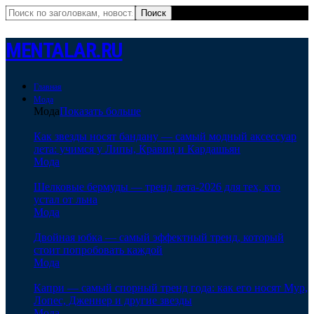
MENTALAR.RU
Главная
Мода
Мода
Показать больше
Как звезды носят бандану — самый модный аксессуар
лета: учимся у Липы, Кравиц и Кардашьян
Мода
Шелковые бермуды — тренд лета-2026 для тех, кто
устал от льна
Мода
Двойная юбка — самый эффектный тренд, который
стоит попробовать каждой
Мода
Капри — самый спорный тренд года: как его носят Мур,
Лопес, Дженнер и другие звезды
Мода