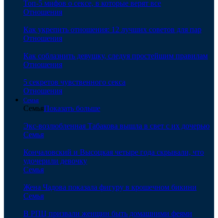
Топ-5 мифов о сексе, в которые верят все
Отношения
Как укрепить отношения: 12 лучших советов для пар
Отношения
Как соблазнить девушку, следуя простейшим правилам
Отношения
5 секретов чувственного секса
Отношения
Семья
Семья
Показать больше
Экс-возлюбленная Табакова вышла в свет с их дочерью
Семья
Кончаловский и Высоцкая четыре года скрывали, что
удочерили девочку
Семья
Жена Чадова показала фигуру в крошечном бикини
Семья
В РПЦ призвали женщин быть домашними феями