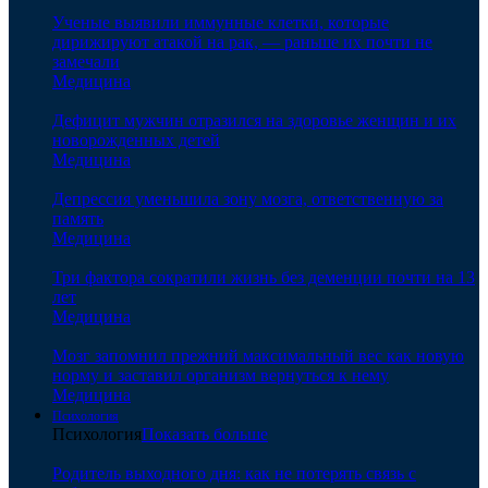
Ученые выявили иммунные клетки, которые
дирижируют атакой на рак, — раньше их почти не
замечали
Медицина
Дефицит мужчин отразился на здоровье женщин и их
новорожденных детей
Медицина
Депрессия уменьшила зону мозга, ответственную за
память
Медицина
Три фактора сократили жизнь без деменции почти на 13
лет
Медицина
Мозг запомнил прежний максимальный вес как новую
норму и заставил организм вернуться к нему
Медицина
Психология
Психология
Показать больше
Родитель выходного дня: как не потерять связь с