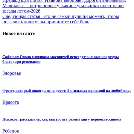
Предыдущая статья
Иванова выбирает дорогой анимализм,
Маликова — ретро полоску: какие купальники носят наши
звезды летом-2026
Следующая статья
Это не самый лучший момент, чтобы
погладить кошку: вы причините себе боль
Новое на сайте
Собянин: Около миллиона москвичей переедут в новые квартиры
благодаря реновации
Здоровье
Френч, который никогда не надоест: 5 стильных вариаций на любой вкус
Красота
Психолог рассказала, как выстроить режим дня у первоклассников
Ребенок