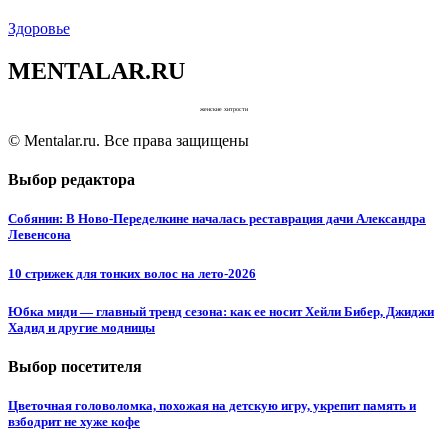
Здоровье
MENTALAR.RU
женские хитрости
© Mentalar.ru. Все права защищены
Выбор редактора
Собянин: В Ново-Переделкине началась реставрация дачи Александра
Левенсона
10 стрижек для тонких волос на лето-2026
Юбка миди — главный тренд сезона: как ее носит Хейли Бибер, Джиджи
Хадид и другие модницы
Выбор посетителя
Цветочная головоломка, похожая на детскую игру, укрепит память и
взбодрит не хуже кофе