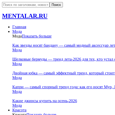
MENTALAR.RU
Главная
Мода
Мода
Показать больше
Как звезды носят бандану — самый модный аксессуар ле
Мода
Шелковые бермуды — тренд лета-2026 для тех, кто устал 
Мода
Двойная юбка — самый эффектный тренд, который стоит
Мода
Капри — самый спорный тренд года: как его носят Мур, 
Мода
Какие джинсы купить на осень-2026
Мода
Красота
Красота
Показать больше