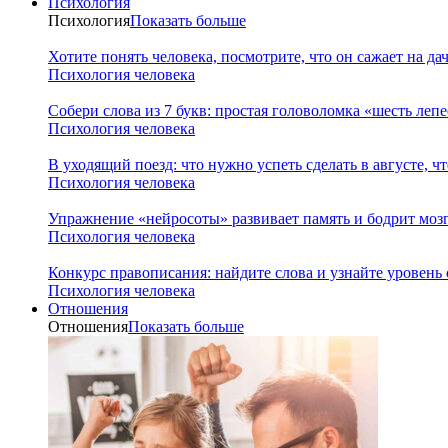
Психология
Психология
Показать больше
Хотите понять человека, посмотрите, что он сажает на да
Психология человека
Собери слова из 7 букв: простая головоломка «шесть леп
Психология человека
В уходящий поезд: что нужно успеть сделать в августе, чт
Психология человека
Упражнение «нейросоты» развивает память и бодрит мозг
Психология человека
Конкурс правописания: найдите слова и узнайте уровень
Психология человека
Отношения
Отношения
Показать больше