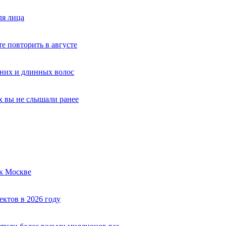
ля лица
е повторить в августе
дних и длинных волос
х вы не слышали ранее
к Москве
ектов в 2026 году