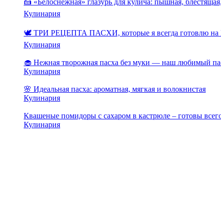
🍰 «Белоснежная» глазурь для кулича: пышная, блестящая,
Кулинария
🕊️ ТРИ РЕЦЕПТА ПАСХИ, которые я всегда готовлю на 
Кулинария
🧁 Нежная творожная пасха без муки — наш любимый па
Кулинария
🌸 Идеальная пасха: ароматная, мягкая и волокнистая
Кулинария
Квашеные помидоры с сахаром в кастрюле – готовы всего
Кулинария