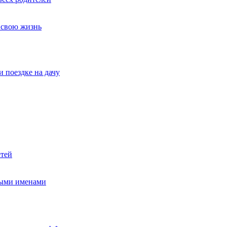
т свою жизнь
и поездке на дачу
етей
ными именами