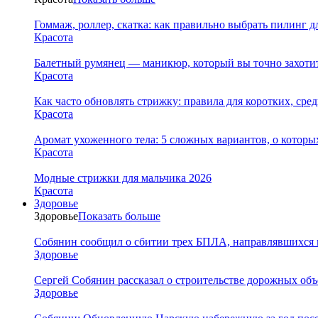
Гоммаж, роллер, скатка: как правильно выбрать пилинг д
Красота
Балетный румянец — маникюр, который вы точно захотит
Красота
Как часто обновлять стрижку: правила для коротких, сре
Красота
Аромат ухоженного тела: 5 сложных вариантов, о которы
Красота
Модные стрижки для мальчика 2026
Красота
Здоровье
Здоровье
Показать больше
Собянин сообщил о сбитии трех БПЛА, направлявшихся 
Здоровье
Сергей Собянин рассказал о строительстве дорожных объ
Здоровье