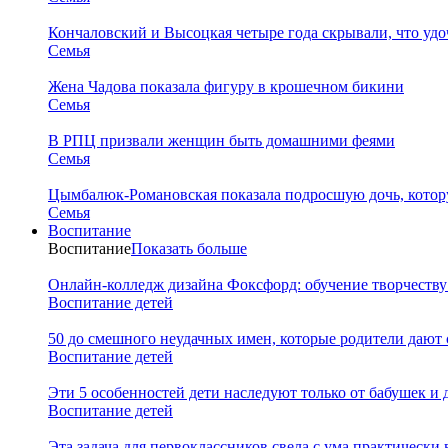
Кончаловский и Высоцкая четыре года скрывали, что уд
Семья
Жена Чадова показала фигуру в крошечном бикини
Семья
В РПЦ призвали женщин быть домашними феями
Семья
Цымбалюк-Романовская показала подросшую дочь, котору
Семья
Воспитание
Воспитание
Показать больше
Онлайн-колледж дизайна Фоксфорд: обучение творчеству
Воспитание детей
50 до смешного неудачных имен, которые родители дают 
Воспитание детей
Эти 5 особенностей дети наследуют только от бабушек и
Воспитание детей
Эта задача для первоклассников свела с ума практически 