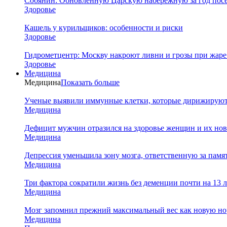
Собянин: Обновленную Царскую набережную за год посе
Здоровье
Кашель у курильщиков: особенности и риски
Здоровье
Гидрометцентр: Москву накроют ливни и грозы при жаре 
Здоровье
Медицина
Медицина
Показать больше
Ученые выявили иммунные клетки, которые дирижируют а
Медицина
Дефицит мужчин отразился на здоровье женщин и их но
Медицина
Депрессия уменьшила зону мозга, ответственную за памя
Медицина
Три фактора сократили жизнь без деменции почти на 13 л
Медицина
Мозг запомнил прежний максимальный вес как новую нор
Медицина