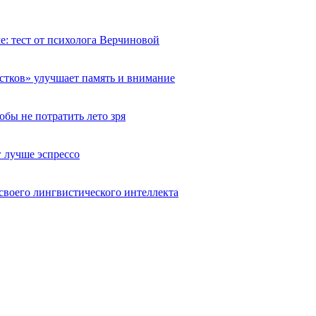
че: тест от психолога Верчиновой
естков» улучшает память и внимание
обы не потратить лето зря
 лучше эспрессо
 своего лингвистического интеллекта