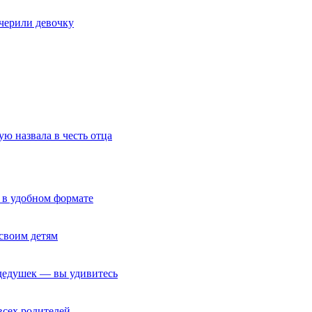
очерили девочку
ю назвала в честь отца
 в удобном формате
своим детям
 дедушек — вы удивитесь
всех родителей