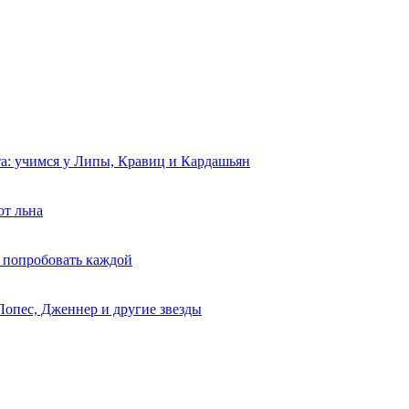
та: учимся у Липы, Кравиц и Кардашьян
от льна
 попробовать каждой
Лопес, Дженнер и другие звезды