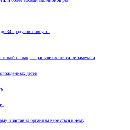
тили более восьми миллионов раз
до 34 градусов 7 августа
такой на рак, — раньше их почти не замечали
ворожденных детей
ть
ет
му и заставил организм вернуться к нему