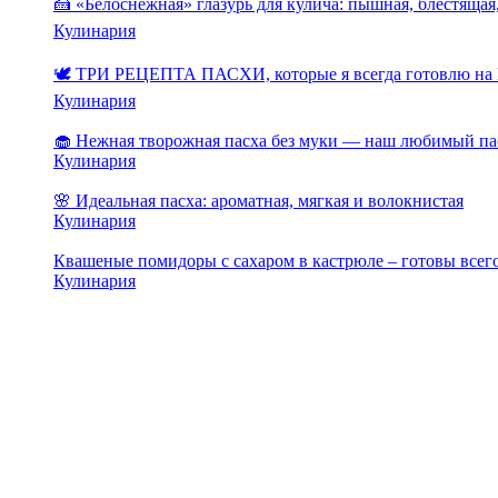
🍰 «Белоснежная» глазурь для кулича: пышная, блестящая,
Кулинария
🕊️ ТРИ РЕЦЕПТА ПАСХИ, которые я всегда готовлю на 
Кулинария
🧁 Нежная творожная пасха без муки — наш любимый па
Кулинария
🌸 Идеальная пасха: ароматная, мягкая и волокнистая
Кулинария
Квашеные помидоры с сахаром в кастрюле – готовы всего
Кулинария