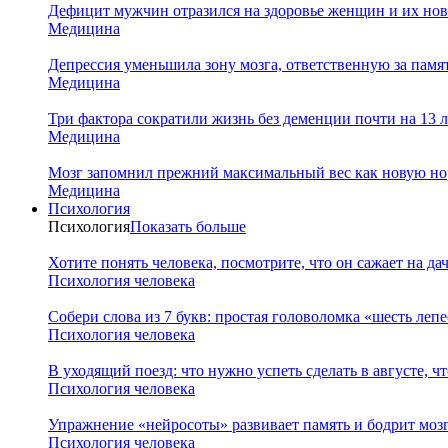
Дефицит мужчин отразился на здоровье женщин и их но
Медицина
Депрессия уменьшила зону мозга, ответственную за памя
Медицина
Три фактора сократили жизнь без деменции почти на 13 л
Медицина
Мозг запомнил прежний максимальный вес как новую нор
Медицина
Психология
Психология
Показать больше
Хотите понять человека, посмотрите, что он сажает на да
Психология человека
Собери слова из 7 букв: простая головоломка «шесть леп
Психология человека
В уходящий поезд: что нужно успеть сделать в августе, чт
Психология человека
Упражнение «нейросоты» развивает память и бодрит мозг
Психология человека