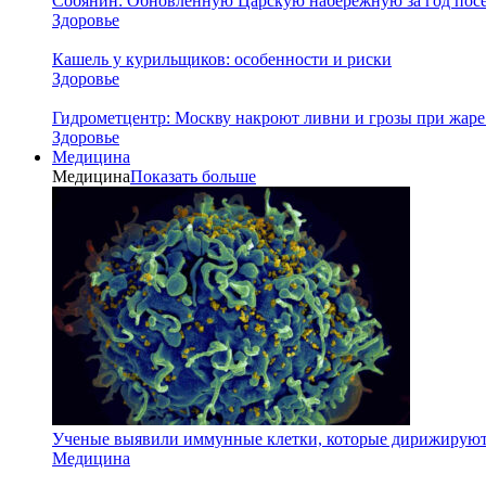
Собянин: Обновленную Царскую набережную за год посе
Здоровье
Кашель у курильщиков: особенности и риски
Здоровье
Гидрометцентр: Москву накроют ливни и грозы при жаре 
Здоровье
Медицина
Медицина
Показать больше
Ученые выявили иммунные клетки, которые дирижируют а
Медицина