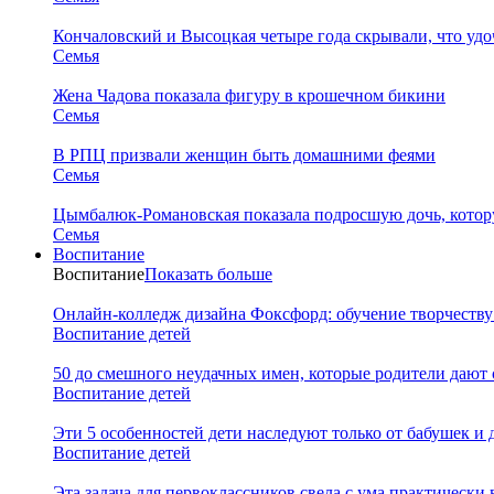
Кончаловский и Высоцкая четыре года скрывали, что уд
Семья
Жена Чадова показала фигуру в крошечном бикини
Семья
В РПЦ призвали женщин быть домашними феями
Семья
Цымбалюк-Романовская показала подросшую дочь, котору
Семья
Воспитание
Воспитание
Показать больше
Онлайн-колледж дизайна Фоксфорд: обучение творчеству
Воспитание детей
50 до смешного неудачных имен, которые родители дают 
Воспитание детей
Эти 5 особенностей дети наследуют только от бабушек и
Воспитание детей
Эта задача для первоклассников свела с ума практически 