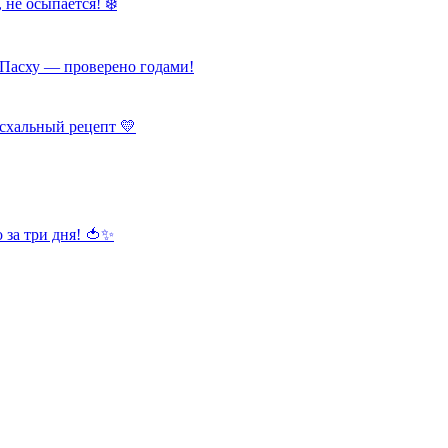
 не осыпается! ❄️
Пасху — проверено годами!
схальный рецепт 💛
 за три дня! 🍅✨