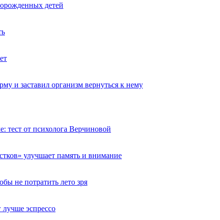
ворожденных детей
ть
ет
му и заставил организм вернуться к нему
че: тест от психолога Верчиновой
естков» улучшает память и внимание
обы не потратить лето зря
 лучше эспрессо