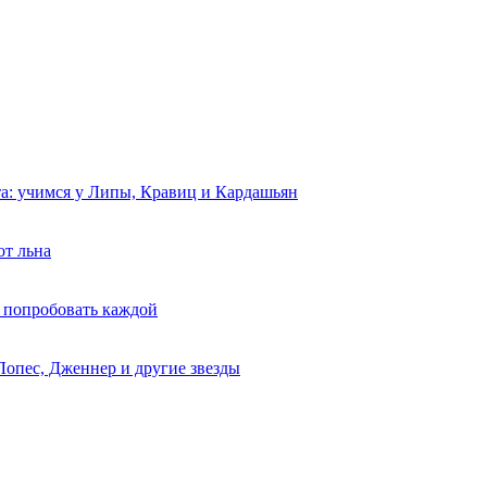
та: учимся у Липы, Кравиц и Кардашьян
от льна
 попробовать каждой
Лопес, Дженнер и другие звезды