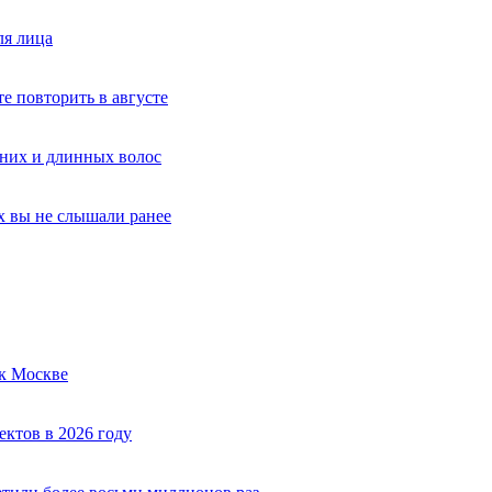
ля лица
е повторить в августе
дних и длинных волос
х вы не слышали ранее
к Москве
ектов в 2026 году