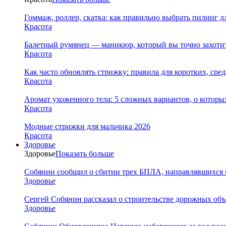
Гоммаж, роллер, скатка: как правильно выбрать пилинг д
Красота
Балетный румянец — маникюр, который вы точно захотит
Красота
Как часто обновлять стрижку: правила для коротких, сре
Красота
Аромат ухоженного тела: 5 сложных вариантов, о которы
Красота
Модные стрижки для мальчика 2026
Красота
Здоровье
Здоровье
Показать больше
Собянин сообщил о сбитии трех БПЛА, направлявшихся 
Здоровье
Сергей Собянин рассказал о строительстве дорожных объ
Здоровье