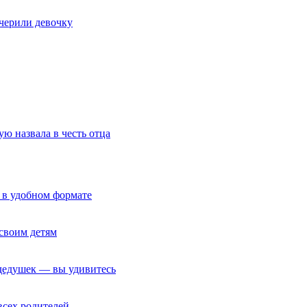
очерили девочку
ю назвала в честь отца
 в удобном формате
своим детям
 дедушек — вы удивитесь
всех родителей