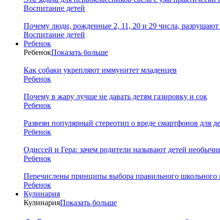
Воспитание детей
Почему люди, рожденные 2, 11, 20 и 29 числа, разрушаю
Воспитание детей
Ребенок
Ребенок
Показать больше
Как собаки укрепляют иммунитет младенцев
Ребенок
Почему в жару лучше не давать детям газировку и сок
Ребенок
Развеян популярный стереотип о вреде смартфонов для д
Ребенок
Одиссей и Гера: зачем родители называют детей необыч
Ребенок
Перечислены принципы выбора правильного школьного 
Ребенок
Кулинария
Кулинария
Показать больше