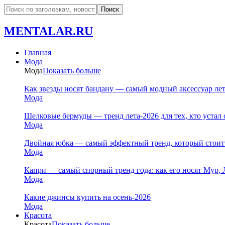
MENTALAR.RU
Главная
Мода
Мода
Показать больше
Как звезды носят бандану — самый модный аксессуар ле
Мода
Шелковые бермуды — тренд лета-2026 для тех, кто устал 
Мода
Двойная юбка — самый эффектный тренд, который стоит
Мода
Капри — самый спорный тренд года: как его носят Мур, 
Мода
Какие джинсы купить на осень-2026
Мода
Красота
Красота
Показать больше