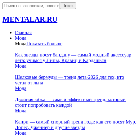
MENTALAR.RU
Главная
Мода
Мода
Показать больше
Как звезды носят бандану — самый модный аксессуар
лета: учимся у Липы, Кравиц и Кардашьян
Мода
Шелковые бермуды — тренд лета-2026 для тех, кто
устал от льна
Мода
Двойная юбка — самый эффектный тренд, который
стоит попробовать каждой
Мода
Капри — самый спорный тренд года: как его носят Мур,
Лопес, Дженнер и другие звезды
Мода