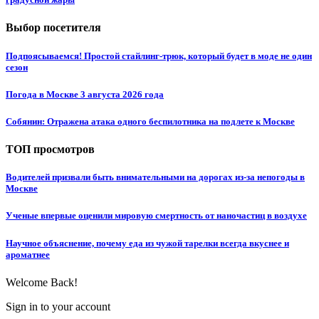
Выбор посетителя
Подпоясываемся! Простой стайлинг-трюк, который будет в моде не один
сезон
Погода в Москве 3 августа 2026 года
Собянин: Отражена атака одного беспилотника на подлете к Москве
ТОП просмотров
Водителей призвали быть внимательными на дорогах из-за непогоды в
Москве
Ученые впервые оценили мировую смертность от наночастиц в воздухе
Научное объяснение, почему еда из чужой тарелки всегда вкуснее и
ароматнее
Welcome Back!
Sign in to your account