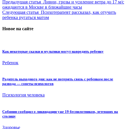
Предыдущая статья
Ливни, грозы и усиление ветра до 17 м/с
ожидаются в Москве в ближайшие часы
Следующая статья
Психотерапевт рассказал, как отучить
ребенка ругаться матом
Новое на сайте
Как некоторые сказки и мультики могут навредить ребенку
Ребенок
Родитель выходного дня: как не потерять связь с ребенком после
развода — советы психологов
Психология человека
Собянин сообщил о ликвидации уже 19 беспилотников, летевших на
столицу
Здоровье