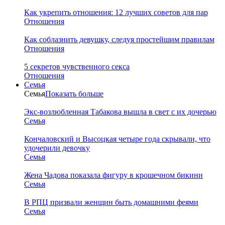
Как укрепить отношения: 12 лучших советов для пар
Отношения
Как соблазнить девушку, следуя простейшим правилам
Отношения
5 секретов чувственного секса
Отношения
Семья
Семья
Показать больше
Экс-возлюбленная Табакова вышла в свет с их дочерью
Семья
Кончаловский и Высоцкая четыре года скрывали, что
удочерили девочку
Семья
Жена Чадова показала фигуру в крошечном бикини
Семья
В РПЦ призвали женщин быть домашними феями
Семья