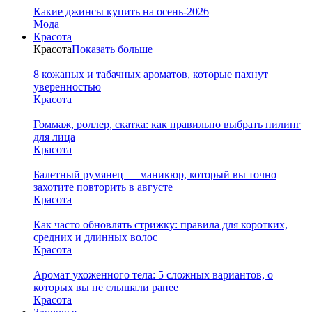
Какие джинсы купить на осень-2026
Мода
Красота
Красота
Показать больше
8 кожаных и табачных ароматов, которые пахнут
уверенностью
Красота
Гоммаж, роллер, скатка: как правильно выбрать пилинг
для лица
Красота
Балетный румянец — маникюр, который вы точно
захотите повторить в августе
Красота
Как часто обновлять стрижку: правила для коротких,
средних и длинных волос
Красота
Аромат ухоженного тела: 5 сложных вариантов, о
которых вы не слышали ранее
Красота