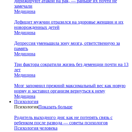
дирижируют атакой на рак, — раньше их почти не
замечали
Медицина
Дефицит мужчин отразился на здоровье женщин и их
новорожденных детей
Медицина
Депрессия уменьшила зону мозга, ответственную за
память
Медицина
Три фактора сократили жизнь без деменции почти на 13
лет
Медицина
Мозг запомнил прежний максимальный вес как новую
норму и заставил организм вернуться к нему
Медицина
Психология
Психология
Показать больше
Родитель выходного дня: как не потерять связь с
ребенком после развода — советы психологов
Психология человека