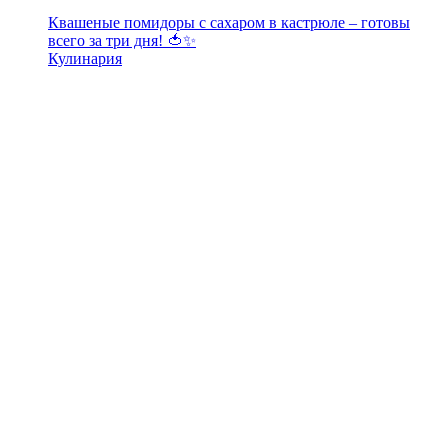
Квашеные помидоры с сахаром в кастрюле – готовы
всего за три дня! 🍅✨
Кулинария