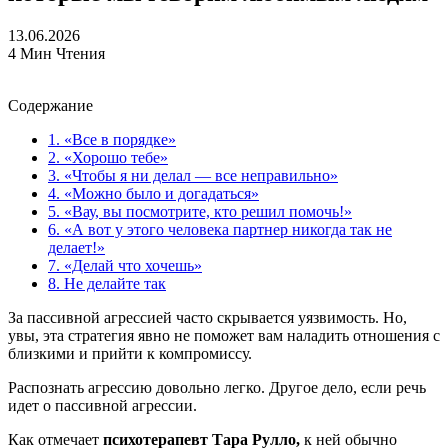
13.06.2026
4 Мин Чтения
Содержание
1.
«Все в порядке»
2.
«Хорошо тебе»
3.
«Чтобы я ни делал — все неправильно»
4.
«Можно было и догадаться»
5.
«Вау, вы посмотрите, кто решил помочь!»
6.
«А вот у этого человека партнер никогда так не
делает!»
7.
«Делай что хочешь»
8.
Не делайте так
За пассивной агрессией часто скрывается уязвимость. Но,
увы, эта стратегия явно не поможет вам наладить отношения с
близкими и прийти к компромиссу.
Распознать агрессию довольно легко. Другое дело, если речь
идет о пассивной агрессии.
Как отмечает
психотерапевт Тара Рулло,
к ней обычно