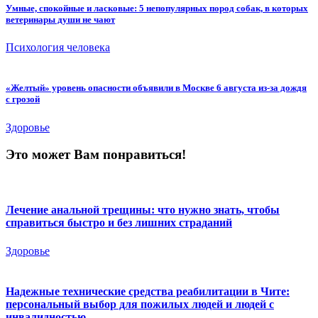
Умные, спокойные и ласковые: 5 непопулярных пород собак, в которых
ветеринары души не чают
Психология человека
«Желтый» уровень опасности объявили в Москве 6 августа из-за дождя
с грозой
Здоровье
Это может Вам понравиться!
Лечение анальной трещины: что нужно знать, чтобы
справиться быстро и без лишних страданий
Здоровье
Надежные технические средства реабилитации в Чите:
персональный выбор для пожилых людей и людей с
инвалидностью