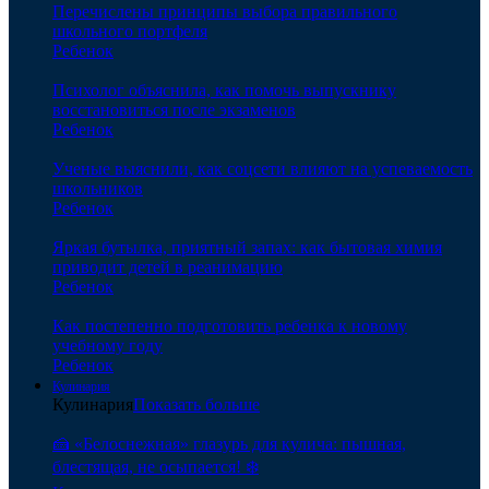
Перечислены принципы выбора правильного
школьного портфеля
Ребенок
Психолог объяснила, как помочь выпускнику
восстановиться после экзаменов
Ребенок
Ученые выяснили, как соцсети влияют на успеваемость
школьников
Ребенок
Яркая бутылка, приятный запах: как бытовая химия
приводит детей в реанимацию
Ребенок
Как постепенно подготовить ребенка к новому
учебному году
Ребенок
Кулинария
Кулинария
Показать больше
🍰 «Белоснежная» глазурь для кулича: пышная,
блестящая, не осыпается! ❄️