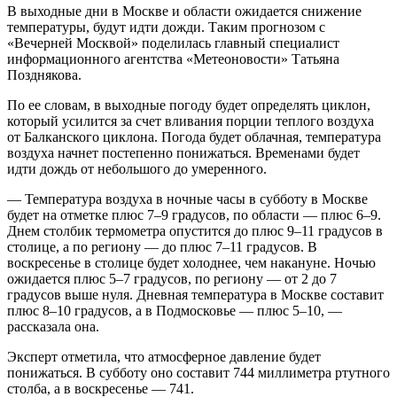
В выходные дни в Москве и области ожидается снижение
температуры, будут идти дожди. Таким прогнозом с
«Вечерней Москвой» поделилась главный специалист
информационного агентства «Метеоновости» Татьяна
Позднякова.
По ее словам, в выходные погоду будет определять циклон,
который усилится за счет вливания порции теплого воздуха
от Балканского циклона. Погода будет облачная, температура
воздуха начнет постепенно понижаться. Временами будет
идти дождь от небольшого до умеренного.
— Температура воздуха в ночные часы в субботу в Москве
будет на отметке плюс 7–9 градусов, по области — плюс 6–9.
Днем столбик термометра опустится до плюс 9–11 градусов в
столице, а по региону — до плюс 7–11 градусов. В
воскресенье в столице будет холоднее, чем накануне. Ночью
ожидается плюс 5–7 градусов, по региону — от 2 до 7
градусов выше нуля. Дневная температура в Москве составит
плюс 8–10 градусов, а в Подмосковье — плюс 5–10, —
рассказала она.
Эксперт отметила, что атмосферное давление будет
понижаться. В субботу оно составит 744 миллиметра ртутного
столба, а в воскресенье — 741.