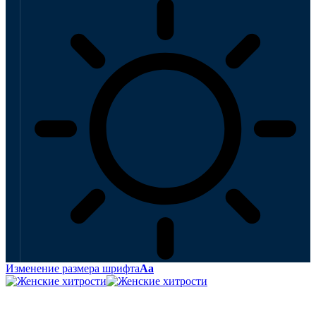
Изменение размера шрифта
Аа