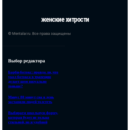
женские хитрости
© Mentalar.ru. Все права защищены
Выбор редактора
Барби-ботокс: правда ли, что
укол ботокса в трапецию
делает шею визуально
тоньше?
Минус 80 минут сна в день
заставили людей толстеть
Выбираем школьную форму,
которая будет не только
стильной, но и удобной