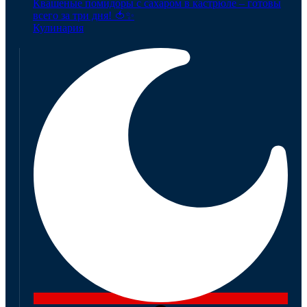
Квашеные помидоры с сахаром в кастрюле – готовы
всего за три дня! 🍅✨
Кулинария