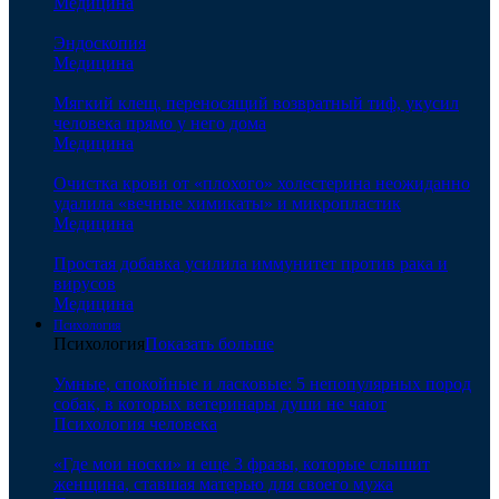
Медицина
Эндоскопия
Медицина
Мягкий клещ, переносящий возвратный тиф, укусил
человека прямо у него дома
Медицина
Очистка крови от «плохого» холестерина неожиданно
удалила «вечные химикаты» и микропластик
Медицина
Простая добавка усилила иммунитет против рака и
вирусов
Медицина
Психология
Психология
Показать больше
Умные, спокойные и ласковые: 5 непопулярных пород
собак, в которых ветеринары души не чают
Психология человека
«Где мои носки» и еще 3 фразы, которые слышит
женщина, ставшая матерью для своего мужа