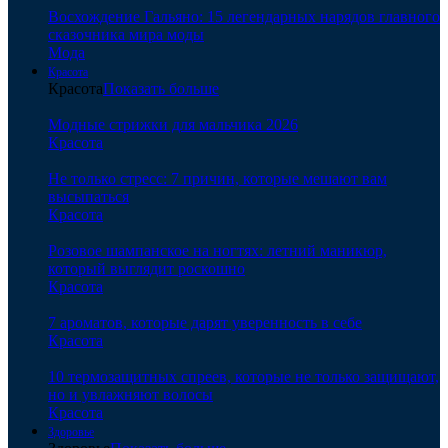
Восхождение Гальяно: 15 легендарных нарядов главного
сказочника мира моды
Мода
Красота
Красота
Показать больше
Модные стрижки для мальчика 2026
Красота
Не только стресс: 7 причин, которые мешают вам
высыпаться
Красота
Розовое шампанское на ногтях: летний маникюр,
который выглядит роскошно
Красота
7 ароматов, которые дарят уверенность в себе
Красота
10 термозащитных спреев, которые не только защищают,
но и увлажняют волосы
Красота
Здоровье