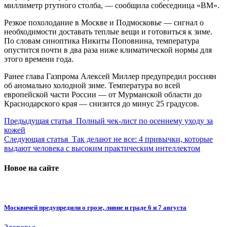
миллиметр ртутного столба, — сообщила собеседница «ВМ».
Резкое похолодание в Москве и Подмосковье — сигнал о
необходимости доставать теплые вещи и готовиться к зиме.
По словам синоптика Никиты Поповнина, температура
опустится почти в два раза ниже климатической нормы для
этого времени года.
Ранее глава Газпрома Алексей Миллер предупредил россиян
об аномально холодной зиме. Температура во всей
европейской части России — от Мурманской области до
Краснодарского края — снизится до минус 25 градусов.
Предыдущая статья
Полный чек-лист по осеннему уходу за
кожей
Следующая статья
Так делают не все: 4 привычки, которые
выдают человека с высоким практическим интеллектом
Новое на сайте
Москвичей предупредили о грозе, ливне и граде 6 и 7 августа