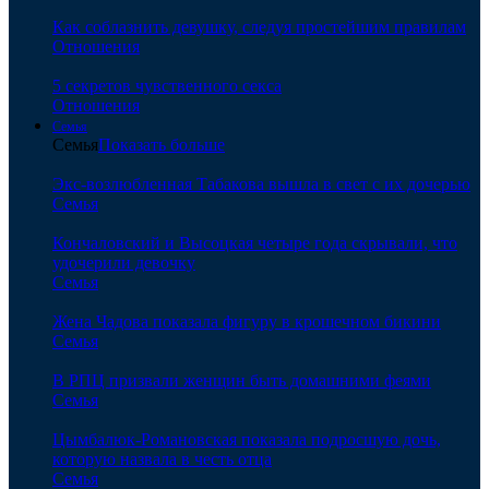
Как соблазнить девушку, следуя простейшим правилам
Отношения
5 секретов чувственного секса
Отношения
Семья
Семья
Показать больше
Экс-возлюбленная Табакова вышла в свет с их дочерью
Семья
Кончаловский и Высоцкая четыре года скрывали, что
удочерили девочку
Семья
Жена Чадова показала фигуру в крошечном бикини
Семья
В РПЦ призвали женщин быть домашними феями
Семья
Цымбалюк-Романовская показала подросшую дочь,
которую назвала в честь отца
Семья