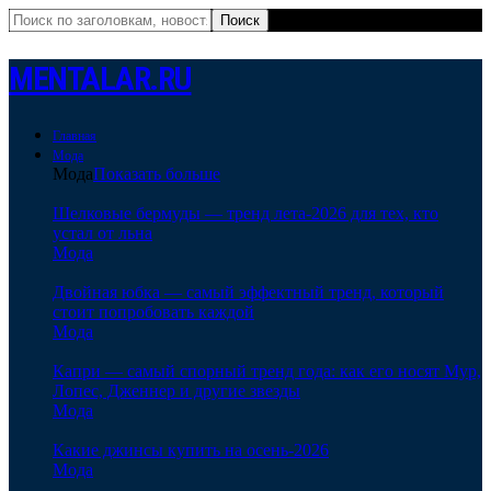
MENTALAR.RU
Главная
Мода
Мода
Показать больше
Шелковые бермуды — тренд лета-2026 для тех, кто
устал от льна
Мода
Двойная юбка — самый эффектный тренд, который
стоит попробовать каждой
Мода
Капри — самый спорный тренд года: как его носят Мур,
Лопес, Дженнер и другие звезды
Мода
Какие джинсы купить на осень-2026
Мода