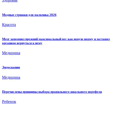
Здоровье
Модные стрижки для мальчика 2026
Красота
Мозг запомнил прежний максимальный вес как новую норму и заставил
организм вернуться к нему
Медицина
Эндоскопия
Медицина
Перечислены принципы выбора правильного школьного портфеля
Ребенок