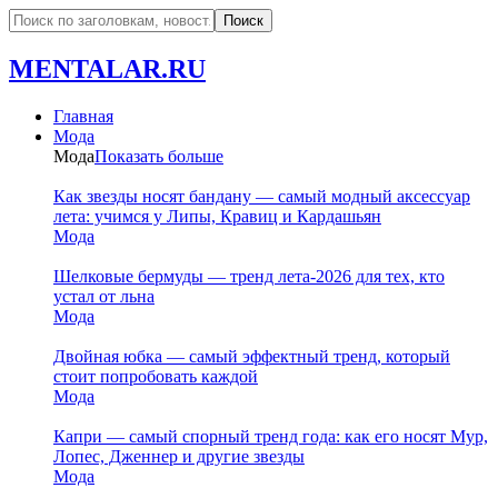
MENTALAR.RU
Главная
Мода
Мода
Показать больше
Как звезды носят бандану — самый модный аксессуар
лета: учимся у Липы, Кравиц и Кардашьян
Мода
Шелковые бермуды — тренд лета-2026 для тех, кто
устал от льна
Мода
Двойная юбка — самый эффектный тренд, который
стоит попробовать каждой
Мода
Капри — самый спорный тренд года: как его носят Мур,
Лопес, Дженнер и другие звезды
Мода