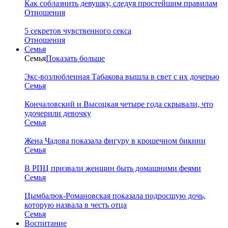
Как соблазнить девушку, следуя простейшим правилам
Отношения
5 секретов чувственного секса
Отношения
Семья
Семья
Показать больше
Экс-возлюбленная Табакова вышла в свет с их дочерью
Семья
Кончаловский и Высоцкая четыре года скрывали, что
удочерили девочку
Семья
Жена Чадова показала фигуру в крошечном бикини
Семья
В РПЦ призвали женщин быть домашними феями
Семья
Цымбалюк-Романовская показала подросшую дочь,
которую назвала в честь отца
Семья
Воспитание