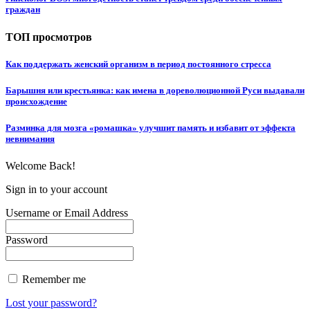
граждан
ТОП просмотров
Как поддержать женский организм в период постоянного стресса
Барышня или крестьянка: как имена в дореволюционной Руси выдавали
происхождение
Разминка для мозга «ромашка» улучшит память и избавит от эффекта
невнимания
Welcome Back!
Sign in to your account
Username or Email Address
Password
Remember me
Lost your password?