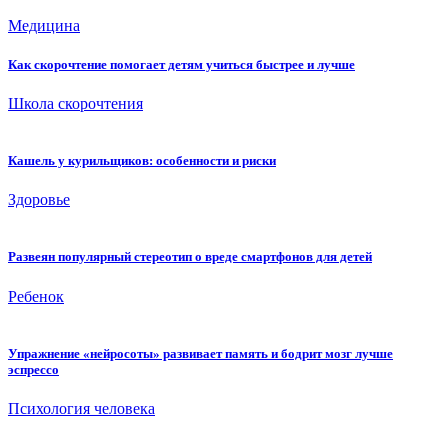
Медицина
Как скорочтение помогает детям учиться быстрее и лучше
Школа скорочтения
Кашель у курильщиков: особенности и риски
Здоровье
Развеян популярный стереотип о вреде смартфонов для детей
Ребенок
Упражнение «нейросоты» развивает память и бодрит мозг лучше
эспрессо
Психология человека