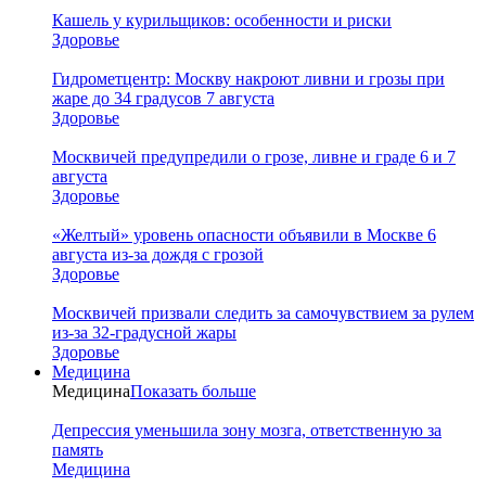
Кашель у курильщиков: особенности и риски
Здоровье
Гидрометцентр: Москву накроют ливни и грозы при
жаре до 34 градусов 7 августа
Здоровье
Москвичей предупредили о грозе, ливне и граде 6 и 7
августа
Здоровье
«Желтый» уровень опасности объявили в Москве 6
августа из-за дождя с грозой
Здоровье
Москвичей призвали следить за самочувствием за рулем
из-за 32-градусной жары
Здоровье
Медицина
Медицина
Показать больше
Депрессия уменьшила зону мозга, ответственную за
память
Медицина