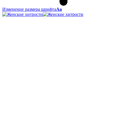
Изменение размера шрифта
Аа