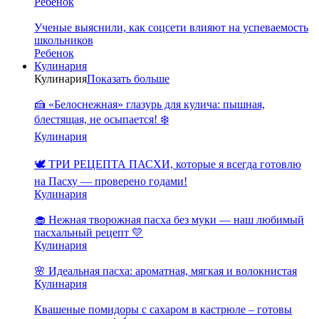
Ребенок
Ученые выяснили, как соцсети влияют на успеваемость
школьников
Ребенок
Кулинария
Кулинария
Показать больше
🍰 «Белоснежная» глазурь для кулича: пышная,
блестящая, не осыпается! ❄️
Кулинария
🕊️ ТРИ РЕЦЕПТА ПАСХИ, которые я всегда готовлю
на Пасху — проверено годами!
Кулинария
🧁 Нежная творожная пасха без муки — наш любимый
пасхальный рецепт 💛
Кулинария
🌸 Идеальная пасха: ароматная, мягкая и волокнистая
Кулинария
Квашеные помидоры с сахаром в кастрюле – готовы