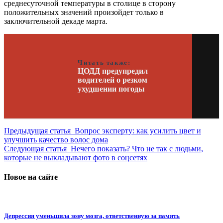
среднесуточной температуры в столице в сторону
положительных значений произойдет только в
заключительной декаде марта.
Читать также:
ЦОДД предупредил
водителей о резком
ухудшении погоды
Предыдущая статья
Вопрос эксперту: как усилить цвет и
улучшить качество волос дома
Следующая статья
Нечего показать? Что не так с людьми,
которые не выкладывают фото в соцсетях
Новое на сайте
Депрессия уменьшила зону мозга, ответственную за память