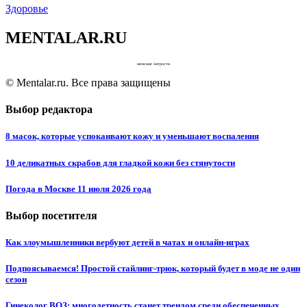
Здоровье
MENTALAR.RU
женские хитрости
© Mentalar.ru. Все права защищены
Выбор редактора
8 масок, которые успокаивают кожу и уменьшают воспаления
10 деликатных скрабов для гладкой кожи без стянутости
Погода в Москве 11 июля 2026 года
Выбор посетителя
Как злоумышленники вербуют детей в чатах и онлайн-играх
Подпоясываемся! Простой стайлинг-трюк, который будет в моде не один
сезон
Гинеколог ВОЗ: многодетность станет трендом среди обеспеченных