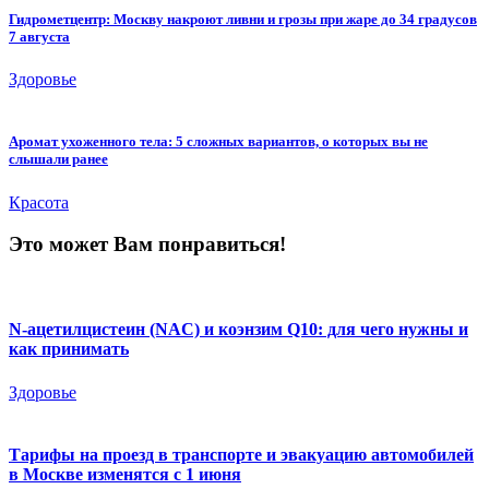
Гидрометцентр: Москву накроют ливни и грозы при жаре до 34 градусов
7 августа
Здоровье
Аромат ухоженного тела: 5 сложных вариантов, о которых вы не
слышали ранее
Красота
Это может Вам понравиться!
N-ацетилцистеин (NAC) и коэнзим Q10: для чего нужны и
как принимать
Здоровье
Тарифы на проезд в транспорте и эвакуацию автомобилей
в Москве изменятся с 1 июня