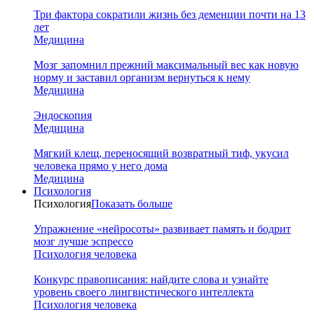
Три фактора сократили жизнь без деменции почти на 13
лет
Медицина
Мозг запомнил прежний максимальный вес как новую
норму и заставил организм вернуться к нему
Медицина
Эндоскопия
Медицина
Мягкий клещ, переносящий возвратный тиф, укусил
человека прямо у него дома
Медицина
Психология
Психология
Показать больше
Упражнение «нейросоты» развивает память и бодрит
мозг лучше эспрессо
Психология человека
Конкурс правописания: найдите слова и узнайте
уровень своего лингвистического интеллекта
Психология человека