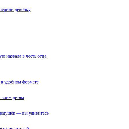
очерили девочку
ю назвала в честь отца
 в удобном формате
своим детям
 дедушек — вы удивитесь
всех родителей