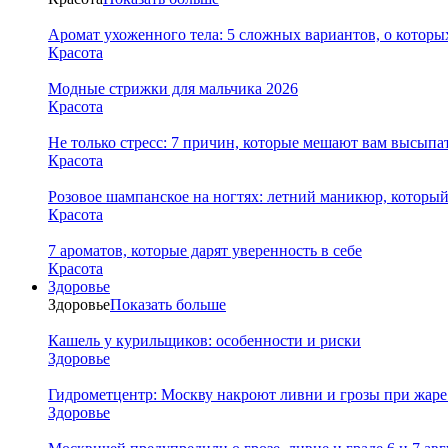
Аромат ухоженного тела: 5 сложных вариантов, о которы
Красота
Модные стрижки для мальчика 2026
Красота
Не только стресс: 7 причин, которые мешают вам высыпа
Красота
Розовое шампанское на ногтях: летний маникюр, которы
Красота
7 ароматов, которые дарят уверенность в себе
Красота
Здоровье
Здоровье
Показать больше
Кашель у курильщиков: особенности и риски
Здоровье
Гидрометцентр: Москву накроют ливни и грозы при жаре 
Здоровье