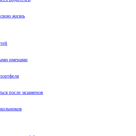
т свою жизнь
етей
ными именами
портфеля
ься после экзаменов
школьников