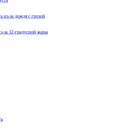
уста
 из-за дождя с грозой
из-за 32-градусной жары
ть