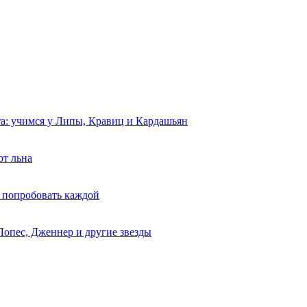
та: учимся у Липы, Кравиц и Кардашьян
от льна
 попробовать каждой
Лопес, Дженнер и другие звезды