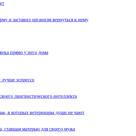
ет
му и заставил организм вернуться к нему
века прямо у него дома
 лучше эспрессо
 своего лингвистического интеллекта
ак, в которых ветеринары души не чают
, ставшая матерью для своего мужа