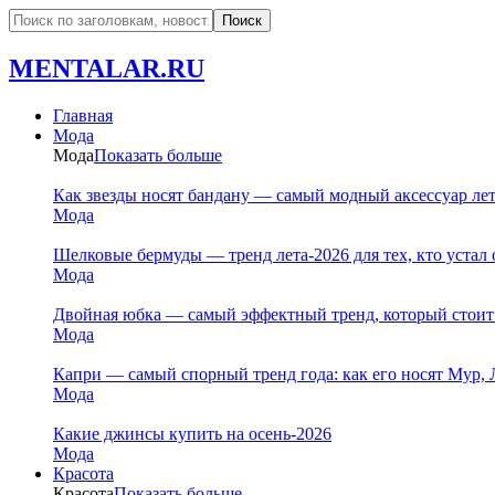
MENTALAR.RU
Главная
Мода
Мода
Показать больше
Как звезды носят бандану — самый модный аксессуар ле
Мода
Шелковые бермуды — тренд лета-2026 для тех, кто устал 
Мода
Двойная юбка — самый эффектный тренд, который стоит
Мода
Капри — самый спорный тренд года: как его носят Мур, 
Мода
Какие джинсы купить на осень-2026
Мода
Красота
Красота
Показать больше