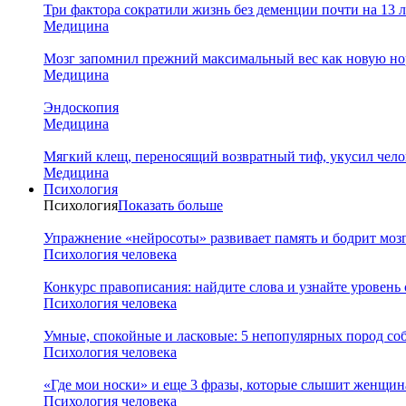
Три фактора сократили жизнь без деменции почти на 13 л
Медицина
Мозг запомнил прежний максимальный вес как новую нор
Медицина
Эндоскопия
Медицина
Мягкий клещ, переносящий возвратный тиф, укусил чело
Медицина
Психология
Психология
Показать больше
Упражнение «нейросоты» развивает память и бодрит мозг
Психология человека
Конкурс правописания: найдите слова и узнайте уровень
Психология человека
Умные, спокойные и ласковые: 5 непопулярных пород соб
Психология человека
«Где мои носки» и еще 3 фразы, которые слышит женщина
Психология человека