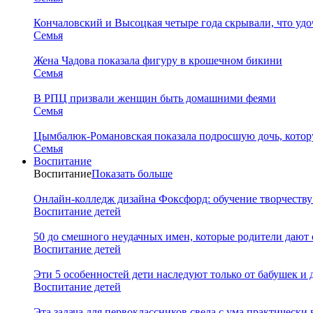
Кончаловский и Высоцкая четыре года скрывали, что уд
Семья
Жена Чадова показала фигуру в крошечном бикини
Семья
В РПЦ призвали женщин быть домашними феями
Семья
Цымбалюк-Романовская показала подросшую дочь, котору
Семья
Воспитание
Воспитание
Показать больше
Онлайн-колледж дизайна Фоксфорд: обучение творчеству
Воспитание детей
50 до смешного неудачных имен, которые родители дают 
Воспитание детей
Эти 5 особенностей дети наследуют только от бабушек и
Воспитание детей
Эта задача для первоклассников свела с ума практически 