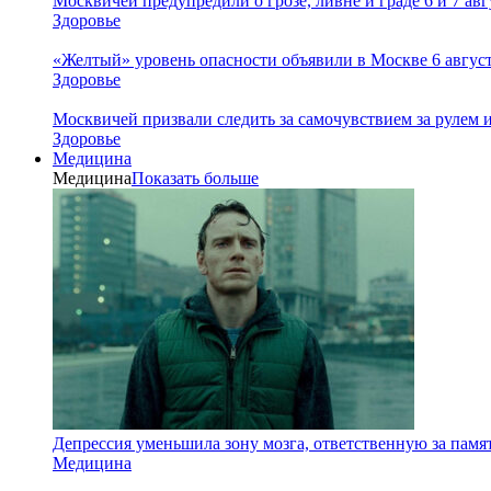
Москвичей предупредили о грозе, ливне и граде 6 и 7 авг
Здоровье
«Желтый» уровень опасности объявили в Москве 6 августа
Здоровье
Москвичей призвали следить за самочувствием за рулем 
Здоровье
Медицина
Медицина
Показать больше
Депрессия уменьшила зону мозга, ответственную за памя
Медицина