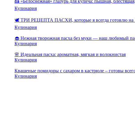
🍰 «Белоснежная» глазурь для кулича: пышная, блестящая,
Кулинария
🕊️ ТРИ РЕЦЕПТА ПАСХИ, которые я всегда готовлю на 
Кулинария
🧁 Нежная творожная пасха без муки — наш любимый па
Кулинария
🌸 Идеальная пасха: ароматная, мягкая и волокнистая
Кулинария
Квашеные помидоры с сахаром в кастрюле – готовы всего
Кулинария