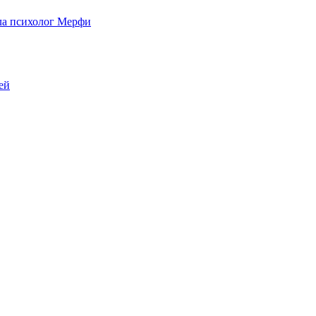
ыла психолог Мерфи
ей