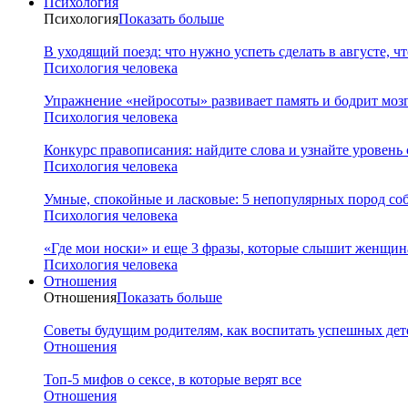
Психология
Психология
Показать больше
В уходящий поезд: что нужно успеть сделать в августе, чт
Психология человека
Упражнение «нейросоты» развивает память и бодрит мозг
Психология человека
Конкурс правописания: найдите слова и узнайте уровень
Психология человека
Умные, спокойные и ласковые: 5 непопулярных пород соб
Психология человека
«Где мои носки» и еще 3 фразы, которые слышит женщина
Психология человека
Отношения
Отношения
Показать больше
Советы будущим родителям, как воспитать успешных дет
Отношения
Топ-5 мифов о сексе, в которые верят все
Отношения