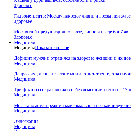
Кашель у курильщиков: особенности и риски
Здоровье
Гидрометцентр: Москву накроют ливни и грозы при жаре 
Здоровье
Москвичей предупредили о грозе, ливне и граде 6 и 7 авг
Здоровье
Медицина
Медицина
Показать больше
Дефицит мужчин отразился на здоровье женщин и их но
Медицина
Депрессия уменьшила зону мозга, ответственную за памя
Медицина
Три фактора сократили жизнь без деменции почти на 13 л
Медицина
Мозг запомнил прежний максимальный вес как новую нор
Медицина
Эндоскопия
Медицина