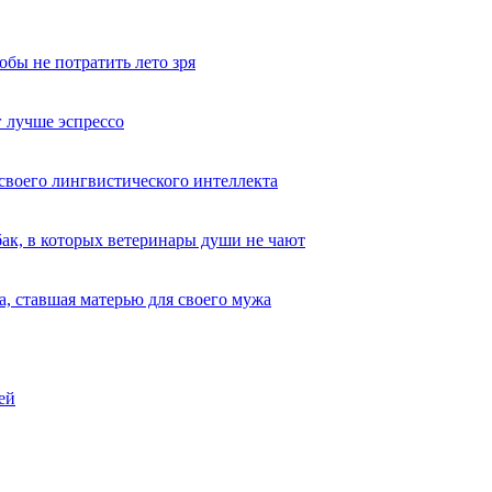
обы не потратить лето зря
 лучше эспрессо
 своего лингвистического интеллекта
ак, в которых ветеринары души не чают
, ставшая матерью для своего мужа
ей