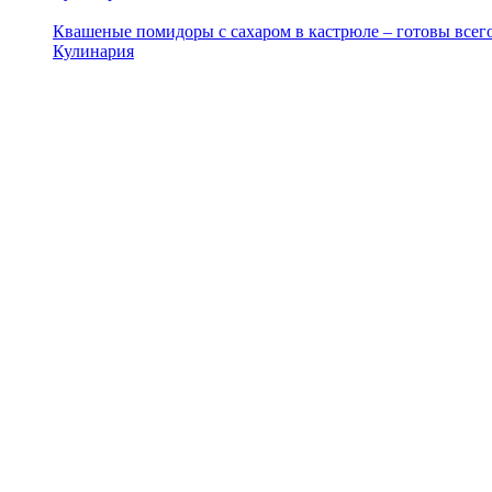
Квашеные помидоры с сахаром в кастрюле – готовы всего
Кулинария