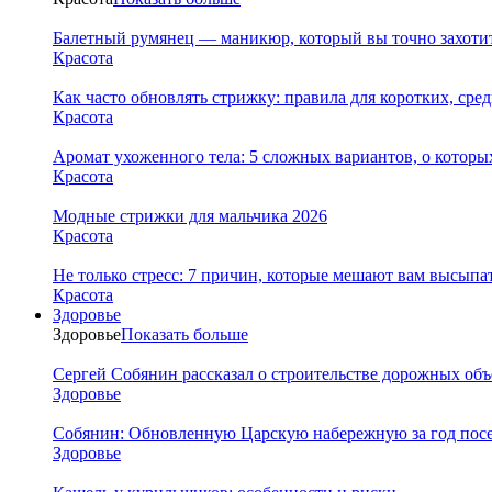
Балетный румянец — маникюр, который вы точно захотит
Красота
Как часто обновлять стрижку: правила для коротких, сре
Красота
Аромат ухоженного тела: 5 сложных вариантов, о которы
Красота
Модные стрижки для мальчика 2026
Красота
Не только стресс: 7 причин, которые мешают вам высыпа
Красота
Здоровье
Здоровье
Показать больше
Сергей Собянин рассказал о строительстве дорожных объ
Здоровье
Собянин: Обновленную Царскую набережную за год посе
Здоровье