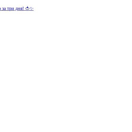
 за три дня! 🍅✨