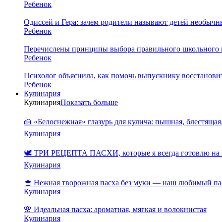
Ребенок
Одиссей и Гера: зачем родители называют детей необыч
Ребенок
Перечислены принципы выбора правильного школьного 
Ребенок
Психолог объяснила, как помочь выпускнику восстановит
Ребенок
Кулинария
Кулинария
Показать больше
🍰 «Белоснежная» глазурь для кулича: пышная, блестящая,
Кулинария
🕊️ ТРИ РЕЦЕПТА ПАСХИ, которые я всегда готовлю на 
Кулинария
🧁 Нежная творожная пасха без муки — наш любимый па
Кулинария
🌸 Идеальная пасха: ароматная, мягкая и волокнистая
Кулинария