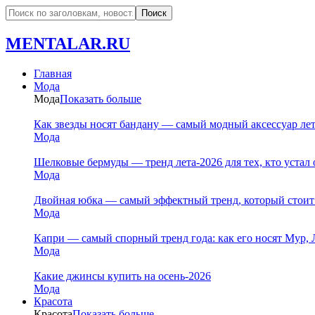
MENTALAR.RU
Главная
Мода
Мода
Показать больше
Как звезды носят бандану — самый модный аксессуар ле
Мода
Шелковые бермуды — тренд лета-2026 для тех, кто устал 
Мода
Двойная юбка — самый эффектный тренд, который стоит
Мода
Капри — самый спорный тренд года: как его носят Мур, 
Мода
Какие джинсы купить на осень-2026
Мода
Красота
Красота
Показать больше