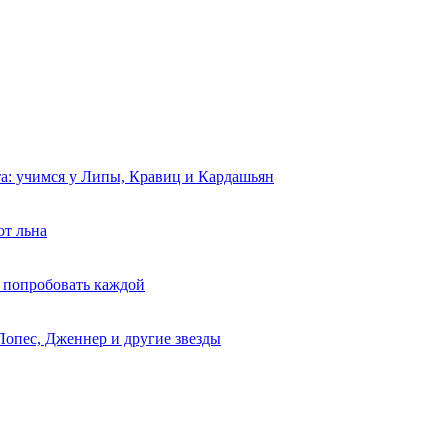
та: учимся у Липы, Кравиц и Кардашьян
от льна
 попробовать каждой
Лопес, Дженнер и другие звезды