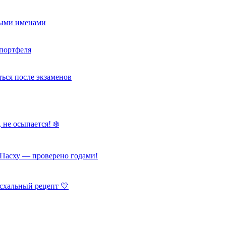
ными именами
портфеля
ься после экзаменов
 не осыпается! ❄️
Пасху — проверено годами!
схальный рецепт 💛