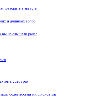
е повторить в августе
дних и длинных волос
х вы не слышали ранее
ться
ектов в 2026 году
тили более восьми миллионов раз