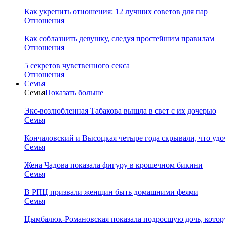
Как укрепить отношения: 12 лучших советов для пар
Отношения
Как соблазнить девушку, следуя простейшим правилам
Отношения
5 секретов чувственного секса
Отношения
Семья
Семья
Показать больше
Экс-возлюбленная Табакова вышла в свет с их дочерью
Семья
Кончаловский и Высоцкая четыре года скрывали, что уд
Семья
Жена Чадова показала фигуру в крошечном бикини
Семья
В РПЦ призвали женщин быть домашними феями
Семья
Цымбалюк-Романовская показала подросшую дочь, котору