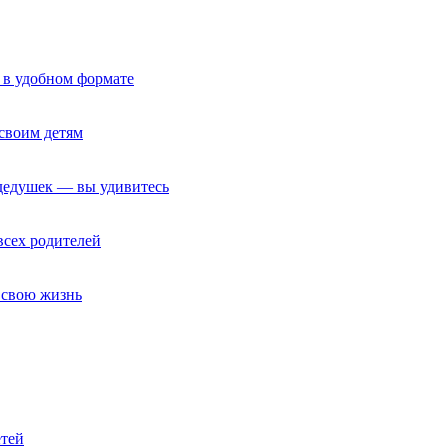
 в удобном формате
своим детям
 дедушек — вы удивитесь
всех родителей
т свою жизнь
етей