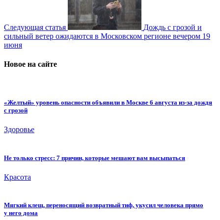
Следующая статья
Дождь с грозой и
сильный ветер ожидаются в Московском регионе вечером 19
июня
Новое на сайте
«Желтый» уровень опасности объявили в Москве 6 августа из-за дождя
с грозой
Здоровье
Не только стресс: 7 причин, которые мешают вам высыпаться
Красота
Мягкий клещ, переносящий возвратный тиф, укусил человека прямо
у него дома