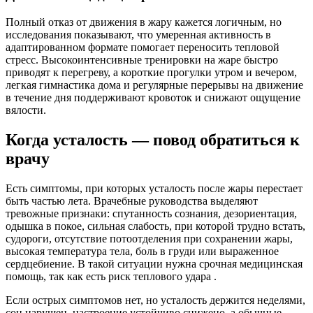
Полный отказ от движения в жару кажется логичным, но
исследования показывают, что умеренная активность в
адаптированном формате помогает переносить тепловой
стресс. Высокоинтенсивные тренировки на жаре быстро
приводят к перегреву, а короткие прогулки утром и вечером,
легкая гимнастика дома и регулярные перерывы на движение
в течение дня поддерживают кровоток и снижают ощущение
вялости.
Когда усталость — повод обратиться к
врачу
Есть симптомы, при которых усталость после жары перестает
быть частью лета. Врачебные руководства выделяют
тревожные признаки: спутанность сознания, дезориентация,
одышка в покое, сильная слабость, при которой трудно встать,
судороги, отсутствие потоотделения при сохранении жары,
высокая температура тела, боль в груди или выраженное
сердцебиение. В такой ситуации нужна срочная медицинская
помощь, так как есть риск теплового удара .
Если острых симптомов нет, но усталость держится неделями,
сон нарушен, настроение устойчиво снижено, а обычные