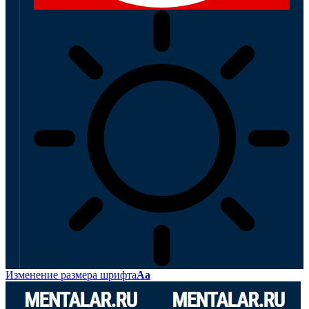
Изменение размера шрифта
Аа