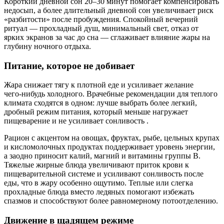
Короткий дневной сон 20–30 минут помогает компенсировать
недосып, а более длительный дневной сон увеличивает риск
«разбитости» после пробуждения. Спокойный вечерний
ритуал — прохладный душ, минимальный свет, отказ от
ярких экранов за час до сна — сглаживает влияние жары на
глубину ночного отдыха.
Питание, которое не добивает
Жара снижает тягу к плотной еде и усиливает желание
чего‑нибудь холодного. Врачебные рекомендации для теплого
климата сходятся в одном: лучше выбрать более легкий,
дробный режим питания, который меньше нагружает
пищеварение и не усиливает сонливость .
Рацион с акцентом на овощах, фруктах, рыбе, цельных крупах
и кисломолочных продуктах поддерживает уровень энергии,
а заодно приносит калий, магний и витамины группы B.
Тяжелые жирные блюда увеличивают приток крови к
пищеварительной системе и усиливают сонливость после
еды, что в жару особенно ощутимо. Теплые или слегка
прохладные блюда вместо ледяных помогают избежать
спазмов и способствуют более равномерному потоотделению.
Движение в щадящем режиме