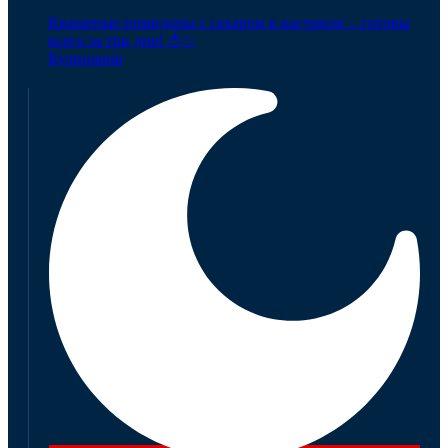
Квашеные помидоры с сахаром в кастрюле – готовы
всего за три дня! 🍅✨
Кулинария