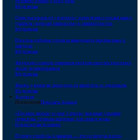
человека прямо у него дома
Медицина
Очистка крови от «плохого» холестерина неожиданно
удалила «вечные химикаты» и микропластик
Медицина
Простая добавка усилила иммунитет против рака и
вирусов
Медицина
Фруктоза помогла раковым клеткам распространяться
после химиотерапии
Медицина
Жизнь у моря не защитила от проблем со здоровьем
Медицина
Психология
Психология
Показать больше
«Где мои носки» и еще 3 фразы, которые слышит
женщина, ставшая матерью для своего мужа
Психология человека
Почему пробелы в памяти — это не всегда плохо,