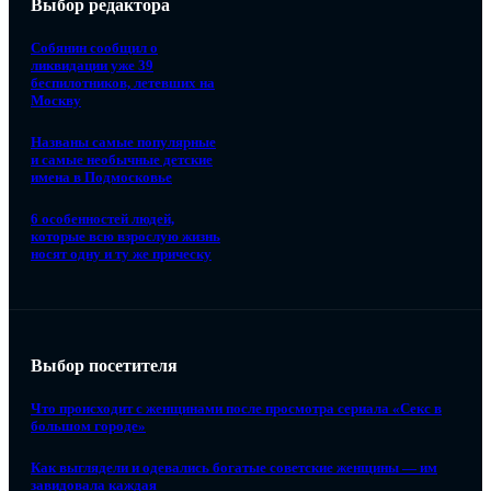
Выбор редактора
Собянин сообщил о
ликвидации уже 39
беспилотников, летевших на
Москву
Названы самые популярные
и самые необычные детские
имена в Подмосковье
6 особенностей людей,
которые всю взрослую жизнь
носят одну и ту же прическу
Выбор посетителя
Что происходит с женщинами после просмотра сериала «Секс в
большом городе»
Как выглядели и одевались богатые советские женщины — им
завидовала каждая