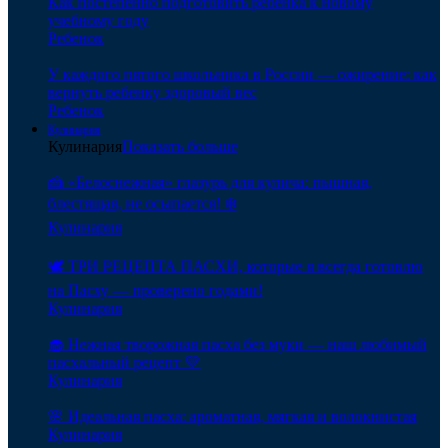
Как постепенно подготовить ребенка к новому
учебному году
Ребенок
У каждого пятого школьника в России — ожирение: как
вернуть ребенку здоровый вес
Ребенок
Кулинария
Кулинария
Показать больше
🍰 «Белоснежная» глазурь для кулича: пышная,
блестящая, не осыпается! ❄️
Кулинария
🕊️ ТРИ РЕЦЕПТА ПАСХИ, которые я всегда готовлю
на Пасху — проверено годами!
Кулинария
🧁 Нежная творожная пасха без муки — наш любимый
пасхальный рецепт 💛
Кулинария
🌸 Идеальная пасха: ароматная, мягкая и волокнистая
Кулинария