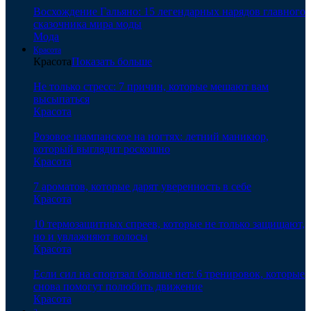
Восхождение Гальяно: 15 легендарных нарядов главного
сказочника мира моды
Мода
Красота
Красота
Показать больше
Не только стресс: 7 причин, которые мешают вам
высыпаться
Красота
Розовое шампанское на ногтях: летний маникюр,
который выглядит роскошно
Красота
7 ароматов, которые дарят уверенность в себе
Красота
10 термозащитных спреев, которые не только защищают,
но и увлажняют волосы
Красота
Если сил на спортзал больше нет: 6 тренировок, которые
снова помогут полюбить движение
Красота