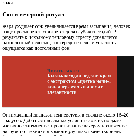
кожи .
Сон и вечерний ритуал
Жара ухудшает сон: увеличивается время засыпания, человек
чаще просыпается, снижается доля глубоких стадий. В
результате к исходному тепловому стрессу добавляется
накопленный недосып, и к середине недели усталость
ощущается как постоянный фон.
Читать также:
Бьюти-находки недели: крем
с экстрактом «цветка ночи»,
консилер-вуаль и аромат
элегантности
Оптимальный диапазон температуры в спальне около 16–20
градусов. Добиться идеальных условий сложно, но даже
частичное затемнение, проветривание вечером и снижение
нагрузки от техники в комнате улучшают качество ночи.