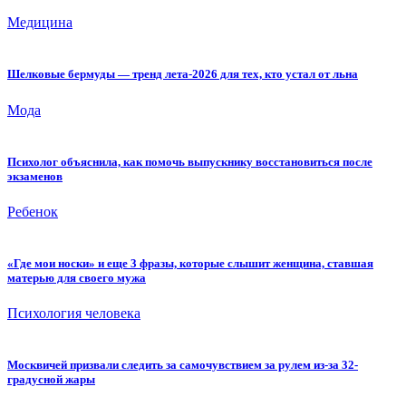
Медицина
Шелковые бермуды — тренд лета-2026 для тех, кто устал от льна
Мода
Психолог объяснила, как помочь выпускнику восстановиться после
экзаменов
Ребенок
«Где мои носки» и еще 3 фразы, которые слышит женщина, ставшая
матерью для своего мужа
Психология человека
Москвичей призвали следить за самочувствием за рулем из-за 32-
градусной жары