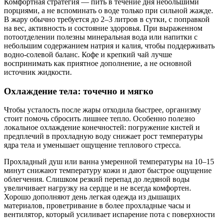
Комфортная стратегия — пить в течение дня небольшими
порциями, а не вспоминать о воде только при сильной жажде.
В жару обычно требуется до 2–3 литров в сутки, с поправкой
на вес, активность и состояние здоровья. При выраженном
потоотделении полезны минеральная вода или напитки с
небольшим содержанием натрия и калия, чтобы поддерживать
водно‑солевой баланс. Кофе и крепкий чай лучше
воспринимать как приятное дополнение, а не основной
источник жидкости.
Охлаждение тела: точечно и мягко
Чтобы усталость после жары отходила быстрее, организму
стоит помочь сбросить лишнее тепло. Особенно полезно
локальное охлаждение конечностей: погружение кистей и
предплечий в прохладную воду снижает рост температуры
ядра тела и уменьшает ощущение теплового стресса.
Прохладный душ или ванна умеренной температуры на 10–15
минут снижают температуру кожи и дают быстрое ощущение
облегчения. Слишком резкий перепад до ледяной воды
увеличивает нагрузку на сердце и не всегда комфортен.
Хорошо дополняют день легкая одежда из дышащих
материалов, проветривание в более прохладные часы и
вентилятор, который усиливает испарение пота с поверхности