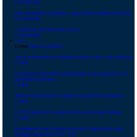
Отношения
Как соблазнить девушку, следуя простейшим правилам
Отношения
5 секретов чувственного секса
Отношения
Семья
Семья
Показать больше
Экс-возлюбленная Табакова вышла в свет с их дочерью
Семья
Кончаловский и Высоцкая четыре года скрывали, что
удочерили девочку
Семья
Жена Чадова показала фигуру в крошечном бикини
Семья
В РПЦ призвали женщин быть домашними феями
Семья
Цымбалюк-Романовская показала подросшую дочь,
которую назвала в честь отца