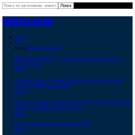
MENTALAR.RU
Главная
Мода
Мода
Показать больше
Шелковые бермуды — тренд лета-2026 для тех, кто
устал от льна
Мода
Двойная юбка — самый эффектный тренд, который
стоит попробовать каждой
Мода
Капри — самый спорный тренд года: как его носят Мур,
Лопес, Дженнер и другие звезды
Мода
Какие джинсы купить на осень-2026
Мода