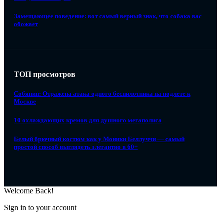
Замещающее поведение: вот самый верный знак, что собака вас
обожает
ТОП просмотров
Собянин: Отражена атака одного беспилотника на подлете к
Москве
10 охлаждающих кремов для душного мегаполиса
Белый брючный костюм как у Моники Беллуччи — самый
простой способ выглядеть элегантно в 60+
Welcome Back!
Sign in to your account