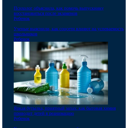
Психолог объяснила, как помочь выпускнику
восстановиться после экзаменов
Ребенок
Ученые выяснили, как соцсети влияют на успеваемость
школьников
Ребенок
Яркая бутылка, приятный запах: как бытовая химия
приводит детей в реанимацию
Ребенок