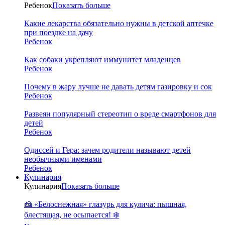
Ребенок
Показать больше
Какие лекарства обязательно нужны в детской аптечке
при поездке на дачу
Ребенок
Как собаки укрепляют иммунитет младенцев
Ребенок
Почему в жару лучше не давать детям газировку и сок
Ребенок
Развеян популярный стереотип о вреде смартфонов для
детей
Ребенок
Одиссей и Гера: зачем родители называют детей
необычными именами
Ребенок
Кулинария
Кулинария
Показать больше
🍰 «Белоснежная» глазурь для кулича: пышная,
блестящая, не осыпается! ❄️