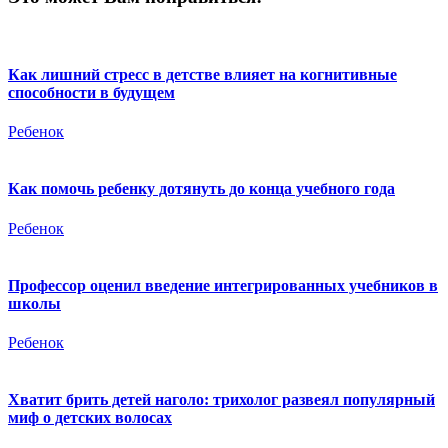
Как лишний стресс в детстве влияет на когнитивные
способности в будущем
Ребенок
Как помочь ребенку дотянуть до конца учебного года
Ребенок
Профессор оценил введение интегрированных учебников в
школы
Ребенок
Хватит брить детей наголо: трихолог развеял популярный
миф о детских волосах