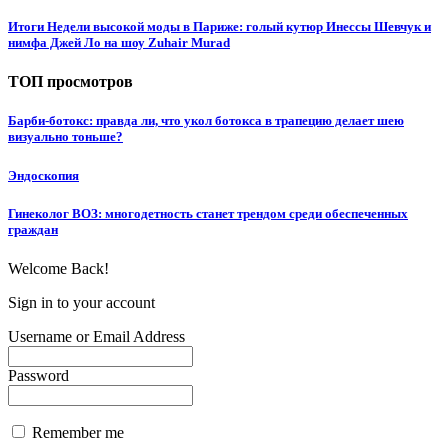
Итоги Недели высокой моды в Париже: голый кутюр Инессы Шевчук и
нимфа Джей Ло на шоу Zuhair Murad
ТОП просмотров
Барби-ботокс: правда ли, что укол ботокса в трапецию делает шею
визуально тоньше?
Эндоскопия
Гинеколог ВОЗ: многодетность станет трендом среди обеспеченных
граждан
Welcome Back!
Sign in to your account
Username or Email Address
Password
Remember me