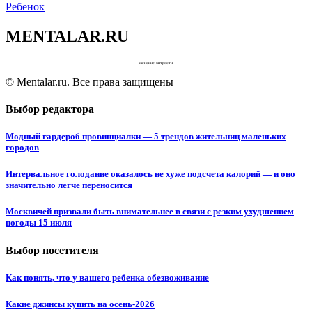
Ребенок
MENTALAR.RU
женские хитрости
© Mentalar.ru. Все права защищены
Выбор редактора
Модный гардероб провинциалки — 5 трендов жительниц маленьких
городов
Интервальное голодание оказалось не хуже подсчета калорий — и оно
значительно легче переносится
Москвичей призвали быть внимательнее в связи с резким ухудшением
погоды 15 июля
Выбор посетителя
Как понять, что у вашего ребенка обезвоживание
Какие джинсы купить на осень-2026