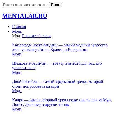
MENTALAR.RU
Главная
Мода
Мода
Показать больше
Как звезды носят бандану — самый модный аксессуар
лета: учимся у Липы, Кравиц и Кардашьян
Мода
Шелковые бермуды — тренд лета-2026 для тех, кто
устал от льна
Мода
Двойная юбка — самый эффектный тренд, который
стоит попробовать каждой
Мода
Капри — самый спорный тренд года: как его носят Мур,
Лопес, Дженнер и другие звезды
Мода