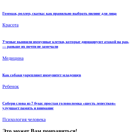
Гоммаж, роллер, скатка: как правильно выбрать пилинг для лица
Красота
Ученые выявили иммунные клетки, которые дирижируют атакой на рак,
— раньше их почти не замечали
Медицина
Как собаки укрепляют иммунитет младенцев
Ребенок
Собери слова из 7 букв: простая головоломка «шесть лепестков»
улучшает память и внимание
Психология человека
Это может Вам понравиться!