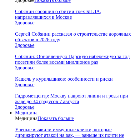
Здоровье
Показать больше
Собянин сообщил о сбитии трех БПЛА,
направлявшихся к Москве
Здоровье
Сергей Собянин рассказал о строительстве дорожных
объектов в 2026 году
Здоровье
Собянин: Обновленную Царскую набережную за год
посетили более восьми миллионов раз
Здоровье
Кашель у курильщиков: особенности и риски
Здоровье
Гидрометцентр: Москву накроют ливни и грозы при
жаре до 34 градусов 7 августа
Здоровье
Медицина
Медицина
Показать больше
Ученые выявили иммунные клетки, которые
дирижируют атакой на рак, — раньше их почти не