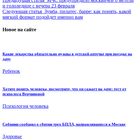
Предыдущая статья
МЧС предупредило москвичей о метели
и гололедице с вечера 23 февраля
Следующая статья
Зумба, пилатес, барре: как понять, какой
мягкий формат подойдет именно вам
Новое на сайте
Какие лекарства обязательно нужны в детской аптечке при поездке на
дачу
Ребенок
Хотите понять человека, посмотрите, что он сажает на даче: тест от
психолога Верчиновой
Психология человека
Собянин сообщил о сбитии трех БПЛА, направлявшихся к Москве
Здоровье