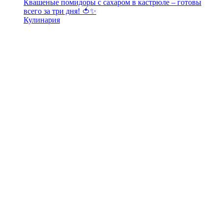
Квашеные помидоры с сахаром в кастрюле – готовы
всего за три дня! 🍅✨
Кулинария