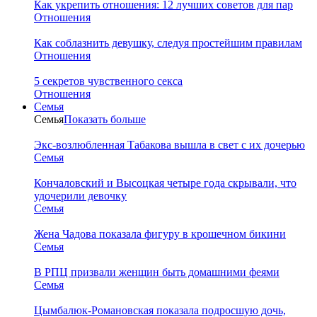
Как укрепить отношения: 12 лучших советов для пар
Отношения
Как соблазнить девушку, следуя простейшим правилам
Отношения
5 секретов чувственного секса
Отношения
Семья
Семья
Показать больше
Экс-возлюбленная Табакова вышла в свет с их дочерью
Семья
Кончаловский и Высоцкая четыре года скрывали, что
удочерили девочку
Семья
Жена Чадова показала фигуру в крошечном бикини
Семья
В РПЦ призвали женщин быть домашними феями
Семья
Цымбалюк-Романовская показала подросшую дочь,