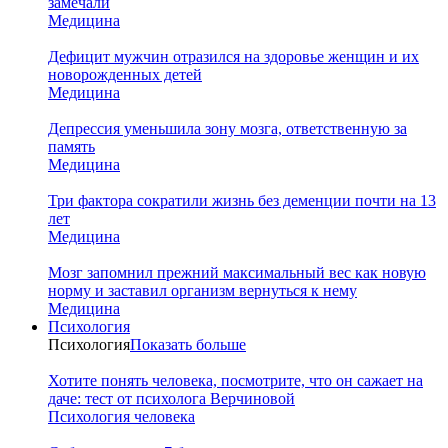
замечали
Медицина
Дефицит мужчин отразился на здоровье женщин и их
новорожденных детей
Медицина
Депрессия уменьшила зону мозга, ответственную за
память
Медицина
Три фактора сократили жизнь без деменции почти на 13
лет
Медицина
Мозг запомнил прежний максимальный вес как новую
норму и заставил организм вернуться к нему
Медицина
Психология
Психология
Показать больше
Хотите понять человека, посмотрите, что он сажает на
даче: тест от психолога Верчиновой
Психология человека