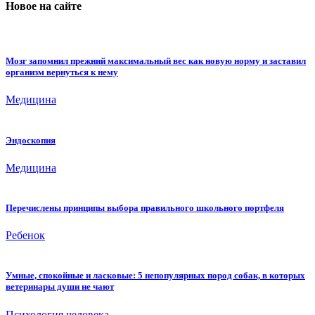
Новое на сайте
Мозг запомнил прежний максимальный вес как новую норму и заставил
организм вернуться к нему
Медицина
Эндоскопия
Медицина
Перечислены принципы выбора правильного школьного портфеля
Ребенок
Умные, спокойные и ласковые: 5 непопулярных пород собак, в которых
ветеринары души не чают
Психология человека