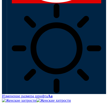
Изменение размера шрифта
Аа