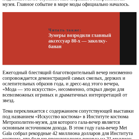
музея. Главное событие в мире моды официально началось.
Читать также:
Зумеры возродили главный
аксессуар 80-х — заколку-
банан
Ежегодный блестящий благотворительный вечер неизменно
сопровождается демонстрацией самых смелых, дерзких и
ослепительных образов года, и дресс-код этого вечера,
«Мода — это искусство», несомненно, открыл двери для
всевозможных игривых и драматичных интерпретаций от
звезд.
Тема перекликается с содержанием сопутствующей выставки
под названием «Искусство костюма» в Институте костюма
Метрополитен-музея, для которого гала-вечер является
основным источником дохода. В этом году гала-вечер Met
Gala собрал рекордные 42 миллиона долларов для Института
костюма, что больше прошлогоднего рекорда на 31 миллион