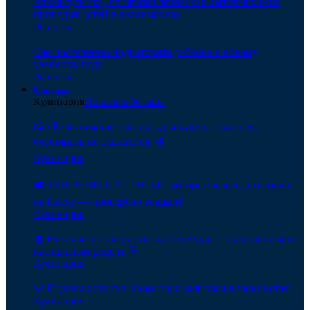
Яркая бутылка, приятный запах: как бытовая химия
приводит детей в реанимацию
Ребенок
Как постепенно подготовить ребенка к новому
учебному году
Ребенок
Кулинария
Кулинария
Показать больше
🍰 «Белоснежная» глазурь для кулича: пышная,
блестящая, не осыпается! ❄️
Кулинария
🕊️ ТРИ РЕЦЕПТА ПАСХИ, которые я всегда готовлю
на Пасху — проверено годами!
Кулинария
🧁 Нежная творожная пасха без муки — наш любимый
пасхальный рецепт 💛
Кулинария
🌸 Идеальная пасха: ароматная, мягкая и волокнистая
Кулинария