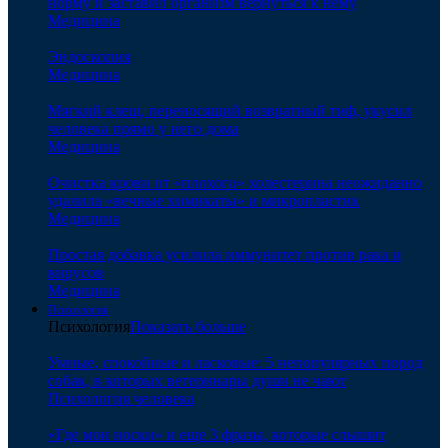
норму и заставил организм вернуться к нему
Медицина
Эндоскопия
Медицина
Мягкий клещ, переносящий возвратный тиф, укусил
человека прямо у него дома
Медицина
Очистка крови от «плохого» холестерина неожиданно
удалила «вечные химикаты» и микропластик
Медицина
Простая добавка усилила иммунитет против рака и
вирусов
Медицина
Психология
Психология
Показать больше
Умные, спокойные и ласковые: 5 непопулярных пород
собак, в которых ветеринары души не чают
Психология человека
«Где мои носки» и еще 3 фразы, которые слышит