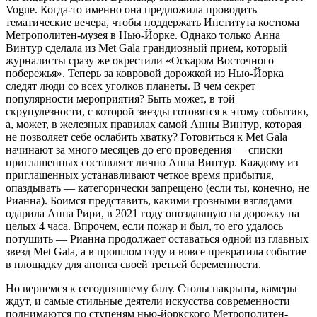
Vogue. Когда-то именно она предложила проводить
тематические вечера, чтобы поддержать Института костюма
Метрополитен-музея в Нью-Йорке. Однако только Анна
Винтур сделала из Met Gala грандиозный прием, который
журналисты сразу же окрестили «Оскаром Восточного
побережья». Теперь за ковровой дорожкой из Нью-Йорка
следят люди со всех уголков планеты. В чем секрет
популярности мероприятия? Быть может, в той
скрупулезности, с которой звезды готовятся к этому событию,
а, может, в железных правилах самой Анны Винтур, которая
не позволяет себе ослабить хватку? Готовиться к Met Gala
начинают за много месяцев до его проведения — списки
приглашенных составляет лично Анна Винтур. Каждому из
приглашенных устанавливают четкое время прибытия,
опаздывать — категорически запрещено (если ты, конечно, не
Рианна). Боимся представить, какими грозными взглядами
одарила Анна Рири, в 2021 году опоздавшую на дорожку на
целых 4 часа. Впрочем, если пожар и был, то его удалось
потушить — Рианна продолжает оставаться одной из главных
звезд Met Gala, а в прошлом году и вовсе превратила событие
в площадку для анонса своей третьей беременности.
Но вернемся к сегодняшнему балу. Столы накрыты, камеры
ждут, и самые стильные деятели искусства современности
поднимаются по ступеням нью-йоркского Метрополитен-