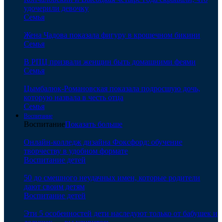
удочерили девочку
Семья
Жена Чадова показала фигуру в крошечном бикини
Семья
В РПЦ призвали женщин быть домашними феями
Семья
Цымбалюк-Романовская показала подросшую дочь,
которую назвала в честь отца
Семья
Воспитание
Воспитание
Показать больше
Онлайн-колледж дизайна Фоксфорд: обучение
творчеству в удобном формате
Воспитание детей
50 до смешного неудачных имен, которые родители
дают своим детям
Воспитание детей
Эти 5 особенностей дети наследуют только от бабушек и