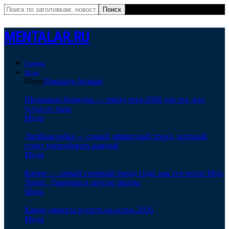
MENTALAR.RU
Главная
Мода
Мода
Показать больше
Шелковые бермуды — тренд лета-2026 для тех, кто
устал от льна
Мода
Двойная юбка — самый эффектный тренд, который
стоит попробовать каждой
Мода
Капри — самый спорный тренд года: как его носят Мур,
Лопес, Дженнер и другие звезды
Мода
Какие джинсы купить на осень-2026
Мода