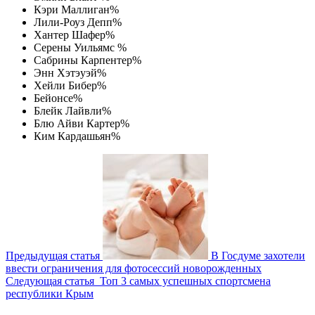
Кэри Маллиган%
Лили-Роуз Депп%
Хантер Шафер%
Серены Уильямс %
Сабрины Карпентер%
Энн Хэтэуэй%
Хейли Бибер%
Бейонсе%
Блейк Лайвли%
Блю Айви Картер%
Ким Кардашьян%
Предыдущая статья
В Госдуме захотели
ввести ограничения для фотосессий новорожденных
Следующая статья
Топ 3 самых успешных спортсмена
республики Крым