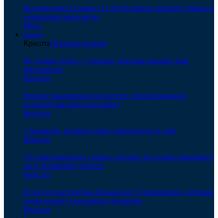
Восхождение Гальяно: 15 легендарных нарядов главного
сказочника мира моды
Мода
Красота
Красота
Показать больше
Не только стресс: 7 причин, которые мешают вам
высыпаться
Красота
Розовое шампанское на ногтях: летний маникюр,
который выглядит роскошно
Красота
7 ароматов, которые дарят уверенность в себе
Красота
10 термозащитных спреев, которые не только защищают,
но и увлажняют волосы
Красота
Если сил на спортзал больше нет: 6 тренировок, которые
снова помогут полюбить движение
Красота