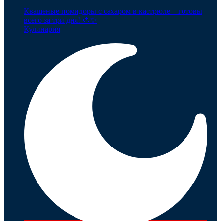
Квашеные помидоры с сахаром в кастрюле – готовы
всего за три дня! 🍅✨
Кулинария