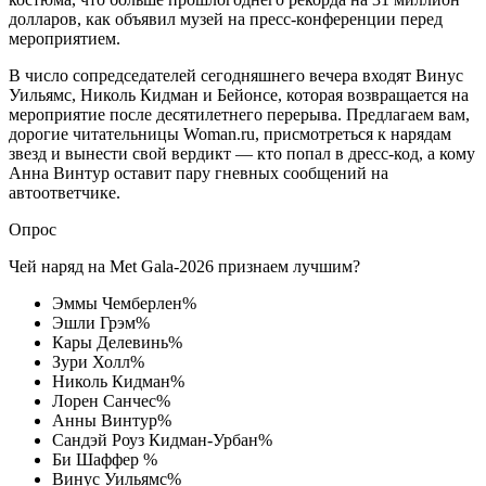
долларов, как объявил музей на пресс-конференции перед
мероприятием.
В число сопредседателей сегодняшнего вечера входят Винус
Уильямс, Николь Кидман и Бейонсе, которая возвращается на
мероприятие после десятилетнего перерыва. Предлагаем вам,
дорогие читательницы Woman.ru, присмотреться к нарядам
звезд и вынести свой вердикт — кто попал в дресс-код, а кому
Анна Винтур оставит пару гневных сообщений на
автоответчике.
Опрос
Чей наряд на Met Gala-2026 признаем лучшим?
Эммы Чемберлен%
Эшли Грэм%
Кары Делевинь%
Зури Холл%
Николь Кидман%
Лорен Санчес%
Анны Винтур%
Сандэй Роуз Кидман-Урбан%
Би Шаффер %
Винус Уильямс%