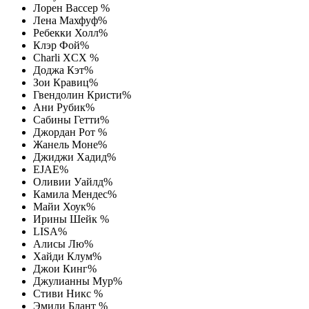
Лорен Вассер %
Лена Махфуф%
Ребекки Холл%
Клэр Фой%
Charli XCX %
Доджа Кэт%
Зои Кравиц%
Гвендолин Кристи%
Ани Рубик%
Сабины Гетти%
Джордан Рот %
Жанель Моне%
Джиджи Хадид%
EJAE%
Оливии Уайлд%
Камила Мендес%
Майи Хоук%
Ирины Шейк %
LISA%
Алисы Лю%
Хайди Клум%
Джои Кинг%
Джулианны Мур%
Стиви Никс %
Эмили Блант %