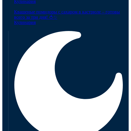
Кулинария
Квашеные помидоры с сахаром в кастрюле – готовы
всего за три дня! 🍅✨
Кулинария