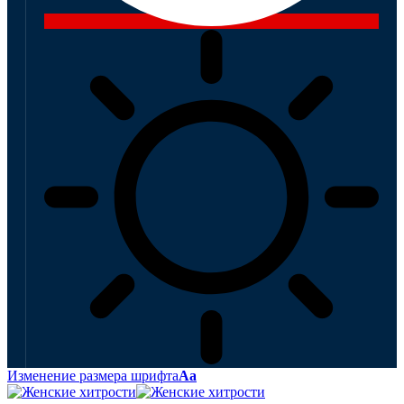
Изменение размера шрифта
Аа