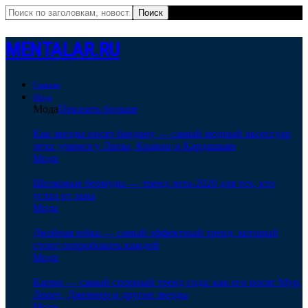
MENTALAR.RU
Главная
Мода
Мода
Показать больше
Как звезды носят бандану — самый модный аксессуар
лета: учимся у Липы, Кравиц и Кардашьян
Мода
Шелковые бермуды — тренд лета-2026 для тех, кто
устал от льна
Мода
Двойная юбка — самый эффектный тренд, который
стоит попробовать каждой
Мода
Капри — самый спорный тренд года: как его носят Мур,
Лопес, Дженнер и другие звезды
Мода