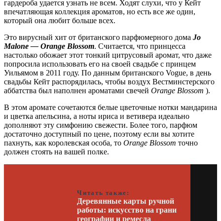
гардероба удается узнать не всем. Ходят слухи, что у Кейт
впечатляющая коллекция ароматов, но есть все же один,
который она любит больше всех.
Это вирусный хит от британского парфюмерного дома
Jo
Malone — Orange Blossom
. Считается, что принцесса
настолько обожает этот тонкий цитрусовый аромат, что даже
попросила использовать его на своей свадьбе с принцем
Уильямом в 2011 году. По данным британского Vogue, в день
свадьбы Кейт распорядилась, чтобы воздух Вестминстерского
аббатства был наполнен ароматами свечей
Orange Blossom
).
В этом аромате сочетаются белые цветочные нотки мандарина
и цветка апельсина, а ноты ириса и ветивера идеально
дополняют эту симфонию свежести. Более того, парфюм
достаточно доступный по цене, поэтому если вы хотите
пахнуть, как королевская особа, то
Orange Blossom
точно
должен стоять на вашей полке.
Читать также:
Деревянные карты ручной
работы: искусство на грани
географии и ремесла