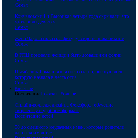
Семья
Кончаловский и Высоцкая четыре года скрывали, что
удочерили девочку
Семья
Жена Чадова показала фигуру в крошечном бикини
Семья
В РПЦ призвали женщин быть домашними феями
Семья
Цымбалюк-Романовская показала подросшую дочь,
которую назвала в честь отца
Семья
Воспитание
Воспитание
Показать больше
Онлайн-колледж дизайна Фоксфорд: обучение
творчеству в удобном формате
Воспитание детей
50 до смешного неудачных имен, которые родители
дают своим детям