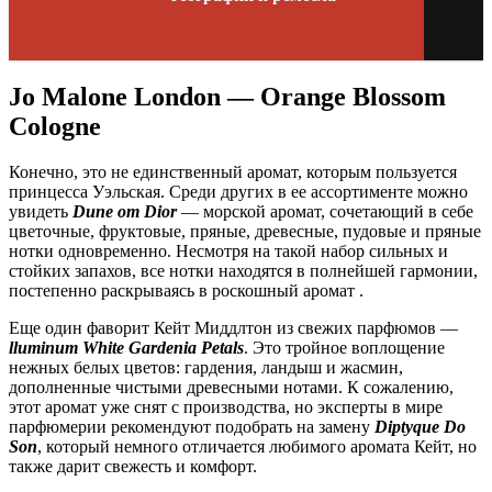
Jo Malone London — Orange Blossom
Cologne
Конечно, это не единственный аромат, которым пользуется
принцесса Уэльская. Среди других в ее ассортименте можно
увидеть
Dune от Dior
— морской аромат, сочетающий в себе
цветочные, фруктовые, пряные, древесные, пудовые и пряные
нотки одновременно. Несмотря на такой набор сильных и
стойких запахов, все нотки находятся в полнейшей гармонии,
постепенно раскрываясь в роскошный аромат .
Еще один фаворит Кейт Миддлтон из свежих парфюмов —
lluminum White Gardenia Petals
. Это тройное воплощение
нежных белых цветов: гардения, ландыш и жасмин,
дополненные чистыми древесными нотами. К сожалению,
этот аромат уже снят с производства, но эксперты в мире
парфюмерии рекомендуют подобрать на замену
Diptyque Do
Son
, который немного отличается любимого аромата Кейт, но
также дарит свежесть и комфорт.