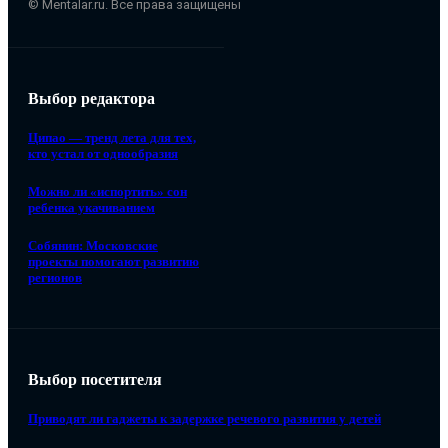
© Mentalar.ru. Все права защищены
Выбор редактора
Ципао — тренд лета для тех,
кто устал от однообразия
Можно ли «испортить» сон
ребенка укачиванием
Собянин: Московские
проекты помогают развитию
регионов
Выбор посетителя
Приводят ли гаджеты к задержке речевого развития у детей