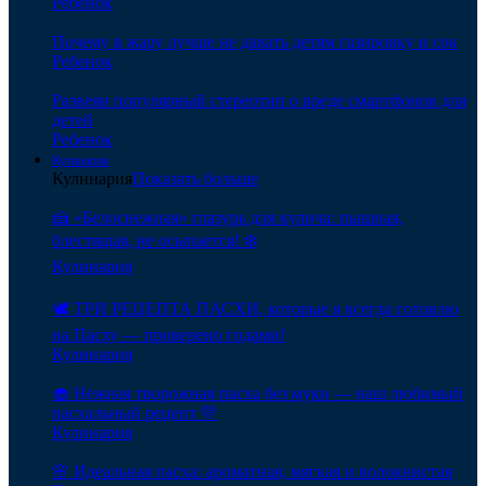
Ребенок
Почему в жару лучше не давать детям газировку и сок
Ребенок
Развеян популярный стереотип о вреде смартфонов для
детей
Ребенок
Кулинария
Кулинария
Показать больше
🍰 «Белоснежная» глазурь для кулича: пышная,
блестящая, не осыпается! ❄️
Кулинария
🕊️ ТРИ РЕЦЕПТА ПАСХИ, которые я всегда готовлю
на Пасху — проверено годами!
Кулинария
🧁 Нежная творожная пасха без муки — наш любимый
пасхальный рецепт 💛
Кулинария
🌸 Идеальная пасха: ароматная, мягкая и волокнистая