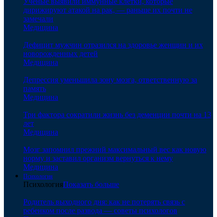
Ученые выявили иммунные клетки, которые
дирижируют атакой на рак, — раньше их почти не
замечали
Медицина
Дефицит мужчин отразился на здоровье женщин и их
новорожденных детей
Медицина
Депрессия уменьшила зону мозга, ответственную за
память
Медицина
Три фактора сократили жизнь без деменции почти на 13
лет
Медицина
Мозг запомнил прежний максимальный вес как новую
норму и заставил организм вернуться к нему
Медицина
Психология
Психология
Показать больше
Родитель выходного дня: как не потерять связь с
ребенком после развода — советы психологов