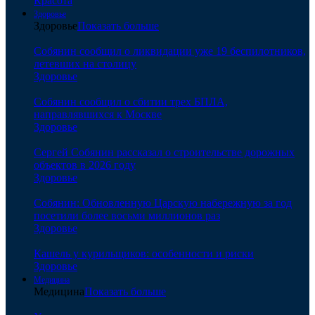
Красота
Здоровье
Здоровье
Показать больше
Собянин сообщил о ликвидации уже 19 беспилотников,
летевших на столицу
Здоровье
Собянин сообщил о сбитии трех БПЛА,
направлявшихся к Москве
Здоровье
Сергей Собянин рассказал о строительстве дорожных
объектов в 2026 году
Здоровье
Собянин: Обновленную Царскую набережную за год
посетили более восьми миллионов раз
Здоровье
Кашель у курильщиков: особенности и риски
Здоровье
Медицина
Медицина
Показать больше