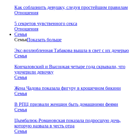
Как соблазнить девушку, следуя простейшим правилам
Отношения
5 секретов чувственного секса
Отношения
Семья
Семья
Показать больше
Экс-возлюбленная Табакова вышла в свет с их дочерью
Семья
Кончаловский и Высоцкая четыре года скрывали, что
удочерили девочку
Семья
Жена Чадова показала фигуру в крошечном бикини
Семья
В РПЦ призвали женщин быть домашними феями
Семья
Цымбалюк-Романовская показала подросшую дочь,
которую назвала в честь отца
Семья