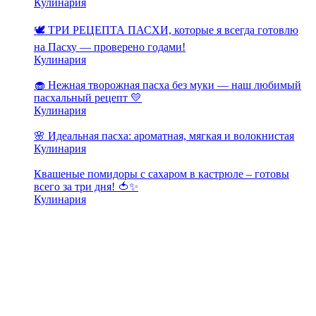
Кулинария
🕊️ ТРИ РЕЦЕПТА ПАСХИ, которые я всегда готовлю
на Пасху — проверено годами!
Кулинария
🧁 Нежная творожная пасха без муки — наш любимый
пасхальный рецепт 💛
Кулинария
🌸 Идеальная пасха: ароматная, мягкая и волокнистая
Кулинария
Квашеные помидоры с сахаром в кастрюле – готовы
всего за три дня! 🍅✨
Кулинария