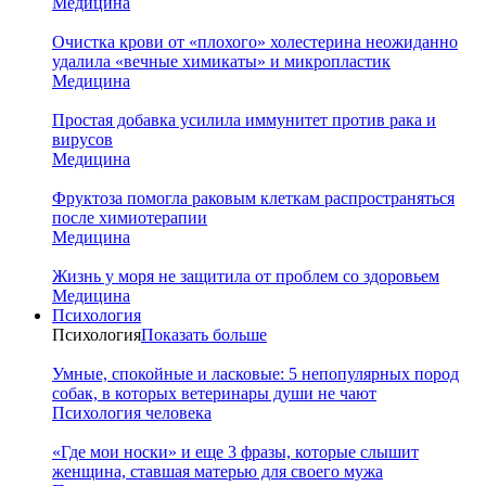
Медицина
Очистка крови от «плохого» холестерина неожиданно
удалила «вечные химикаты» и микропластик
Медицина
Простая добавка усилила иммунитет против рака и
вирусов
Медицина
Фруктоза помогла раковым клеткам распространяться
после химиотерапии
Медицина
Жизнь у моря не защитила от проблем со здоровьем
Медицина
Психология
Психология
Показать больше
Умные, спокойные и ласковые: 5 непопулярных пород
собак, в которых ветеринары души не чают
Психология человека
«Где мои носки» и еще 3 фразы, которые слышит
женщина, ставшая матерью для своего мужа