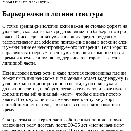
кожа себя не чувствует.
Барьер кожи и летняя текстура
С точки зрения физиологии кожи важен не столько формат на
упаковке, сколько то, как средство влияет на барьер и потерю
влаги. В исследованиях увлажняющих средств отдельно
рассматривают два эффекта: притяжение воды в верхние слои
и уменьшение ее неконтролируемого испарения. Гели хорошо
справляются с первым за счет увлажняющих компонентов, а
кремы и крем-гели лучше поддерживают второе — за счет
липидной части.
При высокой влажности и жаре плотная окклюзивная пленка
может быть лишней: кожа и так меньше отдает воду наружу. В
условиях кондиционированного офиса, сухого воздуха и
долгих перелетов, наоборот, легкого геля мало, и коже нужен
дополнительный липидный «зонт», чтобы снизить потерю
влаги. Поэтому один и тот же человек в отпуске у моря
спокойно живет на геле, а в офисе в городе возвращается к
крему .
С возрастом кожа теряет часть собственных липидов и хуже
удерживает воду, поэтому после 30–35 лет многие начинают
ощущать стянутость даже летом. В такой ситуации дневной