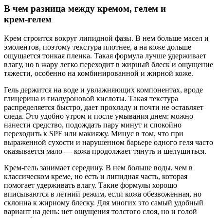
В чем разница между кремом, гелем и
крем‑гелем
Крем строится вокруг липидной фазы. В нем больше масел и
эмолентов, поэтому текстура плотнее, а на коже дольше
ощущается тонкая пленка. Такая формула лучше удерживает
влагу, но в жару легко переходит в жирный блеск и ощущение
тяжести, особенно на комбинированной и жирной коже.
Гель держится на воде и увлажняющих компонентах, вроде
глицерина и гиалуроновой кислоты. Такая текстура
распределяется быстро, дает прохладу и почти не оставляет
следа. Это удобно утром и после умывания днем: можно
нанести средство, подождать пару минут и спокойно
переходить к SPF или макияжу. Минус в том, что при
выраженной сухости и нарушенном барьере одного геля часто
оказывается мало — кожа продолжает тянуть и шелушиться.
Крем-гель занимает середину. В нем больше воды, чем в
классическом креме, но есть и липидная часть, которая
помогает удерживать влагу. Такие формулы хорошо
вписываются в летний режим, если кожа обезвоженная, но
склонна к жирному блеску. Для многих это самый удобный
вариант на день: нет ощущения толстого слоя, но и голой