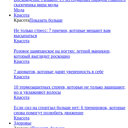
сказочника мира моды
Мода
Красота
Красота
Показать больше
Не только стресс: 7 причин, которые мешают вам
высыпаться
Красота
Розовое шампанское на ногтях: летний маникюр,
который выглядит роскошно
Красота
7 ароматов, которые дарят уверенность в себе
Красота
10 термозащитных спреев, которые не только защищают,
но и увлажняют волосы
Красота
Если сил на спортзал больше нет: 6 тренировок, которые
снова помогут полюбить движение
Красота
Здоровье