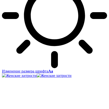
Изменение размера шрифта
Аа