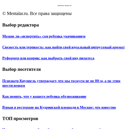
женские хитрости
© Mentalar.ru. Все права защищены
Выбор редактора
Можно ли «испортить» сон ребенка укачиванием
Свежесть или терпкость: как найти свой идеальный цитрусовый аромат
Реформер или коврик: как выбрать свой вид пилатеса
Выбор посетителя
Психиатр Кнуппель утверждает, что мы тоскуем не по 80-м, а по этим
шести вещам
Как понять, что у вашего ребенка обезвоживание
Взрыв в ресторане на Кудринской площади в Москве: что известно
ТОП просмотров