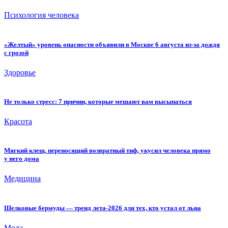
Психология человека
«Желтый» уровень опасности объявили в Москве 6 августа из-за дождя
с грозой
Здоровье
Не только стресс: 7 причин, которые мешают вам высыпаться
Красота
Мягкий клещ, переносящий возвратный тиф, укусил человека прямо
у него дома
Медицина
Шелковые бермуды — тренд лета-2026 для тех, кто устал от льна
Мода