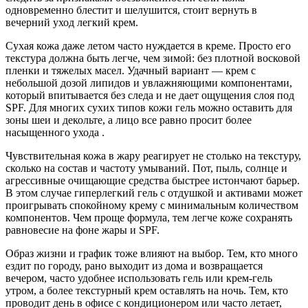
одновременно блестит и шелушится, стоит вернуть в
вечерний уход легкий крем.
Сухая кожа даже летом часто нуждается в креме. Просто его
текстура должна быть легче, чем зимой: без плотной восковой
пленки и тяжелых масел. Удачный вариант — крем с
небольшой дозой липидов и увлажняющими компонентами,
который впитывается без следа и не дает ощущения слоя под
SPF. Для многих сухих типов кожи гель можно оставить для
зоны шеи и декольте, а лицо все равно просит более
насыщенного ухода .
Чувствительная кожа в жару реагирует не столько на текстуру,
сколько на состав и частоту умываний. Пот, пыль, солнце и
агрессивные очищающие средства быстрее истончают барьер.
В этом случае гиперлегкий гель с отдушкой и активами может
проигрывать спокойному крему с минимальным количеством
компонентов. Чем проще формула, тем легче коже сохранять
равновесие на фоне жары и SPF.
Образ жизни и график тоже влияют на выбор. Тем, кто много
ездит по городу, рано выходит из дома и возвращается
вечером, часто удобнее использовать гель или крем-гель
утром, а более текстурный крем оставлять на ночь. Тем, кто
проводит день в офисе с кондиционером или часто летает,