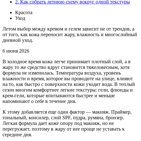
2.
Как собрать летнюю схему вокруг одной текстуры
Красота
Уход
Летом выбор между кремом и гелем зависит не от трендов, а
от того, как кожа переносит жару, влажность и многослойный
дневной уход.
6 июня 2026
В холодное время кожа легче принимает плотный слой, а в
жару то же средство вдруг становится тяжеловесным, хотя
формула не изменилась. Температура воздуха, уровень
влажности и время, которое вы проводите на улице, влияют
на то, как быстро с поверхности кожи уходит вода. В теплый
сезон многим комфортнее легкие текстуры: гели, флюиды и
крем-гели, которые впитываются быстрее и меньше
напоминают о себе в течение дня.
К этому добавляется еще один фактор — макияж. Праймер,
тональный, консилер, слой SPF, пудра, румяна, бронзер.
Легкая формула дает коже опору под макияж, но не
перегружает, поэтому в жару от нее проще не уставать к
середине дня.