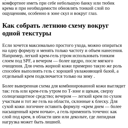
комфортнее иметь при себе небольшую банку или тюбик
крема и при необходимости обновлять тонкий слой по
ощущениям, особенно в зоне скул и вокруг глаз.
Как собрать летнюю схему вокруг
одной текстуры
Если хочется максимально простого ухода, можно опираться
на одну формулу и менять только частоту и объем нанесения.
Например, легкий крем-гель утром использовать тонким
слоем под SPF, а вечером — более щедро, после мягкого
очищения. Для очень жирной кожи примерно такую же роль
способен выполнять гель с хорошей увлажняющей базой, а
отдельный крем подключается только на зиму .
Более выверенная схема для комбинированной кожи выглядит
так: гель или крем-гель утром по Т-зоне и щекам, сверху
солнцезащитное средство; вечером — легкий крем по сухим
участкам и тот же гель на области, склонные к блеску. Для
сухой кожи логичнее оставить формулу «крем днем — более
насыщенный крем ночью», а гель применить точечно: как
слой под крем, в области шеи или декольте, где липидная
нагрузка может быть лишней.