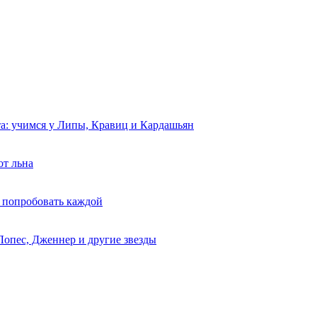
та: учимся у Липы, Кравиц и Кардашьян
от льна
 попробовать каждой
Лопес, Дженнер и другие звезды