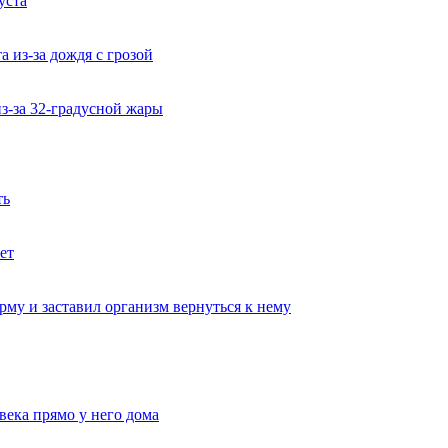
уста
 из-за дождя с грозой
из-за 32-градусной жары
ть
ет
му и заставил организм вернуться к нему
века прямо у него дома