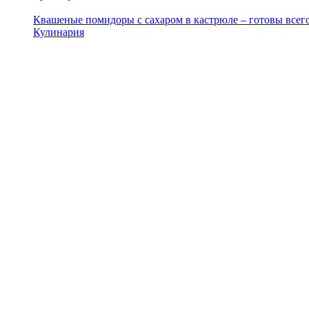
Квашеные помидоры с сахаром в кастрюле – готовы всего
Кулинария