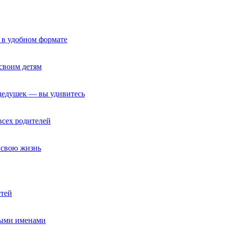
 в удобном формате
своим детям
 дедушек — вы удивитесь
всех родителей
т свою жизнь
етей
ными именами