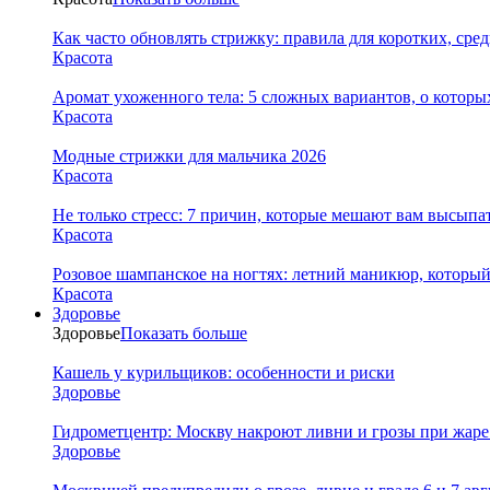
Как часто обновлять стрижку: правила для коротких, сре
Красота
Аромат ухоженного тела: 5 сложных вариантов, о которы
Красота
Модные стрижки для мальчика 2026
Красота
Не только стресс: 7 причин, которые мешают вам высыпа
Красота
Розовое шампанское на ногтях: летний маникюр, которы
Красота
Здоровье
Здоровье
Показать больше
Кашель у курильщиков: особенности и риски
Здоровье
Гидрометцентр: Москву накроют ливни и грозы при жаре 
Здоровье