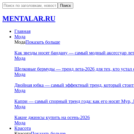
MENTALAR.RU
Главная
Мода
Мода
Показать больше
Как звезды носят бандану — самый модный аксессуар ле
Мода
Шелковые бермуды — тренд лета-2026 для тех, кто устал 
Мода
Двойная юбка — самый эффектный тренд, который стоит
Мода
Капри — самый спорный тренд года: как его носят Мур, 
Мода
Какие джинсы купить на осень-2026
Мода
Красота
Красота
Показать больше