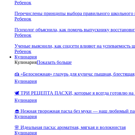
Ребенок
Перечислены принципы выбора правильного школьного 
Ребенок
Психолог объяснила, как помочь выпускнику восстановит
Ребенок
Ученые выяснили, как соцсети влияют на успеваемость 
Ребенок
Кулинария
Кулинария
Показать больше
🍰 «Белоснежная» глазурь для кулича: пышная, блестящая,
Кулинария
🕊️ ТРИ РЕЦЕПТА ПАСХИ, которые я всегда готовлю на 
Кулинария
🧁 Нежная творожная пасха без муки — наш любимый па
Кулинария
🌸 Идеальная пасха: ароматная, мягкая и волокнистая
Кулинария