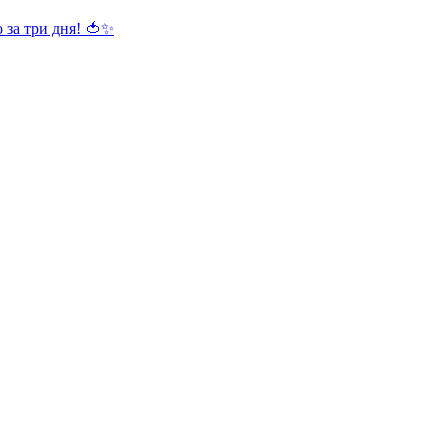
 за три дня! 🍅✨