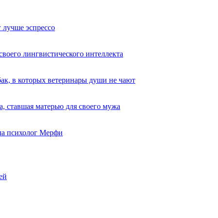
 лучше эспрессо
 своего лингвистического интеллекта
ак, в которых ветеринары души не чают
, ставшая матерью для своего мужа
ыла психолог Мерфи
ей