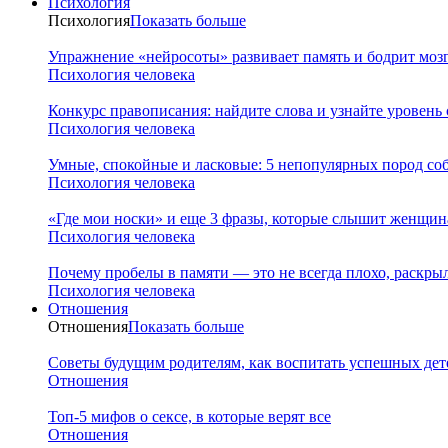
Психология
Психология
Показать больше
Упражнение «нейросоты» развивает память и бодрит мозг
Психология человека
Конкурс правописания: найдите слова и узнайте уровень
Психология человека
Умные, спокойные и ласковые: 5 непопулярных пород соб
Психология человека
«Где мои носки» и еще 3 фразы, которые слышит женщина
Психология человека
Почему пробелы в памяти — это не всегда плохо, раскр
Психология человека
Отношения
Отношения
Показать больше
Советы будущим родителям, как воспитать успешных дет
Отношения
Топ-5 мифов о сексе, в которые верят все
Отношения