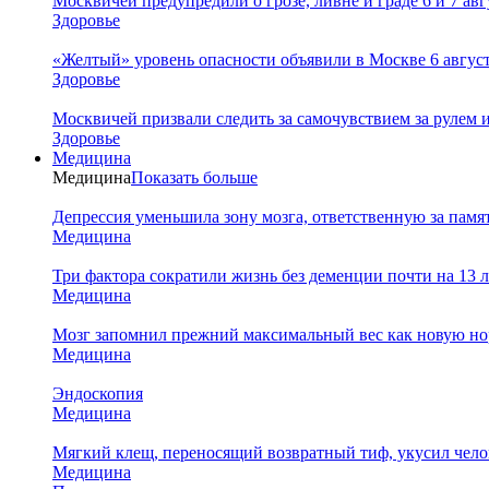
Москвичей предупредили о грозе, ливне и граде 6 и 7 авг
Здоровье
«Желтый» уровень опасности объявили в Москве 6 августа
Здоровье
Москвичей призвали следить за самочувствием за рулем 
Здоровье
Медицина
Медицина
Показать больше
Депрессия уменьшила зону мозга, ответственную за памя
Медицина
Три фактора сократили жизнь без деменции почти на 13 л
Медицина
Мозг запомнил прежний максимальный вес как новую нор
Медицина
Эндоскопия
Медицина
Мягкий клещ, переносящий возвратный тиф, укусил чело
Медицина