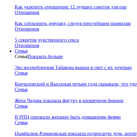
Как укрепить отношения: 12 лучших советов для пар
Отношения
Как соблазнить девушку, следуя простейшим правилам
Отношения
5 секретов чувственного секса
Отношения
Семья
Семья
Показать больше
Экс-возлюбленная Табакова вышла в свет с их дочерью
Семья
Кончаловский и Высоцкая четыре года скрывали, что уд
Семья
Жена Чадова показала фигуру в крошечном бикини
Семья
В РПЦ призвали женщин быть домашними феями
Семья
Цымбалюк-Романовская показала подросшую дочь, котору