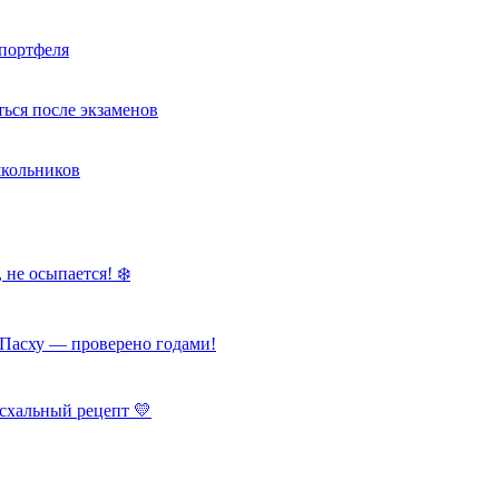
портфеля
ься после экзаменов
школьников
 не осыпается! ❄️
Пасху — проверено годами!
схальный рецепт 💛