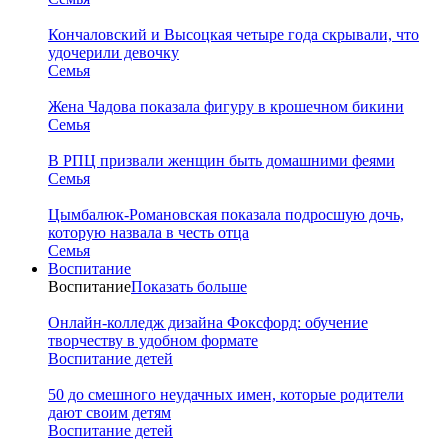
Кончаловский и Высоцкая четыре года скрывали, что
удочерили девочку
Семья
Жена Чадова показала фигуру в крошечном бикини
Семья
В РПЦ призвали женщин быть домашними феями
Семья
Цымбалюк-Романовская показала подросшую дочь,
которую назвала в честь отца
Семья
Воспитание
Воспитание
Показать больше
Онлайн-колледж дизайна Фоксфорд: обучение
творчеству в удобном формате
Воспитание детей
50 до смешного неудачных имен, которые родители
дают своим детям
Воспитание детей