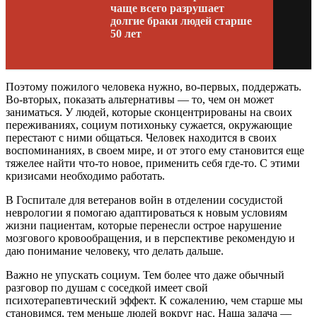
чаще всего разрушает
долгие браки людей старше
50 лет
Поэтому пожилого человека нужно, во-первых, поддержать.
Во-вторых, показать альтернативы — то, чем он может
заниматься. У людей, которые сконцентрированы на своих
переживаниях, социум потихоньку сужается, окружающие
перестают с ними общаться. Человек находится в своих
воспоминаниях, в своем мире, и от этого ему становится еще
тяжелее найти что-то новое, применить себя где-то. С этими
кризисами необходимо работать.
В Госпитале для ветеранов войн в отделении сосудистой
неврологии я помогаю адаптироваться к новым условиям
жизни пациентам, которые перенесли острое нарушение
мозгового кровообращения, и в перспективе рекомендую и
даю понимание человеку, что делать дальше.
Важно не упускать социум. Тем более что даже обычный
разговор по душам с соседкой имеет свой
психотерапевтический эффект. К сожалению, чем старше мы
становимся, тем меньше людей вокруг нас. Наша задача —