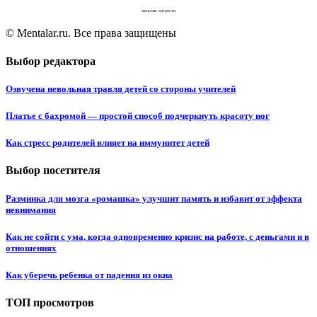
женские хитрости
© Mentalar.ru. Все права защищены
Выбор редактора
Озвучена невольная травля детей со стороны учителей
Платье с бахромой — простой способ подчеркнуть красоту ног
Как стресс родителей влияет на иммунитет детей
Выбор посетителя
Разминка для мозга «ромашка» улучшит память и избавит от эффекта
невнимания
Как не сойти с ума, когда одновременно кризис на работе, с деньгами и в
отношениях
Как уберечь ребенка от падения из окна
ТОП просмотров