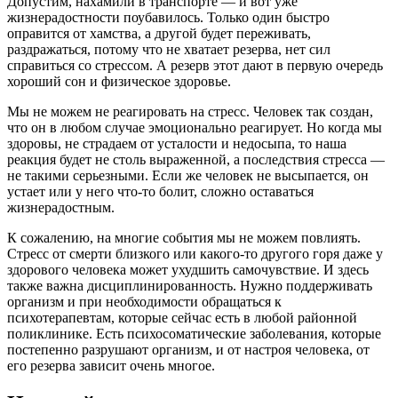
Допустим, нахамили в транспорте — и вот уже
жизнерадостности поубавилось. Только один быстро
оправится от хамства, а другой будет переживать,
раздражаться, потому что не хватает резерва, нет сил
справиться со стрессом. А резерв этот дают в первую очередь
хороший сон и физическое здоровье.
Мы не можем не реагировать на стресс. Человек так создан,
что он в любом случае эмоционально реагирует. Но когда мы
здоровы, не страдаем от усталости и недосыпа, то наша
реакция будет не столь выраженной, а последствия стресса —
не такими серьезными. Если же человек не высыпается, он
устает или у него что-то болит, сложно оставаться
жизнерадостным.
К сожалению, на многие события мы не можем повлиять.
Стресс от смерти близкого или какого-то другого горя даже у
здорового человека может ухудшить самочувствие. И здесь
также важна дисциплинированность. Нужно поддерживать
организм и при необходимости обращаться к
психотерапевтам, которые сейчас есть в любой районной
поликлинике. Есть психосоматические заболевания, которые
постепенно разрушают организм, и от настроя человека, от
его резерва зависит очень многое.