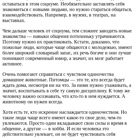
оставаться в этом социуме. Необязательно заставлять себя
знакомиться с новыми людьми, но нужно стараться общаться,
взаимодействовать. Например, в музеях, в театрах, на
выставках.
Чем дальше человек от социума, тем сложнее заводить новые
знакомства — навыки общения потихоньку утрачиваются.
Поэтому нужно их практиковать. Кстати, доказано, что
пожилые люди, которые чаще общаются с молодежью, имеют
более широкий словарный запас, их речь богаче и они лучше
понимают современный юмор, а значит, их мозг работает
активнее.
Очень помогают справиться с чувством одиночества
домашние животные. Питомцы — это те, кто всегда будет
ждать дома, несмотря ни на что. За ними нужно ухаживать, а
значит, воспитывать в себе ту самую дисциплину. К тому же
человеку важно осознавать, что кто-то в нем нуждается. А
животному он нужен всегда.
Хотя есть те, кто искренне наслаждается одиночеством. Но
такие люди чаще всего имеют какое-то свое дело, чем-то
увлекаются. Просто одни вкладывают свои силы и время в
общение, а другие — в хобби. И если человека это
действительно увлекает, он не будет чувствовать себя