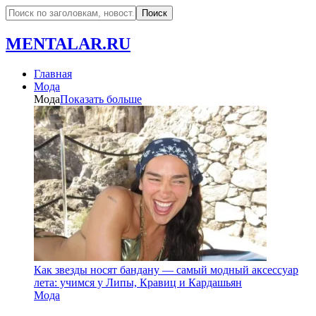
MENTALAR.RU
Главная
Мода
Мода
Показать больше
Как звезды носят бандану — самый модный аксессуар
лета: учимся у Липы, Кравиц и Кардашьян
Мода