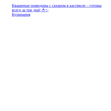
Квашеные помидоры с сахаром в кастрюле – готовы
всего за три дня! 🍅✨
Кулинария