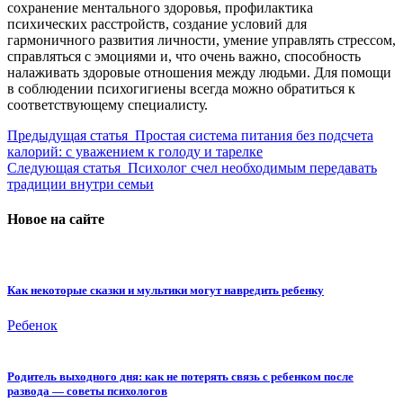
сохранение ментального здоровья, профилактика
психических расстройств, создание условий для
гармоничного развития личности, умение управлять стрессом,
справляться с эмоциями и, что очень важно, способность
налаживать здоровые отношения между людьми. Для помощи
в соблюдении психогигиены всегда можно обратиться к
соответствующему специалисту.
Предыдущая статья
Простая система питания без подсчета
калорий: с уважением к голоду и тарелке
Следующая статья
Психолог счел необходимым передавать
традиции внутри семьи
Новое на сайте
Как некоторые сказки и мультики могут навредить ребенку
Ребенок
Родитель выходного дня: как не потерять связь с ребенком после
развода — советы психологов