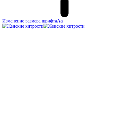
Изменение размера шрифта
Аа