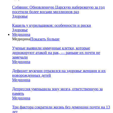
Собянин: Обновленную Царскую набережную за год
посетили более восьми миллионов раз
Здоровье
Кашель у курильщиков: особенности и риски
Здоровье
Медицина
Медицина
Показать больше
Ученые выявили иммунные клетки, которые
дирижируют атакой на рак, — раньше их почти не
замечали
Медицина
Дефицит мужчин отразился на здоровье женщин и их
новорожденных детей
Медицина
Депрессия уменьшила зону мозга, ответственную за
память
Медицина
Три фактора сократили жизнь без деменции почти на 13
лет