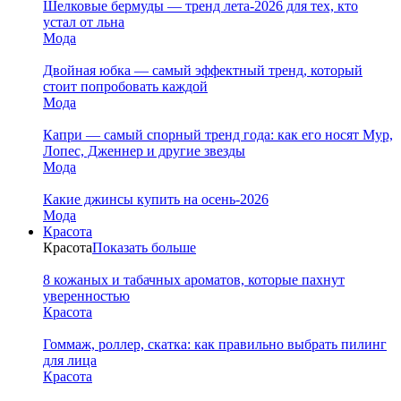
Шелковые бермуды — тренд лета-2026 для тех, кто
устал от льна
Мода
Двойная юбка — самый эффектный тренд, который
стоит попробовать каждой
Мода
Капри — самый спорный тренд года: как его носят Мур,
Лопес, Дженнер и другие звезды
Мода
Какие джинсы купить на осень-2026
Мода
Красота
Красота
Показать больше
8 кожаных и табачных ароматов, которые пахнут
уверенностью
Красота
Гоммаж, роллер, скатка: как правильно выбрать пилинг
для лица
Красота