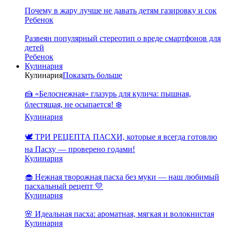
Почему в жару лучше не давать детям газировку и сок
Ребенок
Развеян популярный стереотип о вреде смартфонов для
детей
Ребенок
Кулинария
Кулинария
Показать больше
🍰 «Белоснежная» глазурь для кулича: пышная,
блестящая, не осыпается! ❄️
Кулинария
🕊️ ТРИ РЕЦЕПТА ПАСХИ, которые я всегда готовлю
на Пасху — проверено годами!
Кулинария
🧁 Нежная творожная пасха без муки — наш любимый
пасхальный рецепт 💛
Кулинария
🌸 Идеальная пасха: ароматная, мягкая и волокнистая
Кулинария