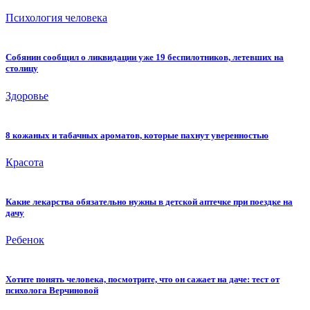
Психология человека
Собянин сообщил о ликвидации уже 19 беспилотников, летевших на
столицу
Здоровье
8 кожаных и табачных ароматов, которые пахнут уверенностью
Красота
Какие лекарства обязательно нужны в детской аптечке при поездке на
дачу
Ребенок
Хотите понять человека, посмотрите, что он сажает на даче: тест от
психолога Верчиновой