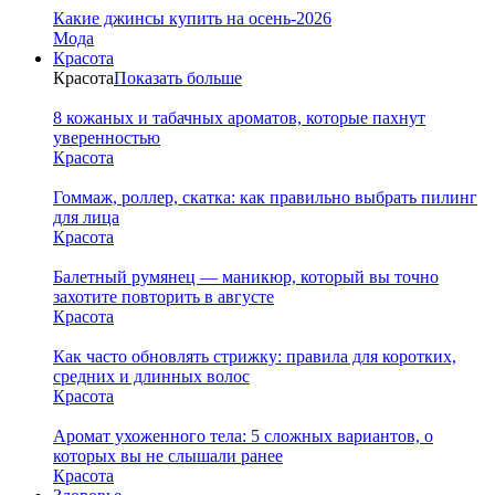
Какие джинсы купить на осень-2026
Мода
Красота
Красота
Показать больше
8 кожаных и табачных ароматов, которые пахнут
уверенностью
Красота
Гоммаж, роллер, скатка: как правильно выбрать пилинг
для лица
Красота
Балетный румянец — маникюр, который вы точно
захотите повторить в августе
Красота
Как часто обновлять стрижку: правила для коротких,
средних и длинных волос
Красота
Аромат ухоженного тела: 5 сложных вариантов, о
которых вы не слышали ранее
Красота