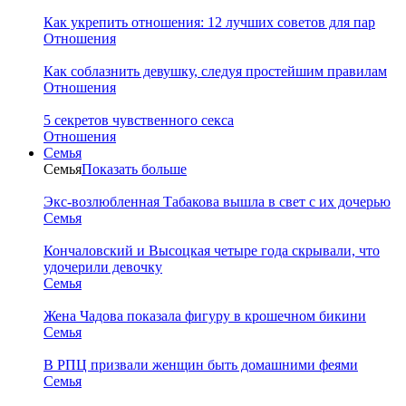
Как укрепить отношения: 12 лучших советов для пар
Отношения
Как соблазнить девушку, следуя простейшим правилам
Отношения
5 секретов чувственного секса
Отношения
Семья
Семья
Показать больше
Экс-возлюбленная Табакова вышла в свет с их дочерью
Семья
Кончаловский и Высоцкая четыре года скрывали, что
удочерили девочку
Семья
Жена Чадова показала фигуру в крошечном бикини
Семья
В РПЦ призвали женщин быть домашними феями
Семья