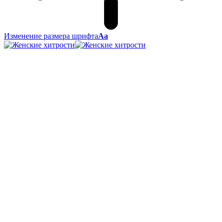
Изменение размера шрифта
Аа