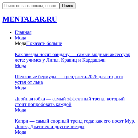
MENTALAR.RU
Главная
Мода
Мода
Показать больше
Как звезды носят бандану — самый модный аксессуар
лета: учимся у Липы, Кравиц и Кардашьян
Мода
Шелковые бермуды — тренд лета-2026 для тех, кто
устал от льна
Мода
Двойная юбка — самый эффектный тренд, который
стоит попробовать каждой
Мода
Капри — самый спорный тренд года: как его носят Мур,
Лопес, Дженнер и другие звезды
Мода