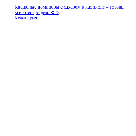
Квашеные помидоры с сахаром в кастрюле – готовы
всего за три дня! 🍅✨
Кулинария