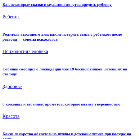
Как некоторые сказки и мультики могут навредить ребенку
Ребенок
Родитель выходного дня: как не потерять связь с ребенком после
развода — советы психологов
Психология человека
Собянин сообщил о ликвидации уже 19 беспилотников, летевших на
столицу
Здоровье
8 кожаных и табачных ароматов, которые пахнут уверенностью
Красота
Какие лекарства обязательно нужны в детской аптечке при поездке на
дачу