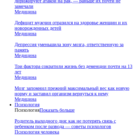
дирижируют атакой на рак, — раньше их почти не
замечали
Медицина
Дефицит мужчин отразился на здоровье женщин и их
новорожденных детей
Медицина
Депрессия уменьшила зону мозга, ответственную за
память
Медицина
Три фактора сократили жизнь без деменции почти на 13
лет
Медицина
Мозг запомнил прежний максимальный вес как новую
норму и заставил организм вернуться к нему
Медицина
Психология
Психология
Показать больше
Родитель выходного дня: как не потерять связь с
ребенком после развода — советы психологов
Психология человека