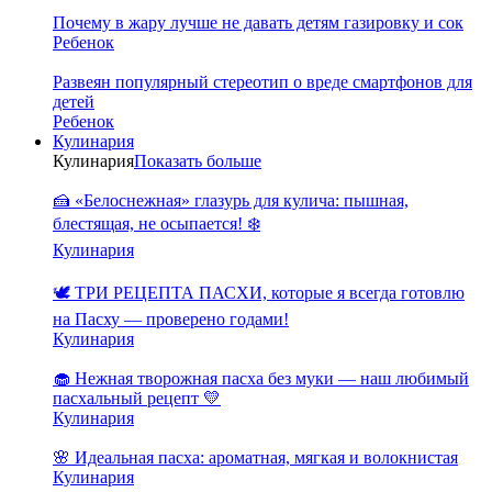
Почему в жару лучше не давать детям газировку и сок
Ребенок
Развеян популярный стереотип о вреде смартфонов для
детей
Ребенок
Кулинария
Кулинария
Показать больше
🍰 «Белоснежная» глазурь для кулича: пышная,
блестящая, не осыпается! ❄️
Кулинария
🕊️ ТРИ РЕЦЕПТА ПАСХИ, которые я всегда готовлю
на Пасху — проверено годами!
Кулинария
🧁 Нежная творожная пасха без муки — наш любимый
пасхальный рецепт 💛
Кулинария
🌸 Идеальная пасха: ароматная, мягкая и волокнистая
Кулинария