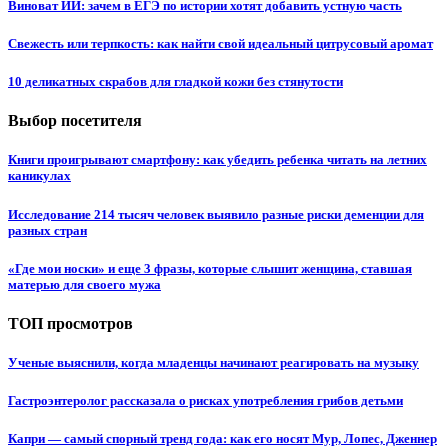
Виноват ИИ: зачем в ЕГЭ по истории хотят добавить устную часть
Свежесть или терпкость: как найти свой идеальный цитрусовый аромат
10 деликатных скрабов для гладкой кожи без стянутости
Выбор посетителя
Книги проигрывают смартфону: как убедить ребенка читать на летних
каникулах
Исследование 214 тысяч человек выявило разные риски деменции для
разных стран
«Где мои носки» и еще 3 фразы, которые слышит женщина, ставшая
матерью для своего мужа
ТОП просмотров
Ученые выяснили, когда младенцы начинают реагировать на музыку
Гастроэнтеролог рассказала о рисках употребления грибов детьми
Капри — самый спорный тренд года: как его носят Мур, Лопес, Дженнер