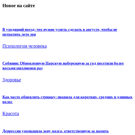
Новое на сайте
В уходящий поезд: что нужно успеть сделать в августе, чтобы не
потратить лето зря
Психология человека
Собянин: Обновленную Царскую набережную за год посетили более
восьми миллионов раз
Здоровье
Как часто обновлять стрижку: правила для коротких, средних и длинных
волос
Красота
Депрессия уменьшила зону мозга, ответственную за память