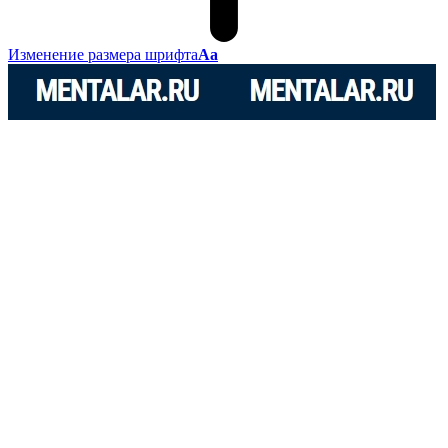
Изменение размера шрифта
Аа