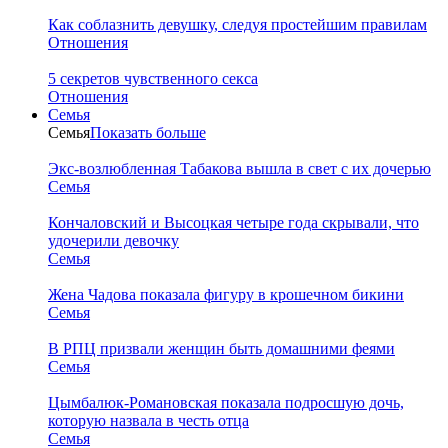
Как соблазнить девушку, следуя простейшим правилам
Отношения
5 секретов чувственного секса
Отношения
Семья
Семья
Показать больше
Экс-возлюбленная Табакова вышла в свет с их дочерью
Семья
Кончаловский и Высоцкая четыре года скрывали, что
удочерили девочку
Семья
Жена Чадова показала фигуру в крошечном бикини
Семья
В РПЦ призвали женщин быть домашними феями
Семья
Цымбалюк-Романовская показала подросшую дочь,
которую назвала в честь отца
Семья