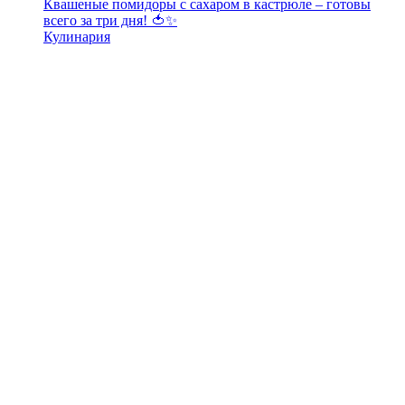
Квашеные помидоры с сахаром в кастрюле – готовы
всего за три дня! 🍅✨
Кулинария