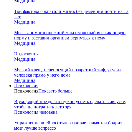
Медицина
Три фактора сократили жизнь без деменции почти на 13
лет
Медицина
Мозг запомнил прежний максимальный вес как новую
норму и заставил организм вернуться к нему
Медицина
Эндоскопия
Медицина
Мягкий клещ, переносящий возвратный тиф, укусил
человека прямо у него дома
Медицина
Психология
Психология
Показать больше
В уходящий поезд: что нужно успеть сделать в августе,
чтобы не потратить лето зря
Психология человека
Упражнение «нейросоты» развивает память и бодрит
мозг лучше эспрессо