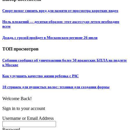
Спорт помог снизить вред для памяти от просмотра коротких видео
Ноль вложений — десятки образов: этот аксессуар летом необходим
всем
Дождь с грозой пройдет в Московском регионе 26 июля
ТОП просмотров
Собянин сообщил об уничтожении более 50 вражеских БПЛА на подлете
к Москве
Как улучшить качество жизни ребенка с РАС
10 стрижек для пушистых волос: техники для создания формы
Welcome Back!
Sign in to your account
Username or Email Address
Password