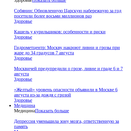
Здоровье
Показать больше
Собянин: Обновленную Царскую набережную за год
посетили более восьми миллионов раз
Здоровье
Кашель у курильщиков: особенности и риски
Здоровье
Гидрометцентр: Москву накроют ливни и грозы при
жаре до 34 градусов 7 августа
Здоровье
Москвичей предупредили о грозе, ливне и граде 6 и 7
августа
Здоровье
«Желтый» уровень опасности объявили в Москве 6
августа из-за дождя с грозой
Здоровье
Медицина
Медицина
Показать больше
Депрессия уменьшила зону мозга, ответственную за
память