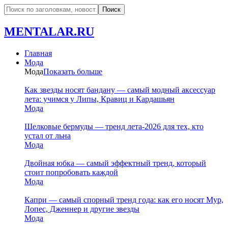
MENTALAR.RU
Главная
Мода
Мода
Показать больше
Как звезды носят бандану — самый модный аксессуар
лета: учимся у Липы, Кравиц и Кардашьян
Мода
Шелковые бермуды — тренд лета-2026 для тех, кто
устал от льна
Мода
Двойная юбка — самый эффектный тренд, который
стоит попробовать каждой
Мода
Капри — самый спорный тренд года: как его носят Мур,
Лопес, Дженнер и другие звезды
Мода