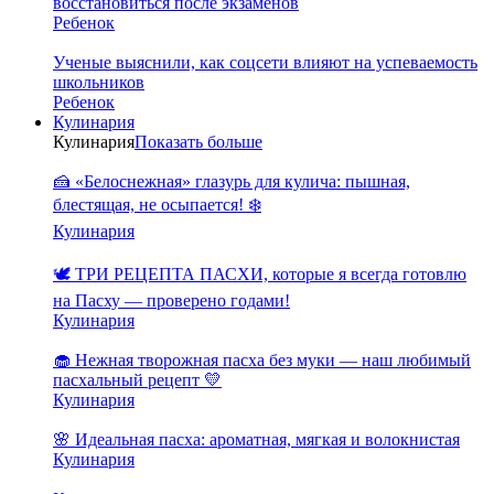
восстановиться после экзаменов
Ребенок
Ученые выяснили, как соцсети влияют на успеваемость
школьников
Ребенок
Кулинария
Кулинария
Показать больше
🍰 «Белоснежная» глазурь для кулича: пышная,
блестящая, не осыпается! ❄️
Кулинария
🕊️ ТРИ РЕЦЕПТА ПАСХИ, которые я всегда готовлю
на Пасху — проверено годами!
Кулинария
🧁 Нежная творожная пасха без муки — наш любимый
пасхальный рецепт 💛
Кулинария
🌸 Идеальная пасха: ароматная, мягкая и волокнистая
Кулинария