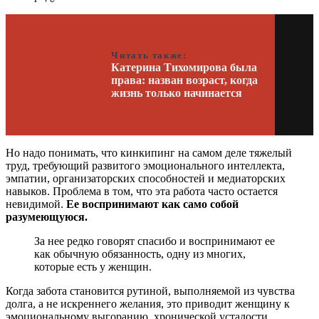
Читать также:
Катерина Тихомирова была
права: назван возраст, когда
жизнь только начинается
Но надо понимать, что кинкипинг на самом деле тяжелый
труд, требующий развитого эмоционального интеллекта,
эмпатии, организаторских способностей и медиаторских
навыков. Проблема в том, что эта работа часто остается
невидимой.
Ее воспринимают как само собой
разумеющуюся.
За нее редко говорят спасибо и воспринимают ее
как обычную обязанность, одну из многих,
которые есть у женщин.
Когда забота становится рутиной, выполняемой из чувства
долга, а не искреннего желания, это приводит женщину к
эмоциональному выгоранию, хронической усталости,