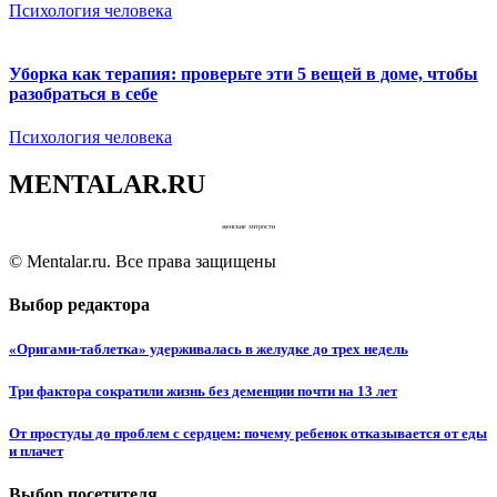
Психология человека
Уборка как терапия: проверьте эти 5 вещей в доме, чтобы
разобраться в себе
Психология человека
MENTALAR.RU
женские хитрости
© Mentalar.ru. Все права защищены
Выбор редактора
«Оригами-таблетка» удерживалась в желудке до трех недель
Три фактора сократили жизнь без деменции почти на 13 лет
От простуды до проблем с сердцем: почему ребенок отказывается от еды
и плачет
Выбор посетителя