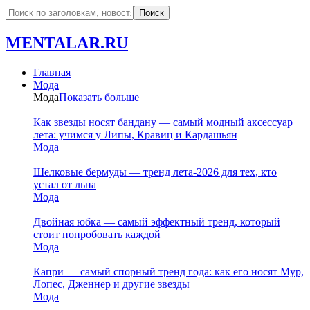
MENTALAR.RU
Главная
Мода
Мода
Показать больше
Как звезды носят бандану — самый модный аксессуар
лета: учимся у Липы, Кравиц и Кардашьян
Мода
Шелковые бермуды — тренд лета-2026 для тех, кто
устал от льна
Мода
Двойная юбка — самый эффектный тренд, который
стоит попробовать каждой
Мода
Капри — самый спорный тренд года: как его носят Мур,
Лопес, Дженнер и другие звезды
Мода