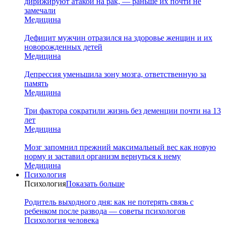
дирижируют атакой на рак, — раньше их почти не
замечали
Медицина
Дефицит мужчин отразился на здоровье женщин и их
новорожденных детей
Медицина
Депрессия уменьшила зону мозга, ответственную за
память
Медицина
Три фактора сократили жизнь без деменции почти на 13
лет
Медицина
Мозг запомнил прежний максимальный вес как новую
норму и заставил организм вернуться к нему
Медицина
Психология
Психология
Показать больше
Родитель выходного дня: как не потерять связь с
ребенком после развода — советы психологов
Психология человека