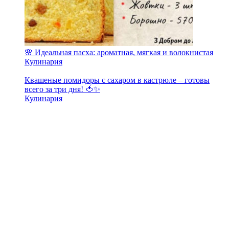
🌸 Идеальная пасха: ароматная, мягкая и волокнистая
Кулинария
Квашеные помидоры с сахаром в кастрюле – готовы
всего за три дня! 🍅✨
Кулинария