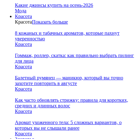
Какие джинсы купить на осень-2026
Мода
Красота
Красота
Показать больше
8 кожаных и табачных ароматов, которые пахнут
уверенностью
Красота
Гоммаж, роллер, скатка: как правильно выбрать пилинг
для лица
Красота
Балетный румянец — маникюр, который вы точно
захотите повторить в августе
Красота
Как часто обновлять стрижку: правила для коротких,
средних и длинных волос
Красота
Аромат ухоженного тела: 5 сложных вариантов, о
которых вы не слышали ранее
Красота