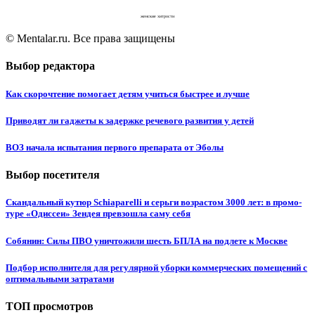
женские хитрости
© Mentalar.ru. Все права защищены
Выбор редактора
Как скорочтение помогает детям учиться быстрее и лучше
Приводят ли гаджеты к задержке речевого развития у детей
ВОЗ начала испытания первого препарата от Эболы
Выбор посетителя
Скандальный кутюр Schiaparelli и серьги возрастом 3000 лет: в промо-
туре «Одиссеи» Зендея превзошла саму себя
Собянин: Силы ПВО уничтожили шесть БПЛА на подлете к Москве
Подбор исполнителя для регулярной уборки коммерческих помещений с
оптимальными затратами
ТОП просмотров