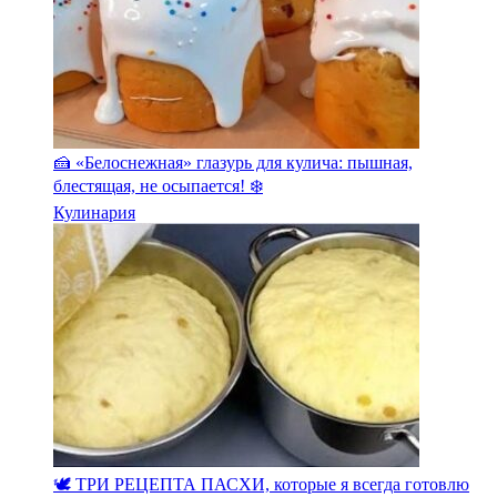
🍰 «Белоснежная» глазурь для кулича: пышная,
блестящая, не осыпается! ❄️
Кулинария
🕊️ ТРИ РЕЦЕПТА ПАСХИ, которые я всегда готовлю