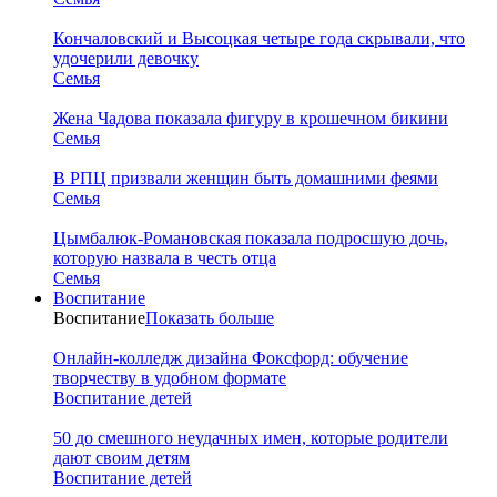
Кончаловский и Высоцкая четыре года скрывали, что
удочерили девочку
Семья
Жена Чадова показала фигуру в крошечном бикини
Семья
В РПЦ призвали женщин быть домашними феями
Семья
Цымбалюк-Романовская показала подросшую дочь,
которую назвала в честь отца
Семья
Воспитание
Воспитание
Показать больше
Онлайн-колледж дизайна Фоксфорд: обучение
творчеству в удобном формате
Воспитание детей
50 до смешного неудачных имен, которые родители
дают своим детям
Воспитание детей