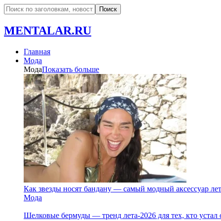
MENTALAR.RU
Главная
Мода
Мода
Показать больше
Как звезды носят бандану — самый модный аксессуар ле
Мода
Шелковые бермуды — тренд лета-2026 для тех, кто устал 