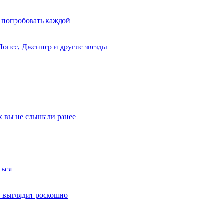
 попробовать каждой
Лопес, Дженнер и другие звезды
х вы не слышали ранее
ться
й выглядит роскошно