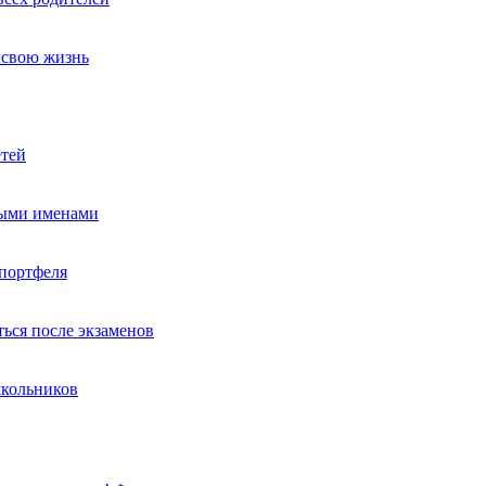
т свою жизнь
етей
ными именами
портфеля
ься после экзаменов
школьников