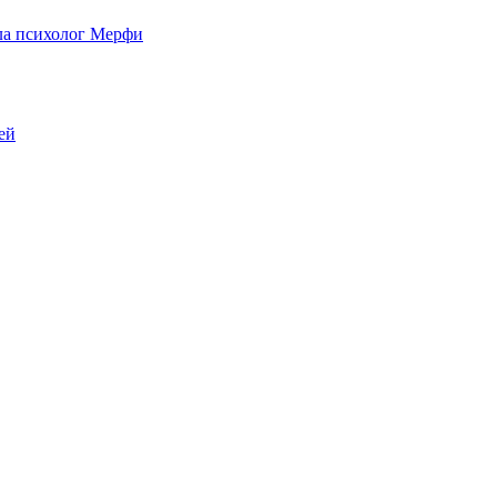
ыла психолог Мерфи
ей