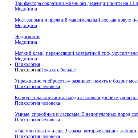
Три фактора сократили жизнь без деменции почти на 13 л
Медицина
Мозг запомнил прежний максимальный вес как новую нор
Медицина
Эндоскопия
Медицина
Мягкий клещ, переносящий возвратный тиф, укусил чело
Медицина
Психология
Психология
Показать больше
Упражнение «нейросоты» развивает память и бодрит мозг
Психология человека
Конкурс правописания: найдите слова и узнайте уровень
Психология человека
Умные, спокойные и ласковые: 5 непопулярных пород соб
Психология человека
«Где мои носки» и еще 3 фразы, которые слышит женщина
Психология человека