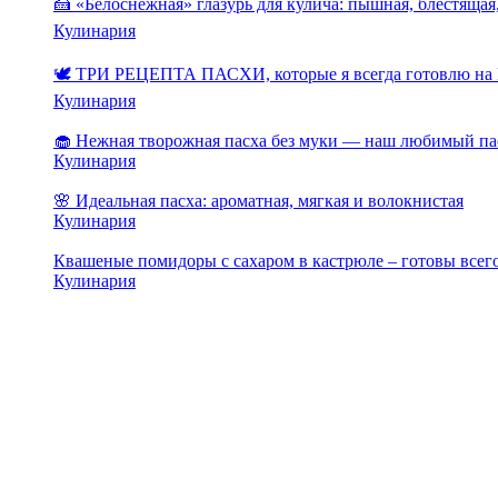
🍰 «Белоснежная» глазурь для кулича: пышная, блестящая,
Кулинария
🕊️ ТРИ РЕЦЕПТА ПАСХИ, которые я всегда готовлю на 
Кулинария
🧁 Нежная творожная пасха без муки — наш любимый па
Кулинария
🌸 Идеальная пасха: ароматная, мягкая и волокнистая
Кулинария
Квашеные помидоры с сахаром в кастрюле – готовы всего
Кулинария