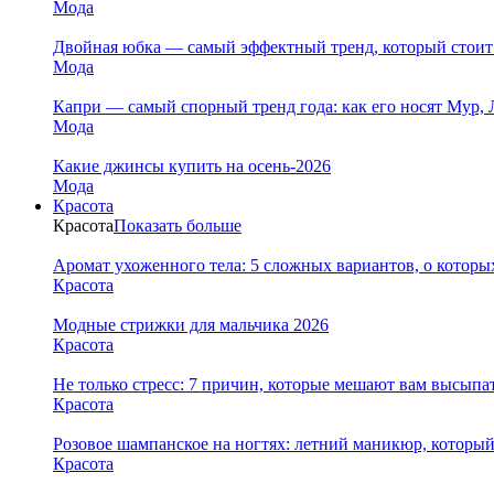
Мода
Двойная юбка — самый эффектный тренд, который стоит
Мода
Капри — самый спорный тренд года: как его носят Мур, 
Мода
Какие джинсы купить на осень-2026
Мода
Красота
Красота
Показать больше
Аромат ухоженного тела: 5 сложных вариантов, о которы
Красота
Модные стрижки для мальчика 2026
Красота
Не только стресс: 7 причин, которые мешают вам высыпа
Красота
Розовое шампанское на ногтях: летний маникюр, которы
Красота