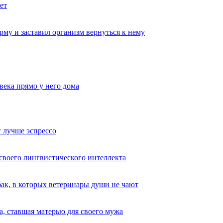
ет
му и заставил организм вернуться к нему
века прямо у него дома
 лучше эспрессо
 своего лингвистического интеллекта
ак, в которых ветеринары души не чают
, ставшая матерью для своего мужа