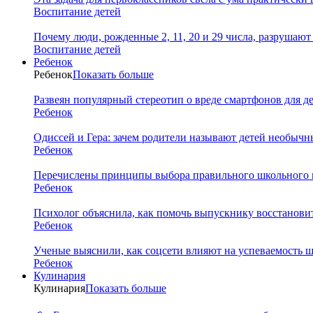
Воспитание детей
Почему люди, рожденные 2, 11, 20 и 29 числа, разрушаю
Воспитание детей
Ребенок
Ребенок
Показать больше
Развеян популярный стереотип о вреде смартфонов для д
Ребенок
Одиссей и Гера: зачем родители называют детей необыч
Ребенок
Перечислены принципы выбора правильного школьного 
Ребенок
Психолог объяснила, как помочь выпускнику восстановит
Ребенок
Ученые выяснили, как соцсети влияют на успеваемость 
Ребенок
Кулинария
Кулинария
Показать больше