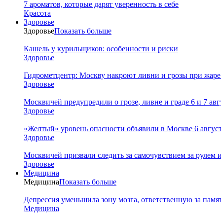
7 ароматов, которые дарят уверенность в себе
Красота
Здоровье
Здоровье
Показать больше
Кашель у курильщиков: особенности и риски
Здоровье
Гидрометцентр: Москву накроют ливни и грозы при жаре 
Здоровье
Москвичей предупредили о грозе, ливне и граде 6 и 7 авг
Здоровье
«Желтый» уровень опасности объявили в Москве 6 августа
Здоровье
Москвичей призвали следить за самочувствием за рулем 
Здоровье
Медицина
Медицина
Показать больше
Депрессия уменьшила зону мозга, ответственную за памя
Медицина