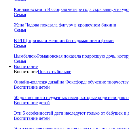
Кончаловский и Высоцкая четыре года скрывали, что уд
Семья
Жена Чадова показала фигуру в крошечном бикини
Семья
В РПЦ призвали женщин быть домашними феями
Семья
Цымбалюк-Романовская показала подросшую дочь, котору
Семья
Воспитание
Воспитание
Показать больше
Онлайн-колледж дизайна Фоксфорд: обучение творчеству
Воспитание детей
50 до смешного неудачных имен, которые родители дают 
Воспитание детей
Эти 5 особенностей дети наследуют только от бабушек и
Воспитание детей
Эта задача для первоклассников свела с ума практически 