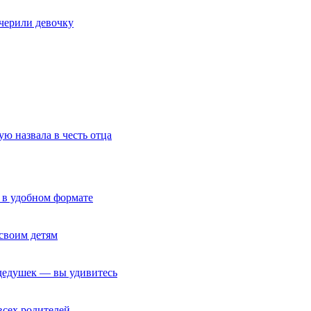
очерили девочку
ю назвала в честь отца
 в удобном формате
своим детям
 дедушек — вы удивитесь
всех родителей