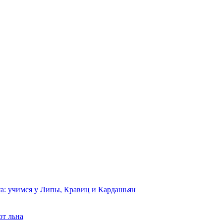
та: учимся у Липы, Кравиц и Кардашьян
от льна