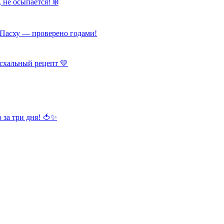
 не осыпается! ❄️
Пасху — проверено годами!
схальный рецепт 💛
 за три дня! 🍅✨