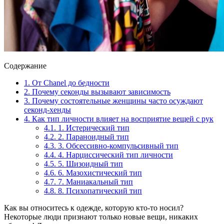
Содержание
1.
От Chanel до бедности
2.
Почему секонды вызывают зависимость
3.
Почему состоятельные женщины часто осуждают
секонд-хенды
4.
Как тип личности влияет на восприятие вещей с рук
4.1.
1. Истерический тип
4.2.
2. Параноидный тип
4.3.
3. Обсессивно-компульсивный тип
4.4.
4. Нарциссический тип личности
4.5.
5. Шизоидный тип
4.6.
6. Мазохистический тип
4.7.
7. Маниакальный тип
4.8.
8. Психопатический тип
Как вы относитесь к одежде, которую кто-то носил?
Некоторые люди признают только новые вещи, никаких