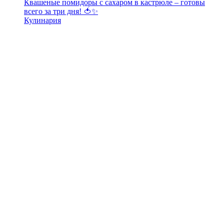
Квашеные помидоры с сахаром в кастрюле – готовы
всего за три дня! 🍅✨
Кулинария