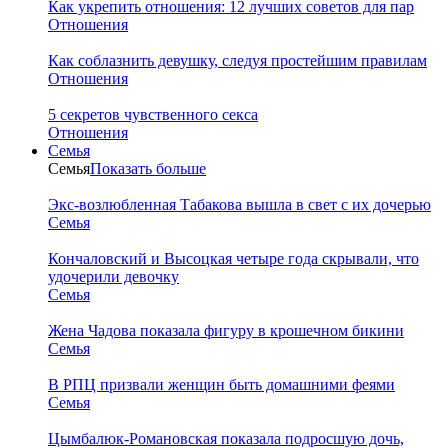
Как укрепить отношения: 12 лучших советов для пар
Отношения
Как соблазнить девушку, следуя простейшим правилам
Отношения
5 секретов чувственного секса
Отношения
Семья
Семья
Показать больше
Экс-возлюбленная Табакова вышла в свет с их дочерью
Семья
Кончаловский и Высоцкая четыре года скрывали, что
удочерили девочку
Семья
Жена Чадова показала фигуру в крошечном бикини
Семья
В РПЦ призвали женщин быть домашними феями
Семья
Цымбалюк-Романовская показала подросшую дочь,