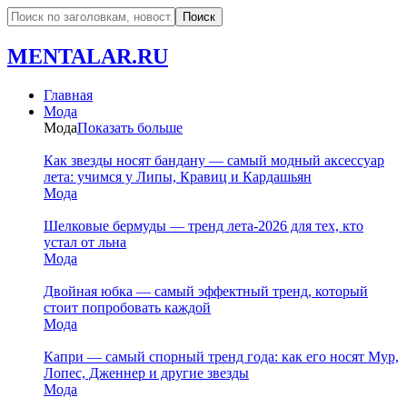
MENTALAR.RU
Главная
Мода
Мода
Показать больше
Как звезды носят бандану — самый модный аксессуар
лета: учимся у Липы, Кравиц и Кардашьян
Мода
Шелковые бермуды — тренд лета-2026 для тех, кто
устал от льна
Мода
Двойная юбка — самый эффектный тренд, который
стоит попробовать каждой
Мода
Капри — самый спорный тренд года: как его носят Мур,
Лопес, Дженнер и другие звезды
Мода