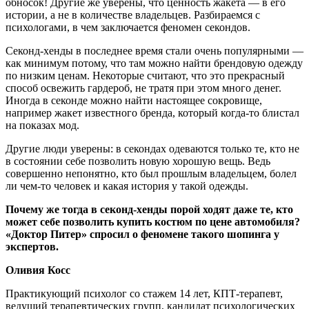
обносок! Другие же уверены, что ценность жакета — в его
истории, а не в количестве владельцев. Разбираемся с
психологами, в чем заключается феномен секондов.
Секонд-хенды в последнее время стали очень популярными —
как минимум потому, что там можно найти брендовую одежду
по низким ценам. Некоторые считают, что это прекрасный
способ освежить гардероб, не тратя при этом много денег.
Иногда в секонде можно найти настоящее сокровище,
например жакет известного бренда, который когда-то блистал
на показах мод.
Другие люди уверены: в секондах одеваются только те, кто не
в состоянии себе позволить новую хорошую вещь. Ведь
совершенно непонятно, кто был прошлым владельцем, болел
ли чем-то человек и какая история у такой одежды.
Почему же тогда в секонд-хенды порой ходят даже те, кто
может себе позволить купить костюм по цене автомобиля?
«Доктор Питер» спросил о феномене такого шопинга у
экспертов.
Оливия Косс
Практикующий психолог со стажем 14 лет, КПТ-терапевт,
ведущий терапевтических групп, кандидат психологических