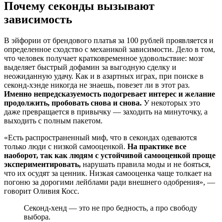
Почему секонды вызывают
зависимость
В эйфории от брендового платья за 100 рублей проявляется и
определенное сходство с механикой зависимости. Дело в том,
что человек получает кратковременное удовольствие: мозг
выделяет быстрый дофамин за выгодную сделку и
неожиданную удачу. Как и в азартных играх, при поиске в
секонд-хэнде никогда не знаешь, повезет ли в этот раз.
Именно непредсказуемость подогревает интерес и желание
продолжить, пробовать снова и снова.
У некоторых это
даже превращается в привычку — заходить на минуточку, а
выходить с полным пакетом.
«Есть распространенный миф, что в секондах одеваются
только люди с низкой самооценкой.
На практике все
наоборот, так как людям с устойчивой самооценкой проще
экспериментировать,
нарушать правила моды и не бояться,
что их осудят за ценник. Низкая самооценка чаще толкает на
погоню за дорогими лейблами ради внешнего одобрения», —
говорит Оливия Косс.
Секонд-хенд — это не про бедность, а про свободу
выбора.