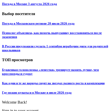
Погода в Москве 3 августа 2026 года
Выбор посетителя
Погода в Московском регионе 20 июля 2026 года
Психолог объяснила, как помочь выпускнику восстановиться после
экзаменов
В России предложили сделать 1 сентября нерабочим днем для родителей
школьников
ТОП просмотров
Буквенная головоломка «лепестки» тренирует память лучше, чем
кроссворды и судоку
Как одни и те же наряды сидят на звездах разного роста и комплекции
Где можно купаться в Москве в июле 2026 года
Welcome Back!
Sign in to your account