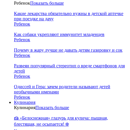
Ребенок
Показать больше
Какие лекарства обязательно нужны в детской аптечке
при поездке на дачу
Ребенок
Как собаки укрепляют иммунитет младенцев
Ребенок
Почему в жару лучше не давать детям газировку и сок
Ребенок
Развеян популярный стереотип о вреде смартфонов для
детей
Ребенок
Одиссей и Гера: зачем родители называют детей
необычными именами
Ребенок
Кулинария
Кулинария
Показать больше
🍰 «Белоснежная» глазурь для кулича: пышная,
блестящая, не осыпается! ❄️