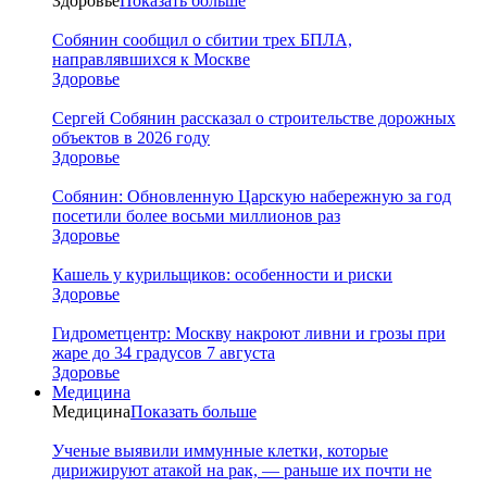
Здоровье
Показать больше
Собянин сообщил о сбитии трех БПЛА,
направлявшихся к Москве
Здоровье
Сергей Собянин рассказал о строительстве дорожных
объектов в 2026 году
Здоровье
Собянин: Обновленную Царскую набережную за год
посетили более восьми миллионов раз
Здоровье
Кашель у курильщиков: особенности и риски
Здоровье
Гидрометцентр: Москву накроют ливни и грозы при
жаре до 34 градусов 7 августа
Здоровье
Медицина
Медицина
Показать больше
Ученые выявили иммунные клетки, которые
дирижируют атакой на рак, — раньше их почти не