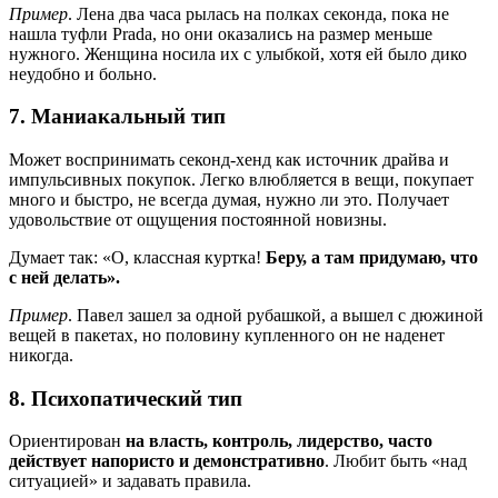
Пример
. Лена два часа рылась на полках секонда, пока не
нашла туфли Prada, но они оказались на размер меньше
нужного. Женщина носила их с улыбкой, хотя ей было дико
неудобно и больно.
7. Маниакальный тип
Может воспринимать секонд-хенд как источник драйва и
импульсивных покупок. Легко влюбляется в вещи, покупает
много и быстро, не всегда думая, нужно ли это. Получает
удовольствие от ощущения постоянной новизны.
Думает так: «О, классная куртка!
Беру, а там придумаю, что
с ней делать».
Пример
. Павел зашел за одной рубашкой, а вышел с дюжиной
вещей в пакетах, но половину купленного он не наденет
никогда.
8. Психопатический тип
Ориентирован
на власть, контроль, лидерство, часто
действует напористо и демонстративно
. Любит быть «над
ситуацией» и задавать правила.