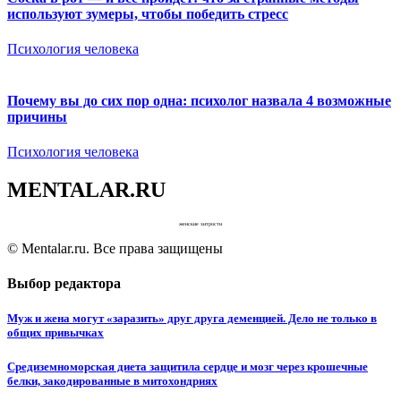
используют зумеры, чтобы победить стресс
Психология человека
Почему вы до сих пор одна: психолог назвала 4 возможные
причины
Психология человека
MENTALAR.RU
женские хитрости
© Mentalar.ru. Все права защищены
Выбор редактора
Муж и жена могут «заразить» друг друга деменцией. Дело не только в
общих привычках
Средиземноморская диета защитила сердце и мозг через крошечные
белки, закодированные в митохондриях