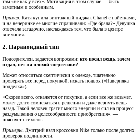
там «не как у всех». Мотивация в этом случае — быть
заметным и особенным.
Пример.
Катя купила винтажный пиджак Chanel с пайетками,
и на вечеринке ее многие спрашивали: «Где брала?» Девушка
отвечала загадочно, наслаждаясь тем, что была в центре
внимания.
2. Параноидный тип
Подозрителен, задается вопросами:
кто носил вещь, зачем
отдал, нет ли плохой энергетики?
Может относиться скептически к одежде, тщательно
проверять все перед покупкой, искать подвох («Наверняка
подделка»).
«Скорее всего, откажется от покупки, а если все же возьмет,
может долго сомневаться в решении и даже вернуть вещь
назад. Такой человек тратит много энергии и сил на процесс
раздумывания о целесообразности приобретения», —
поясняет психолог.
Примеры.
Дмитрий взял кроссовки Nike только после долгих
проверок подлинности.