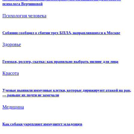
психолога Верчиновой
Психология человека
Собянин сообщил о сбитии трех БПЛА, направлявшихся к Москве
Здоровье
Гоммаж, роллер, скатка: как правильно выбрать пилинг для лица
Красота
Ученые выявили иммунные клетки, которые дирижируют атакой на рак,
— раньше их почти не замечали
Медицина
Как собаки укрепляют иммунитет младенцев