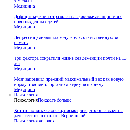
замечали
Медицина
Дефицит мужчин отразился на здоровье женщин и их
новорожденных детей
Медицина
Депрессия уменьшила зону мозга, ответственную за
память
Медицина
Три фактора сократили жизнь без деменции почти на 13
лет
Медицина
Мозг запомнил прежний максимальный вес как новую
норму и заставил организм вернуться к нему
Медицина
Психология
Психология
Показать больше
Хотите понять человека, посмотрите, что он сажает на
даче: тест от психолога Верчиновой
Психология человека