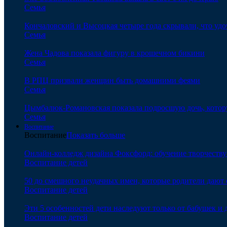
Семья
Кончаловский и Высоцкая четыре года скрывали, что уд
Семья
Жена Чадова показала фигуру в крошечном бикини
Семья
В РПЦ призвали женщин быть домашними феями
Семья
Цымбалюк-Романовская показала подросшую дочь, котору
Семья
Воспитание
Воспитание
Показать больше
Онлайн-колледж дизайна Фоксфорд: обучение творчеству
Воспитание детей
50 до смешного неудачных имен, которые родители дают 
Воспитание детей
Эти 5 особенностей дети наследуют только от бабушек и
Воспитание детей