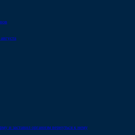
онов
 августа
му и заставил организм вернуться к нему