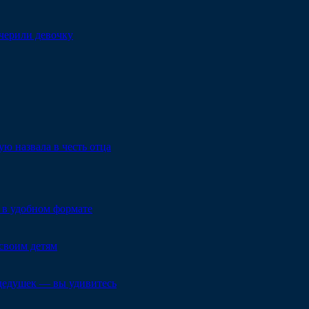
очерили девочку
ю назвала в честь отца
 в удобном формате
своим детям
 дедушек — вы удивитесь