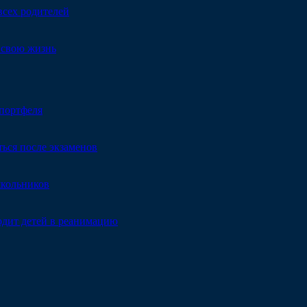
всех родителей
т свою жизнь
портфеля
ься после экзаменов
школьников
одит детей в реанимацию