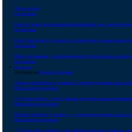
Эндоскопия
Медицина
Мягкий клещ, переносящий возвратный тиф, укусил чело
Медицина
Очистка крови от «плохого» холестерина неожиданно уд
Медицина
Простая добавка усилила иммунитет против рака и вирус
Медицина
Психология
Психология
Показать больше
Умные, спокойные и ласковые: 5 непопулярных пород соб
Психология человека
«Где мои носки» и еще 3 фразы, которые слышит женщина
Психология человека
Почему пробелы в памяти — это не всегда плохо, раскр
Психология человека
Тест на слова: найдите спрятанные в буквах термины, ко