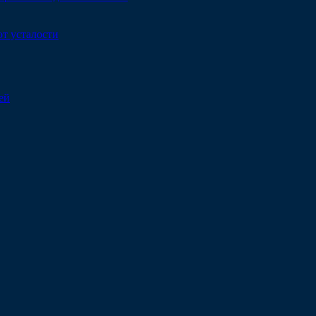
от усталости
ей