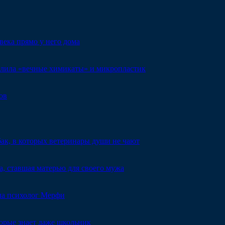
века прямо у него дома
алила «вечные химикаты» и микропластик
ов
ак, в которых ветеринары души не чают
, ставшая матерью для своего мужа
ыла психолог Мерфи
торые знает даже школьник