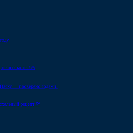
году
 не осыпается! ❄️
Пасху — проверено годами!
схальный рецепт 💛