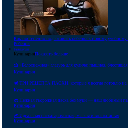
Как постепенно подготовить ребенка к новому учебному 
Ребенок
Кулинария
Кулинария
Показать больше
🍰 «Белоснежная» глазурь для кулича: пышная, блестящая,
Кулинария
🕊️ ТРИ РЕЦЕПТА ПАСХИ, которые я всегда готовлю на 
Кулинария
🧁 Нежная творожная пасха без муки — наш любимый па
Кулинария
🌸 Идеальная пасха: ароматная, мягкая и волокнистая
Кулинария