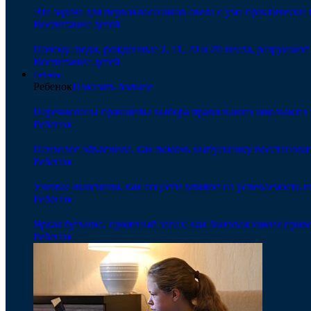
Эта задача для первоклассников свела с ума практически 
Воспитание детей
Почему люди, рожденные 2, 11, 20 и 29 числа, разрушаю
Воспитание детей
Ребенок
Ребенок
Показать больше
Перечислены принципы выбора правильного школьного 
Ребенок
Психолог объяснила, как помочь выпускнику восстановит
Ребенок
Ученые выяснили, как соцсети влияют на успеваемость 
Ребенок
Яркая бутылка, приятный запах: как бытовая химия прив
Ребенок