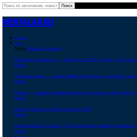
MENTALAR.RU
Главная
Мода
Мода
Показать больше
Шелковые бермуды — тренд лета-2026 для тех, кто устал 
Мода
Двойная юбка — самый эффектный тренд, который стоит
Мода
Капри — самый спорный тренд года: как его носят Мур, 
Мода
Какие джинсы купить на осень-2026
Мода
Восхождение Гальяно: 15 легендарных нарядов главного
Мода
Красота