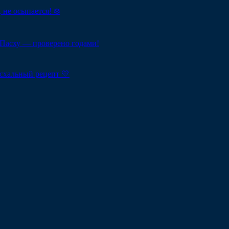
 не осыпается! ❄️
Пасху — проверено годами!
схальный рецепт 💛