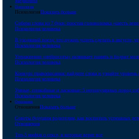
Медицина
Психология
Психология
Показать больше
Собери слова из 7 букв: простая головоломка «шесть леп
Психология человека
В уходящий поезд: что нужно успеть сделать в августе, чт
Психология человека
Упражнение «нейросоты» развивает память и бодрит мозг
Психология человека
Конкурс правописания: найдите слова и узнайте уровень
Психология человека
Умные, спокойные и ласковые: 5 непопулярных пород соб
Психология человека
Отношения
Отношения
Показать больше
Советы будущим родителям, как воспитать успешных дет
Отношения
Топ-5 мифов о сексе, в которые верят все