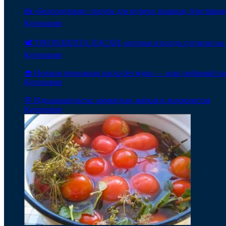
🍰 «Белоснежная» глазурь для кулича: пышная, блестящая,
Кулинария
🕊️ ТРИ РЕЦЕПТА ПАСХИ, которые я всегда готовлю на 
Кулинария
🧁 Нежная творожная пасха без муки — наш любимый па
Кулинария
🌸 Идеальная пасха: ароматная, мягкая и волокнистая
Кулинария