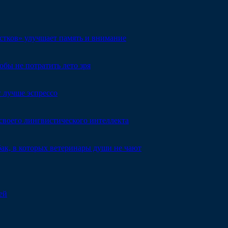
естков» улучшает память и внимание
обы не потратить лето зря
 лучше эспрессо
 своего лингвистического интеллекта
ак, в которых ветеринары души не чают
ей