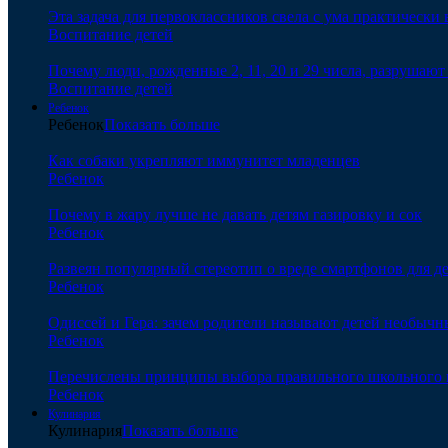
Эта задача для первоклассников свела с ума практически 
Воспитание детей
Почему люди, рожденные 2, 11, 20 и 29 числа, разрушаю
Воспитание детей
Ребенок
Ребенок
Показать больше
Как собаки укрепляют иммунитет младенцев
Ребенок
Почему в жару лучше не давать детям газировку и сок
Ребенок
Развеян популярный стереотип о вреде смартфонов для д
Ребенок
Одиссей и Гера: зачем родители называют детей необыч
Ребенок
Перечислены принципы выбора правильного школьного 
Ребенок
Кулинария
Кулинария
Показать больше