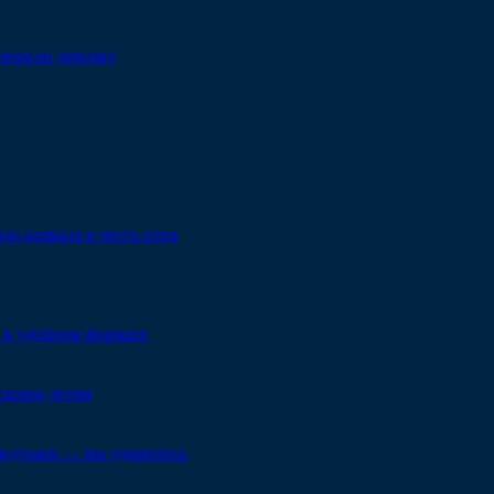
очерили девочку
ю назвала в честь отца
 в удобном формате
своим детям
 дедушек — вы удивитесь