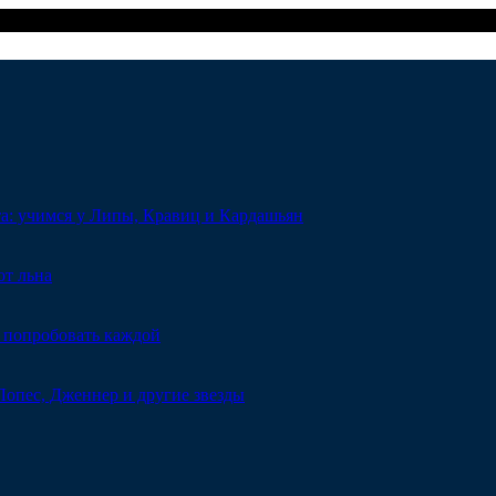
та: учимся у Липы, Кравиц и Кардашьян
от льна
 попробовать каждой
Лопес, Дженнер и другие звезды