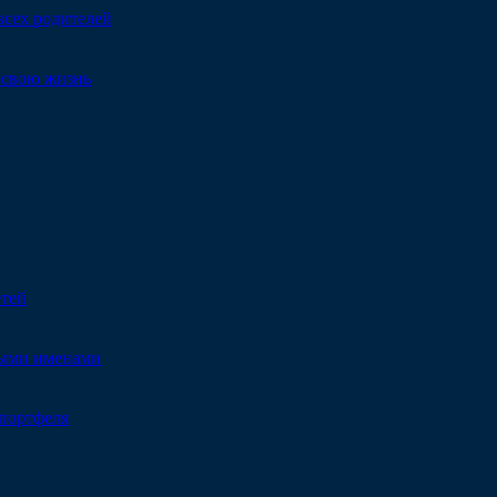
всех родителей
т свою жизнь
етей
ными именами
портфеля