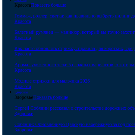
Красота
Показать больше
Гоммаж, роллер, скатка: как правильно выбрать пилинг д
Красота
Балетный румянец — маникюр, который вы точно захотит
Красота
Как часто обновлять стрижку: правила для коротких, сре
Красота
Аромат ухоженного тела: 5 сложных вариантов, о которы
Красота
Модные стрижки для мальчика 2026
Красота
Здоровье
Здоровье
Показать больше
Сергей Собянин рассказал о строительстве дорожных объ
Здоровье
Собянин: Обновленную Царскую набережную за год посе
Здоровье