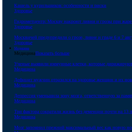
Кашель у курильщиков: особенности и риски
Здоровье
Гидрометцентр: Москву накроют ливни и грозы при жаре 
Здоровье
Москвичей предупредили о грозе, ливне и граде 6 и 7 авг
Здоровье
Медицина
Медицина
Показать больше
Ученые выявили иммунные клетки, которые дирижируют а
Медицина
Дефицит мужчин отразился на здоровье женщин и их но
Медицина
Депрессия уменьшила зону мозга, ответственную за памя
Медицина
Три фактора сократили жизнь без деменции почти на 13 л
Медицина
Мозг запомнил прежний максимальный вес как новую нор