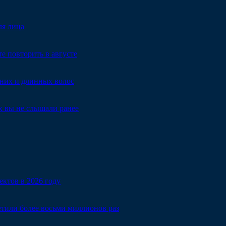
ля лица
е повторить в августе
дних и длинных волос
х вы не слышали ранее
ектов в 2026 году
тили более восьми миллионов раз