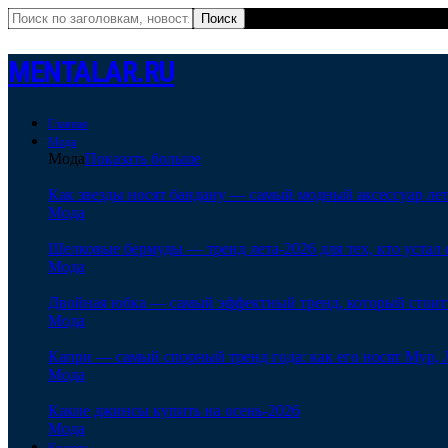
MENTALAR.RU
Главная
Мода
Мода
Показать больше
Как звезды носят бандану — самый модный аксессуар ле
Мода
Шелковые бермуды — тренд лета-2026 для тех, кто устал 
Мода
Двойная юбка — самый эффектный тренд, который стоит
Мода
Капри — самый спорный тренд года: как его носят Мур, 
Мода
Какие джинсы купить на осень-2026
Мода
Красота