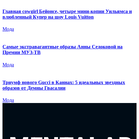
Главная cowgirl Бейонсе, четыре мини-копии Уильямса и
влюбленный Купер на шоу Louis Vuitton
Мода
Самые экстравагантные образы Анны Седоковой на
Премии МУЗ-ТВ
Мода
Триумф нового Gucci в Каннах: 5 идеальных звездных
образов от Демны Гвасалии
Мода