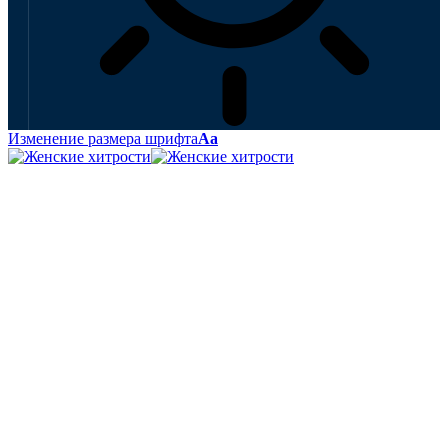
Изменение размера шрифта
Аа