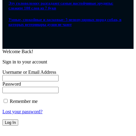
Эту головоломку разгадают самые настойчивые эрудиты:
сложите 100 слов из 7 букв
Умные, спокойные и ласковые: 5 непопулярных пород собак, в
которых ветеринары души не чают
Welcome Back!
Sign in to your account
Username or Email Address
Password
Remember me
Lost your password?