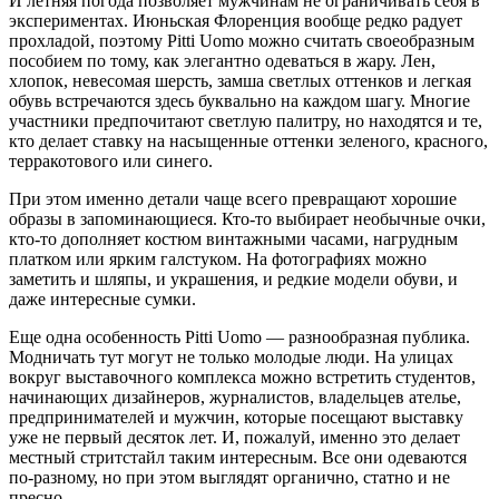
И летняя погода позволяет мужчинам не ограничивать себя в
экспериментах. Июньская Флоренция вообще редко радует
прохладой, поэтому Pitti Uomo можно считать своеобразным
пособием по тому, как элегантно одеваться в жару. Лен,
хлопок, невесомая шерсть, замша светлых оттенков и легкая
обувь встречаются здесь буквально на каждом шагу. Многие
участники предпочитают светлую палитру, но находятся и те,
кто делает ставку на насыщенные оттенки зеленого, красного,
терракотового или синего.
При этом именно детали чаще всего превращают хорошие
образы в запоминающиеся. Кто-то выбирает необычные очки,
кто-то дополняет костюм винтажными часами, нагрудным
платком или ярким галстуком. На фотографиях можно
заметить и шляпы, и украшения, и редкие модели обуви, и
даже интересные сумки.
Еще одна особенность Pitti Uomo — разнообразная публика.
Модничать тут могут не только молодые люди. На улицах
вокруг выставочного комплекса можно встретить студентов,
начинающих дизайнеров, журналистов, владельцев ателье,
предпринимателей и мужчин, которые посещают выставку
уже не первый десяток лет. И, пожалуй, именно это делает
местный стритстайл таким интересным. Все они одеваются
по-разному, но при этом выглядят органично, статно и не
пресно.