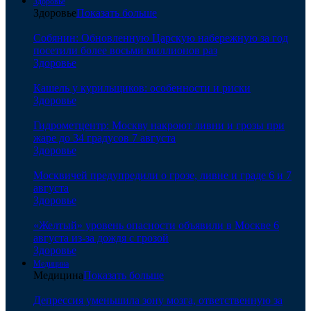
Здоровье
Здоровье
Показать больше
Собянин: Обновленную Царскую набережную за год
посетили более восьми миллионов раз
Здоровье
Кашель у курильщиков: особенности и риски
Здоровье
Гидрометцентр: Москву накроют ливни и грозы при
жаре до 34 градусов 7 августа
Здоровье
Москвичей предупредили о грозе, ливне и граде 6 и 7
августа
Здоровье
«Желтый» уровень опасности объявили в Москве 6
августа из-за дождя с грозой
Здоровье
Медицина
Медицина
Показать больше
Депрессия уменьшила зону мозга, ответственную за