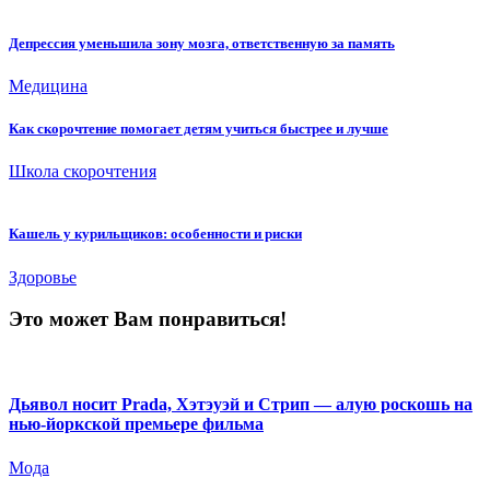
Депрессия уменьшила зону мозга, ответственную за память
Медицина
Как скорочтение помогает детям учиться быстрее и лучше
Школа скорочтения
Кашель у курильщиков: особенности и риски
Здоровье
Это может Вам понравиться!
Дьявол носит Prada, Хэтэуэй и Стрип — алую роскошь на
нью-йоркской премьере фильма
Мода