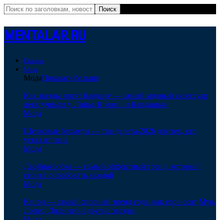
MENTALAR.RU
Главная
Мода
Мода
Показать больше
Как звезды носят бандану — самый модный аксессуар
лета: учимся у Липы, Кравиц и Кардашьян
Мода
Шелковые бермуды — тренд лета-2026 для тех, кто
устал от льна
Мода
Двойная юбка — самый эффектный тренд, который
стоит попробовать каждой
Мода
Капри — самый спорный тренд года: как его носят Мур,
Лопес, Дженнер и другие звезды
Мода