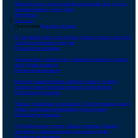
Мягкий клещ, переносящий возвратный тиф, укусил
человека прямо у него дома
Медицина
Психология
Психология
Показать больше
В уходящий поезд: что нужно успеть сделать в августе,
чтобы не потратить лето зря
Психология человека
Упражнение «нейросоты» развивает память и бодрит
мозг лучше эспрессо
Психология человека
Конкурс правописания: найдите слова и узнайте
уровень своего лингвистического интеллекта
Психология человека
Умные, спокойные и ласковые: 5 непопулярных пород
собак, в которых ветеринары души не чают
Психология человека
«Где мои носки» и еще 3 фразы, которые слышит
женщина, ставшая матерью для своего мужа
Психология человека