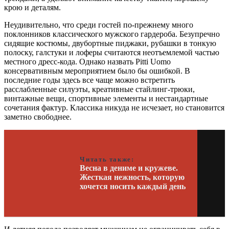
крою и деталям.
Неудивительно, что среди гостей по-прежнему много
поклонников классического мужского гардероба. Безупречно
сидящие костюмы, двубортные пиджаки, рубашки в тонкую
полоску, галстуки и лоферы считаются неотъемлемой частью
местного дресс-кода. Однако назвать Pitti Uomo
консервативным мероприятием было бы ошибкой. В
последние годы здесь все чаще можно встретить
расслабленные силуэты, креативные стайлинг-трюки,
винтажные вещи, спортивные элементы и нестандартные
сочетания фактур. Классика никуда не исчезает, но становится
заметно свободнее.
Читать также:
Весна в дениме и кружеве.
Жесткая нежность, которую
хочется носить каждый день