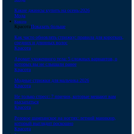
Какие джинсы купить на осень-2026
Мода
Красота
Красота
Показать больше
Как часто обновлять стрижку: правила для коротких,
средних и длинных волос
Красота
Аромат ухоженного тела: 5 сложных вариантов, о
которых вы не слышали ранее
Красота
Модные стрижки для мальчика 2026
Красота
Не только стресс: 7 причин, которые мешают вам
высыпаться
Красота
Розовое шампанское на ногтях: летний маникюр,
который выглядит роскошно
Красота