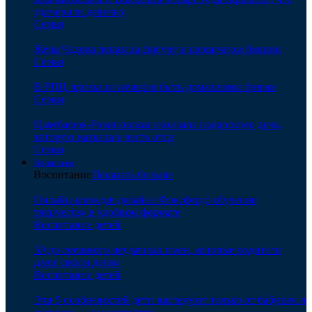
удочерили девочку
Семья
Жена Чадова показала фигуру в крошечном бикини
Семья
В РПЦ призвали женщин быть домашними феями
Семья
Цымбалюк-Романовская показала подросшую дочь,
которую назвала в честь отца
Семья
Воспитание
Воспитание
Показать больше
Онлайн-колледж дизайна Фоксфорд: обучение
творчеству в удобном формате
Воспитание детей
50 до смешного неудачных имен, которые родители
дают своим детям
Воспитание детей
Эти 5 особенностей дети наследуют только от бабушек и