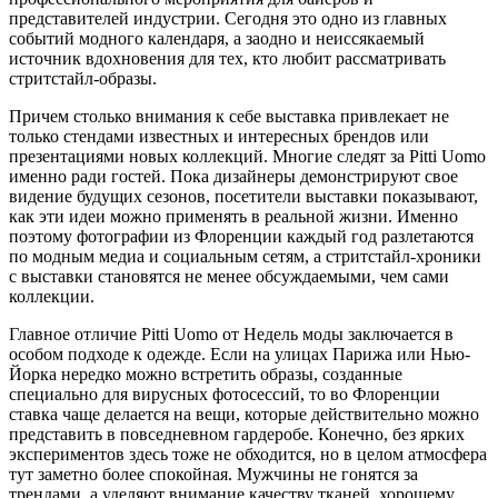
представителей индустрии. Сегодня это одно из главных
событий модного календаря, а заодно и неиссякаемый
источник вдохновения для тех, кто любит рассматривать
стритстайл-образы.
Причем столько внимания к себе выставка привлекает не
только стендами известных и интересных брендов или
презентациями новых коллекций. Многие следят за Pitti Uomo
именно ради гостей. Пока дизайнеры демонстрируют свое
видение будущих сезонов, посетители выставки показывают,
как эти идеи можно применять в реальной жизни. Именно
поэтому фотографии из Флоренции каждый год разлетаются
по модным медиа и социальным сетям, а стритстайл-хроники
с выставки становятся не менее обсуждаемыми, чем сами
коллекции.
Главное отличие Pitti Uomo от Недель моды заключается в
особом подходе к одежде. Если на улицах Парижа или Нью-
Йорка нередко можно встретить образы, созданные
специально для вирусных фотосессий, то во Флоренции
ставка чаще делается на вещи, которые действительно можно
представить в повседневном гардеробе. Конечно, без ярких
экспериментов здесь тоже не обходится, но в целом атмосфера
тут заметно более спокойная. Мужчины не гонятся за
трендами, а уделяют внимание качеству тканей, хорошему