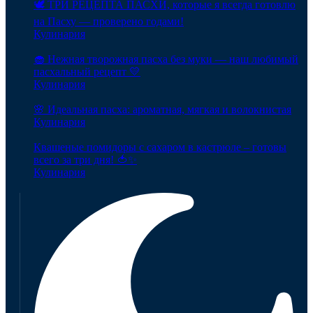
🕊️ ТРИ РЕЦЕПТА ПАСХИ, которые я всегда готовлю
на Пасху — проверено годами!
Кулинария
🧁 Нежная творожная пасха без муки — наш любимый
пасхальный рецепт 💛
Кулинария
🌸 Идеальная пасха: ароматная, мягкая и волокнистая
Кулинария
Квашеные помидоры с сахаром в кастрюле – готовы
всего за три дня! 🍅✨
Кулинария