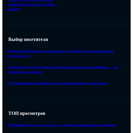
повторить образ в эстетике
бренда
Выбор посетителя
Родителей призвали записывать детей на подготовительные
курсы вузов
Как выглядели и одевались богатые советские женщины — им
завидовала каждая
10 деликатных скрабов для гладкой кожи без стянутости
ТОП просмотров
Разминка для мозга «Соты» улучшит мышление за 2 минуты