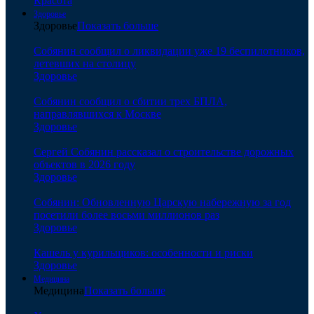
Красота
Здоровье
Здоровье
Показать больше
Собянин сообщил о ликвидации уже 19 беспилотников,
летевших на столицу
Здоровье
Собянин сообщил о сбитии трех БПЛА,
направлявшихся к Москве
Здоровье
Сергей Собянин рассказал о строительстве дорожных
объектов в 2026 году
Здоровье
Собянин: Обновленную Царскую набережную за год
посетили более восьми миллионов раз
Здоровье
Кашель у курильщиков: особенности и риски
Здоровье
Медицина
Медицина
Показать больше