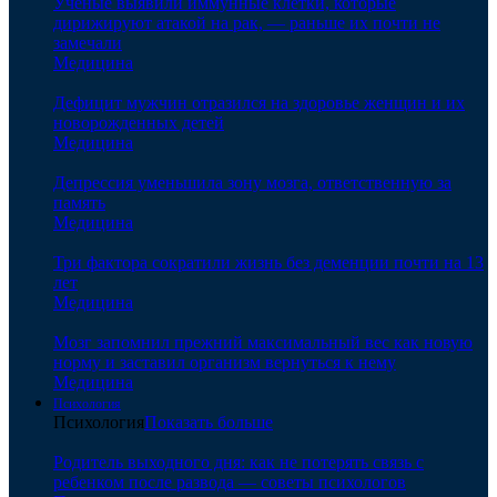
Ученые выявили иммунные клетки, которые
дирижируют атакой на рак, — раньше их почти не
замечали
Медицина
Дефицит мужчин отразился на здоровье женщин и их
новорожденных детей
Медицина
Депрессия уменьшила зону мозга, ответственную за
память
Медицина
Три фактора сократили жизнь без деменции почти на 13
лет
Медицина
Мозг запомнил прежний максимальный вес как новую
норму и заставил организм вернуться к нему
Медицина
Психология
Психология
Показать больше
Родитель выходного дня: как не потерять связь с
ребенком после развода — советы психологов