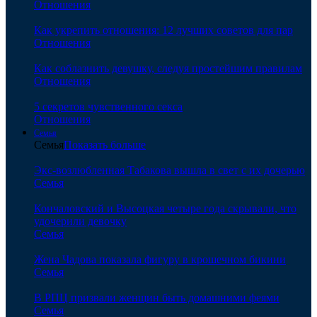
Отношения
Как укрепить отношения: 12 лучших советов для пар
Отношения
Как соблазнить девушку, следуя простейшим правилам
Отношения
5 секретов чувственного секса
Отношения
Семья
Семья
Показать больше
Экс-возлюбленная Табакова вышла в свет с их дочерью
Семья
Кончаловский и Высоцкая четыре года скрывали, что
удочерили девочку
Семья
Жена Чадова показала фигуру в крошечном бикини
Семья
В РПЦ призвали женщин быть домашними феями
Семья