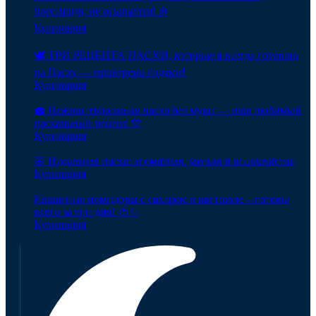
блестящая, не осыпается! ❄️
Кулинария
🕊️ ТРИ РЕЦЕПТА ПАСХИ, которые я всегда готовлю
на Пасху — проверено годами!
Кулинария
🧁 Нежная творожная пасха без муки — наш любимый
пасхальный рецепт 💛
Кулинария
🌸 Идеальная пасха: ароматная, мягкая и волокнистая
Кулинария
Квашеные помидоры с сахаром в кастрюле – готовы
всего за три дня! 🍅✨
Кулинария