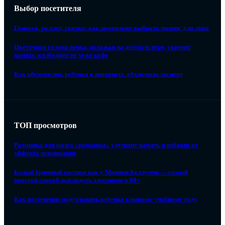
Выбор посетителя
Гоммаж, роллер, скатка: как правильно выбрать пилинг для лица
Цветочная головоломка, похожая на детскую игру, укрепит
память и взбодрит не хуже кофе
Как обезопасить ребенка в интернете, объяснила эксперт
ТОП просмотров
Разминка для мозга «ромашка» улучшит память и избавит от
эффекта невнимания
Белый брючный костюм как у Моники Беллуччи — самый
простой способ выглядеть элегантно в 60+
Как постепенно подготовить ребенка к новому учебному году