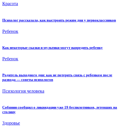
Красота
Психолог рассказала, как выстроить режим дня у первоклассников
Ребенок
Как некоторые сказки и мультики могут навредить ребенку
Ребенок
Родитель выходного дня: как не потерять связь с ребенком после
развода — советы психологов
Психология человека
Собянин сообщил о ликвидации уже 19 беспилотников, летевших на
столицу
Здоровье