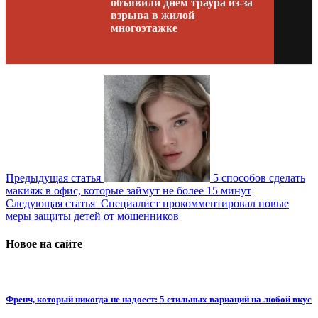
объявили днем траура из-за
взрыва в жилой
многоэтажке
Предыдущая статья
5 способов сделать
макияж в офис, которые займут не более 15 минут
Следующая статья
Специалист прокомментировал новые
меры защиты детей от мошенников
Новое на сайте
Френч, который никогда не надоест: 5 стильных вариаций на любой вкус