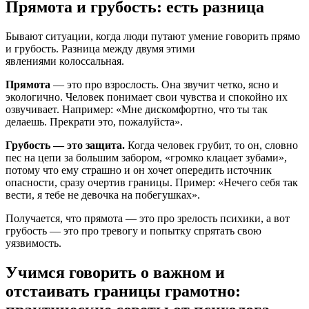
Прямота и грубость: есть разница
Бывают ситуации, когда люди путают умение говорить прямо
и грубость. Разница между двумя этими
явлениями колоссальная.
Прямота
— это про взрослость. Она звучит четко, ясно и
экологично. Человек понимает свои чувства и спокойно их
озвучивает. Например: «Мне дискомфортно, что ты так
делаешь. Прекрати это, пожалуйста».
Грубость — это защита.
Когда человек грубит, то он, словно
пес на цепи за большим забором, «громко клацает зубами»,
потому что ему страшно и он хочет опередить источник
опасности, сразу очертив границы. Пример: «Нечего себя так
вести, я тебе не девочка на побегушках».
Получается, что прямота — это про зрелость психики, а вот
грубость — это про тревогу и попытку спрятать свою
уязвимость.
Учимся говорить о важном и
отстаивать границы грамотно: