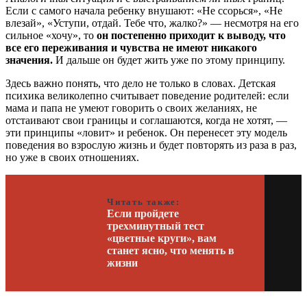
Если с самого начала ребенку внушают: «Не ссорься», «Не
влезай», «Уступи, отдай. Тебе что, жалко?» — несмотря на его
сильное «хочу», то
он постепенно приходит к выводу, что
все его переживания и чувства не имеют никакого
значения.
И дальше он будет жить уже по этому принципу.
Здесь важно понять, что дело не только в словах. Детская
психика великолепно считывает поведение родителей: если
мама и папа не умеют говорить о своих желаниях, не
отстаивают свои границы и соглашаются, когда не хотят, —
эти принципы «ловит» и ребенок. Он перенесет эту модель
поведения во взрослую жизнь и будет повторять из раза в раз,
но уже в своих отношениях.
Читать также:
Если пройдете
трехминутный тест
«цветные круги», вам
станет ясно, что менять в
жизни