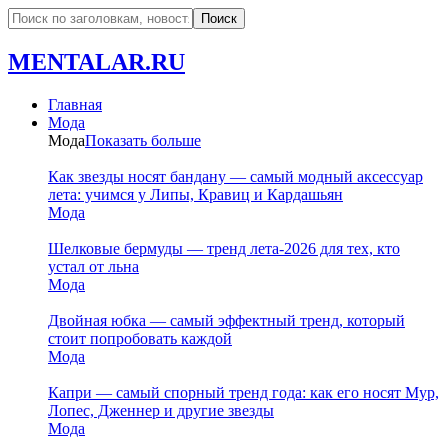
MENTALAR.RU
Главная
Мода
Мода
Показать больше
Как звезды носят бандану — самый модный аксессуар
лета: учимся у Липы, Кравиц и Кардашьян
Мода
Шелковые бермуды — тренд лета-2026 для тех, кто
устал от льна
Мода
Двойная юбка — самый эффектный тренд, который
стоит попробовать каждой
Мода
Капри — самый спорный тренд года: как его носят Мур,
Лопес, Дженнер и другие звезды
Мода