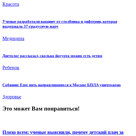
Красота
Ученые разработали вакцину от столбняка и дифтерии, которая
выдержала 37-градусную жару
Медицина
Диетолог рассказал, сколько йогурта можно есть детям
Ребенок
Собянин: Еще пять направлявшихся к Москве БПЛА уничтожено
Здоровье
Это может Вам понравиться!
Плохо всем: ученые выяснили, почему детский плач за