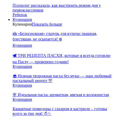
Психолог рассказала, как выстроить режим дня у
первоклассников
Ребенок
Кулинария
Кулинария
Показать больше
🍰 «Белоснежная» глазурь для кулича: пышная,
блестящая, не осыпается! ❄️
Кулинария
🕊️ ТРИ РЕЦЕПТА ПАСХИ, которые я всегда готовлю
на Пасху — проверено годами!
Кулинария
🧁 Нежная творожная пасха без муки — наш любимый
пасхальный рецепт 💛
Кулинария
🌸 Идеальная пасха: ароматная, мягкая и волокнистая
Кулинария
Квашеные помидоры с сахаром в кастрюле – готовы
всего за три дня! 🍅✨