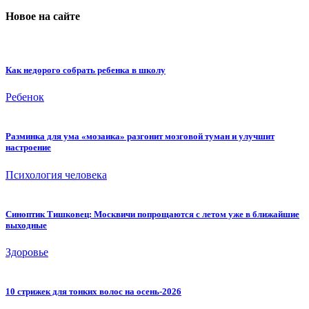
Новое на сайте
Как недорого собрать ребенка в школу
Ребенок
Разминка для ума «мозаика» разгонит мозговой туман и улучшит
настроение
Психология человека
Синоптик Тишковец: Москвичи попрощаются с летом уже в ближайшие
выходные
Здоровье
10 стрижек для тонких волос на осень-2026