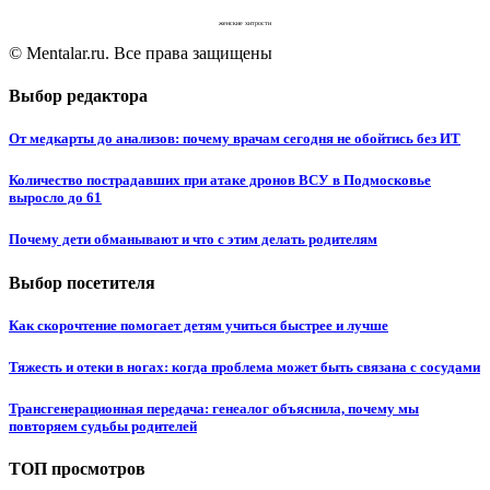
женские хитрости
© Mentalar.ru. Все права защищены
Выбор редактора
От медкарты до анализов: почему врачам сегодня не обойтись без ИТ
Количество пострадавших при атаке дронов ВСУ в Подмосковье
выросло до 61
Почему дети обманывают и что с этим делать родителям
Выбор посетителя
Как скорочтение помогает детям учиться быстрее и лучше
Тяжесть и отеки в ногах: когда проблема может быть связана с сосудами
Трансгенерационная передача: генеалог объяснила, почему мы
повторяем судьбы родителей
ТОП просмотров