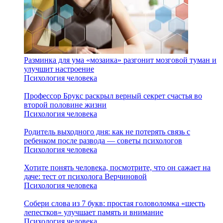
Разминка для ума «мозаика» разгонит мозговой туман и
улучшит настроение
Психология человека
Профессор Брукс раскрыл верный секрет счастья во
второй половине жизни
Психология человека
Родитель выходного дня: как не потерять связь с
ребенком после развода — советы психологов
Психология человека
Хотите понять человека, посмотрите, что он сажает на
даче: тест от психолога Верчиновой
Психология человека
Собери слова из 7 букв: простая головоломка «шесть
лепестков» улучшает память и внимание
Психология человека