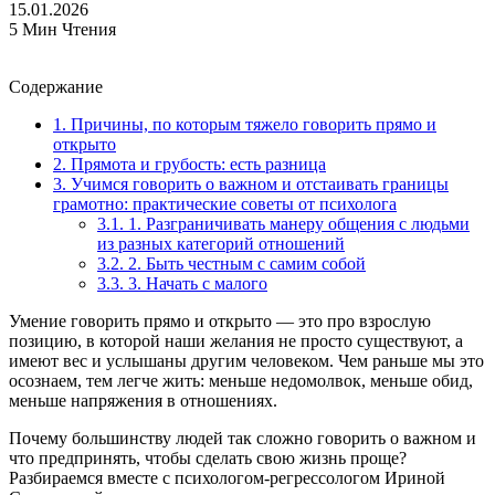
15.01.2026
5 Мин Чтения
Содержание
1.
Причины, по которым тяжело говорить прямо и
открыто
2.
Прямота и грубость: есть разница
3.
Учимся говорить о важном и отстаивать границы
грамотно: практические советы от психолога
3.1.
1. Разграничивать манеру общения с людьми
из разных категорий отношений
3.2.
2. Быть честным с самим собой
3.3.
3. Начать с малого
Умение говорить прямо и открыто — это про взрослую
позицию, в которой наши желания не просто существуют, а
имеют вес и услышаны другим человеком. Чем раньше мы это
осознаем, тем легче жить: меньше недомолвок, меньше обид,
меньше напряжения в отношениях.
Почему большинству людей так сложно говорить о важном и
что предпринять, чтобы сделать свою жизнь проще?
Разбираемся вместе с психологом-регрессологом Ириной