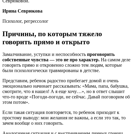
Севрюковой.
Ирина Севрюкова
Психолог, регрессолог
Причины, по которым тяжело
говорить прямо и открыто
Замалчивание, уступки и неспособность
проговорить
собственные чувства — это не про характер.
На самом деле
говорить прямо и откровенно сложно тем людям, которые
были психологически травмированы в детстве.
Представим, ребенок радостно прибегает домой и очень
эмоционально начинает рассказывать: «Мама, папа, бабушка,
смотрите, что я нашел! А я еще хочу…», но в ответ слышит
что-то вроде «Погоди-погоди, не сейчас. Давай поговорим об
этом потом».
Если такая ситуация повторяется, то ребенок приходит к
простому выводу: мои желания не важны, а если это так, то
зачем вообще о них говорить.
Аналогичная ситуация и с выстраиванием личных границ.