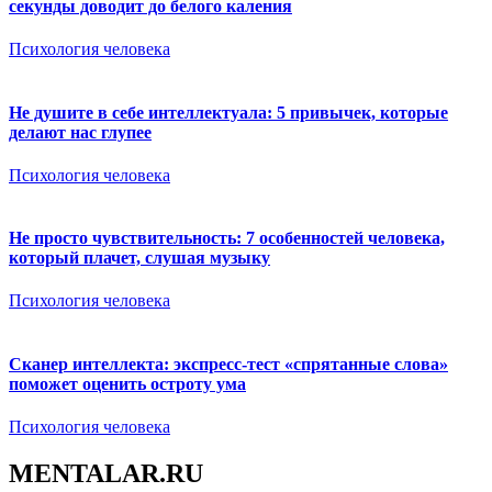
секунды доводит до белого каления
Психология человека
Не душите в себе интеллектуала: 5 привычек, которые
делают нас глупее
Психология человека
Не просто чувствительность: 7 особенностей человека,
который плачет, слушая музыку
Психология человека
Сканер интеллекта: экспресс-тест «спрятанные слова»
поможет оценить остроту ума
Психология человека
MENTALAR.RU