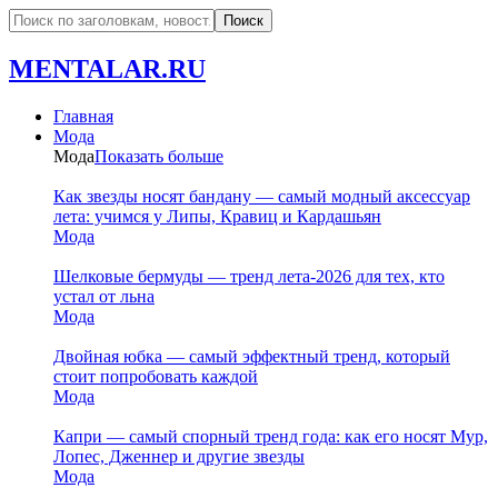
MENTALAR.RU
Главная
Мода
Мода
Показать больше
Как звезды носят бандану — самый модный аксессуар
лета: учимся у Липы, Кравиц и Кардашьян
Мода
Шелковые бермуды — тренд лета-2026 для тех, кто
устал от льна
Мода
Двойная юбка — самый эффектный тренд, который
стоит попробовать каждой
Мода
Капри — самый спорный тренд года: как его носят Мур,
Лопес, Дженнер и другие звезды
Мода