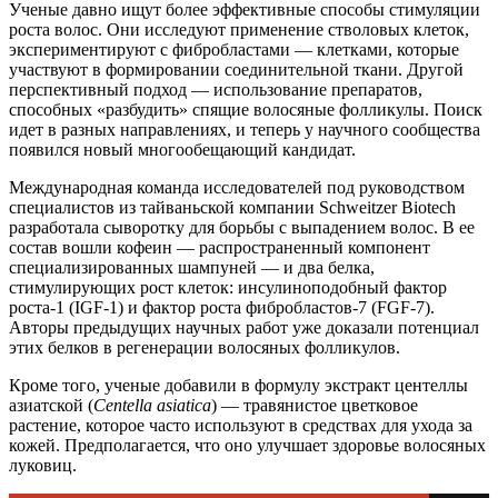
Ученые давно ищут более эффективные способы стимуляции
роста волос. Они исследуют применение стволовых клеток,
экспериментируют с фибробластами — клетками, которые
участвуют в формировании соединительной ткани. Другой
перспективный подход — использование препаратов,
способных «разбудить» спящие волосяные фолликулы. Поиск
идет в разных направлениях, и теперь у научного сообщества
появился новый многообещающий кандидат.
Международная команда исследователей под руководством
специалистов из тайваньской компании Schweitzer Biotech
разработала сыворотку для борьбы с выпадением волос. В ее
состав вошли кофеин — распространенный компонент
специализированных шампуней — и два белка,
стимулирующих рост клеток: инсулиноподобный фактор
роста-1 (IGF-1) и фактор роста фибробластов-7 (FGF-7).
Авторы предыдущих научных работ уже доказали потенциал
этих белков в регенерации волосяных фолликулов.
Кроме того, ученые добавили в формулу экстракт центеллы
азиатской (
Centella asiatica
) — травянистое цветковое
растение, которое часто используют в средствах для ухода за
кожей. Предполагается, что оно улучшает здоровье волосяных
луковиц.