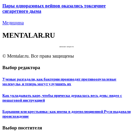
Пары одноразовых вейпов оказались токсичнее
сигаретного дыма
Медицина
MENTALAR.RU
женские хитрости
© Mentalar.ru. Все права защищены
Выбор редактора
Ученые разгадали, как бактерии производят противоопухолевые
молекулы, и теперь могут улучшить их
Как укладывать каре, чтобы прическа держалась весь день: видео с
пошаговой инструкцией
Барышня или крестьянка: как имена в дореволюционной Руси выдавали
происхождение
Выбор посетителя