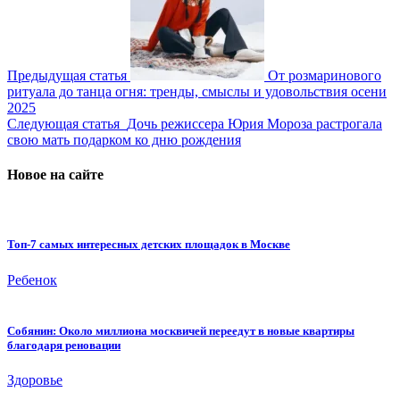
Предыдущая статья
От розмаринового
ритуала до танца огня: тренды, смыслы и удовольствия осени
2025
Следующая статья
Дочь режиссера Юрия Мороза растрогала
свою мать подарком ко дню рождения
Новое на сайте
Топ-7 самых интересных детских площадок в Москве
Ребенок
Собянин: Около миллиона москвичей переедут в новые квартиры
благодаря реновации
Здоровье