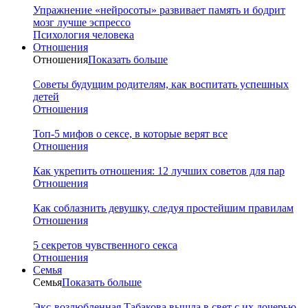
Упражнение «нейросоты» развивает память и бодрит
мозг лучше эспрессо
Психология человека
Отношения
Отношения
Показать больше
Советы будущим родителям, как воспитать успешных
детей
Отношения
Топ-5 мифов о сексе, в которые верят все
Отношения
Как укрепить отношения: 12 лучших советов для пар
Отношения
Как соблазнить девушку, следуя простейшим правилам
Отношения
5 секретов чувственного секса
Отношения
Семья
Семья
Показать больше
Экс-возлюбленная Табакова вышла в свет с их дочерью