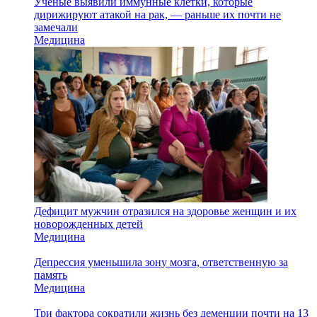
Ученые выявили иммунные клетки, которые
дирижируют атакой на рак, — раньше их почти не
замечали
Медицина
Дефицит мужчин отразился на здоровье женщин и их
новорожденных детей
Медицина
Депрессия уменьшила зону мозга, ответственную за
память
Медицина
Три фактора сократили жизнь без деменции почти на 13