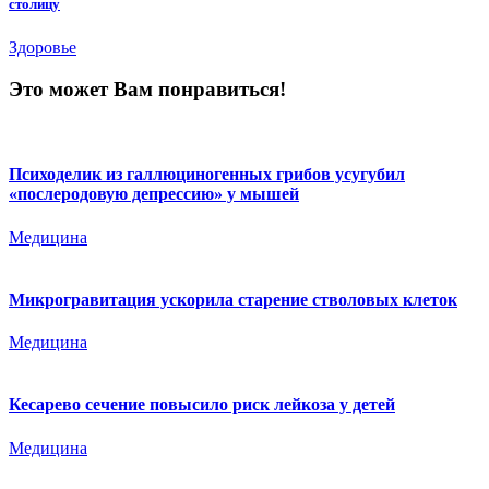
столицу
Здоровье
Это может Вам понравиться!
Психоделик из галлюциногенных грибов усугубил
«послеродовую депрессию» у мышей
Медицина
Микрогравитация ускорила старение стволовых клеток
Медицина
Кесарево сечение повысило риск лейкоза у детей
Медицина