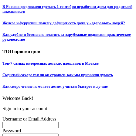
В России предложили сделать 1 сентября нерабочим днем для родителей
школьников
Железо и ферритин: почему дефицит есть даже у «здоровых» людей?
Как удобно и безопасно платить за зарубежные подписки: практическое
руководство
ТОП просмотров
Топ-7 самых интересных детских площадок в Москве
Скрытый сахар: так ли он страшен, как мы привыкли думать
Как скорочтение помогает детям учиться быстрее и лучше
Welcome Back!
Sign in to your account
Username or Email Address
Password