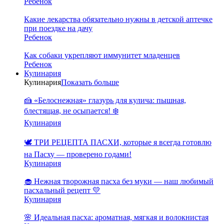
Ребенок
Какие лекарства обязательно нужны в детской аптечке
при поездке на дачу
Ребенок
Как собаки укрепляют иммунитет младенцев
Ребенок
Кулинария
Кулинария
Показать больше
🍰 «Белоснежная» глазурь для кулича: пышная,
блестящая, не осыпается! ❄️
Кулинария
🕊️ ТРИ РЕЦЕПТА ПАСХИ, которые я всегда готовлю
на Пасху — проверено годами!
Кулинария
🧁 Нежная творожная пасха без муки — наш любимый
пасхальный рецепт 💛
Кулинария
🌸 Идеальная пасха: ароматная, мягкая и волокнистая