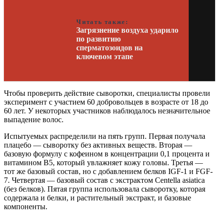
Читать также:
Загрязнение воздуха ударило
по развитию
сперматозоидов на
ключевом этапе
Чтобы проверить действие сыворотки, специалисты провели
эксперимент с участием 60 добровольцев в возрасте от 18 до
60 лет. У некоторых участников наблюдалось незначительное
выпадение волос.
Испытуемых распределили на пять групп. Первая получала
плацебо — сыворотку без активных веществ. Вторая —
базовую формулу с кофеином в концентрации 0,1 процента и
витамином B5, который увлажняет кожу головы. Третья —
тот же базовый состав, но с добавлением белков IGF-1 и FGF-
7. Четвертая — базовый состав с экстрактом Centella asiatica
(без белков). Пятая группа использовала сыворотку, которая
содержала и белки, и растительный экстракт, и базовые
компоненты.