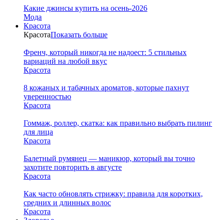
Какие джинсы купить на осень-2026
Мода
Красота
Красота
Показать больше
Френч, который никогда не надоест: 5 стильных
вариаций на любой вкус
Красота
8 кожаных и табачных ароматов, которые пахнут
уверенностью
Красота
Гоммаж, роллер, скатка: как правильно выбрать пилинг
для лица
Красота
Балетный румянец — маникюр, который вы точно
захотите повторить в августе
Красота
Как часто обновлять стрижку: правила для коротких,
средних и длинных волос
Красота