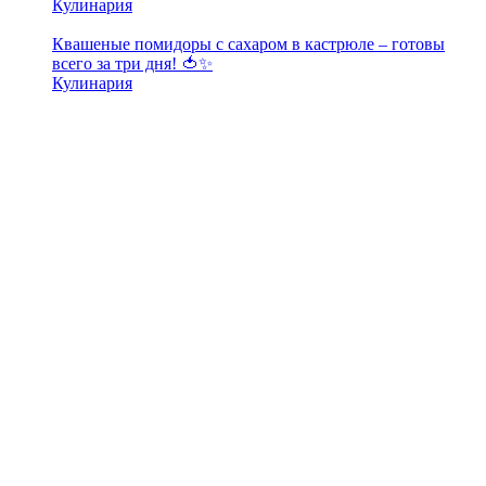
Кулинария
Квашеные помидоры с сахаром в кастрюле – готовы
всего за три дня! 🍅✨
Кулинария