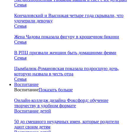
Семья
Кончаловский и Высоцкая четыре года скрывали, что
удочерили девочку
Семья
Жена Чадова показала фигуру в крошечном бикини
Семья
В РПЦ призвали женщин быть домашними феями
Семья
Цымбалюк-Романовская показала подросшую дочь,
которую назвала в честь отца
Семья
Воспитание
Воспитание
Показать больше
Онлайн-колледж дизайна Фоксфорд: обучение
творчеству в удобном формате
Воспитание детей
50 до смешного неудачных имен, которые родители
дают своим детям