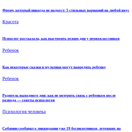
Френч, который никогда не надоест: 5 стильных вариаций на любой вкус
Красота
Психолог рассказала, как выстроить режим дня у первоклассников
Ребенок
Как некоторые сказки и мультики могут навредить ребенку
Ребенок
Родитель выходного дня: как не потерять связь с ребенком после
развода — советы психологов
Психология человека
Собянин сообщил о ликвидации уже 19 беспилотников, летевших на