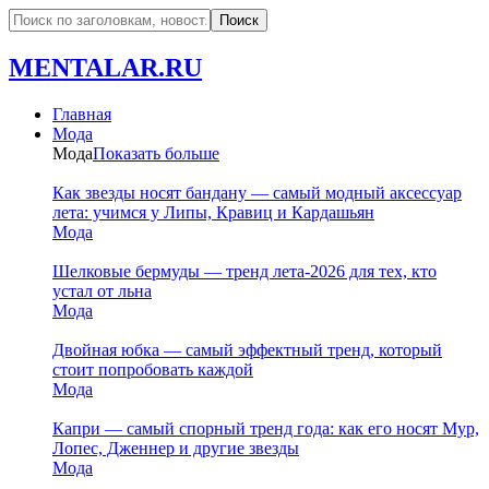
MENTALAR.RU
Главная
Мода
Мода
Показать больше
Как звезды носят бандану — самый модный аксессуар
лета: учимся у Липы, Кравиц и Кардашьян
Мода
Шелковые бермуды — тренд лета-2026 для тех, кто
устал от льна
Мода
Двойная юбка — самый эффектный тренд, который
стоит попробовать каждой
Мода
Капри — самый спорный тренд года: как его носят Мур,
Лопес, Дженнер и другие звезды
Мода