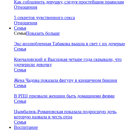
Как соблазнить девушку, следуя простейшим правилам
Отношения
5 секретов чувственного секса
Отношения
Семья
Семья
Показать больше
Экс-возлюбленная Табакова вышла в свет с их дочерью
Семья
Кончаловский и Высоцкая четыре года скрывали, что
удочерили девочку
Семья
Жена Чадова показала фигуру в крошечном бикини
Семья
В РПЦ призвали женщин быть домашними феями
Семья
Цымбалюк-Романовская показала подросшую дочь,
которую назвала в честь отца
Семья
Воспитание