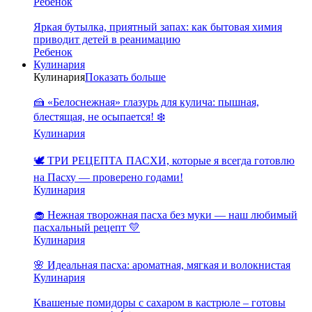
Ребенок
Яркая бутылка, приятный запах: как бытовая химия
приводит детей в реанимацию
Ребенок
Кулинария
Кулинария
Показать больше
🍰 «Белоснежная» глазурь для кулича: пышная,
блестящая, не осыпается! ❄️
Кулинария
🕊️ ТРИ РЕЦЕПТА ПАСХИ, которые я всегда готовлю
на Пасху — проверено годами!
Кулинария
🧁 Нежная творожная пасха без муки — наш любимый
пасхальный рецепт 💛
Кулинария
🌸 Идеальная пасха: ароматная, мягкая и волокнистая
Кулинария
Квашеные помидоры с сахаром в кастрюле – готовы