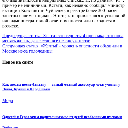
его имя значилось в неприятных списках. И, по данным "РГ",
пример не единичный. Кстати, как недавно сообщил министр
юстиции Константин Чуйченко, в реестре более 300 тысяч
злостных алиментщиков. Это те, кто привлекался к уголовной
или административной ответственности или находится в
розыске.
Предыдущая статья
Хватит это терпеть: 4 признака, что пора
менять жизнь, даже если все не так уж плохо
Следующая статья
«Желтый» уровень опасности объявили в
Москве из-за гололедицы
Новое на сайте
Как звезды носят бандану — самый модный аксессуар лета: учимся у
Липы, Кравиц и Кардашьян
Мода
Одиссей и Гера: зачем родители называют детей необычными именами
Ребенок