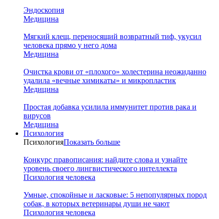
Эндоскопия
Медицина
Мягкий клещ, переносящий возвратный тиф, укусил
человека прямо у него дома
Медицина
Очистка крови от «плохого» холестерина неожиданно
удалила «вечные химикаты» и микропластик
Медицина
Простая добавка усилила иммунитет против рака и
вирусов
Медицина
Психология
Психология
Показать больше
Конкурс правописания: найдите слова и узнайте
уровень своего лингвистического интеллекта
Психология человека
Умные, спокойные и ласковые: 5 непопулярных пород
собак, в которых ветеринары души не чают
Психология человека