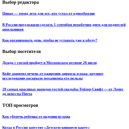
Выбор редактора
Ципао — тренд лета для тех, кто устал от однообразия
В России предложили сделать 1 сентября нерабочим днем для родителей
школьников
Как организовать день, чтобы не уставать уже к обеду?
Выбор посетителя
Дождь с грозой пройдет в Московском регионе 26 июля
Кофе защитил печень от ожирения, цирроза и рака: крупное
исследование раскрыло механизмы его пользы
20 самых красивых нарядов гостей свадьбы Тейлор Свифт — от Лопес
до невесты Питта
ТОП просмотров
Как уберечь ребенка от падения из окна
Когда в России запустят «Детскую книжную карту»