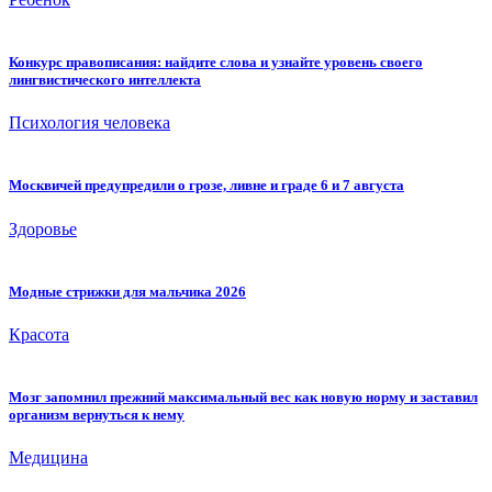
Конкурс правописания: найдите слова и узнайте уровень своего
лингвистического интеллекта
Психология человека
Москвичей предупредили о грозе, ливне и граде 6 и 7 августа
Здоровье
Модные стрижки для мальчика 2026
Красота
Мозг запомнил прежний максимальный вес как новую норму и заставил
организм вернуться к нему
Медицина