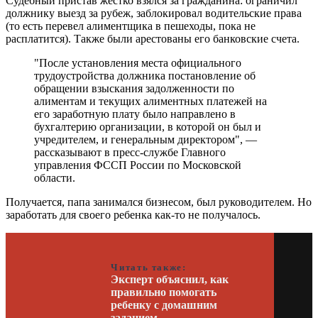
Судебный пристав жестко взялся за гражданина: ограничил
должнику выезд за рубеж, заблокировал водительские права
(то есть перевел алиментщика в пешеходы, пока не
расплатится). Также были арестованы его банковские счета.
"После установления места официального
трудоустройства должника постановление об
обращении взыскания задолженности по
алиментам и текущих алиментных платежей на
его заработную плату было направлено в
бухгалтерию организации, в которой он был и
учредителем, и генеральным директором", —
рассказывают в пресс-службе Главного
управления ФССП России по Московской
области.
Получается, папа занимался бизнесом, был руководителем. Но
заработать для своего ребенка как-то не получалось.
Читать также:
Эксперт объяснил, как
правильно помогать
ребенку с домашним
заданием