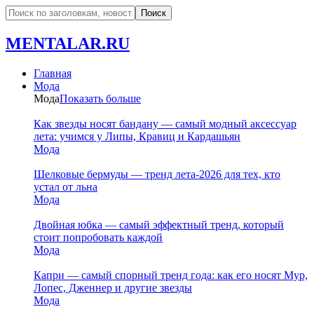
MENTALAR.RU
Главная
Мода
Мода
Показать больше
Как звезды носят бандану — самый модный аксессуар
лета: учимся у Липы, Кравиц и Кардашьян
Мода
Шелковые бермуды — тренд лета-2026 для тех, кто
устал от льна
Мода
Двойная юбка — самый эффектный тренд, который
стоит попробовать каждой
Мода
Капри — самый спорный тренд года: как его носят Мур,
Лопес, Дженнер и другие звезды
Мода