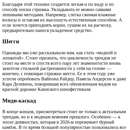
Благодаря этой технике создается легкая и по виду и по
способу носки стрижка. Укладывать ее можно самыми
ленивыми методами. Например, слегка сжимая влажные
волосы и оставляя их высохнуть естественным способом. А
если хочется приподнять корни, сушим их на расческу,
предварительно нанеся укладочное средство.
Шегги
Однажды мы уже рассказывали вам, как стать «модной и
лохматой». Стоит признать, что цикличность трендов не
стоит на месте и спустя всего пару лет знаменитости вновь
захотели стильной растрепанности у себя на голове —
конечно, с помощью стрижки шегги. Ее в этом году уже
успели опробовать Вайнона Райдер, Памела Андерсон и даже
Кара Делевинь, покорившая всех обновленным видом на
красной дорожке Каннского кинофестиваля.
Миди-каскад
В конце концов, присмотреться стоит не только к актуальным
трендам, но и к модным веяниям прошлого. Особенно — к
эпохе девяностых, которая в 2026-м переживает бурный
камбэк. В то время большой популярностью пользовались все