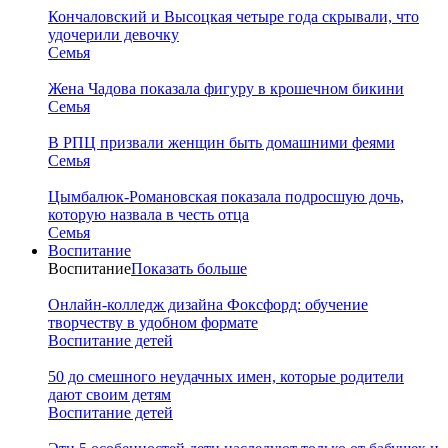
Кончаловский и Высоцкая четыре года скрывали, что
удочерили девочку
Семья
Жена Чадова показала фигуру в крошечном бикини
Семья
В РПЦ призвали женщин быть домашними феями
Семья
Цымбалюк-Романовская показала подросшую дочь,
которую назвала в честь отца
Семья
Воспитание
Воспитание
Показать больше
Онлайн-колледж дизайна Фоксфорд: обучение
творчеству в удобном формате
Воспитание детей
50 до смешного неудачных имен, которые родители
дают своим детям
Воспитание детей