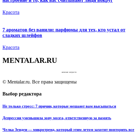
настроение и то, как вас считывают люди вокруг
Красота
7 ароматов без ванили: парфюмы для тех, кто устал от
сладких шлейфов
Красота
MENTALAR.RU
женские хитрости
© Mentalar.ru. Все права защищены
Выбор редактора
Не только стресс: 7 причин, которые мешают вам высыпаться
Депрессия уменьшила зону мозга, ответственную за память
Челка Зендеи — микротренд, который этим летом захотят повторить все