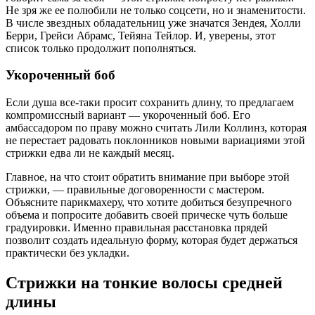
Не зря же ее полюбили не только соцсети, но и знаменитости.
В числе звездных обладательниц уже значатся Зендея, Холли
Берри, Грейси Абрамс, Тейяна Тейлор. И, уверены, этот
список только продолжит пополняться.
Укороченный боб
Если душа все-таки просит сохранить длину, то предлагаем
компромиссный вариант — укороченный боб. Его
амбассадором по праву можно считать Лили Коллинз, которая
не перестает радовать поклонников новыми вариациями этой
стрижки едва ли не каждый месяц.
Главное, на что стоит обратить внимание при выборе этой
стрижки, — правильные договоренности с мастером.
Объясните парикмахеру, что хотите добиться безупречного
объема и попросите добавить своей прическе чуть больше
градуировки. Именно правильная расстановка прядей
позволит создать идеальную форму, которая будет держаться
практически без укладки.
Стрижки на тонкие волосы средней
длины