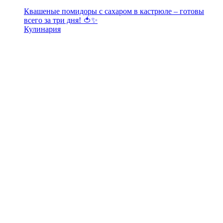
Квашеные помидоры с сахаром в кастрюле – готовы
всего за три дня! 🍅✨
Кулинария