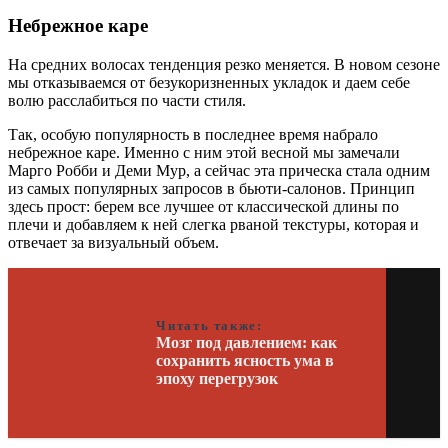
Небрежное каре
На средних волосах тенденция резко меняется. В новом сезоне
мы отказываемся от безукоризненных укладок и даем себе
волю расслабиться по части стиля.
Так, особую популярность в последнее время набрало
небрежное каре. Именно с ним этой весной мы замечали
Марго Робби и Деми Мур, а сейчас эта прическа стала одним
из самых популярных запросов в бьюти-салонов. Принцип
здесь прост: берем все лучшее от классической длины по
плечи и добавляем к ней слегка рваной текстуры, которая и
отвечает за визуальный объем.
Читать также:
Мозг под давлением: как
сохранить ясность ума в
эпоху перегрузок