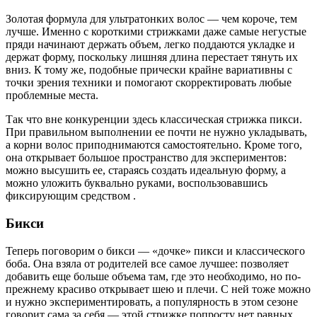
Золотая формула для ультратонких волос — чем короче, тем
лучше. Именно с короткими стрижками даже самые негустые
пряди начинают держать объем, легко поддаются укладке и
держат форму, поскольку лишняя длина перестает тянуть их
вниз. К тому же, подобные прически крайне вариативны с
точки зрения техники и помогают скорректировать любые
проблемные места.
Так что вне конкуренции здесь классическая стрижка пикси.
При правильном выполнении ее почти не нужно укладывать,
а корни волос приподнимаются самостоятельно. Кроме того,
она открывает большое пространство для экспериментов:
можно высушить ее, стараясь создать идеальную форму, а
можно уложить буквально руками, воспользовавшись
фиксирующим средством .
Бикси
Теперь поговорим о бикси — «дочке» пикси и классического
боба. Она взяла от родителей все самое лучшее: позволяет
добавить еще больше объема там, где это необходимо, но по-
прежнему красиво открывает шею и плечи. С ней тоже можно
и нужно экспериментировать, а популярность в этом сезоне
говорит сама за себя — этой стрижке попросту нет равных.