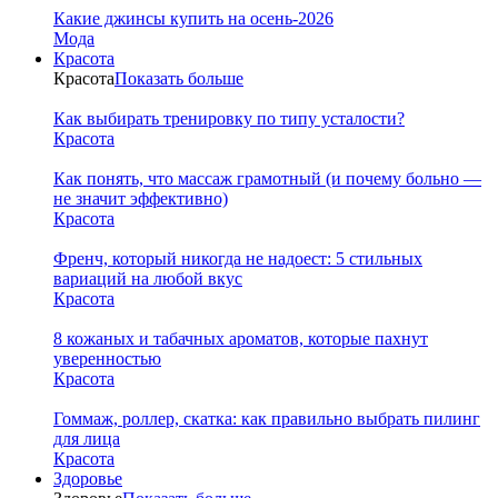
Какие джинсы купить на осень-2026
Мода
Красота
Красота
Показать больше
Как выбирать тренировку по типу усталости?
Красота
Как понять, что массаж грамотный (и почему больно —
не значит эффективно)
Красота
Френч, который никогда не надоест: 5 стильных
вариаций на любой вкус
Красота
8 кожаных и табачных ароматов, которые пахнут
уверенностью
Красота
Гоммаж, роллер, скатка: как правильно выбрать пилинг
для лица
Красота
Здоровье