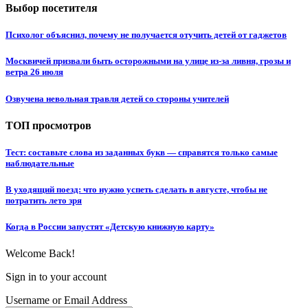
Выбор посетителя
Психолог объяснил, почему не получается отучить детей от гаджетов
Москвичей призвали быть осторожными на улице из-за ливня, грозы и
ветра 26 июля
Озвучена невольная травля детей со стороны учителей
ТОП просмотров
Тест: составьте слова из заданных букв — справятся только самые
наблюдательные
В уходящий поезд: что нужно успеть сделать в августе, чтобы не
потратить лето зря
Когда в России запустят «Детскую книжную карту»
Welcome Back!
Sign in to your account
Username or Email Address