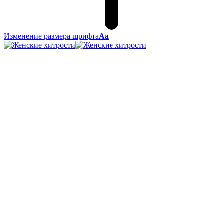
Изменение размера шрифта
Аа