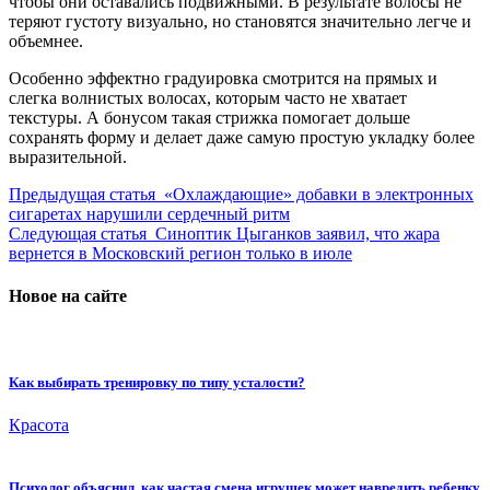
чтобы они оставались подвижными. В результате волосы не
теряют густоту визуально, но становятся значительно легче и
объемнее.
Особенно эффектно градуировка смотрится на прямых и
слегка волнистых волосах, которым часто не хватает
текстуры. А бонусом такая стрижка помогает дольше
сохранять форму и делает даже самую простую укладку более
выразительной.
Предыдущая статья
«Охлаждающие» добавки в электронных
сигаретах нарушили сердечный ритм
Следующая статья
Синоптик Цыганков заявил, что жара
вернется в Московский регион только в июле
Новое на сайте
Как выбирать тренировку по типу усталости?
Красота
Психолог объяснил, как частая смена игрушек может навредить ребенку