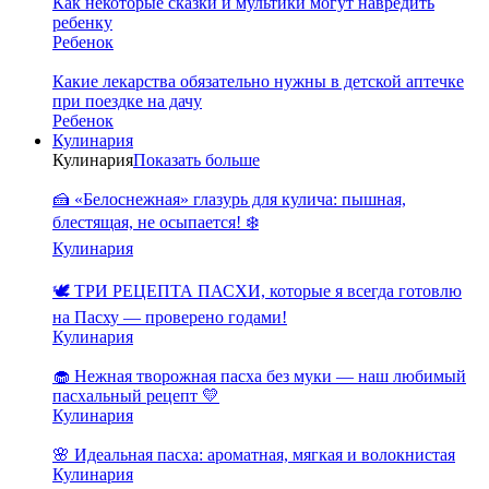
Как некоторые сказки и мультики могут навредить
ребенку
Ребенок
Какие лекарства обязательно нужны в детской аптечке
при поездке на дачу
Ребенок
Кулинария
Кулинария
Показать больше
🍰 «Белоснежная» глазурь для кулича: пышная,
блестящая, не осыпается! ❄️
Кулинария
🕊️ ТРИ РЕЦЕПТА ПАСХИ, которые я всегда готовлю
на Пасху — проверено годами!
Кулинария
🧁 Нежная творожная пасха без муки — наш любимый
пасхальный рецепт 💛
Кулинария
🌸 Идеальная пасха: ароматная, мягкая и волокнистая
Кулинария