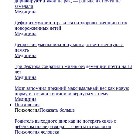
дирижируют атакой на рак, — раньше их почти не
замечали
Медицина
Дефицит мужчин отразился на здоровье женщин и их
новорожденных детей
Медицина
Депрессия уменьшила зону мозга, ответственную за
память
Медицина
Три фактора сократили жизнь без деменции почти на 13
лет
Медицина
Мозг запомнил прежний максимальный вес как новую
норму и заставил организм вернуться к нему
Медицина
Психология
Психология
Показать больше
Родитель выходного дня: как не потерять связь с
ребенком после развода — советы психологов
Психология человека