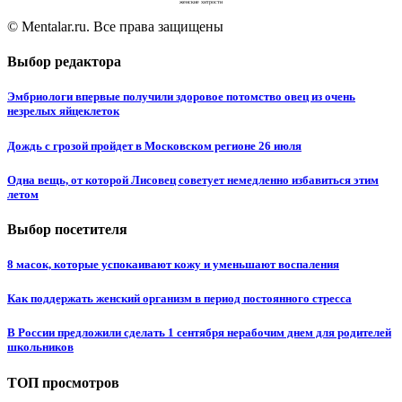
женские хитрости
© Mentalar.ru. Все права защищены
Выбор редактора
Эмбриологи впервые получили здоровое потомство овец из очень
незрелых яйцеклеток
Дождь с грозой пройдет в Московском регионе 26 июля
Одна вещь, от которой Лисовец советует немедленно избавиться этим
летом
Выбор посетителя
8 масок, которые успокаивают кожу и уменьшают воспаления
Как поддержать женский организм в период постоянного стресса
В России предложили сделать 1 сентября нерабочим днем для родителей
школьников
ТОП просмотров