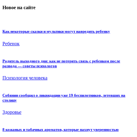
Новое на сайте
Как некоторые сказки и мультики могут навредить ребенку
Ребенок
Родитель выходного дня: как не потерять связь с ребенком после
развода — советы психологов
Психология человека
Собянин сообщил о ликвидации уже 19 беспилотников, летевших на
столицу
Здоровье
8 кожаных и табачных ароматов, которые пахнут уверенностью