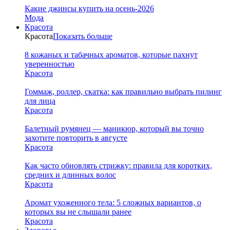
Какие джинсы купить на осень-2026
Мода
Красота
Красота
Показать больше
8 кожаных и табачных ароматов, которые пахнут
уверенностью
Красота
Гоммаж, роллер, скатка: как правильно выбрать пилинг
для лица
Красота
Балетный румянец — маникюр, который вы точно
захотите повторить в августе
Красота
Как часто обновлять стрижку: правила для коротких,
средних и длинных волос
Красота
Аромат ухоженного тела: 5 сложных вариантов, о
которых вы не слышали ранее
Красота