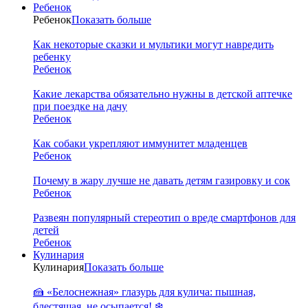
Ребенок
Ребенок
Показать больше
Как некоторые сказки и мультики могут навредить
ребенку
Ребенок
Какие лекарства обязательно нужны в детской аптечке
при поездке на дачу
Ребенок
Как собаки укрепляют иммунитет младенцев
Ребенок
Почему в жару лучше не давать детям газировку и сок
Ребенок
Развеян популярный стереотип о вреде смартфонов для
детей
Ребенок
Кулинария
Кулинария
Показать больше
🍰 «Белоснежная» глазурь для кулича: пышная,
блестящая, не осыпается! ❄️