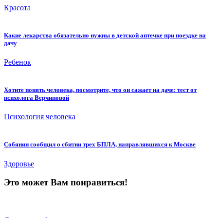
Красота
Какие лекарства обязательно нужны в детской аптечке при поездке на
дачу
Ребенок
Хотите понять человека, посмотрите, что он сажает на даче: тест от
психолога Верчиновой
Психология человека
Собянин сообщил о сбитии трех БПЛА, направлявшихся к Москве
Здоровье
Это может Вам понравиться!