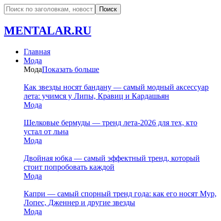
MENTALAR.RU
Главная
Мода
Мода
Показать больше
Как звезды носят бандану — самый модный аксессуар
лета: учимся у Липы, Кравиц и Кардашьян
Мода
Шелковые бермуды — тренд лета-2026 для тех, кто
устал от льна
Мода
Двойная юбка — самый эффектный тренд, который
стоит попробовать каждой
Мода
Капри — самый спорный тренд года: как его носят Мур,
Лопес, Дженнер и другие звезды
Мода