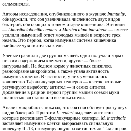
сальмонеллы.
Авторы исследования, опубликованного в журнале
Immunity
,
обнаружили, что соя увеличивала численность двух видов
бактерий, обитающих в тонком отделе кишечника. Эти виды
—
Limosilactobacillus reuteri
и
Muribaculum intestinale
— вместе
усилили иммунный ответ молодых мышей в возрасте трех
недель. Это период, когда иммунная система кишечника
наиболее чувствительна к еде.
Ученые сравнили две группы мышей: одни получали корм с
низким содержанием клетчатки, другие — более
натуральный. На бедном корме у животных снизилось
разнообразие микробиоты, а также упала активность
иммунных клеток. В частности, у них уменьшилось
количество Т-фолликулярных хелперов — клеток, которые
регулируют выработку антител — и самих антител.
Добавление в рацион первой группы мышей соевой муки
полностью восстановило все показатели.
Анализ микробиоты показал, что соя способствует росту двух
видов бактерий. При этом
L. reuteri
выделяет антигены,
которые распознают Т-фолликулярные хелперы.
M. intestinale
заставляет иммунные клетки выбрасывать сигнальную
молекулу IL-1β, стимулирующую развитие тех же Т-хелперов.