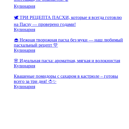
Кулинария
🕊️ ТРИ РЕЦЕПТА ПАСХИ, которые я всегда готовлю
на Пасху — проверено годами!
Кулинария
🧁 Нежная творожная пасха без муки — наш любимый
пасхальный рецепт 💛
Кулинария
🌸 Идеальная пасха: ароматная, мягкая и волокнистая
Кулинария
Квашеные помидоры с сахаром в кастрюле – готовы
всего за три дня! 🍅✨
Кулинария