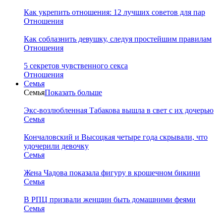
Как укрепить отношения: 12 лучших советов для пар
Отношения
Как соблазнить девушку, следуя простейшим правилам
Отношения
5 секретов чувственного секса
Отношения
Семья
Семья
Показать больше
Экс-возлюбленная Табакова вышла в свет с их дочерью
Семья
Кончаловский и Высоцкая четыре года скрывали, что
удочерили девочку
Семья
Жена Чадова показала фигуру в крошечном бикини
Семья
В РПЦ призвали женщин быть домашними феями
Семья